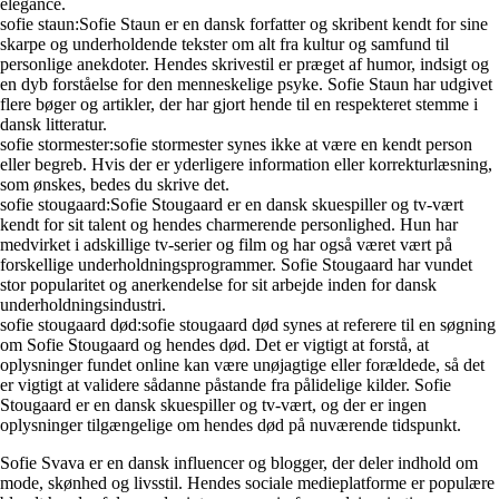
elegance.
sofie staun:Sofie Staun er en dansk forfatter og skribent kendt for sine
skarpe og underholdende tekster om alt fra kultur og samfund til
personlige anekdoter. Hendes skrivestil er præget af humor, indsigt og
en dyb forståelse for den menneskelige psyke. Sofie Staun har udgivet
flere bøger og artikler, der har gjort hende til en respekteret stemme i
dansk litteratur.
sofie stormester:sofie stormester synes ikke at være en kendt person
eller begreb. Hvis der er yderligere information eller korrekturlæsning,
som ønskes, bedes du skrive det.
sofie stougaard:Sofie Stougaard er en dansk skuespiller og tv-vært
kendt for sit talent og hendes charmerende personlighed. Hun har
medvirket i adskillige tv-serier og film og har også været vært på
forskellige underholdningsprogrammer. Sofie Stougaard har vundet
stor popularitet og anerkendelse for sit arbejde inden for dansk
underholdningsindustri.
sofie stougaard død:sofie stougaard død synes at referere til en søgning
om Sofie Stougaard og hendes død. Det er vigtigt at forstå, at
oplysninger fundet online kan være unøjagtige eller forældede, så det
er vigtigt at validere sådanne påstande fra pålidelige kilder. Sofie
Stougaard er en dansk skuespiller og tv-vært, og der er ingen
oplysninger tilgængelige om hendes død på nuværende tidspunkt.
Sofie Svava er en dansk influencer og blogger, der deler indhold om
mode, skønhed og livsstil. Hendes sociale medieplatforme er populære