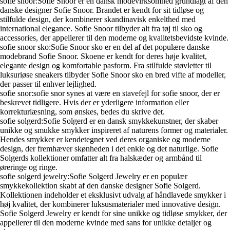
sofie snoor:Sofie Snoor er en dansk modevirksomhed grundlagt af den
danske designer Sofie Snoor. Brandet er kendt for sit tidløse og
stilfulde design, der kombinerer skandinavisk enkelthed med
international elegance. Sofie Snoor tilbyder alt fra tøj til sko og
accessories, der appellerer til den moderne og kvalitetsbevidste kvinde.
sofie snoor sko:Sofie Snoor sko er en del af det populære danske
modebrand Sofie Snoor. Skoene er kendt for deres høje kvalitet,
elegante design og komfortable pasform. Fra stilfulde støvletter til
luksuriøse sneakers tilbyder Sofie Snoor sko en bred vifte af modeller,
der passer til enhver lejlighed.
sofie snor:sofie snor synes at være en stavefejl for sofie snoor, der er
beskrevet tidligere. Hvis der er yderligere information eller
korrekturlæsning, som ønskes, bedes du skrive det.
sofie solgerd:Sofie Solgerd er en dansk smykkekunstner, der skaber
unikke og smukke smykker inspireret af naturens former og materialer.
Hendes smykker er kendetegnet ved deres organiske og moderne
design, der fremhæver skønheden i det enkle og det naturlige. Sofie
Solgerds kollektioner omfatter alt fra halskæder og armbånd til
øreringe og ringe.
sofie solgerd jewelry:Sofie Solgerd Jewelry er en populær
smykkekollektion skabt af den danske designer Sofie Solgerd.
Kollektionen indeholder et eksklusivt udvalg af håndlavede smykker i
høj kvalitet, der kombinerer luksusmaterialer med innovative design.
Sofie Solgerd Jewelry er kendt for sine unikke og tidløse smykker, der
appellerer til den moderne kvinde med sans for unikke detaljer og