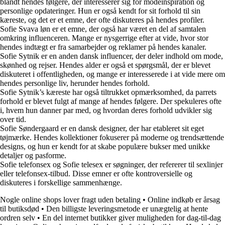
blandt hendes følgere, der interesserer sig for modeinspiration og
personlige opdateringer. Hun er også kendt for sit forhold til sin
kæreste, og det er et emne, der ofte diskuteres på hendes profiler.
Sofie Svava løn er et emne, der også har været en del af samtalen
omkring influenceren. Mange er nysgerrige efter at vide, hvor stor
hendes indtægt er fra samarbejder og reklamer på hendes kanaler.
Sofie Sytnik er en anden dansk influencer, der deler indhold om mode,
skønhed og rejser. Hendes alder er også et spørgsmål, der er blevet
diskuteret i offentligheden, og mange er interesserede i at vide mere om
hendes personlige liv, herunder hendes forhold.
Sofie Sytnik’s kæreste har også tiltrukket opmærksomhed, da parrets
forhold er blevet fulgt af mange af hendes følgere. Der spekuleres ofte
i, hvem hun danner par med, og hvordan deres forhold udvikler sig
over tid.
Sofie Søndergaard er en dansk designer, der har etableret sit eget
tøjmærke. Hendes kollektioner fokuserer på moderne og trendsættende
designs, og hun er kendt for at skabe populære bukser med unikke
detaljer og pasforme.
Sofie telefonsex og Sofie telesex er søgninger, der refererer til sexlinjer
eller telefonsex-tilbud. Disse emner er ofte kontroversielle og
diskuteres i forskellige sammenhænge.
Nogle online shops lover fragt uden betaling
•
Online indkøb er årsag
til butiksdød
•
Den billigste leveringsmetode er unægtelig at hente
ordren selv
•
En del internet butikker giver muligheden for dag-til-dag