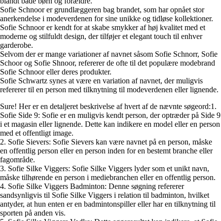
blandt både børn og forældre.
Sofie Schnoor er grundlæggeren bag brandet, som har opnået stor
anerkendelse i modeverdenen for sine unikke og tidløse kollektioner.
Sofie Schnoor er kendt for at skabe smykker af høj kvalitet med et
moderne og stilfuldt design, der tilføjer et elegant touch til enhver
garderobe.
Selvom der er mange variationer af navnet såsom Sofie Schnorr, Sofie
Schoor og Sofie Shnoor, refererer de ofte til det populære modebrand
Sofie Schnoor eller deres produkter.
Sofie Schwartz synes at være en variation af navnet, der muligvis
refererer til en person med tilknytning til modeverdenen eller lignende.
Sure! Her er en detaljeret beskrivelse af hvert af de nævnte søgeord:1.
Sofie Side 9: Sofie er en muligvis kendt person, der optræder på Side 9
i et magasin eller lignende. Dette kan indikere en model eller en person
med et offentligt image.
2. Sofie Sievers: Sofie Sievers kan være navnet på en person, måske
en offentlig person eller en person inden for en bestemt branche eller
fagområde.
3. Sofie Silke Viggers: Sofie Silke Viggers lyder som et unikt navn,
måske tilhørende en person i mediebranchen eller en offentlig person.
4. Sofie Silke Viggers Badminton: Denne søgning refererer
sandsynligvis til Sofie Silke Viggers i relation til badminton, hvilket
antyder, at hun enten er en badmintonspiller eller har en tilknytning til
sporten på anden vis.