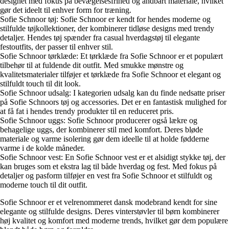
designet med fokus på bevægelsesfrihed og åndbart materiale, hvilket
gør det ideelt til enhver form for træning.
Sofie Schnoor tøj: Sofie Schnoor er kendt for hendes moderne og
stilfulde tøjkollektioner, der kombinerer tidløse designs med trendy
detaljer. Hendes tøj spænder fra casual hverdagstøj til elegante
festoutfits, der passer til enhver stil.
Sofie Schnoor tørklæde: Et tørklæde fra Sofie Schnoor er et populært
tilbehør til at fuldende dit outfit. Med smukke mønstre og
kvalitetsmaterialer tilføjer et tørklæde fra Sofie Schnoor et elegant og
stilfuldt touch til dit look.
Sofie Schnoor udsalg: I kategorien udsalg kan du finde nedsatte priser
på Sofie Schnoors tøj og accessories. Det er en fantastisk mulighed for
at få fat i hendes trendy produkter til en reduceret pris.
Sofie Schnoor uggs: Sofie Schnoor producerer også lækre og
behagelige uggs, der kombinerer stil med komfort. Deres bløde
materiale og varme isolering gør dem ideelle til at holde fødderne
varme i de kolde måneder.
Sofie Schnoor vest: En Sofie Schnoor vest er et alsidigt stykke tøj, der
kan bruges som et ekstra lag til både hverdag og fest. Med fokus på
detaljer og pasform tilføjer en vest fra Sofie Schnoor et stilfuldt og
moderne touch til dit outfit.
Sofie Schnoor er et velrenommeret dansk modebrand kendt for sine
elegante og stilfulde designs. Deres vinterstøvler til børn kombinerer
høj kvalitet og komfort med moderne trends, hvilket gør dem populære