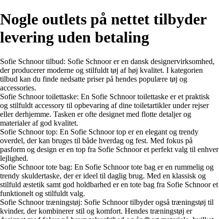
Nogle outlets på nettet tilbyder
levering uden betaling
Sofie Schnoor tilbud: Sofie Schnoor er en dansk designervirksomhed,
der producerer moderne og stilfuldt tøj af høj kvalitet. I kategorien
tilbud kan du finde nedsatte priser på hendes populære tøj og
accessories.
Sofie Schnoor toilettaske: En Sofie Schnoor toilettaske er et praktisk
og stilfuldt accessory til opbevaring af dine toiletartikler under rejser
eller derhjemme. Tasken er ofte designet med flotte detaljer og
materialer af god kvalitet.
Sofie Schnoor top: En Sofie Schnoor top er en elegant og trendy
overdel, der kan bruges til både hverdag og fest. Med fokus på
pasform og design er en top fra Sofie Schnoor et perfekt valg til enhver
lejlighed.
Sofie Schnoor tote bag: En Sofie Schnoor tote bag er en rummelig og
trendy skuldertaske, der er ideel til daglig brug. Med en klassisk og
stilfuld æstetik samt god holdbarhed er en tote bag fra Sofie Schnoor et
funktionelt og stilfuldt valg.
Sofie Schnoor træningstøj: Sofie Schnoor tilbyder også træningstøj til
kvinder, der kombinerer stil og komfort. Hendes træningstøj er