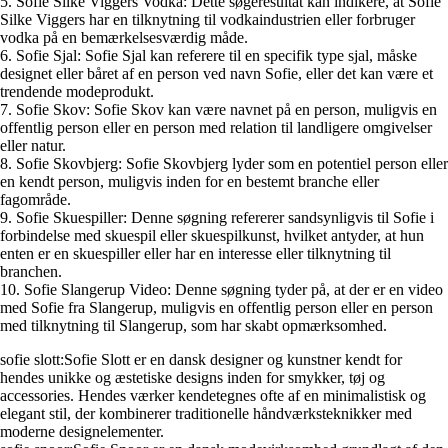
5. Sofie Silke Viggers Vodka: Dette søgeresultat kan indikere, at Sofie
Silke Viggers har en tilknytning til vodkaindustrien eller forbruger
vodka på en bemærkelsesværdig måde.
6. Sofie Sjal: Sofie Sjal kan referere til en specifik type sjal, måske
designet eller båret af en person ved navn Sofie, eller det kan være et
trendende modeprodukt.
7. Sofie Skov: Sofie Skov kan være navnet på en person, muligvis en
offentlig person eller en person med relation til landligere omgivelser
eller natur.
8. Sofie Skovbjerg: Sofie Skovbjerg lyder som en potentiel person eller
en kendt person, muligvis inden for en bestemt branche eller
fagområde.
9. Sofie Skuespiller: Denne søgning refererer sandsynligvis til Sofie i
forbindelse med skuespil eller skuespilkunst, hvilket antyder, at hun
enten er en skuespiller eller har en interesse eller tilknytning til
branchen.
10. Sofie Slangerup Video: Denne søgning tyder på, at der er en video
med Sofie fra Slangerup, muligvis en offentlig person eller en person
med tilknytning til Slangerup, som har skabt opmærksomhed.
sofie slott:Sofie Slott er en dansk designer og kunstner kendt for
hendes unikke og æstetiske designs inden for smykker, tøj og
accessories. Hendes værker kendetegnes ofte af en minimalistisk og
elegant stil, der kombinerer traditionelle håndværksteknikker med
moderne designelementer.