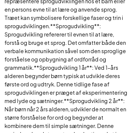
repræsentere sprogudviklingen hos et barn eller
en persons evne til at lære og anvende sprog.
Træet kan symbolisere forskellige faser og trin i
sprogudviklingen.**Sprogudvikling**:
Sprogudvikling refererer til evnen til at lære,
forstå og bruge et sprog. Det omfatter både den
verbale kommunikation såvel som den sproglige
forståelse og opbygning af ordforråd og
grammatik.**Sprogudvikling 1 år**: Ved 1-års
alderen begynder børn typisk at udvikle deres
første ord og udtryk. Denne tidlige fase af
sprogudviklingen er præget af eksperimentering
med lyde og sætninger.**Sprogudvikling 2 år**:
Når børn når 2 års alderen, udvikler de normalt en
større forståelse for ord og begynder at
kombinere dem til simple sætninger. Denne