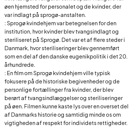
øen hjemsted for personalet og de kvinder, der
var indlagt på sprogø-anstalten.
: Sprogø kvindehjem var betegnelsen for den
institution, hvor kvinder blev tvangsindlagt og
steriliseret på Sprogø. Det var et af flere steder i
Danmark, hvor steriliseringer blev gennemført
som en del af den danske eugenikpolitik i det 20.
århundrede.
: En film om Sprogø kvindehjem ville typisk
fokusere på de historiske begivenheder og de
personlige fortællinger fra kvinder, der blev
berørt af tvangsindlæggelser og steriliseringer
på øen. Filmen kunne kaste lys over en overset del
af Danmarks historie og samtidig minde os om
vigtigheden af respekt for individets rettigheder.