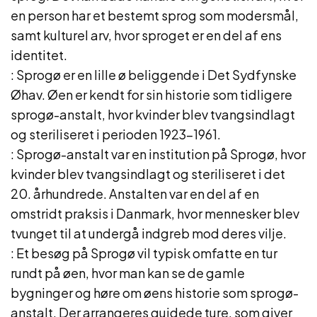
en person har et bestemt sprog som modersmål,
samt kulturel arv, hvor sproget er en del af ens
identitet.
: Sprogø er en lille ø beliggende i Det Sydfynske
Øhav. Øen er kendt for sin historie som tidligere
sprogø-anstalt, hvor kvinder blev tvangsindlagt
og steriliseret i perioden 1923-1961.
: Sprogø-anstalt var en institution på Sprogø, hvor
kvinder blev tvangsindlagt og steriliseret i det
20. århundrede. Anstalten var en del af en
omstridt praksis i Danmark, hvor mennesker blev
tvunget til at undergå indgreb mod deres vilje.
: Et besøg på Sprogø vil typisk omfatte en tur
rundt på øen, hvor man kan se de gamle
bygninger og høre om øens historie som sprogø-
anstalt. Der arrangeres guidede ture, som giver