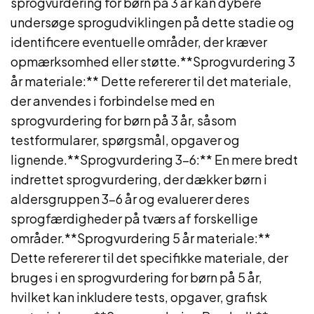
sprogvurdering for børn på 3 år kan dybere
undersøge sprogudviklingen på dette stadie og
identificere eventuelle områder, der kræver
opmærksomhed eller støtte.**Sprogvurdering 3
år materiale:** Dette refererer til det materiale,
der anvendes i forbindelse med en
sprogvurdering for børn på 3 år, såsom
testformularer, spørgsmål, opgaver og
lignende.**Sprogvurdering 3-6:** En mere bredt
indrettet sprogvurdering, der dækker børn i
aldersgruppen 3-6 år og evaluerer deres
sprogfærdigheder på tværs af forskellige
områder.**Sprogvurdering 5 år materiale:**
Dette refererer til det specifikke materiale, der
bruges i en sprogvurdering for børn på 5 år,
hvilket kan inkludere tests, opgaver, grafisk