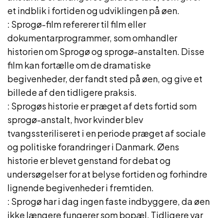
et indblik i fortiden og udviklingen på øen.
: Sprogø-film refererer til film eller
dokumentarprogrammer, som omhandler
historien om Sprogø og sprogø-anstalten. Disse
film kan fortælle om de dramatiske
begivenheder, der fandt sted på øen, og give et
billede af den tidligere praksis.
: Sprogøs historie er præget af dets fortid som
sprogø-anstalt, hvor kvinder blev
tvangssteriliseret i en periode præget af sociale
og politiske forandringer i Danmark. Øens
historie er blevet genstand for debat og
undersøgelser for at belyse fortiden og forhindre
lignende begivenheder i fremtiden.
: Sprogø har i dag ingen faste indbyggere, da øen
ikke længere fungerer som bopæl. Tidligere var