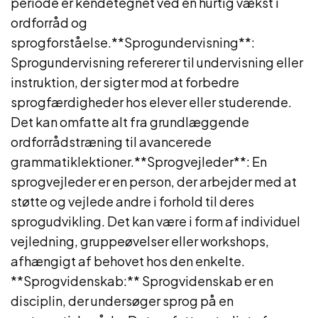
periode er kendetegnet ved en hurtig vækst i
ordforråd og
sprogforståelse.**Sprogundervisning**:
Sprogundervisning refererer til undervisning eller
instruktion, der sigter mod at forbedre
sprogfærdigheder hos elever eller studerende.
Det kan omfatte alt fra grundlæggende
ordforrådstræning til avancerede
grammatiklektioner.**Sprogvejleder**: En
sprogvejleder er en person, der arbejder med at
støtte og vejlede andre i forhold til deres
sprogudvikling. Det kan være i form af individuel
vejledning, gruppeøvelser eller workshops,
afhængigt af behovet hos den enkelte.
**Sprogvidenskab:** Sprogvidenskab er en
disciplin, der undersøger sprog på en