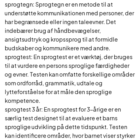
sprogtegn: Sprogtegn er en metode til at
understøtte kommunikationen med personer, der
har begrænsede eller ingen taleevner. Det
indebærer brug af håndbevægelser,
ansigtsudtryk og kropssprog til at formidle
budskaber og kommunikere med andre.
sprogtest: En sprogtest er et værktøj, der bruges
til at vurdere en persons sproglige færdigheder
og evner. Testen kan omfatte forskellige områder
som ordforråd, grammatik, udtale og
lytteforståelse for at måle den sproglige
kompetence.
sprogtest 3 år: En sprogtest for 3-årige er en
særlig test designet til at evaluere et barns
sproglige udvikling på dette tidspunkt. Testen
kan identificere områder, hvor barnet viser styrker