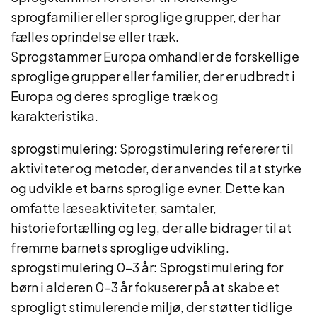
sprogfamilier eller sproglige grupper, der har
fælles oprindelse eller træk.
Sprogstammer Europa omhandler de forskellige
sproglige grupper eller familier, der er udbredt i
Europa og deres sproglige træk og
karakteristika.
sprogstimulering: Sprogstimulering refererer til
aktiviteter og metoder, der anvendes til at styrke
og udvikle et barns sproglige evner. Dette kan
omfatte læseaktiviteter, samtaler,
historiefortælling og leg, der alle bidrager til at
fremme barnets sproglige udvikling.
sprogstimulering 0-3 år: Sprogstimulering for
børn i alderen 0-3 år fokuserer på at skabe et
sprogligt stimulerende miljø, der støtter tidlige