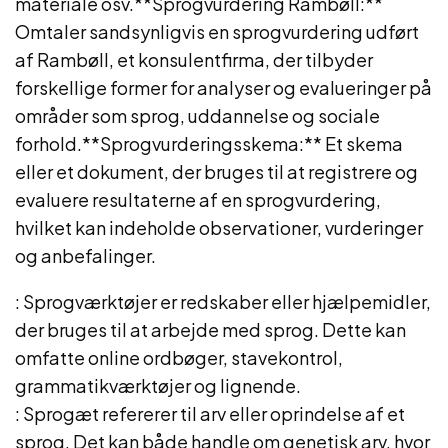
materiale osv.**Sprogvurdering Rambøll:**
Omtaler sandsynligvis en sprogvurdering udført
af Rambøll, et konsulentfirma, der tilbyder
forskellige former for analyser og evalueringer på
områder som sprog, uddannelse og sociale
forhold.**Sprogvurderingsskema:** Et skema
eller et dokument, der bruges til at registrere og
evaluere resultaterne af en sprogvurdering,
hvilket kan indeholde observationer, vurderinger
og anbefalinger.
: Sprogværktøjer er redskaber eller hjælpemidler,
der bruges til at arbejde med sprog. Dette kan
omfatte online ordbøger, stavekontrol,
grammatikværktøjer og lignende.
: Sprogæt refererer til arv eller oprindelse af et
sprog. Det kan både handle om genetisk arv, hvor