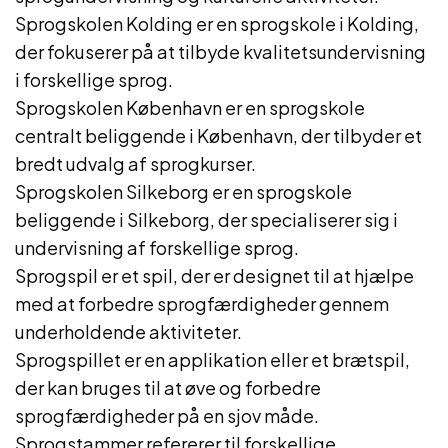
Sprogskolen Kolding er en sprogskole i Kolding,
der fokuserer på at tilbyde kvalitetsundervisning
i forskellige sprog.
Sprogskolen København er en sprogskole
centralt beliggende i København, der tilbyder et
bredt udvalg af sprogkurser.
Sprogskolen Silkeborg er en sprogskole
beliggende i Silkeborg, der specialiserer sig i
undervisning af forskellige sprog.
Sprogspil er et spil, der er designet til at hjælpe
med at forbedre sprogfærdigheder gennem
underholdende aktiviteter.
Sprogspillet er en applikation eller et brætspil,
der kan bruges til at øve og forbedre
sprogfærdigheder på en sjov måde.
Sprogstammer refererer til forskellige