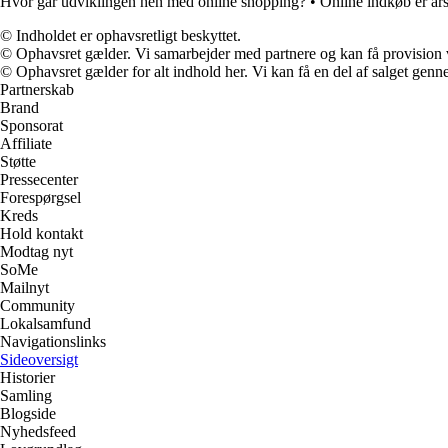
Hvor går udviklingen hen med online shopping?
•
Online indkøb er års
© Indholdet er ophavsretligt beskyttet.
© Ophavsret gælder. Vi samarbejder med partnere og kan få provision
© Ophavsret gælder for alt indhold her. Vi kan få en del af salget genne
Partnerskab
Brand
Sponsorat
Affiliate
Støtte
Pressecenter
Forespørgsel
Kreds
Hold kontakt
Modtag nyt
SoMe
Mailnyt
Community
Lokalsamfund
Navigationslinks
Sideoversigt
Historier
Samling
Blogside
Nyhedsfeed