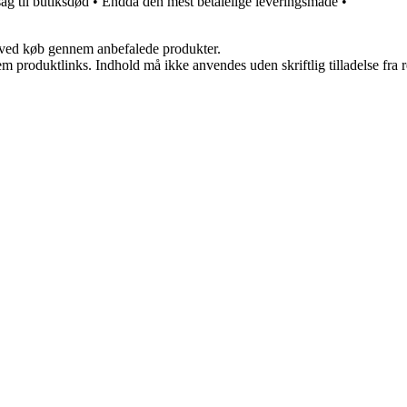
ag til butiksdød
•
Endda den mest betalelige leveringsmåde
•
 ved køb gennem anbefalede produkter.
m produktlinks. Indhold må ikke anvendes uden skriftlig tilladelse fra r