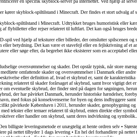
tificerer en specifik skyblock-server på internettet. Ved hjælp af servere
er kører skyblock-spiltilstand i Minecraft. Der findes et stort udvalg af
yblock-spiltilstand i Minecraft. Udtrykket bruges humoristisk eller kærlig
flybilletter eller rejser relateret til luftfart. Det kan også bruges breder
spil ved hjælp af teksturer eller billeder, der omslutter spilscenen og sk
 eller betydning. Det kan være et stavefejl eller en fejlskrivning af et a
tere eller søge efter, da begrebet ikke eksisterer som en acceptabel elle
pludselige oversvømmelser og skader. Det opstår typisk, når store mængd
og medførte omfattende skader og oversvømmelser i Danmark eller andre 
eskrivelse eller definition af, hvad et skybrud er, samt de karakteristik
ning relateret til skader forårsaget af skybrud, samt hvor vigtigt det e
r om eventuelle skybrud, der finder sted på dagen for søgningen, herun
rud, der har påvirket Danmark, herunder historiske hændelser, forebyg
avn, med fokus på konsekvenserne for byen og dens indbyggere samt ev
fikt påvirkede København i 2011, herunder skader, genopbygning og f
d tekster eller temaer relateret til skybrud, enten direkte eller symbol
 beskriver eller handler om skybrud, samt deres indvirkning og symbolik.J
Den billigste leveringsmetode er unægtelig at hente ordren selv
•
Størst
ere på nettet tilbyder 1 dags levering
•
En hel del forhandlere på nettet 