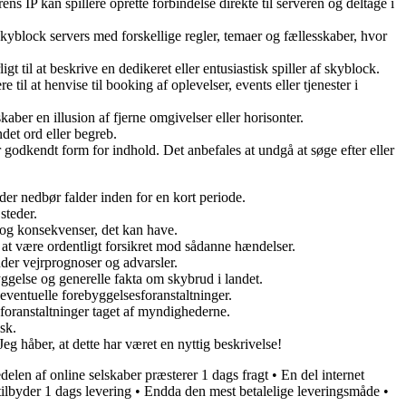
ns IP kan spillere oprette forbindelse direkte til serveren og deltage i
 skyblock servers med forskellige regler, temaer og fællesskaber, hvor
t til at beskrive en dedikeret eller entusiastisk spiller af skyblock.
e til at henvise til booking af oplevelser, events eller tjenester i
aber en illusion af fjerne omgivelser eller horisonter.
ndet ord eller begreb.
r godkendt form for indhold. Det anbefales at undgå at søge efter eller
er nedbør falder inden for en kort periode.
steder.
a og konsekvenser, det kan have.
r at være ordentligt forsikret mod sådanne hændelser.
der vejrprognoser og advarsler.
gelse og generelle fakta om skybrud i landet.
entuelle forebyggelsesforanstaltninger.
oranstaltninger taget af myndighederne.
sk.
eg håber, at dette har været en nyttig beskrivelse!
edelen af online selskaber præsterer 1 dags fragt
•
En del internet
tilbyder 1 dags levering
•
Endda den mest betalelige leveringsmåde
•