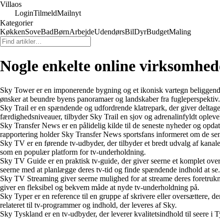
Villaos
Login
Tilmeld
Mailnyt
Kategorier
Køkken
Sove
Bad
Børn
Arbejde
Udendørs
Bil
Dyr
Budget
Maling
Nogle enkelte online virksomhede
Sky Tower er en imponerende bygning og et ikonisk vartegn beliggende 
ønsker at beundre byens panoramaer og landskaber fra fugleperspektiv.
Sky Trail er en spændende og udfordrende klatrepark, der giver deltager
færdighedsniveauer, tilbyder Sky Trail en sjov og adrenalinfyldt oplevel
Sky Transfer News er en pålidelig kilde til de seneste nyheder og opdat
rapportering holder Sky Transfer News sportsfans informeret om de sen
Sky TV er en førende tv-udbyder, der tilbyder et bredt udvalg af kanale
som en populær platform for tv-underholdning.
Sky TV Guide er en praktisk tv-guide, der giver seerne et komplet 
seerne med at planlægge deres tv-tid og finde spændende indhold at se.
Sky TV Streaming giver seerne mulighed for at streame deres foretrukne
giver en fleksibel og bekvem måde at nyde tv-underholdning på.
Sky Typer er en reference til en gruppe af skrivere eller oversættere, de
relateret til tv-programmer og indhold, der leveres af Sky.
Sky Tyskland er en tv-udbyder, der leverer kvalitetsindhold til seere i