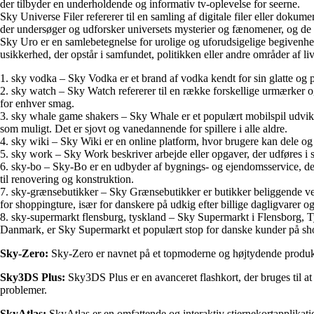
der tilbyder en underholdende og informativ tv-oplevelse for seerne.
Sky Universe Filer refererer til en samling af digitale filer eller dokume
der undersøger og udforsker universets mysterier og fænomener, og de k
Sky Uro er en samlebetegnelse for urolige og uforudsigelige begivenheder 
usikkerhed, der opstår i samfundet, politikken eller andre områder af liv
1. sky vodka – Sky Vodka er et brand af vodka kendt for sin glatte og p
2. sky watch – Sky Watch refererer til en række forskellige urmærker og
for enhver smag.
3. sky whale game shakers – Sky Whale er et populært mobilspil udvikle
som muligt. Det er sjovt og vanedannende for spillere i alle aldre.
4. sky wiki – Sky Wiki er en online platform, hvor brugere kan dele og
5. sky work – Sky Work beskriver arbejde eller opgaver, der udføres i sk
6. sky-bo – Sky-Bo er en udbyder af bygnings- og ejendomsservice, der s
til renovering og konstruktion.
7. sky-grænsebutikker – Sky Grænsebutikker er butikker beliggende ved 
for shoppingture, især for danskere på udkig efter billige dagligvarer og 
8. sky-supermarkt flensburg, tyskland – Sky Supermarkt i Flensborg, Tys
Danmark, er Sky Supermarkt et populært stop for danske kunder på sho
Sky-Zero:
Sky-Zero er navnet på et topmoderne og højtydende produkt in
Sky3DS Plus:
Sky3DS Plus er en avanceret flashkort, der bruges til at
problemer.
SkyAtlas:
SkyAtlas er en omfattende og interaktiv stjernekortapplikatio