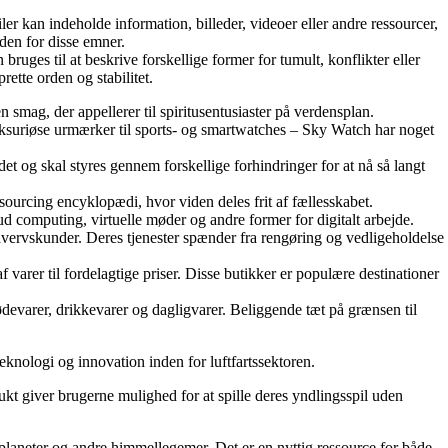
iler kan indeholde information, billeder, videoer eller andre ressourcer,
den for disse emner.
ruges til at beskrive forskellige former for tumult, konflikter eller
rette orden og stabilitet.
smag, der appellerer til spiritusentusiaster på verdensplan.
 luksuriøse urmærker til sports- og smartwatches – Sky Watch har noget
t og skal styres gennem forskellige forhindringer for at nå så langt
ourcing encyklopædi, hvor viden deles frit af fællesskabet.
ud computing, virtuelle møder og andre former for digitalt arbejde.
rhvervskunder. Deres tjenester spænder fra rengøring og vedligeholdelse
rer til fordelagtige priser. Disse butikker er populære destinationer
ødevarer, drikkevarer og dagligvarer. Beliggende tæt på grænsen til
knologi og innovation inden for luftfartssektoren.
kt giver brugerne mulighed for at spille deres yndlingsspil uden
, planeter og andre himmellegemer. Det er en nyttig ressource for både