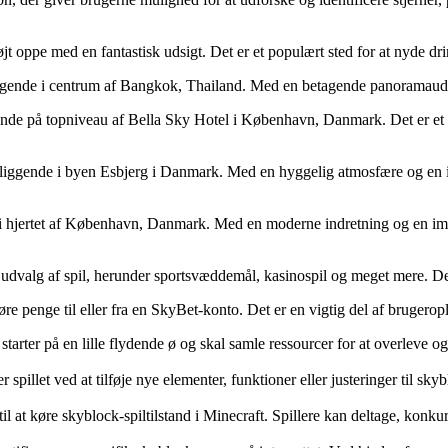
 oppe med en fantastisk udsigt. Det er et populært sted for at nyde drin
ende i centrum af Bangkok, Thailand. Med en betagende panoramaudsigt 
nde på topniveau af Bella Sky Hotel i København, Danmark. Det er et s
liggende i byen Esbjerg i Danmark. Med en hyggelig atmosfære og en i
i hjertet af København, Danmark. Med en moderne indretning og en impon
t udvalg af spil, herunder sportsvæddemål, kasinospil og meget mere. De
re penge til eller fra en SkyBet-konto. Det er en vigtig del af brugerop
 starter på en lille flydende ø og skal samle ressourcer for at overleve 
spillet ved at tilføje nye elementer, funktioner eller justeringer til sk
til at køre skyblock-spiltilstand i Minecraft. Spillere kan deltage, ko