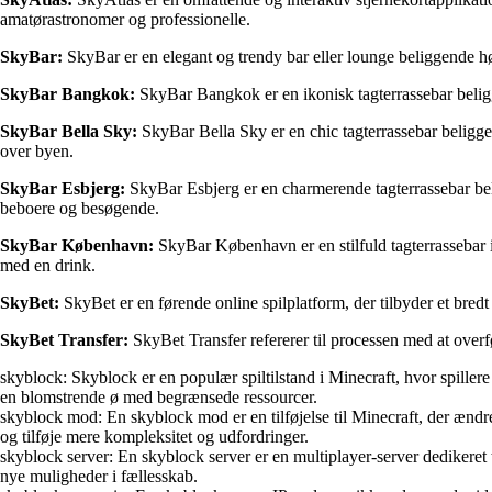
amatørastronomer og professionelle.
SkyBar:
SkyBar er en elegant og trendy bar eller lounge beliggende højt
SkyBar Bangkok:
SkyBar Bangkok er en ikonisk tagterrassebar beligg
SkyBar Bella Sky:
SkyBar Bella Sky er en chic tagterrassebar beligge
over byen.
SkyBar Esbjerg:
SkyBar Esbjerg er en charmerende tagterrassebar be
beboere og besøgende.
SkyBar København:
SkyBar København er en stilfuld tagterrassebar 
med en drink.
SkyBet:
SkyBet er en førende online spilplatform, der tilbyder et bred
SkyBet Transfer:
SkyBet Transfer refererer til processen med at overfø
skyblock: Skyblock er en populær spiltilstand i Minecraft, hvor spillere
en blomstrende ø med begrænsede ressourcer.
skyblock mod: En skyblock mod er en tilføjelse til Minecraft, der ændrer 
og tilføje mere kompleksitet og udfordringer.
skyblock server: En skyblock server er en multiplayer-server dedikeret 
nye muligheder i fællesskab.