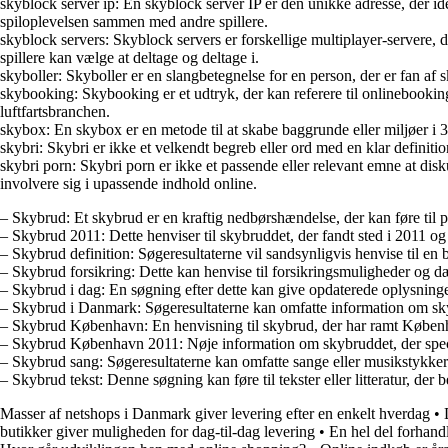
skyblock server ip: En skyblock server IP er den unikke adresse, der iden
spiloplevelsen sammen med andre spillere.
skyblock servers: Skyblock servers er forskellige multiplayer-servere, d
spillere kan vælge at deltage og deltage i.
skyboller: Skyboller er en slangbetegnelse for en person, der er fan af sk
skybooking: Skybooking er et udtryk, der kan referere til onlinebooking af 
luftfartsbranchen.
skybox: En skybox er en metode til at skabe baggrunde eller miljøer i 3D-
skybri: Skybri er ikke et velkendt begreb eller ord med en klar definition
skybri porn: Skybri porn er ikke et passende eller relevant emne at disku
involvere sig i upassende indhold online.
– Skybrud: Et skybrud er en kraftig nedbørshændelse, der kan føre til 
– Skybrud 2011: Dette henviser til skybruddet, der fandt sted i 2011 
– Skybrud definition: Søgeresultaterne vil sandsynligvis henvise til en b
– Skybrud forsikring: Dette kan henvise til forsikringsmuligheder og dæk
– Skybrud i dag: En søgning efter dette kan give opdaterede oplysninge
– Skybrud i Danmark: Søgeresultaterne kan omfatte information om skyb
– Skybrud København: En henvisning til skybrud, der har ramt Københ
– Skybrud København 2011: Nøje information om skybruddet, der speci
– Skybrud sang: Søgeresultaterne kan omfatte sange eller musikstykker me
– Skybrud tekst: Denne søgning kan føre til tekster eller litteratur, der
Masser af netshops i Danmark giver levering efter en enkelt hverdag
•
butikker giver muligheden for dag-til-dag levering
•
En hel del forhandl