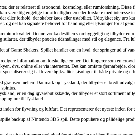
nter, der er relateret til astronomi, kosmologi eller rumforskning. Disse f
an være tilgængelige for offentligheden eller forskere med interesse in
eller forhold, der skaber kaos eller ustabilitet. Udtrykket sky uro kan b
et, og det kan signalere behovet for handling eller løsninger for at genop
remium kvalitet. Denne vodka destilleres omhyggeligt og tilbyder en ren 
 stilarter, der tilbyder præcise tidsmålinger med stil og elegance. Fra
t af Game Shakers. Spillet handler om en hval, der springer ud af vande
 redigere information om forskellige emner. Det fungerer som en crowds
yen, dvs. online eller via internettet. Det kan omfatte fjernarbejde, clo
pecialiserer sig i at levere højkvalitetsløsninger til både private og e
grænsen mellem Danmark og Tyskland, der tilbyder et bredt udvalg af va
spiritus.
kland, er en dagligvarebutikskæde, der tilbyder et stort sortiment af f
ppingture til Tyskland.
den for flyvning og luftfart. Det repræsenterer det nyeste inden for te
 spille backup af Nintendo 3DS-spil. Dette populære og pålidelige produ
n, der giver brugerne mulighed for at udforske og identificere stjerner