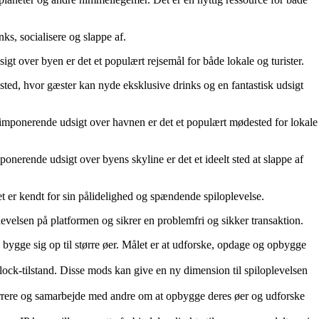
ks, socialisere og slappe af.
over byen er det et populært rejsemål for både lokale og turister.
ted, hvor gæster kan nyde eksklusive drinks og en fantastisk udsigt
mponerende udsigt over havnen er det et populært mødested for lokale
erende udsigt over byens skyline er det et ideelt sted at slappe af
t er kendt for sin pålidelighed og spændende spiloplevelse.
levelsen på platformen og sikrer en problemfri og sikker transaktion.
og bygge sig op til større øer. Målet er at udforske, opdage og opbygge
yblock-tilstand. Disse mods kan give en ny dimension til spiloplevelsen
nkurrere og samarbejde med andre om at opbygge deres øer og udforske