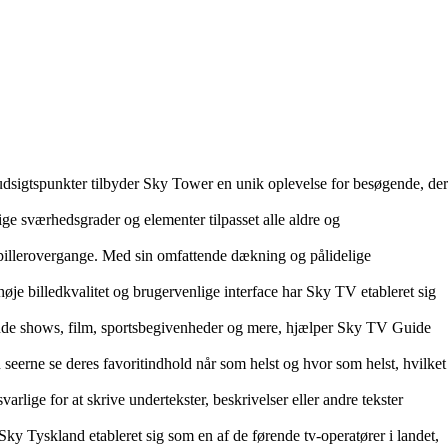
dsigtspunkter tilbyder Sky Tower en unik oplevelse for besøgende, der
ige sværhedsgrader og elementer tilpasset alle aldre og
 spillerovergange. Med sin omfattende dækning og pålidelige
øje billedkvalitet og brugervenlige interface har Sky TV etableret sig
nde shows, film, sportsbegivenheder og mere, hjælper Sky TV Guide
seerne se deres favoritindhold når som helst og hvor som helst, hvilket
arlige for at skrive undertekster, beskrivelser eller andre tekster
Sky Tyskland etableret sig som en af de førende tv-operatører i landet,