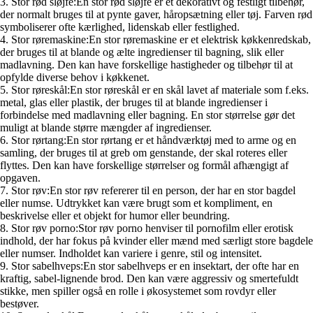
3. Stor rød sløjfe:En stor rød sløjfe er et dekorativt og festligt tilbehør,
der normalt bruges til at pynte gaver, håropsætning eller tøj. Farven rød
symboliserer ofte kærlighed, lidenskab eller festlighed.
4. Stor røremaskine:En stor røremaskine er et elektrisk køkkenredskab,
der bruges til at blande og ælte ingredienser til bagning, slik eller
madlavning. Den kan have forskellige hastigheder og tilbehør til at
opfylde diverse behov i køkkenet.
5. Stor røreskål:En stor røreskål er en skål lavet af materiale som f.eks.
metal, glas eller plastik, der bruges til at blande ingredienser i
forbindelse med madlavning eller bagning. En stor størrelse gør det
muligt at blande større mængder af ingredienser.
6. Stor rørtang:En stor rørtang er et håndværktøj med to arme og en
samling, der bruges til at greb om genstande, der skal roteres eller
flyttes. Den kan have forskellige størrelser og formål afhængigt af
opgaven.
7. Stor røv:En stor røv refererer til en person, der har en stor bagdel
eller numse. Udtrykket kan være brugt som et kompliment, en
beskrivelse eller et objekt for humor eller beundring.
8. Stor røv porno:Stor røv porno henviser til pornofilm eller erotisk
indhold, der har fokus på kvinder eller mænd med særligt store bagdele
eller numser. Indholdet kan variere i genre, stil og intensitet.
9. Stor sabelhveps:En stor sabelhveps er en insektart, der ofte har en
kraftig, sabel-lignende brod. Den kan være aggressiv og smertefuldt
stikke, men spiller også en rolle i økosystemet som rovdyr eller
bestøver.