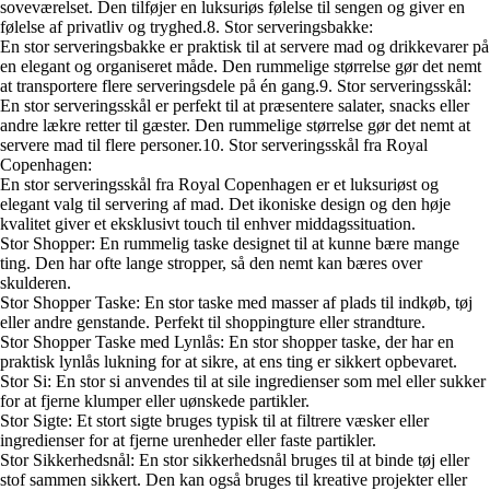
soveværelset. Den tilføjer en luksuriøs følelse til sengen og giver en
følelse af privatliv og tryghed.8. Stor serveringsbakke:
En stor serveringsbakke er praktisk til at servere mad og drikkevarer på
en elegant og organiseret måde. Den rummelige størrelse gør det nemt
at transportere flere serveringsdele på én gang.9. Stor serveringsskål:
En stor serveringsskål er perfekt til at præsentere salater, snacks eller
andre lækre retter til gæster. Den rummelige størrelse gør det nemt at
servere mad til flere personer.10. Stor serveringsskål fra Royal
Copenhagen:
En stor serveringsskål fra Royal Copenhagen er et luksuriøst og
elegant valg til servering af mad. Det ikoniske design og den høje
kvalitet giver et eksklusivt touch til enhver middagssituation.
Stor Shopper: En rummelig taske designet til at kunne bære mange
ting. Den har ofte lange stropper, så den nemt kan bæres over
skulderen.
Stor Shopper Taske: En stor taske med masser af plads til indkøb, tøj
eller andre genstande. Perfekt til shoppingture eller strandture.
Stor Shopper Taske med Lynlås: En stor shopper taske, der har en
praktisk lynlås lukning for at sikre, at ens ting er sikkert opbevaret.
Stor Si: En stor si anvendes til at sile ingredienser som mel eller sukker
for at fjerne klumper eller uønskede partikler.
Stor Sigte: Et stort sigte bruges typisk til at filtrere væsker eller
ingredienser for at fjerne urenheder eller faste partikler.
Stor Sikkerhedsnål: En stor sikkerhedsnål bruges til at binde tøj eller
stof sammen sikkert. Den kan også bruges til kreative projekter eller