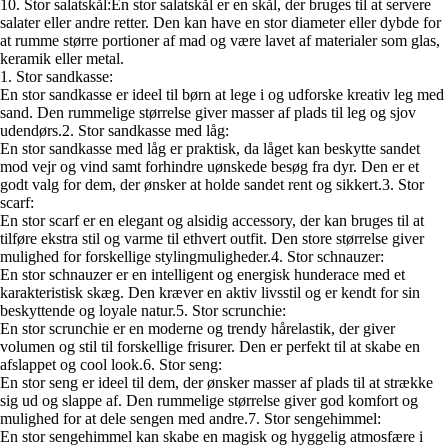
10. Stor salatskål:En stor salatskål er en skål, der bruges til at servere
salater eller andre retter. Den kan have en stor diameter eller dybde for
at rumme større portioner af mad og være lavet af materialer som glas,
keramik eller metal.
1. Stor sandkasse:
En stor sandkasse er ideel til børn at lege i og udforske kreativ leg med
sand. Den rummelige størrelse giver masser af plads til leg og sjov
udendørs.2. Stor sandkasse med låg:
En stor sandkasse med låg er praktisk, da låget kan beskytte sandet
mod vejr og vind samt forhindre uønskede besøg fra dyr. Den er et
godt valg for dem, der ønsker at holde sandet rent og sikkert.3. Stor
scarf:
En stor scarf er en elegant og alsidig accessory, der kan bruges til at
tilføre ekstra stil og varme til ethvert outfit. Den store størrelse giver
mulighed for forskellige stylingmuligheder.4. Stor schnauzer:
En stor schnauzer er en intelligent og energisk hunderace med et
karakteristisk skæg. Den kræver en aktiv livsstil og er kendt for sin
beskyttende og loyale natur.5. Stor scrunchie:
En stor scrunchie er en moderne og trendy hårelastik, der giver
volumen og stil til forskellige frisurer. Den er perfekt til at skabe en
afslappet og cool look.6. Stor seng:
En stor seng er ideel til dem, der ønsker masser af plads til at strække
sig ud og slappe af. Den rummelige størrelse giver god komfort og
mulighed for at dele sengen med andre.7. Stor sengehimmel:
En stor sengehimmel kan skabe en magisk og hyggelig atmosfære i