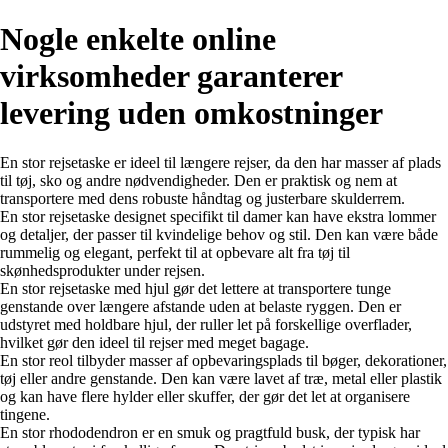
Nogle enkelte online
virksomheder garanterer
levering uden omkostninger
En stor rejsetaske er ideel til længere rejser, da den har masser af plads
til tøj, sko og andre nødvendigheder. Den er praktisk og nem at
transportere med dens robuste håndtag og justerbare skulderrem.
En stor rejsetaske designet specifikt til damer kan have ekstra lommer
og detaljer, der passer til kvindelige behov og stil. Den kan være både
rummelig og elegant, perfekt til at opbevare alt fra tøj til
skønhedsprodukter under rejsen.
En stor rejsetaske med hjul gør det lettere at transportere tunge
genstande over længere afstande uden at belaste ryggen. Den er
udstyret med holdbare hjul, der ruller let på forskellige overflader,
hvilket gør den ideel til rejser med meget bagage.
En stor reol tilbyder masser af opbevaringsplads til bøger, dekorationer,
tøj eller andre genstande. Den kan være lavet af træ, metal eller plastik
og kan have flere hylder eller skuffer, der gør det let at organisere
tingene.
En stor rhododendron er en smuk og pragtfuld busk, der typisk har