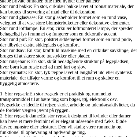
skabe private områder, ofte med hylder eller paneler.
Stor rund bakke: En stor, cirkulær bakke lavet af robust materiale, der
kan bruges til servering af mad eller til dekoration.
Stor rund glasvase: En stor glasbeholder formet som en rund vase,
velegnet til at vise store blomsterbuketter eller dekorative elementer.
Stor rund loftlampe: En stor, cirkulær loftmonteret lampe, der spreder
behageligt lys i rummet og fungerer som en dekorativ accent.
Stor rund puf: En stor, polstret siddemøbel formet som en rund pude,
der tilbyder ekstra siddeplads og komfort.
Stor rundsav: En stor, kraftfuld maskine med en cirkulær savklinge, der
bruges til at skære store træstykker eller plader.
Stor rutsjebane: En stor, skråt nedadgående struktur på legepladsen,
hvor børn kan rutsje ned ad med fart og sjov.
Stor ryamatta: En stor, tyk tæppe lavet af langhåret uld eller syntetisk
materiale, der tilføjer varme og komfort til et rum og skaber en
hyggelig atmosfære.
1. Stor rygsæk:En stor rygsæk er et praktisk og rummeligt
transportmiddel til at bære ting som bøger, tøj, elektronik osv.
Rygsække er ideelle til rejser, skole, arbejde og udendørsaktiviteter, da
de fordeler vægten jævnt på ryggen.
2. Stor rygsæk dame:En stor rygsæk designet til kvinder eller damer
kan have et mere feminint eller elegant udseende med f.eks. bløde
farver, mønstre eller teksturer. Den vil stadig være rummelig og
funktionel til opbevaring af nødvendige ting.