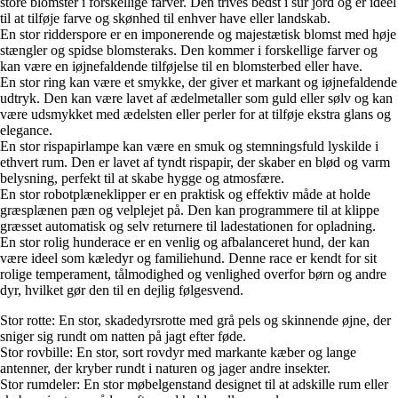
store blomster i forskellige farver. Den trives bedst i sur jord og er ideel
til at tilføje farve og skønhed til enhver have eller landskab.
En stor ridderspore er en imponerende og majestætisk blomst med høje
stængler og spidse blomsteraks. Den kommer i forskellige farver og
kan være en iøjnefaldende tilføjelse til en blomsterbed eller have.
En stor ring kan være et smykke, der giver et markant og iøjnefaldende
udtryk. Den kan være lavet af ædelmetaller som guld eller sølv og kan
være udsmykket med ædelsten eller perler for at tilføje ekstra glans og
elegance.
En stor rispapirlampe kan være en smuk og stemningsfuld lyskilde i
ethvert rum. Den er lavet af tyndt rispapir, der skaber en blød og varm
belysning, perfekt til at skabe hygge og atmosfære.
En stor robotplæneklipper er en praktisk og effektiv måde at holde
græsplænen pæn og velplejet på. Den kan programmere til at klippe
græsset automatisk og selv returnere til ladestationen for opladning.
En stor rolig hunderace er en venlig og afbalanceret hund, der kan
være ideel som kæledyr og familiehund. Denne race er kendt for sit
rolige temperament, tålmodighed og venlighed overfor børn og andre
dyr, hvilket gør den til en dejlig følgesvend.
Stor rotte: En stor, skadedyrsrotte med grå pels og skinnende øjne, der
sniger sig rundt om natten på jagt efter føde.
Stor rovbille: En stor, sort rovdyr med markante kæber og lange
antenner, der kryber rundt i naturen og jager andre insekter.
Stor rumdeler: En stor møbelgenstand designet til at adskille rum eller