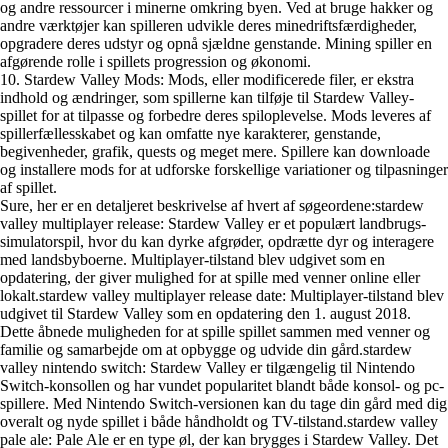
og andre ressourcer i minerne omkring byen. Ved at bruge hakker og
andre værktøjer kan spilleren udvikle deres minedriftsfærdigheder,
opgradere deres udstyr og opnå sjældne genstande. Mining spiller en
afgørende rolle i spillets progression og økonomi.
10. Stardew Valley Mods: Mods, eller modificerede filer, er ekstra
indhold og ændringer, som spillerne kan tilføje til Stardew Valley-
spillet for at tilpasse og forbedre deres spiloplevelse. Mods leveres af
spillerfællesskabet og kan omfatte nye karakterer, genstande,
begivenheder, grafik, quests og meget mere. Spillere kan downloade
og installere mods for at udforske forskellige variationer og tilpasninger
af spillet.
Sure, her er en detaljeret beskrivelse af hvert af søgeordene:stardew
valley multiplayer release: Stardew Valley er et populært landbrugs-
simulatorspil, hvor du kan dyrke afgrøder, opdrætte dyr og interagere
med landsbyboerne. Multiplayer-tilstand blev udgivet som en
opdatering, der giver mulighed for at spille med venner online eller
lokalt.stardew valley multiplayer release date: Multiplayer-tilstand blev
udgivet til Stardew Valley som en opdatering den 1. august 2018.
Dette åbnede muligheden for at spille spillet sammen med venner og
familie og samarbejde om at opbygge og udvide din gård.stardew
valley nintendo switch: Stardew Valley er tilgængelig til Nintendo
Switch-konsollen og har vundet popularitet blandt både konsol- og pc-
spillere. Med Nintendo Switch-versionen kan du tage din gård med dig
overalt og nyde spillet i både håndholdt og TV-tilstand.stardew valley
pale ale: Pale Ale er en type øl, der kan brygges i Stardew Valley. Det