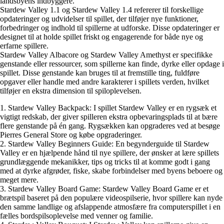
landsbyens indbyggere.
Stardew Valley 1.1 og Stardew Valley 1.4 refererer til forskellige
opdateringer og udvidelser til spillet, der tilføjer nye funktioner,
forbedringer og indhold til spillerne at udforske. Disse opdateringer er
designet til at holde spillet friskt og engagerende for både nye og
erfarne spillere.
Stardew Valley Albacore og Stardew Valley Amethyst er specifikke
genstande eller ressourcer, som spillerne kan finde, dyrke eller opdage i
spillet. Disse genstande kan bruges til at fremstille ting, fuldføre
opgaver eller handle med andre karakterer i spillets verden, hvilket
tilføjer en ekstra dimension til spiloplevelsen.
1. Stardew Valley Backpack: I spillet Stardew Valley er en rygsæk et
vigtigt redskab, der giver spilleren ekstra opbevaringsplads til at bære
flere genstande på én gang. Rygsækken kan opgraderes ved at besøge
Pierres General Store og købe opgraderinger.
2. Stardew Valley Beginners Guide: En begynderguide til Stardew
Valley er en hjælpende hånd til nye spillere, der ønsker at lære spillets
grundlæggende mekanikker, tips og tricks til at komme godt i gang
med at dyrke afgrøder, fiske, skabe forbindelser med byens beboere og
meget mere.
3. Stardew Valley Board Game: Stardew Valley Board Game er et
brætspil baseret på den populære videospilserie, hvor spillere kan nyde
den samme landlige og afslappende atmosfære fra computerspillet i en
fælles bordspilsoplevelse med venner og familie.