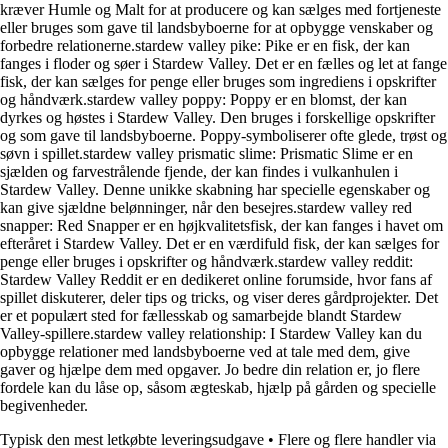
kræver Humle og Malt for at producere og kan sælges med fortjeneste
eller bruges som gave til landsbyboerne for at opbygge venskaber og
forbedre relationerne.stardew valley pike: Pike er en fisk, der kan
fanges i floder og søer i Stardew Valley. Det er en fælles og let at fange
fisk, der kan sælges for penge eller bruges som ingrediens i opskrifter
og håndværk.stardew valley poppy: Poppy er en blomst, der kan
dyrkes og høstes i Stardew Valley. Den bruges i forskellige opskrifter
og som gave til landsbyboerne. Poppy-symboliserer ofte glede, trøst og
søvn i spillet.stardew valley prismatic slime: Prismatic Slime er en
sjælden og farvestrålende fjende, der kan findes i vulkanhulen i
Stardew Valley. Denne unikke skabning har specielle egenskaber og
kan give sjældne belønninger, når den besejres.stardew valley red
snapper: Red Snapper er en højkvalitetsfisk, der kan fanges i havet om
efteråret i Stardew Valley. Det er en værdifuld fisk, der kan sælges for
penge eller bruges i opskrifter og håndværk.stardew valley reddit:
Stardew Valley Reddit er en dedikeret online forumside, hvor fans af
spillet diskuterer, deler tips og tricks, og viser deres gårdprojekter. Det
er et populært sted for fællesskab og samarbejde blandt Stardew
Valley-spillere.stardew valley relationship: I Stardew Valley kan du
opbygge relationer med landsbyboerne ved at tale med dem, give
gaver og hjælpe dem med opgaver. Jo bedre din relation er, jo flere
fordele kan du låse op, såsom ægteskab, hjælp på gården og specielle
begivenheder.
Typisk den mest letkøbte leveringsudgave
•
Flere og flere handler via