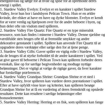
energiniveau og sørge for at hvile og spise for at opretholde deres
energi i spillet.
1. Stardew Valley Evelyn: Evelyn er en karakter i spillet Stardew
Valley, hvor hun bor i landsbyen Pelican Town. Hun er en ældre
kvinde, der elsker at have en have og dyrke blomster. Evelyn er kendt
for at være venlig og hjælpsom over for de andre beboere i byen, og
hun deler ofte sin visdom med spilleren.
2. Stardew Valley Fire Quartz: Fire Quartz er en type mineralsk
resource, som kan findes i minerne i Stardew Valley. Denne sjældne og
værdifulde sten bruges ofte til at fremstille smykker og andre
dekorative genstande i spillet. Spillere kan anvende Fire Quartz til at
opgradere deres værktøjer eller sælge den for at tjene penge.
3. Stardew Valley Gifts: Gaver spiller en vigtig rolle i Stardew Valley,
da de bruges til at styrke forholdet til de andre karakterer i spillet. Ved
at give gaver til beboerne i Pelican Town kan spilleren forbedre deres
venskab, låse op for særlige begivenheder og modtage nyttige
belønninger. Det er vigtigt at vælge de rigtige gaver, da hver karakter
har forskellige præferencer.
4. Stardew Valley Grandpas Shrine: Grandpas Shrine er et sted i
Stardew Valley, hvor spilleren kan vurdere deres præstationer i spillet.
Efter at have opfyldt visse krav og kriterier, kan spilleren besøge
Grandpas Shrine for at få en vurdering af deres fremskridt og opnåede
resultater. Dette kan resultere i særlige belønninger eller
bonuselementer.
5. Stardew Valley Herring: Herring er en fisk, som spilleren kan fange