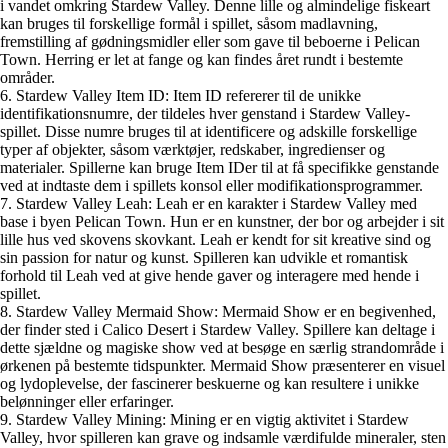
i vandet omkring Stardew Valley. Denne lille og almindelige fiskeart
kan bruges til forskellige formål i spillet, såsom madlavning,
fremstilling af gødningsmidler eller som gave til beboerne i Pelican
Town. Herring er let at fange og kan findes året rundt i bestemte
områder.
6. Stardew Valley Item ID: Item ID refererer til de unikke
identifikationsnumre, der tildeles hver genstand i Stardew Valley-
spillet. Disse numre bruges til at identificere og adskille forskellige
typer af objekter, såsom værktøjer, redskaber, ingredienser og
materialer. Spillerne kan bruge Item IDer til at få specifikke genstande
ved at indtaste dem i spillets konsol eller modifikationsprogrammer.
7. Stardew Valley Leah: Leah er en karakter i Stardew Valley med
base i byen Pelican Town. Hun er en kunstner, der bor og arbejder i sit
lille hus ved skovens skovkant. Leah er kendt for sit kreative sind og
sin passion for natur og kunst. Spilleren kan udvikle et romantisk
forhold til Leah ved at give hende gaver og interagere med hende i
spillet.
8. Stardew Valley Mermaid Show: Mermaid Show er en begivenhed,
der finder sted i Calico Desert i Stardew Valley. Spillere kan deltage i
dette sjældne og magiske show ved at besøge en særlig strandområde i
ørkenen på bestemte tidspunkter. Mermaid Show præsenterer en visuel
og lydoplevelse, der fascinerer beskuerne og kan resultere i unikke
belønninger eller erfaringer.
9. Stardew Valley Mining: Mining er en vigtig aktivitet i Stardew
Valley, hvor spilleren kan grave og indsamle værdifulde mineraler, sten