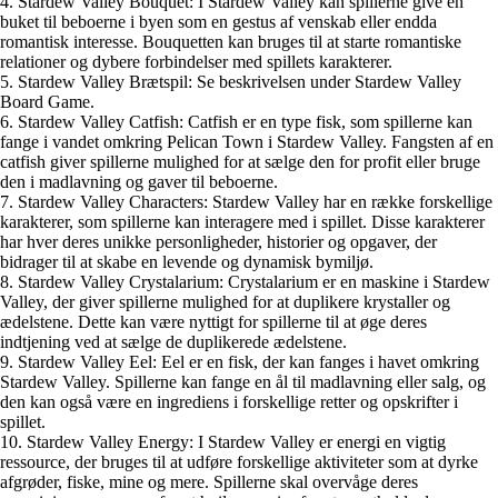
4. Stardew Valley Bouquet: I Stardew Valley kan spillerne give en
buket til beboerne i byen som en gestus af venskab eller endda
romantisk interesse. Bouquetten kan bruges til at starte romantiske
relationer og dybere forbindelser med spillets karakterer.
5. Stardew Valley Brætspil: Se beskrivelsen under Stardew Valley
Board Game.
6. Stardew Valley Catfish: Catfish er en type fisk, som spillerne kan
fange i vandet omkring Pelican Town i Stardew Valley. Fangsten af en
catfish giver spillerne mulighed for at sælge den for profit eller bruge
den i madlavning og gaver til beboerne.
7. Stardew Valley Characters: Stardew Valley har en række forskellige
karakterer, som spillerne kan interagere med i spillet. Disse karakterer
har hver deres unikke personligheder, historier og opgaver, der
bidrager til at skabe en levende og dynamisk bymiljø.
8. Stardew Valley Crystalarium: Crystalarium er en maskine i Stardew
Valley, der giver spillerne mulighed for at duplikere krystaller og
ædelstene. Dette kan være nyttigt for spillerne til at øge deres
indtjening ved at sælge de duplikerede ædelstene.
9. Stardew Valley Eel: Eel er en fisk, der kan fanges i havet omkring
Stardew Valley. Spillerne kan fange en ål til madlavning eller salg, og
den kan også være en ingrediens i forskellige retter og opskrifter i
spillet.
10. Stardew Valley Energy: I Stardew Valley er energi en vigtig
ressource, der bruges til at udføre forskellige aktiviteter som at dyrke
afgrøder, fiske, mine og mere. Spillerne skal overvåge deres