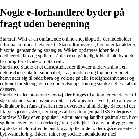
Nogle e-forhandlere byder på
fragt uden beregning
Starcraft Wiki er en omfattende online encyklopædi, der indeholder
information om alt relateret til Starcraft-universet, herunder karakterer,
historie, genstande og strategier. Wikien opdateres løbende af
dedikerede fans og spillere, så det er en pålidelig kilde til alt, hvad du
har brug for at vide om Starcraft.
Stardance Studio er et dansestudie, der tilbyder undervisning i en
række dansestilarter som ballet, jazz, moderne og hip hop. Studiet
henvender sig til både børn og voksne på alle færdighedsniveauer og
er kendt for sit engagerede undervisningsteam og stærke fællesskab af
dansere.
Stardate Calculator er et værktøj, der bruges til at konvertere datoer til
stjernedatoer, som anvendes i Star Trek-universet. Ved hjælp af denne
kalkulator kan fans af serien nemt oversætte almindelige datoer til det
fiktive stjernesystem, der bruges af besætningen på USS Enterprise.
Stardew Valley er en populær livsimulator og landbrugssimulator, hvor
spillerne overtager en forladt gård og arbejder på at genopbygge den
og skabe et blomstrende landbrug. Spillet indeholder også elementer af
byliv-simulering, fiskeri, miner og sociale interaktioner med