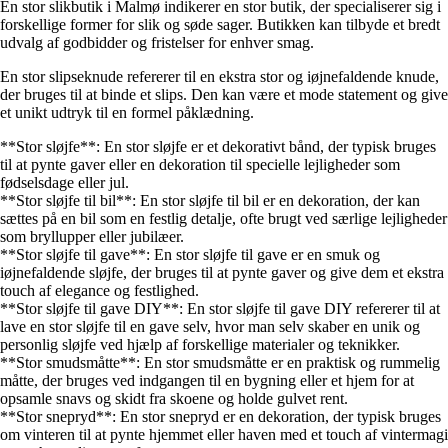
En stor slikbutik i Malmø indikerer en stor butik, der specialiserer sig i
forskellige former for slik og søde sager. Butikken kan tilbyde et bredt
udvalg af godbidder og fristelser for enhver smag.
En stor slipseknude refererer til en ekstra stor og iøjnefaldende knude,
der bruges til at binde et slips. Den kan være et mode statement og give
et unikt udtryk til en formel påklædning.
**Stor sløjfe**: En stor sløjfe er et dekorativt bånd, der typisk bruges
til at pynte gaver eller en dekoration til specielle lejligheder som
fødselsdage eller jul.
**Stor sløjfe til bil**: En stor sløjfe til bil er en dekoration, der kan
sættes på en bil som en festlig detalje, ofte brugt ved særlige lejligheder
som bryllupper eller jubilæer.
**Stor sløjfe til gave**: En stor sløjfe til gave er en smuk og
iøjnefaldende sløjfe, der bruges til at pynte gaver og give dem et ekstra
touch af elegance og festlighed.
**Stor sløjfe til gave DIY**: En stor sløjfe til gave DIY refererer til at
lave en stor sløjfe til en gave selv, hvor man selv skaber en unik og
personlig sløjfe ved hjælp af forskellige materialer og teknikker.
**Stor smudsmåtte**: En stor smudsmåtte er en praktisk og rummelig
måtte, der bruges ved indgangen til en bygning eller et hjem for at
opsamle snavs og skidt fra skoene og holde gulvet rent.
**Stor snepryd**: En stor snepryd er en dekoration, der typisk bruges
om vinteren til at pynte hjemmet eller haven med et touch af vintermagi