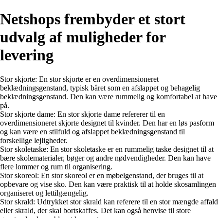
Netshops frembyder et stort
udvalg af muligheder for
levering
Stor skjorte: En stor skjorte er en overdimensioneret
beklædningsgenstand, typisk båret som en afslappet og behagelig
beklædningsgenstand. Den kan være rummelig og komfortabel at have
på.
Stor skjorte dame: En stor skjorte dame refererer til en
overdimensioneret skjorte designet til kvinder. Den har en løs pasform
og kan være en stilfuld og afslappet beklædningsgenstand til
forskellige lejligheder.
Stor skoletaske: En stor skoletaske er en rummelig taske designet til at
bære skolematerialer, bøger og andre nødvendigheder. Den kan have
flere lommer og rum til organisering.
Stor skoreol: En stor skoreol er en møbelgenstand, der bruges til at
opbevare og vise sko. Den kan være praktisk til at holde skosamlingen
organiseret og lettilgængelig.
Stor skrald: Udtrykket stor skrald kan referere til en stor mængde affald
eller skrald, der skal bortskaffes. Det kan også henvise til store