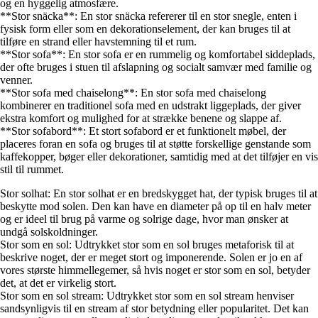
og en hyggelig atmosfære.
**Stor snäcka**: En stor snäcka refererer til en stor snegle, enten i
fysisk form eller som en dekorationselement, der kan bruges til at
tilføre en strand eller havstemning til et rum.
**Stor sofa**: En stor sofa er en rummelig og komfortabel siddeplads,
der ofte bruges i stuen til afslapning og socialt samvær med familie og
venner.
**Stor sofa med chaiselong**: En stor sofa med chaiselong
kombinerer en traditionel sofa med en udstrakt liggeplads, der giver
ekstra komfort og mulighed for at strække benene og slappe af.
**Stor sofabord**: Et stort sofabord er et funktionelt møbel, der
placeres foran en sofa og bruges til at støtte forskellige genstande som
kaffekopper, bøger eller dekorationer, samtidig med at det tilføjer en vis
stil til rummet.
Stor solhat: En stor solhat er en bredskygget hat, der typisk bruges til at
beskytte mod solen. Den kan have en diameter på op til en halv meter
og er ideel til brug på varme og solrige dage, hvor man ønsker at
undgå solskoldninger.
Stor som en sol: Udtrykket stor som en sol bruges metaforisk til at
beskrive noget, der er meget stort og imponerende. Solen er jo en af
vores største himmellegemer, så hvis noget er stor som en sol, betyder
det, at det er virkelig stort.
Stor som en sol stream: Udtrykket stor som en sol stream henviser
sandsynligvis til en stream af stor betydning eller popularitet. Det kan