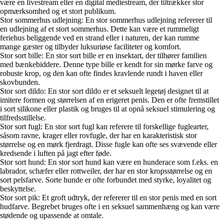
være en livestream eller en digital mediestream, der tiltrækker stor
opmærksomhed og et stort publikum.
Stor sommerhus udlejning: En stor sommerhus udlejning refererer til
en udlejning af et stort sommerhus. Dette kan være et rummeligt
feriehus beliggende ved en strand eller i naturen, der kan rumme
mange gæster og tilbyder luksuriøse faciliteter og komfort.
Stor sort bille: En stor sort bille er en insektart, der tilhører familien
med bænkebiddere. Denne type bille er kendt for sin mørke farve og
robuste krop, og den kan ofte findes kravlende rundt i haven eller
skovbunden.
Stor sort dildo: En stor sort dildo er et seksuelt legetøj designet til at
imitere formen og størrelsen af en erigeret penis. Den er ofte fremstillet
i sort silikone eller plastik og bruges til at opnå seksuel stimulering og
tilfredsstillelse.
Stor sort fugl: En stor sort fugl kan referere til forskellige fuglearter,
såsom ravne, krager eller rovfugle, der har en karakteristisk stor
størrelse og en mørk fjerdragt. Disse fugle kan ofte ses svævende eller
kredsende i luften på jagt efter føde.
Stor sort hund: En stor sort hund kan være en hunderace som f.eks. en
labrador, schæfer eller rottweiler, der har en stor kropsstørrelse og en
sort pelsfarve. Sorte hunde er ofte forbundet med styrke, loyalitet og
beskyttelse.
Stor sort pik: Et groft udtryk, der refererer til en stor penis med en sort
hudfarve. Begrebet bruges ofte i en seksuel sammenhæng og kan være
stødende og upassende at omtale.