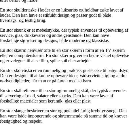
efter behov og mode.
En stor skuldertaske i læder er en luksuriøs og holdbar taske lavet af
læder. Den kan have et stilfuldt design og passer godt til både
hverdags- og festlig brug.
En stor skænk er et møbelstykke, der typisk anvendes til opbevaring af
service, glas, drikkevarer og andre genstande. Den kan have
forskellige størrelser og designs, både moderne og klassiske.
En stor skærm henviser ofte til en stor skærm i form af en TV-skærm
eller en computerskærm. En stor skærm giver en bedre visuel oplevelse
og er velegnet til at se film, spille spil eller arbejde.
En stor skötväska er en rummelig og praktisk pusletaske til babyudstyr.
Den er designet til at kunne opbevare bleer, vådservietter, tøj og andre
nødvendigheder, når man er på farten med sit barn.
En stor skål refererer til en stor og rummelig skål, der typisk anvendes
til servering af mad, salater eller snacks. Den kan være lavet af
forskellige materialer som keramik, glas eller plast.
En stor slange beskriver en stor og potentiel farlig krybdyrssnegl. Den
kan være både imponerende og skræmmende på samme tid og kræver
forsigtighed og respekt.