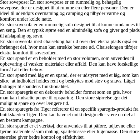
Stor sovepose: En stor sovepose er en rummelig og behagelig
sovepose, der er designet til at rumme en eller flere personer. Den er
ideel til udendørs overnatning og camping og tilbyder varme og
komfort under kolde natte.
En stor sovesofa er en rummelig sofa designet til at kunne omdannes til
en seng. Den er typisk større end en almindelig sofa og giver god plads
til afslapning og søvn.
En stor sovesofa med chaiselong har ud over den ekstra plads også en
forlænget del, hvor man kan strække benene ud. Chaiselongen tilføjer
ekstra komfort til sovesofaen.
En stor spand er en beholder med en stor volumen, som anvendes til
opbevaring af væsker, materialer eller affald. Den kan have forskellige
formål alt efter behov.
En stor spand med låg er en spand, der er udstyret med et låg, som kan
sikre, at indholdet holdes rent og beskyttes mod støv og snavs. Låget
bidrager til spandens funktionalitet.
En stor sparegris er en dekorativ beholder formet som en gris, hvor
man kan indsætte penge til opsparing. Den store størrelse gør det
muligt at spare op over længere tid.
En stor sparegris fra Tiger refererer til en specifik sparegris-produkt fra
butikskæden Tiger. Den kan have et unikt design eller være en del af
en bestemt kampagne.
En stor spartel er et værktøj, der anvendes til at påføre, udjævne eller
fjerne materiale såsom maling, spartelmasse eller fugemasse. Den store
størrelse giver bedre kontrol og effektivitet.