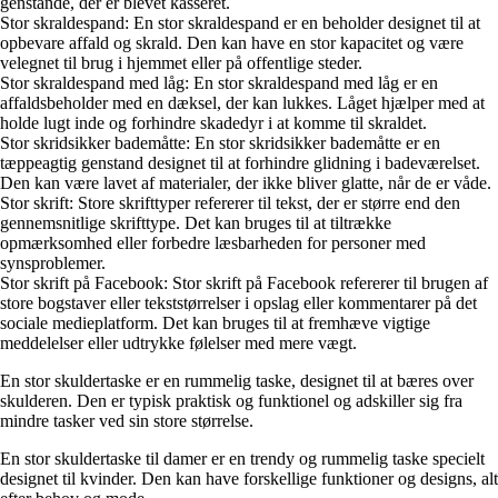
genstande, der er blevet kasseret.
Stor skraldespand: En stor skraldespand er en beholder designet til at
opbevare affald og skrald. Den kan have en stor kapacitet og være
velegnet til brug i hjemmet eller på offentlige steder.
Stor skraldespand med låg: En stor skraldespand med låg er en
affaldsbeholder med en dæksel, der kan lukkes. Låget hjælper med at
holde lugt inde og forhindre skadedyr i at komme til skraldet.
Stor skridsikker bademåtte: En stor skridsikker bademåtte er en
tæppeagtig genstand designet til at forhindre glidning i badeværelset.
Den kan være lavet af materialer, der ikke bliver glatte, når de er våde.
Stor skrift: Store skrifttyper refererer til tekst, der er større end den
gennemsnitlige skrifttype. Det kan bruges til at tiltrække
opmærksomhed eller forbedre læsbarheden for personer med
synsproblemer.
Stor skrift på Facebook: Stor skrift på Facebook refererer til brugen af
store bogstaver eller tekststørrelser i opslag eller kommentarer på det
sociale medieplatform. Det kan bruges til at fremhæve vigtige
meddelelser eller udtrykke følelser med mere vægt.
En stor skuldertaske er en rummelig taske, designet til at bæres over
skulderen. Den er typisk praktisk og funktionel og adskiller sig fra
mindre tasker ved sin store størrelse.
En stor skuldertaske til damer er en trendy og rummelig taske specielt
designet til kvinder. Den kan have forskellige funktioner og designs, alt