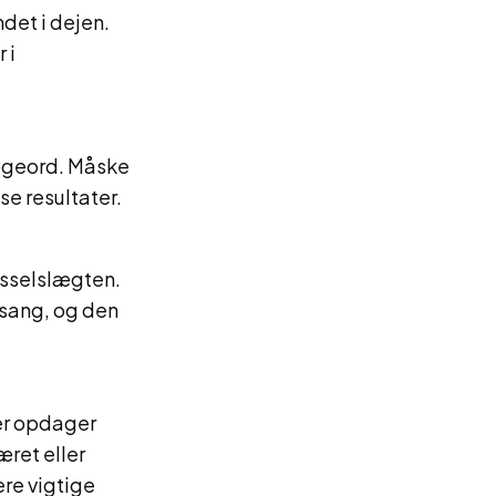
ndet i dejen.
 i
søgeord. Måske
e resultater.
rosselslægten.
 sang, og den
ler opdager
æret eller
ere vigtige