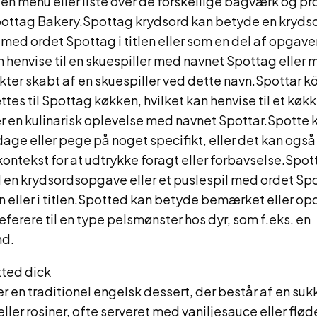
l en menu eller liste over de forskellige bagværk og p
pottag Bakery.Spottag krydsord kan betyde en kryd
l med ordet Spottag i titlen eller som en del af opga
n henvise til en skuespiller med navnet Spottag eller m
rakter skabt af en skuespiller ved dette navn.Spottar k
tes til Spottag køkken, hvilket kan henvise til et køkk
er en kulinarisk oplevelse med navnet Spottar.Spotte 
e eller pege på noget specifikt, eller det kan også 
ontekst for at udtrykke foragt eller forbavselse.Spot
il en krydsordsopgave eller et puslespil med ordet Sp
n eller i titlen.Spotted kan betyde bemærket eller o
eferere til en type pelsmønster hos dyr, som f.eks. en
nd.
ted dick
r en traditionel engelsk dessert, der består af en su
ller rosiner, ofte serveret med vaniljesauce eller fl