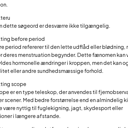
ion.
teru
m dette søgeord er desværre ikke tilgængelig.
ting before period
e period refererer til den lette udflåd eller blødning,
før deres menstruation begynder. Dette fænomen kan 
yldes hormonelle ændringer i kroppen, men det kan o
ditet eller andre sundhedsmæssige forhold.
ting scope
ope er en type teleskop, der anvendes til fjernobserv
r scener. Med bedre forstørrelse end en almindelig k
 være nyttig til fuglekigning, jagt, skydesport eller
ioner i længere afstande.