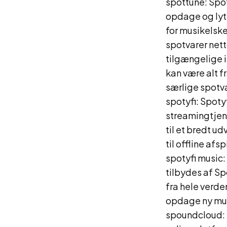
spottune: Spot
opdage og lytt
for musikelske
spotvarer netto
tilgængelige i
kan være alt f
særlige spotva
spotyfi: Spoty
streamingtjen
til et bredt u
til offline afsp
spotyfi music:
tilbydes af Spo
fra hele verde
opdage ny mus
spoundcloud: 