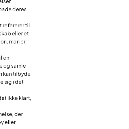
lser.
loade deres
refererer til.
skab eller et
son, man er
l en
te og samle
n kan tilbyde
 sig i det
et ikke klart,
else, der
y eller