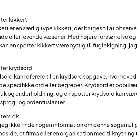
ter kikkert
kert er en særlig type kikkert, der bruges til at observ
de eller levende væsener. Med højere forstørrelse o
kan en spotter kikkert være nyttig til fuglekigning, jag
ter krydsord
dsord kan referere til en krydsordsopgave, hvor hoved
de specifikke ord eller begreber. Krydsord er populæ
ik og underholdning, og en spotter krydsord kan være
 sprog- og ordentusiaster.
ters.dk
jeg ikke finde nogen information om denne søgemuli
side, et firma eller en organisation med tilknytning t