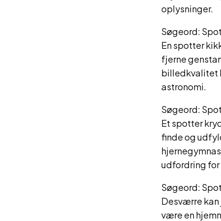
oplysninger.
Søgeord: Spot
En spotter kik
fjerne genstan
billedkvalitet 
astronomi.
Søgeord: Spot
Et spotter kry
finde og udfyl
hjernegymnast
udfordring for
Søgeord: Spot
Desværre kan 
være en hjemme