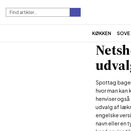
KØKKEN
SOVE
Netsh
udval
Spottag bager 
hvor man kan 
henviser også 
udvalg af læk
engelske vers
navn eller en