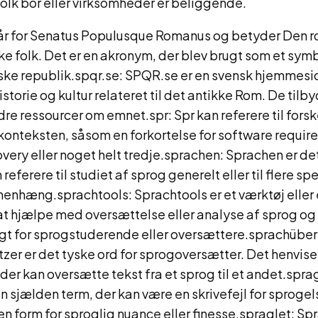
olk bor eller virksomheder er beliggende.
år for Senatus Populusque Romanus og betyder Den 
e folk. Det er en akronym, der blev brugt som et sym
ske republik.spqr.se: SPQR.se er en svensk hjemmesi
storie og kultur relateret til det antikke Rom. De tilbyd
dre ressourcer om emnet.spr: Spr kan referere til forsk
konteksten, såsom en forkortelse for software requir
ery eller noget helt tredje.sprachen: Sprachen er det
referere til studiet af sprog generelt eller til flere sp
enhæng.sprachtools: Sprachtools er et værktøj eller 
 at hjælpe med oversættelse eller analyse af sprog og 
igt for sprogstuderende eller oversættere.sprachüber
er er det tyske ord for sprogoversætter. Det henviser
 der kan oversætte tekst fra et sprog til et andet.spra
n sjælden term, der kan være en skrivefejl for sprogel
e en form for sproglig nuance eller finesse.spraglet: Sp