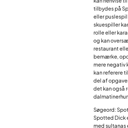
kan henvise ti
tilbydes på S
eller puslespi
skuespiller ka
rolle eller ka
og kan oversæt
restaurant ell
bemærke, opdag
mere negativ k
kan referere t
del af opgave
det kan også r
dalmatinerhu
Søgeord: Spot
Spotted Dick e
med sultanas e