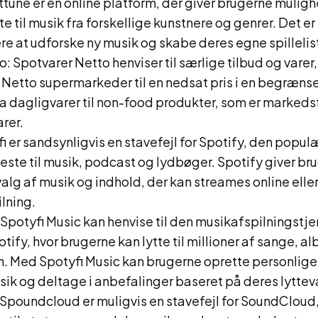
tune er en online platform, der giver brugerne muligh
e til musik fra forskellige kunstnere og genrer. Det er 
re at udforske ny musik og skabe deres egne spillelist
: Spotvarer Netto henviser til særlige tilbud og varer,
 Netto supermarkeder til en nedsat pris i en begræns
ra dagligvarer til non-food produkter, som er markeds
rer.
fi er sandsynligvis en stavefejl for Spotify, den popul
este til musik, podcast og lydbøger. Spotify giver b
dvalg af musik og indhold, der kan streames online el
ilning.
 Spotyfi Music kan henvise til den musikafspilningstje
tify, hvor brugerne kan lytte til millioner af sange, al
n. Med Spotyfi Music kan brugerne oprette personlige s
ik og deltage i anbefalinger baseret på deres lyttev
Spoundcloud er muligvis en stavefejl for SoundCloud