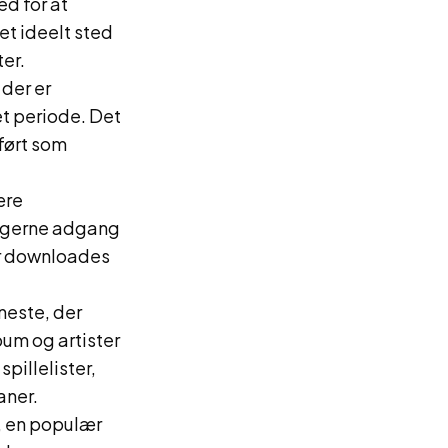
ed for at
et ideelt sted
er.
 der er
et periode. Det
ført som
ære
rugerne adgang
ler downloades
neste, der
bum og artister
pillelister,
aner.
, en populær