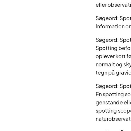
eller observat
Søgeord: Spot
Information o
Søgeord: Spot
Spotting befor
oplever kort 
normalt og sk
tegn på gravi
Søgeord: Spot
En spotting sc
genstande elle
spotting scope
naturobservat