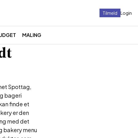
Tilmeld
Login
UDGET
MALING
dt
vnet Spottag,
g bageri
kan finde et
kery er den
ing med det
ag bakery menu