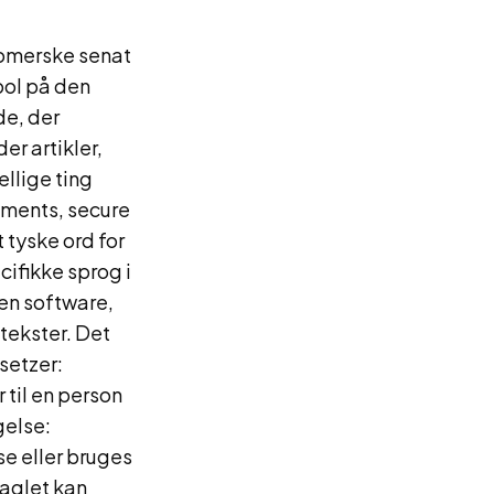
romerske senat
bol på den
de, der
er artikler,
ellige ting
ements, secure
 tyske ord for
ecifikke sprog i
en software,
tekster. Det
setzer:
 til en person
gelse:
se eller bruges
raglet kan