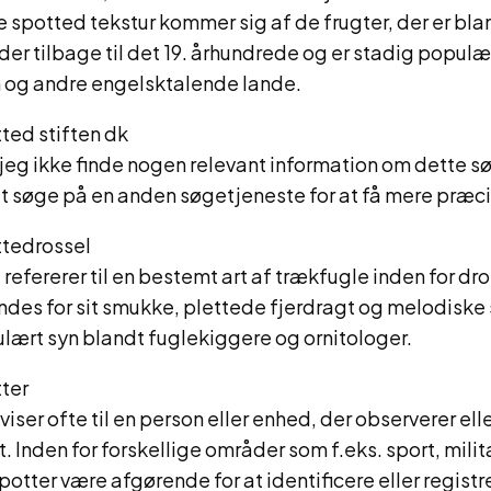
e spotted tekstur kommer sig af de frugter, der er bla
der tilbage til det 19. århundrede og er stadig populær
n og andre engelsktalende lande.
ted stiften dk
jeg ikke finde nogen relevant information om dette 
t søge på en anden søgetjeneste for at få mere præcis
tedrossel
refererer til en bestemt art af trækfugle inden for d
ndes for sit smukke, plettede fjerdragt og melodiske
ulært syn blandt fuglekiggere og ornitologer.
ter
viser ofte til en person eller enhed, der observerer el
 Inden for forskellige områder som f.eks. sport, milit
spotter være afgørende for at identificere eller registr