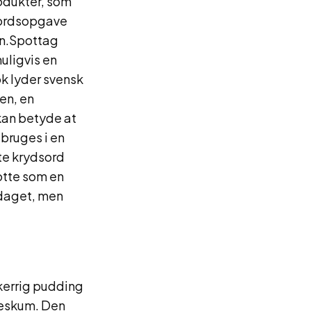
rodukter, som
sordsopgave
ven.Spottag
uligvis en
ök lyder svensk
en, en
kan betyde at
bruges i en
te krydsord
otte som en
pdaget, men
kkerrig pudding
ødeskum. Den