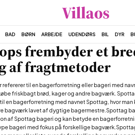
Villaos
BAD
BØRN
ARBEJDE
UDENDØRS
BIL
DYR
B
ops frembyder et bre
g af fragtmetoder
refererer til en bagerforretning eller bageri med na
købe friskbagt brød, kager og andre bagværk. Spotta
til en bagerforretning med navnet Spottag, hvor man 
re bagværk lavet af dygtige bagermestre.Spottag ba
ion af Spottag bageri og kan betyde en bagerforretn
 type bageri med fokus på forskellige bagværk.Spott