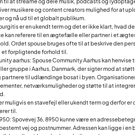
m til at streame og dele musik, podcasts og lydoptage
ver musikere og content creators mulighed for at up
r og nå ud til et globalt publikum.
urgitis er en ukendt term og det er ikke klart, hvad det 
 kan referere til en ægtefælle eller partner i et ægte
old. Ordet spouse bruges ofte til at beskrive den per
i et forpligtende forhold til.
ity aarhus: Spouse Community Aarhus kan henvise ti
ller gruppe i Aarhus, Danmark, der sigter mod at støt
 partnere til udlændinge bosat i byen. Organisatione
ementer, netværksmuligheder og støtte til at integrere
d.
r muligvis en stavefejl eller ukendt term og derfor er d
rer til.
8950: Spovevej 36, 8950 kunne være en adressebetegn
n bestemt vej og postnummer. Adressen kan ligge i en b