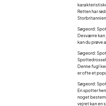
karakteristisk
Retten har rød
Storbritannie
Søgeord: Spot
Desværre kan 
kan du prøve a
Søgeord: Spot
Spottedrossel 
Denne fugl ke
er ofte et pop
Søgeord: Spot
En spotter hen
noget bestemt.
vejret kan en 