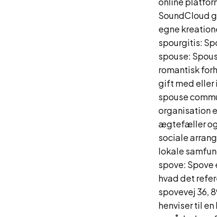
online platfor
SoundCloud gi
egne kreatione
spourgitis: Spo
spouse: Spouse
romantisk forh
gift med eller 
spouse commun
organisation e
ægtefæller og
sociale arrang
lokale samfun
spove: Spove e
hvad det refere
spovevej 36, 
henviser til e