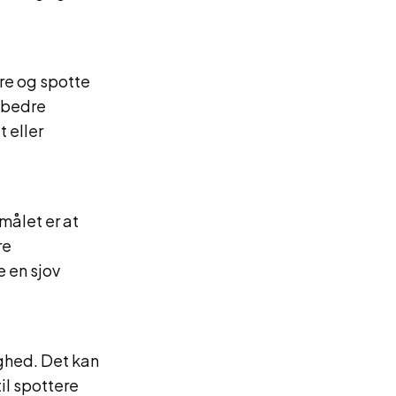
ere og spotte
g bedre
t eller
målet er at
re
 en sjov
ghed. Det kan
il spottere