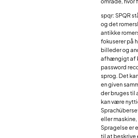
område, hvor f
spqr: SPQR st
og det romersk
antikke romer
fokuserer på hi
billeder og an
afhængigt af 
password recov
sprog. Det kan 
en given samm
der bruges til
kan være nytt
Sprachübersetz
eller maskine,
Spragelse er e
til at beskriv