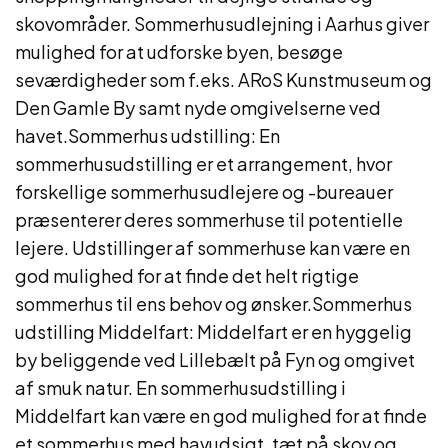
skovområder. Sommerhusudlejning i Aarhus giver
mulighed for at udforske byen, besøge
seværdigheder som f.eks. ARoS Kunstmuseum og
Den Gamle By samt nyde omgivelserne ved
havet.Sommerhus udstilling: En
sommerhusudstilling er et arrangement, hvor
forskellige sommerhusudlejere og -bureauer
præsenterer deres sommerhuse til potentielle
lejere. Udstillinger af sommerhuse kan være en
god mulighed for at finde det helt rigtige
sommerhus til ens behov og ønsker.Sommerhus
udstilling Middelfart: Middelfart er en hyggelig
by beliggende ved Lillebælt på Fyn og omgivet
af smuk natur. En sommerhusudstilling i
Middelfart kan være en god mulighed for at finde
et sommerhus med havudsigt, tæt på skov og