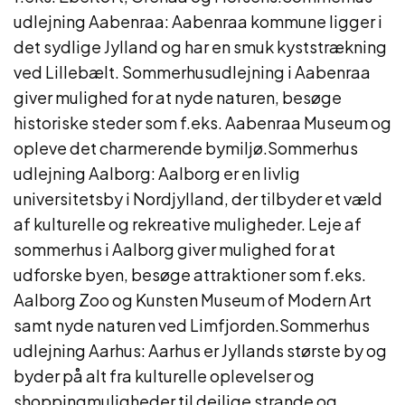
udlejning Aabenraa: Aabenraa kommune ligger i
det sydlige Jylland og har en smuk kyststrækning
ved Lillebælt. Sommerhusudlejning i Aabenraa
giver mulighed for at nyde naturen, besøge
historiske steder som f.eks. Aabenraa Museum og
opleve det charmerende bymiljø.Sommerhus
udlejning Aalborg: Aalborg er en livlig
universitetsby i Nordjylland, der tilbyder et væld
af kulturelle og rekreative muligheder. Leje af
sommerhus i Aalborg giver mulighed for at
udforske byen, besøge attraktioner som f.eks.
Aalborg Zoo og Kunsten Museum of Modern Art
samt nyde naturen ved Limfjorden.Sommerhus
udlejning Aarhus: Aarhus er Jyllands største by og
byder på alt fra kulturelle oplevelser og
shoppingmuligheder til dejlige strande og