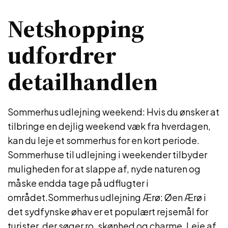
Netshopping
udfordrer
detailhandlen
Sommerhus udlejning weekend: Hvis du ønsker at
tilbringe en dejlig weekend væk fra hverdagen,
kan du leje et sommerhus for en kort periode.
Sommerhuse til udlejning i weekender tilbyder
muligheden for at slappe af, nyde naturen og
måske endda tage på udflugter i
området.Sommerhus udlejning Ærø: Øen Ærø i
det sydfynske øhav er et populært rejsemål for
turister, der søger ro, skønhed og charme. Leje af