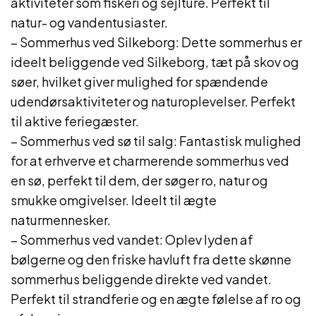
aktiviteter som fiskeri og sejlture. Perfekt til
natur- og vandentusiaster.
– Sommerhus ved Silkeborg: Dette sommerhus er
ideelt beliggende ved Silkeborg, tæt på skov og
søer, hvilket giver mulighed for spændende
udendørsaktiviteter og naturoplevelser. Perfekt
til aktive feriegæster.
– Sommerhus ved sø til salg: Fantastisk mulighed
for at erhverve et charmerende sommerhus ved
en sø, perfekt til dem, der søger ro, natur og
smukke omgivelser. Ideelt til ægte
naturmennesker.
– Sommerhus ved vandet: Oplev lyden af
bølgerne og den friske havluft fra dette skønne
sommerhus beliggende direkte ved vandet.
Perfekt til strandferie og en ægte følelse af ro og