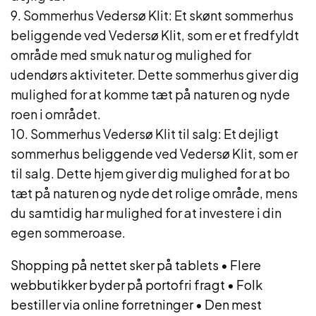
9. Sommerhus Vedersø Klit: Et skønt sommerhus
beliggende ved Vedersø Klit, som er et fredfyldt
område med smuk natur og mulighed for
udendørs aktiviteter. Dette sommerhus giver dig
mulighed for at komme tæt på naturen og nyde
roen i området.
10. Sommerhus Vedersø Klit til salg: Et dejligt
sommerhus beliggende ved Vedersø Klit, som er
til salg. Dette hjem giver dig mulighed for at bo
tæt på naturen og nyde det rolige område, mens
du samtidig har mulighed for at investere i din
egen sommeroase.
Shopping på nettet sker på tablets
•
Flere
webbutikker byder på portofri fragt
•
Folk
bestiller via online forretninger
•
Den mest