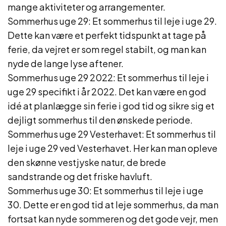
mange aktiviteter og arrangementer.
Sommerhus uge 29: Et sommerhus til leje i uge 29.
Dette kan være et perfekt tidspunkt at tage på
ferie, da vejret er som regel stabilt, og man kan
nyde de lange lyse aftener.
Sommerhus uge 29 2022: Et sommerhus til leje i
uge 29 specifikt i år 2022. Det kan være en god
idé at planlægge sin ferie i god tid og sikre sig et
dejligt sommerhus til den ønskede periode.
Sommerhus uge 29 Vesterhavet: Et sommerhus til
leje i uge 29 ved Vesterhavet. Her kan man opleve
den skønne vestjyske natur, de brede
sandstrande og det friske havluft.
Sommerhus uge 30: Et sommerhus til leje i uge
30. Dette er en god tid at leje sommerhus, da man
fortsat kan nyde sommeren og det gode vejr, men