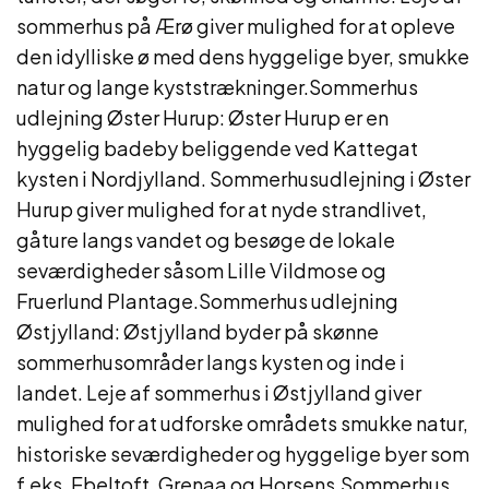
sommerhus på Ærø giver mulighed for at opleve
den idylliske ø med dens hyggelige byer, smukke
natur og lange kyststrækninger.Sommerhus
udlejning Øster Hurup: Øster Hurup er en
hyggelig badeby beliggende ved Kattegat
kysten i Nordjylland. Sommerhusudlejning i Øster
Hurup giver mulighed for at nyde strandlivet,
gåture langs vandet og besøge de lokale
seværdigheder såsom Lille Vildmose og
Fruerlund Plantage.Sommerhus udlejning
Østjylland: Østjylland byder på skønne
sommerhusområder langs kysten og inde i
landet. Leje af sommerhus i Østjylland giver
mulighed for at udforske områdets smukke natur,
historiske seværdigheder og hyggelige byer som
f.eks. Ebeltoft, Grenaa og Horsens.Sommerhus