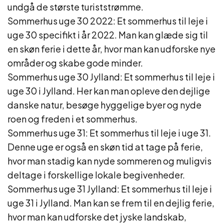
undgå de største turiststrømme.
Sommerhus uge 30 2022: Et sommerhus til leje i
uge 30 specifikt i år 2022. Man kan glæde sig til
en skøn ferie i dette år, hvor man kan udforske nye
områder og skabe gode minder.
Sommerhus uge 30 Jylland: Et sommerhus til leje i
uge 30 i Jylland. Her kan man opleve den dejlige
danske natur, besøge hyggelige byer og nyde
roen og freden i et sommerhus.
Sommerhus uge 31: Et sommerhus til leje i uge 31.
Denne uge er også en skøn tid at tage på ferie,
hvor man stadig kan nyde sommeren og muligvis
deltage i forskellige lokale begivenheder.
Sommerhus uge 31 Jylland: Et sommerhus til leje i
uge 31 i Jylland. Man kan se frem til en dejlig ferie,
hvor man kan udforske det jyske landskab,