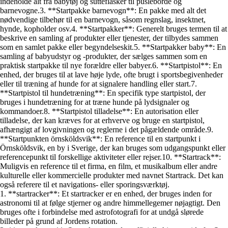
indeholde alt fra babytøj og sutteflasker til pusleborde og
barnevogne.3. **Startpakke barnevogn**: En pakke med alt det
nødvendige tilbehør til en barnevogn, såsom regnslag, insektnet,
hynde, kopholder osv.4. **Startpakker**: Generelt bruges termen til at
beskrive en samling af produkter eller tjenester, der tilbydes sammen
som en samlet pakke eller begyndelseskit.5. **Startpakker baby**: En
samling af babyudstyr og -produkter, der sælges sammen som en
praktisk startpakke til nye forældre eller babyer.6. **Startpistol**: En
enhed, der bruges til at lave høje lyde, ofte brugt i sportsbegivenheder
eller til træning af hunde for at signalere handling eller start.7.
**Startpistol til hundetræning**: En specifik type startpistol, der
bruges i hundetræning for at træne hunde på lydsignaler og
kommandoer.8. **Startpistol tilladelse**: En autorisation eller
tilladelse, der kan kræves for at erhverve og bruge en startpistol,
afhængigt af lovgivningen og reglerne i det pågældende område.9.
**Startpunkten örnsköldsvik**: En reference til en startpunkt i
Örnsköldsvik, en by i Sverige, der kan bruges som udgangspunkt eller
referencepunkt til forskellige aktiviteter eller rejser.10. **Startrack**:
Muligvis en reference til et firma, en film, et musikalbum eller andre
kulturelle eller kommercielle produkter med navnet Startrack. Det kan
også referere til et navigations- eller sporingsværktøj.
1. **startracker**: Et startracker er en enhed, der bruges inden for
astronomi til at følge stjerner og andre himmellegemer nøjagtigt. Den
bruges ofte i forbindelse med astrofotografi for at undgå slørede
billeder på grund af Jordens rotation.