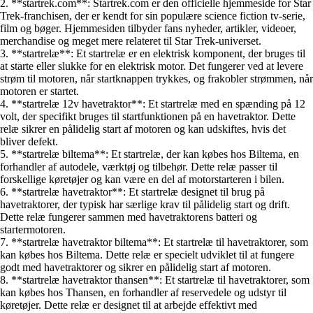
2. **startrek.com**: Startrek.com er den officielle hjemmeside for Star
Trek-franchisen, der er kendt for sin populære science fiction tv-serie,
film og bøger. Hjemmesiden tilbyder fans nyheder, artikler, videoer,
merchandise og meget mere relateret til Star Trek-universet.
3. **startrelæ**: Et startrelæ er en elektrisk komponent, der bruges til
at starte eller slukke for en elektrisk motor. Det fungerer ved at levere
strøm til motoren, når startknappen trykkes, og frakobler strømmen, når
motoren er startet.
4. **startrelæ 12v havetraktor**: Et startrelæ med en spænding på 12
volt, der specifikt bruges til startfunktionen på en havetraktor. Dette
relæ sikrer en pålidelig start af motoren og kan udskiftes, hvis det
bliver defekt.
5. **startrelæ biltema**: Et startrelæ, der kan købes hos Biltema, en
forhandler af autodele, værktøj og tilbehør. Dette relæ passer til
forskellige køretøjer og kan være en del af motorstarteren i bilen.
6. **startrelæ havetraktor**: Et startrelæ designet til brug på
havetraktorer, der typisk har særlige krav til pålidelig start og drift.
Dette relæ fungerer sammen med havetraktorens batteri og
startermotoren.
7. **startrelæ havetraktor biltema**: Et startrelæ til havetraktorer, som
kan købes hos Biltema. Dette relæ er specielt udviklet til at fungere
godt med havetraktorer og sikrer en pålidelig start af motoren.
8. **startrelæ havetraktor thansen**: Et startrelæ til havetraktorer, som
kan købes hos Thansen, en forhandler af reservedele og udstyr til
køretøjer. Dette relæ er designet til at arbejde effektivt med