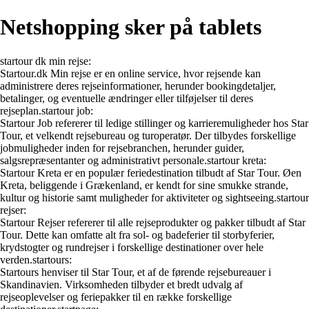
Netshopping sker på tablets
startour dk min rejse:
Startour.dk Min rejse er en online service, hvor rejsende kan
administrere deres rejseinformationer, herunder bookingdetaljer,
betalinger, og eventuelle ændringer eller tilføjelser til deres
rejseplan.startour job:
Startour Job refererer til ledige stillinger og karrieremuligheder hos Star
Tour, et velkendt rejsebureau og turoperatør. Der tilbydes forskellige
jobmuligheder inden for rejsebranchen, herunder guider,
salgsrepræsentanter og administrativt personale.startour kreta:
Startour Kreta er en populær feriedestination tilbudt af Star Tour. Øen
Kreta, beliggende i Grækenland, er kendt for sine smukke strande,
kultur og historie samt muligheder for aktiviteter og sightseeing.startour
rejser:
Startour Rejser refererer til alle rejseprodukter og pakker tilbudt af Star
Tour. Dette kan omfatte alt fra sol- og badeferier til storbyferier,
krydstogter og rundrejser i forskellige destinationer over hele
verden.startours:
Startours henviser til Star Tour, et af de førende rejsebureauer i
Skandinavien. Virksomheden tilbyder et bredt udvalg af
rejseoplevelser og feriepakker til en række forskellige