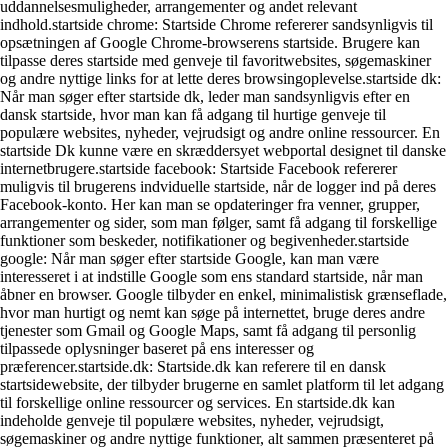
uddannelsesmuligheder, arrangementer og andet relevant
indhold.startside chrome: Startside Chrome refererer sandsynligvis til
opsætningen af Google Chrome-browserens startside. Brugere kan
tilpasse deres startside med genveje til favoritwebsites, søgemaskiner
og andre nyttige links for at lette deres browsingoplevelse.startside dk:
Når man søger efter startside dk, leder man sandsynligvis efter en
dansk startside, hvor man kan få adgang til hurtige genveje til
populære websites, nyheder, vejrudsigt og andre online ressourcer. En
startside Dk kunne være en skræddersyet webportal designet til danske
internetbrugere.startside facebook: Startside Facebook refererer
muligvis til brugerens indviduelle startside, når de logger ind på deres
Facebook-konto. Her kan man se opdateringer fra venner, grupper,
arrangementer og sider, som man følger, samt få adgang til forskellige
funktioner som beskeder, notifikationer og begivenheder.startside
google: Når man søger efter startside Google, kan man være
interesseret i at indstille Google som ens standard startside, når man
åbner en browser. Google tilbyder en enkel, minimalistisk grænseflade,
hvor man hurtigt og nemt kan søge på internettet, bruge deres andre
tjenester som Gmail og Google Maps, samt få adgang til personlig
tilpassede oplysninger baseret på ens interesser og
præferencer.startside.dk: Startside.dk kan referere til en dansk
startsidewebsite, der tilbyder brugerne en samlet platform til let adgang
til forskellige online ressourcer og services. En startside.dk kan
indeholde genveje til populære websites, nyheder, vejrudsigt,
søgemaskiner og andre nyttige funktioner, alt sammen præsenteret på