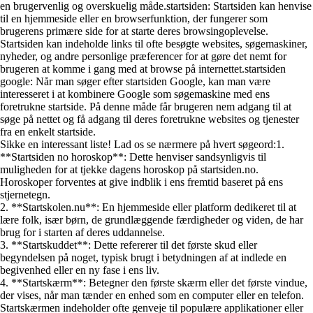
en brugervenlig og overskuelig måde.startsiden: Startsiden kan henvise
til en hjemmeside eller en browserfunktion, der fungerer som
brugerens primære side for at starte deres browsingoplevelse.
Startsiden kan indeholde links til ofte besøgte websites, søgemaskiner,
nyheder, og andre personlige præferencer for at gøre det nemt for
brugeren at komme i gang med at browse på internettet.startsiden
google: Når man søger efter startsiden Google, kan man være
interesseret i at kombinere Google som søgemaskine med ens
foretrukne startside. På denne måde får brugeren nem adgang til at
søge på nettet og få adgang til deres foretrukne websites og tjenester
fra en enkelt startside.
Sikke en interessant liste! Lad os se nærmere på hvert søgeord:1.
**Startsiden no horoskop**: Dette henviser sandsynligvis til
muligheden for at tjekke dagens horoskop på startsiden.no.
Horoskoper forventes at give indblik i ens fremtid baseret på ens
stjernetegn.
2. **Startskolen.nu**: En hjemmeside eller platform dedikeret til at
lære folk, især børn, de grundlæggende færdigheder og viden, de har
brug for i starten af deres uddannelse.
3. **Startskuddet**: Dette refererer til det første skud eller
begyndelsen på noget, typisk brugt i betydningen af at indlede en
begivenhed eller en ny fase i ens liv.
4. **Startskærm**: Betegner den første skærm eller det første vindue,
der vises, når man tænder en enhed som en computer eller en telefon.
Startskærmen indeholder ofte genveje til populære applikationer eller