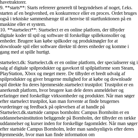
havetraktorer.
9. **starts**: Starts refererer generelt til begyndelsen af noget, f.eks.
starten af en begivenhed, en konkurrence eller en proces. Ordet bruges
også i tekniske sammenhænge til at henvise til startfunktionen på en
maskine eller et system.
10. **startselect**: Startselect er en online platform, der tilbyder
digitale koder til spil og software til forskellige spillekonsoller og
enheder. Brugere kan købe spilkoder og produktnøgler for at
downloade spil eller software direkte til deres enheder og komme i
gang med at spille hurtigt.
startselect.dk: Startselect.dk er en online platform, der specialiserer sig i
salg af digitale spilprodukter og gavekort til spilplatforme som Steam,
PlayStation, Xbox og meget mere. De tilbyder et bredt udvalg af
spilprodukter og giver brugerne mulighed for at købe og downloade
spil direkte fra deres hjemmeside.startselect trustpilot: Trustpilot er en
anerkendt platform, hvor brugere kan dele deres anmeldelser og
erfaringer med forskellige virksomheder og produkter. Når man søger
efter startselect trustpilot, kan man forvente at finde brugernes
vurderinger og feedback på oplevelsen af at handle på
Startselect.dk.startside campus bornholm: Campus Bornholm er en
uddannelsesinstitution beliggende på Bornholm, der tilbyder en række
uddannelser og kurser inden for forskellige fagområder. Når man søger
efter startside Campus Bornholm, leder man sandsynligvis efter deres
hjemmeside, hvor man kan finde information om