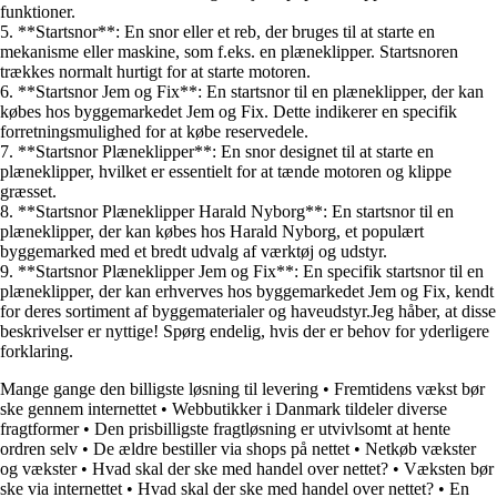
funktioner.
5. **Startsnor**: En snor eller et reb, der bruges til at starte en
mekanisme eller maskine, som f.eks. en plæneklipper. Startsnoren
trækkes normalt hurtigt for at starte motoren.
6. **Startsnor Jem og Fix**: En startsnor til en plæneklipper, der kan
købes hos byggemarkedet Jem og Fix. Dette indikerer en specifik
forretningsmulighed for at købe reservedele.
7. **Startsnor Plæneklipper**: En snor designet til at starte en
plæneklipper, hvilket er essentielt for at tænde motoren og klippe
græsset.
8. **Startsnor Plæneklipper Harald Nyborg**: En startsnor til en
plæneklipper, der kan købes hos Harald Nyborg, et populært
byggemarked med et bredt udvalg af værktøj og udstyr.
9. **Startsnor Plæneklipper Jem og Fix**: En specifik startsnor til en
plæneklipper, der kan erhverves hos byggemarkedet Jem og Fix, kendt
for deres sortiment af byggematerialer og haveudstyr.Jeg håber, at disse
beskrivelser er nyttige! Spørg endelig, hvis der er behov for yderligere
forklaring.
Mange gange den billigste løsning til levering
•
Fremtidens vækst bør
ske gennem internettet
•
Webbutikker i Danmark tildeler diverse
fragtformer
•
Den prisbilligste fragtløsning er utvivlsomt at hente
ordren selv
•
De ældre bestiller via shops på nettet
•
Netkøb vækster
og vækster
•
Hvad skal der ske med handel over nettet?
•
Væksten bør
ske via internettet
•
Hvad skal der ske med handel over nettet?
•
En