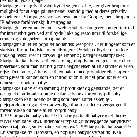
destinationer.startpage:
Startpage er en privatlivsbeskyttet søgemaskine, der giver brugerne
mulighed for at søge på internettet, samtidig med at deres privatliv
respekteres. Startpage viser søgeresultater fra Google, mens brugerens
IP-adresse forbliver skjult.startpagina:
Startpagina er en nederlandsk webportal, der fungerer som et startsted
for internetbrugere ved at tilbyde links og ressourcer til forskellige
emner og kategorier.startpagina.nl:
Startpagina.nl er en populær hollandsk webportal, der fungerer som et
startsted for hollandske internetbrugere. Portalen tilbyder en række
links og ressourcer til forskellige emner og kategorier.startpakke:
Startpakke kan henvise til en samling af nødvendige genstande eller
materialer, som man har brug for i begyndelsen af en aktivitet eller en
rejse. Det kan også henvise til en pakke med produkter eller prøver,
som gives til kunder som en introduktion til et nyt produkt eller en
tjeneste.startpakke baby:
Startpakke Baby er en samling af produkter og genstande, der er
designet til at imødekomme de første behov for en nyfødt baby.
Startpakken kan indeholde ting som bleer, sutteflasker, tøj,
plejeprodukter og andre nødvendige ting for at lette overgangen til
forældreskab og pleje af en nyfødt baby.
1. **Startpakke baby kiwi**: En startpakke til babyer med theme
farver som baby kiwi. Indeholder typisk grundlæggende babyudstyr
såsom tøj, bleer, sutteflasker, sutter, osv.2. **Startpakke babysam**:
En startpakke fra Babysam, en populær babyudstyrsbutik. Kan