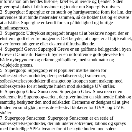
information om hendes historie, kræfter, allierede og fjender. Siden
giver også plads til diskussioner og teorier om Supergirls univers.
2. Superglue: Superglue er en stærk og hurtigtørrende form for lim, der
anvendes til at binde materialer sammen, så de holder fast og er svære
at adskille. Superglue er kendt for sin pålidelighed og hurtige
bindingsproces.
3. Supergodt: Udtrykket supergodt bruges til at beskrive noget, der er
ekstremt godt eller fremragende. Det betyder, at noget er af høj kvalitet,
over forventningerne eller ekstremt tilfredsstillende.
4. Supergolf Greve: Supergolf Greve er en golfbane beliggende i byen
Greve i Danmark. Banen tilbyder en udfordrende golfoplevelse for
både nybegyndere og erfarne golfspillere, med smuk natur og
velplejede greens.
5. Supergoop: Supergoop er et populært mærke inden for
solbeskyttelsesprodukter, der specialiserer sig i solcremer,
solbeskyttelsesprodukter til ansigtet og kroppen samt makeup med
solbeskyttelse for at beskytte huden mod skadelige UV-stråler.
6. Supergoop Glow Sunscreen: Supergoop Glow Sunscreen er en
solcreme fra Supergoop-serien, der giver huden en skinnende finish og
samtidig beskytter den mod solskader. Cremerne er designet til at give
huden en sund glød, mens de effektivt blokerer for UVA- og UVB-
stråler.
7. Supergoop Sunscreen: Supergoop Sunscreen er en serie af
solbeskyttelsesprodukter, der inkluderer solcremer, lotions og sprays
med forskellige SPF-niveauer for at beskytte huden mod solens