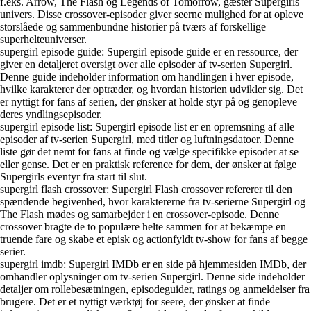
f.eks. Arrow, The Flash og Legends of Tomorrow, gæster Supergirls
univers. Disse crossover-episoder giver seerne mulighed for at opleve
storslåede og sammenbundne historier på tværs af forskellige
superhelteuniverser.
supergirl episode guide: Supergirl episode guide er en ressource, der
giver en detaljeret oversigt over alle episoder af tv-serien Supergirl.
Denne guide indeholder information om handlingen i hver episode,
hvilke karakterer der optræder, og hvordan historien udvikler sig. Det
er nyttigt for fans af serien, der ønsker at holde styr på og genopleve
deres yndlingsepisoder.
supergirl episode list: Supergirl episode list er en opremsning af alle
episoder af tv-serien Supergirl, med titler og luftningsdatoer. Denne
liste gør det nemt for fans at finde og vælge specifikke episoder at se
eller gense. Det er en praktisk reference for dem, der ønsker at følge
Supergirls eventyr fra start til slut.
supergirl flash crossover: Supergirl Flash crossover refererer til den
spændende begivenhed, hvor karaktererne fra tv-serierne Supergirl og
The Flash mødes og samarbejder i en crossover-episode. Denne
crossover bragte de to populære helte sammen for at bekæmpe en
truende fare og skabe et episk og actionfyldt tv-show for fans af begge
serier.
supergirl imdb: Supergirl IMDb er en side på hjemmesiden IMDb, der
omhandler oplysninger om tv-serien Supergirl. Denne side indeholder
detaljer om rollebesætningen, episodeguider, ratings og anmeldelser fra
brugere. Det er et nyttigt værktøj for seere, der ønsker at finde