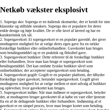
Netkøb vækster eksplosivt
1. Superga sko: Superga er en italiensk skomærke, der er kendt for sine
klassiske og stilfulde sneakers. Superga sko er populære for deres
enkle design og høje kvalitet. De er ofte lavet af lærred og har en
karakteristisk tyk sål.
2. Supergavekort: Et supergavekort er en populær gaveidé, der giver
modtageren mulighed for at vælge deres egen gave fra en række
forskellige butikker eller onlineforhandlere. Gavekortet kan bruges
som betalingsmiddel og er en praktisk og fleksibel gave.
3. Supergavekort butikker: Dette refererer til de forskellige butikker
eller forhandlere, hvor man kan bruge et supergavekort som
betalingsmiddel. Det kan omfatte fysiske butikker såvel som
onlinebutikker, der accepterer supergavekort som betaling.
4. Supergavekort gogift: Gogift er en populær platform, der tilbyder
forskellige typer gavekort, herunder supergavekort. Gogift giver
modtageren mulighed for at vælge mellem et stort udvalg af butikker
og oplevelser, hvor gavekortet kan bruges.
5. Supergavekort indløs: Når man indløser et supergavekort, betyder
det, at modtageren bruger gavekortet til at købe en vare eller tjeneste
fra en af de deltagende butikker eller forhandlere. Indløsning af et
gavekort er en simpel proces, hvor man bruger kortet som betaling.