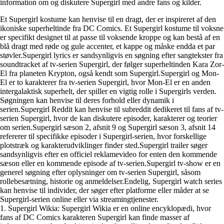
information om og diskutere Supergirl med andre fans og kilder.
Et Supergirl kostume kan henvise til en dragt, der er inspireret af den
ikoniske superheltinde fra DC Comics. Et Supergirl kostume til voksne
er specifikt designet til at passe til voksende kroppe og kan bestå af en
blå dragt med røde og gule accenter, et kappe og måske endda et par
støvler.Supergirl lyrics er sandsynligvis en søgning efter sangtekster fra
soundtracket af tv-serien Supergirl, der følger superheltinden Kara Zor-
El fra planeten Krypton, også kendt som Supergirl.Supergirl og Mon-
El er to karakterer fra tv-serien Supergirl, hvor Mon-El er en anden
intergalaktisk superhelt, der spiller en vigtig rolle i Supergirls verden.
Søgningen kan henvise til deres forhold eller dynamik i
serien.Supergirl Reddit kan henvise til subreddit dedikeret til fans af tv-
serien Supergirl, hvor de kan diskutere episoder, karakterer og teorier
om serien.Supergirl sæson 2, afsnit 9 og Supergirl sæson 3, afsnit 14
refererer til specifikke episoder i Supergirl-serien, hvor forskellige
plotstræk og karakterudviklinger finder sted.Supergirl trailer søger
sandsynligvis efter en officiel reklamevideo for enten den kommende
sæson eller en kommende episode af tv-serien.Supergirl tv-show er en
generel søgning efter oplysninger om tv-serien Supergirl, såsom
rollebesætning, historie og anmeldelser.Endelig, Supergirl watch series
kan henvise til individer, der søger efter platforme eller måder at se
Supergirl-serien online eller via streamingtjenester.
1. Supergirl Wikia: Supergirl Wikia er en online encyklopædi, hvor
fans af DC Comics karakteren Supergirl kan finde masser af