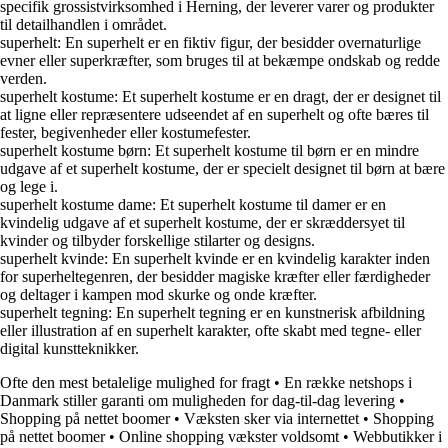
specifik grossistvirksomhed i Herning, der leverer varer og produkter
til detailhandlen i området.
superhelt: En superhelt er en fiktiv figur, der besidder overnaturlige
evner eller superkræfter, som bruges til at bekæmpe ondskab og redde
verden.
superhelt kostume: Et superhelt kostume er en dragt, der er designet til
at ligne eller repræsentere udseendet af en superhelt og ofte bæres til
fester, begivenheder eller kostumefester.
superhelt kostume børn: Et superhelt kostume til børn er en mindre
udgave af et superhelt kostume, der er specielt designet til børn at bære
og lege i.
superhelt kostume dame: Et superhelt kostume til damer er en
kvindelig udgave af et superhelt kostume, der er skræddersyet til
kvinder og tilbyder forskellige stilarter og designs.
superhelt kvinde: En superhelt kvinde er en kvindelig karakter inden
for superheltegenren, der besidder magiske kræfter eller færdigheder
og deltager i kampen mod skurke og onde kræfter.
superhelt tegning: En superhelt tegning er en kunstnerisk afbildning
eller illustration af en superhelt karakter, ofte skabt med tegne- eller
digital kunstteknikker.
Ofte den mest betalelige mulighed for fragt
•
En række netshops i
Danmark stiller garanti om muligheden for dag-til-dag levering
•
Shopping på nettet boomer
•
Væksten sker via internettet
•
Shopping
på nettet boomer
•
Online shopping vækster voldsomt
•
Webbutikker i