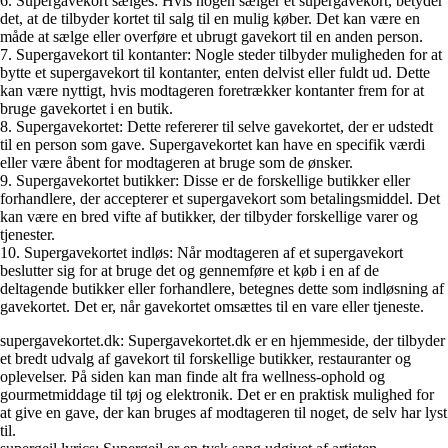
6. Supergavekort sælges: Hvis nogen sælger et supergavekort, betyder
det, at de tilbyder kortet til salg til en mulig køber. Det kan være en
måde at sælge eller overføre et ubrugt gavekort til en anden person.
7. Supergavekort til kontanter: Nogle steder tilbyder muligheden for at
bytte et supergavekort til kontanter, enten delvist eller fuldt ud. Dette
kan være nyttigt, hvis modtageren foretrækker kontanter frem for at
bruge gavekortet i en butik.
8. Supergavekortet: Dette refererer til selve gavekortet, der er udstedt
til en person som gave. Supergavekortet kan have en specifik værdi
eller være åbent for modtageren at bruge som de ønsker.
9. Supergavekortet butikker: Disse er de forskellige butikker eller
forhandlere, der accepterer et supergavekort som betalingsmiddel. Det
kan være en bred vifte af butikker, der tilbyder forskellige varer og
tjenester.
10. Supergavekortet indløs: Når modtageren af et supergavekort
beslutter sig for at bruge det og gennemføre et køb i en af de
deltagende butikker eller forhandlere, betegnes dette som indløsning af
gavekortet. Det er, når gavekortet omsættes til en vare eller tjeneste.
supergavekortet.dk: Supergavekortet.dk er en hjemmeside, der tilbyder
et bredt udvalg af gavekort til forskellige butikker, restauranter og
oplevelser. På siden kan man finde alt fra wellness-ophold og
gourmetmiddage til tøj og elektronik. Det er en praktisk mulighed for
at give en gave, der kan bruges af modtageren til noget, de selv har lyst
til.