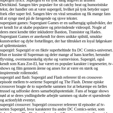
supergeil lyrics: Supergeil er en tysk sang udgivet af artisten
Deichkind. Sangen blev populær for sit catchy beat og humoristiske
tekst, der handler om at være supergeil, hvilket på tysk betyder super
fræk eller super fed. Sangen blev en viral sensation og fik mange fans
til at synge med på de fængende og sjove tekster.
supergiant games: Supergiant Games er en uafhængig spiludvikler, der
er kendt for at skabe populære og prisvindende videospil. Nogle af
deres mest kendte titler inkluderer Bastion, Transistor og Hades.
Supergiant Games er anerkendt for deres unikke spilstil, smukke
kunstværker og dybe fortællinger, der har tiltrukket en loyal følgeskare
af spilentusiaster.
supergirl: Supergirl er en fiktiv superheltinde fra DC Comics-universet.
Hun er kusine til Superman og deler mange af hans kræfter, herunder
flyvning, overmenneskelig styrke og varmevision. Supergirl, også
kendt som Kara Zor-El, har været en populær karakter i tegneserier, tv-
shows og film gennem årene og anses for at være en stærk og
inspirerende rollemodel.
supergirl and flash: Supergirl and Flash refererer til en crossover-
episode mellem tv-serierne Supergirl og The Flash. Denne episke
crossover bragte de to superhelte sammen for at bekæmpe en fælles
trussel og udforske deres samarbejdspotentiale. Fans af begge shows
nød at se deres yndlingshelte arbejde sammen og skabe et spændende
og actionfyldt eventyr.
supergirl crossover: Supergirl crossover refererer til episoder af tv-
serien Supergirl, hvor karakterer fra andre DC Comics-serier, som