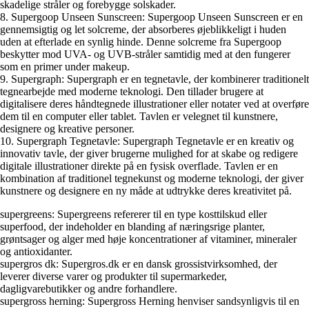
skadelige stråler og forebygge solskader.
8. Supergoop Unseen Sunscreen: Supergoop Unseen Sunscreen er en
gennemsigtig og let solcreme, der absorberes øjeblikkeligt i huden
uden at efterlade en synlig hinde. Denne solcreme fra Supergoop
beskytter mod UVA- og UVB-stråler samtidig med at den fungerer
som en primer under makeup.
9. Supergraph: Supergraph er en tegnetavle, der kombinerer traditionelt
tegnearbejde med moderne teknologi. Den tillader brugere at
digitalisere deres håndtegnede illustrationer eller notater ved at overføre
dem til en computer eller tablet. Tavlen er velegnet til kunstnere,
designere og kreative personer.
10. Supergraph Tegnetavle: Supergraph Tegnetavle er en kreativ og
innovativ tavle, der giver brugerne mulighed for at skabe og redigere
digitale illustrationer direkte på en fysisk overflade. Tavlen er en
kombination af traditionel tegnekunst og moderne teknologi, der giver
kunstnere og designere en ny måde at udtrykke deres kreativitet på.
supergreens: Supergreens refererer til en type kosttilskud eller
superfood, der indeholder en blanding af næringsrige planter,
grøntsager og alger med høje koncentrationer af vitaminer, mineraler
og antioxidanter.
supergros dk: Supergros.dk er en dansk grossistvirksomhed, der
leverer diverse varer og produkter til supermarkeder,
dagligvarebutikker og andre forhandlere.
supergross herning: Supergross Herning henviser sandsynligvis til en