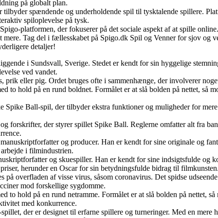
dning på globalt plan.
r tilbyder spændende og underholdende spil til tysktalende spillere. P
eraktiv spiloplevelse på tysk.
go-platformen, der fokuserer på det sociale aspekt af at spille online. 
 mere. Tag del i fællesskabet på Spigo.dk Spil og Venner for sjov og ve
derligere detaljer!
iggende i Sundsvall, Sverige. Stedet er kendt for sin hyggelige stemnin
levelse ved vandet.
, prik eller pig. Ordet bruges ofte i sammenhænge, der involverer noget s
med to hold på en rund boldnet. Formålet er at slå bolden på nettet, så 
iske Spike Ball-spil, der tilbyder ekstra funktioner og muligheder for 
og forskrifter, der styrer spillet Spike Ball. Reglerne omfatter alt fra ba
urrence.
 manuskriptforfatter og producer. Han er kendt for sine originale og f
arbejde i filmindustrien.
skriptforfatter og skuespiller. Han er kendt for sine indsigtsfulde og 
ser, herunder en Oscar for sin betydningsfulde bidrag til filmkunsten
indes på overfladen af visse virus, såsom coronavirus. Det spidse udseend
 vacciner mod forskellige sygdomme.
s med to hold på en rund netramme. Formålet er at slå bolden på nettet, 
aktivitet med konkurrence.
-spillet, der er designet til erfarne spillere og turneringer. Med en mer