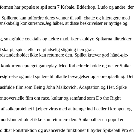
latformen har populære spil som 7 Kabale, Edderkop, Ludo og andre, der
Spillerne kan udfordre deres venner til spil, chatte og interagere med
nskabelig konkurrence.Jeg håber, at disse beskrivelser er nyttige og
g, smagfulde cocktails og lækre mad, især skaldyr. Spikarna tiltrækker
karpt, spidst eller en pludselig stigning i en graf.
modstanderholdet ikke kan returnere den. Spillet kræver god hånd-øje-
mere konkurrencepræget gameplay. Med forbedrede bolde og net er Spike
nestørrelse og antal spillere til tilladte bevægelser og scoreoptælling. Det
antasifulde film som Being John Malkovich, Adaptation og Her. Spike
kontroversielle film om race, kultur og samfund som Do the Right
.
e af spikeproteinet hjælper virus med at trænge ind i celler i kroppen og
så modstanderholdet ikke kan returnere den. Spikeball er en populær
e holdbar konstruktion og avancerede funktioner tilbyder Spikeball Pro en