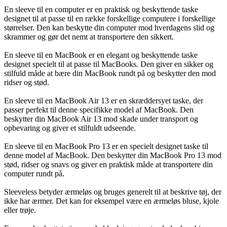
En sleeve til en computer er en praktisk og beskyttende taske
designet til at passe til en række forskellige computere i forskellige
størrelser. Den kan beskytte din computer mod hverdagens slid og
skrammer og gør det nemt at transportere den sikkert.
En sleeve til en MacBook er en elegant og beskyttende taske
designet specielt til at passe til MacBooks. Den giver en sikker og
stilfuld måde at bære din MacBook rundt på og beskytter den mod
ridser og stød.
En sleeve til en MacBook Air 13 er en skræddersyet taske, der
passer perfekt til denne specifikke model af MacBook. Den
beskytter din MacBook Air 13 mod skade under transport og
opbevaring og giver et stilfuldt udseende.
En sleeve til en MacBook Pro 13 er en specielt designet taske til
denne model af MacBook. Den beskytter din MacBook Pro 13 mod
stød, ridser og snavs og giver en praktisk måde at transportere din
computer rundt på.
Sleeveless betyder ærmeløs og bruges generelt til at beskrive tøj, der
ikke har ærmer. Det kan for eksempel være en ærmeløs bluse, kjole
eller trøje.