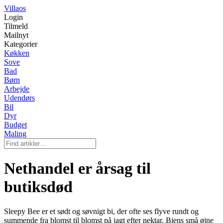
Villaos
Login
Tilmeld
Mailnyt
Kategorier
Køkken
Sove
Bad
Børn
Arbejde
Udendørs
Bil
Dyr
Budget
Maling
Nethandel er årsag til
butiksdød
Sleepy Bee er et sødt og søvnigt bi, der ofte ses flyve rundt og
summende fra blomst til blomst på jagt efter nektar. Biens små øjne