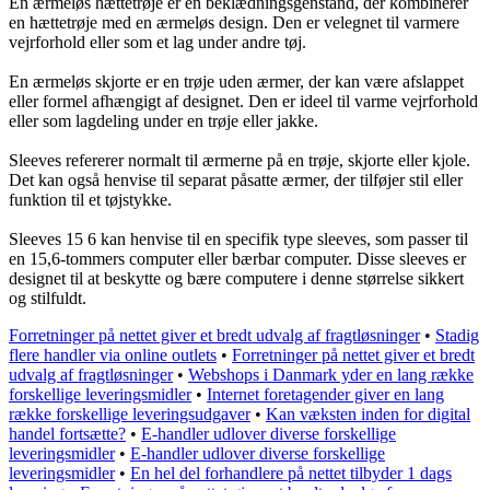
En ærmeløs hættetrøje er en beklædningsgenstand, der kombinerer
en hættetrøje med en ærmeløs design. Den er velegnet til varmere
vejrforhold eller som et lag under andre tøj.
En ærmeløs skjorte er en trøje uden ærmer, der kan være afslappet
eller formel afhængigt af designet. Den er ideel til varme vejrforhold
eller som lagdeling under en trøje eller jakke.
Sleeves refererer normalt til ærmerne på en trøje, skjorte eller kjole.
Det kan også henvise til separat påsatte ærmer, der tilføjer stil eller
funktion til et tøjstykke.
Sleeves 15 6 kan henvise til en specifik type sleeves, som passer til
en 15,6-tommers computer eller bærbar computer. Disse sleeves er
designet til at beskytte og bære computere i denne størrelse sikkert
og stilfuldt.
Forretninger på nettet giver et bredt udvalg af fragtløsninger
•
Stadig
flere handler via online outlets
•
Forretninger på nettet giver et bredt
udvalg af fragtløsninger
•
Webshops i Danmark yder en lang række
forskellige leveringsmidler
•
Internet foretagender giver en lang
række forskellige leveringsudgaver
•
Kan væksten inden for digital
handel fortsætte?
•
E-handler udlover diverse forskellige
leveringsmidler
•
E-handler udlover diverse forskellige
leveringsmidler
•
En hel del forhandlere på nettet tilbyder 1 dags