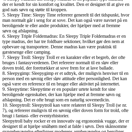
der er kendt for sin komfort og kvalitet. Den er designet til at give en
god nats søvn og støtte til kroppen.
5. Sleepy Time: Sleepy Time refererer generelt til det tidspunkt, hvor
man normalt går i seng for at sove. Det kan også være navnet på en
beroligende te eller andre produkter, der hjælper med at fremme
søvn og afslapning.
6. Sleepy Triple Foldemadras: En Sleepy Triple Foldemadras er en
type madras, der har tre foldbare sektioner, hvilket gør den nem at
opbevare og transportere. Denne madras kan være praktisk til
gæstesenge eller camping.
7. Sleepy Troll: Sleepy Troll er en karakter eller et begreb, der ofte
bruges i fantasyverdenen. Det refererer normalt til en sløv eller
doven trold, der foretrækker at sove frem for at lave ballade.
8. Sleepygimp: Sleepygimp er et udtryk, der muligvis henviser til en
person med en søvnig eller sløv attitude eller personlighed. Det kan
også være en reference til en bruger eller aktivitet på internettet.
9. Sleepytime: Sleepytime er en populær urtete kendt for sine
beroligende egenskaber, der kan hjælpe med at fremme søvn og
afslapning. Det er ofte brugt som en naturlig sovemedicin.
10. Sleepytroll: Sleepytroll kan være relateret til Sleepy Troll (se nr.
7), og refererer muligvis til en søvnig eller doven form for trold, ofte
brugt i fantasi- eller eventyrhistorier.
Sleepytroll baby rocker er en innovativ og ergonomisk vugge, der er
designet til at hjælpe småbørn med at falde i søvn. Den skånsomme
gyngebevægelse efterligner moderens armbevægelse og beroliger