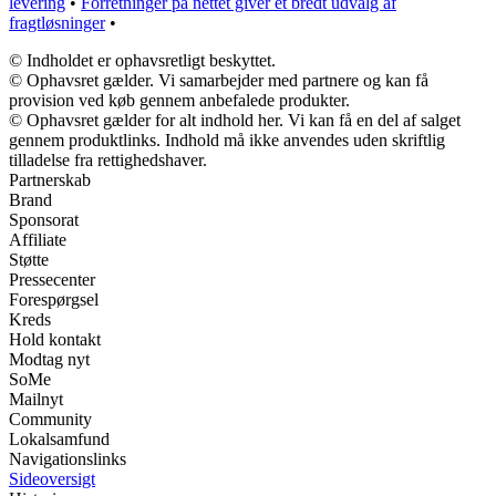
levering
•
Forretninger på nettet giver et bredt udvalg af
fragtløsninger
•
© Indholdet er ophavsretligt beskyttet.
© Ophavsret gælder. Vi samarbejder med partnere og kan få
provision ved køb gennem anbefalede produkter.
© Ophavsret gælder for alt indhold her. Vi kan få en del af salget
gennem produktlinks. Indhold må ikke anvendes uden skriftlig
tilladelse fra rettighedshaver.
Partnerskab
Brand
Sponsorat
Affiliate
Støtte
Pressecenter
Forespørgsel
Kreds
Hold kontakt
Modtag nyt
SoMe
Mailnyt
Community
Lokalsamfund
Navigationslinks
Sideoversigt