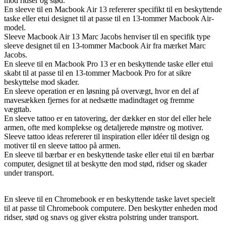
mod ridser og stød.
En sleeve til en Macbook Air 13 refererer specifikt til en beskyttende
taske eller etui designet til at passe til en 13-tommer Macbook Air-
model.
Sleeve Macbook Air 13 Marc Jacobs henviser til en specifik type
sleeve designet til en 13-tommer Macbook Air fra mærket Marc
Jacobs.
En sleeve til en Macbook Pro 13 er en beskyttende taske eller etui
skabt til at passe til en 13-tommer Macbook Pro for at sikre
beskyttelse mod skader.
En sleeve operation er en løsning på overvægt, hvor en del af
mavesækken fjernes for at nedsætte madindtaget og fremme
vægttab.
En sleeve tattoo er en tatovering, der dækker en stor del eller hele
armen, ofte med komplekse og detaljerede mønstre og motiver.
Sleeve tattoo ideas refererer til inspiration eller idéer til design og
motiver til en sleeve tattoo på armen.
En sleeve til bærbar er en beskyttende taske eller etui til en bærbar
computer, designet til at beskytte den mod stød, ridser og skader
under transport.
En sleeve til en Chromebook er en beskyttende taske lavet specielt
til at passe til Chromebook computere. Den beskytter enheden mod
ridser, stød og snavs og giver ekstra polstring under transport.