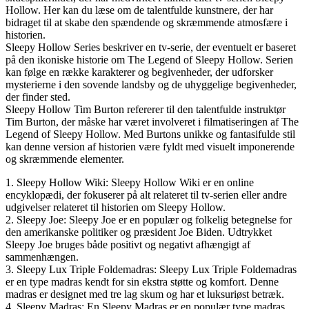
Hollow. Her kan du læse om de talentfulde kunstnere, der har
bidraget til at skabe den spændende og skræmmende atmosfære i
historien.
Sleepy Hollow Series beskriver en tv-serie, der eventuelt er baseret
på den ikoniske historie om The Legend of Sleepy Hollow. Serien
kan følge en række karakterer og begivenheder, der udforsker
mysterierne i den sovende landsby og de uhyggelige begivenheder,
der finder sted.
Sleepy Hollow Tim Burton refererer til den talentfulde instruktør
Tim Burton, der måske har været involveret i filmatiseringen af The
Legend of Sleepy Hollow. Med Burtons unikke og fantasifulde stil
kan denne version af historien være fyldt med visuelt imponerende
og skræmmende elementer.
1. Sleepy Hollow Wiki: Sleepy Hollow Wiki er en online
encyklopædi, der fokuserer på alt relateret til tv-serien eller andre
udgivelser relateret til historien om Sleepy Hollow.
2. Sleepy Joe: Sleepy Joe er en populær og folkelig betegnelse for
den amerikanske politiker og præsident Joe Biden. Udtrykket
Sleepy Joe bruges både positivt og negativt afhængigt af
sammenhængen.
3. Sleepy Lux Triple Foldemadras: Sleepy Lux Triple Foldemadras
er en type madras kendt for sin ekstra støtte og komfort. Denne
madras er designet med tre lag skum og har et luksuriøst betræk.
4. Sleepy Madras: En Sleepy Madras er en populær type madras,