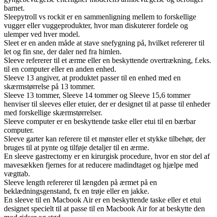
barnet.
Sleepytroll vs rockit er en sammenligning mellem to forskellige
vugger eller vuggeprodukter, hvor man diskuterer fordele og
ulemper ved hver model.
Sleet er en anden måde at stave snefygning på, hvilket refererer til
let og fin sne, der daler ned fra himlen.
Sleeve refererer til et ærme eller en beskyttende overtrækning, f.eks.
til en computer eller en anden enhed.
Sleeve 13 angiver, at produktet passer til en enhed med en
skærmstørrelse på 13 tommer.
Sleeve 13 tommer, Sleeve 14 tommer og Sleeve 15,6 tommer
henviser til sleeves eller etuier, der er designet til at passe til enheder
med forskellige skærmstørrelser.
Sleeve computer er en beskyttende taske eller etui til en bærbar
computer.
Sleeve garter kan referere til et mønster eller et stykke tilbehør, der
bruges til at pynte og tilføje detaljer til en ærme.
En sleeve gastrectomy er en kirurgisk procedure, hvor en stor del af
mavesækken fjernes for at reducere madindtaget og hjælpe med
vægttab.
Sleeve length refererer til længden på ærmet på en
beklædningsgenstand, fx en trøje eller en jakke.
En sleeve til en Macbook Air er en beskyttende taske eller et etui
designet specielt til at passe til en Macbook Air for at beskytte den