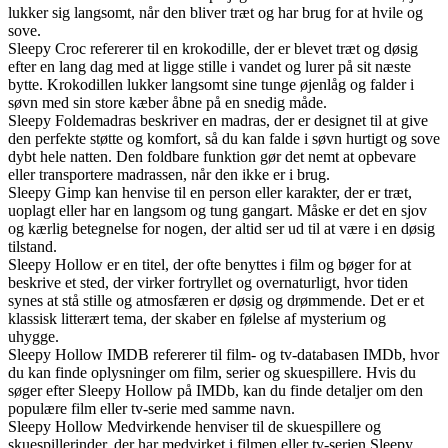
lukker sig langsomt, når den bliver træt og har brug for at hvile og
sove.
Sleepy Croc refererer til en krokodille, der er blevet træt og døsig
efter en lang dag med at ligge stille i vandet og lurer på sit næste
bytte. Krokodillen lukker langsomt sine tunge øjenlåg og falder i
søvn med sin store kæber åbne på en snedig måde.
Sleepy Foldemadras beskriver en madras, der er designet til at give
den perfekte støtte og komfort, så du kan falde i søvn hurtigt og sove
dybt hele natten. Den foldbare funktion gør det nemt at opbevare
eller transportere madrassen, når den ikke er i brug.
Sleepy Gimp kan henvise til en person eller karakter, der er træt,
uoplagt eller har en langsom og tung gangart. Måske er det en sjov
og kærlig betegnelse for nogen, der altid ser ud til at være i en døsig
tilstand.
Sleepy Hollow er en titel, der ofte benyttes i film og bøger for at
beskrive et sted, der virker fortryllet og overnaturligt, hvor tiden
synes at stå stille og atmosfæren er døsig og drømmende. Det er et
klassisk litterært tema, der skaber en følelse af mysterium og
uhygge.
Sleepy Hollow IMDB refererer til film- og tv-databasen IMDb, hvor
du kan finde oplysninger om film, serier og skuespillere. Hvis du
søger efter Sleepy Hollow på IMDb, kan du finde detaljer om den
populære film eller tv-serie med samme navn.
Sleepy Hollow Medvirkende henviser til de skuespillere og
skuespillerinder, der har medvirket i filmen eller tv-serien Sleepy