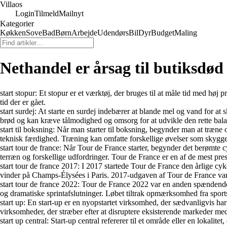
Villaos
Login
Tilmeld
Mailnyt
Kategorier
Køkken
Sove
Bad
Børn
Arbejde
Udendørs
Bil
Dyr
Budget
Maling
Nethandel er årsag til butiksdød
start stopur: Et stopur er et værktøj, der bruges til at måle tid med høj
tid der er gået.
start surdej: At starte en surdej indebærer at blande mel og vand for at
brød og kan kræve tålmodighed og omsorg for at udvikle den rette bala
start til boksning: Når man starter til boksning, begynder man at træ
teknisk færdighed. Træning kan omfatte forskellige øvelser som skygg
start tour de france: Når Tour de France starter, begynder det berømte c
terræn og forskellige udfordringer. Tour de France er en af de mest pres
start tour de france 2017: I 2017 startede Tour de France den årlige c
vinder på Champs-Élysées i Paris. 2017-udgaven af Tour de France var
start tour de france 2022: Tour de France 2022 var en anden spændend
og dramatiske sprintafslutninger. Løbet tiltrak opmærksomhed fra sport
start up: En start-up er en nyopstartet virksomhed, der sædvanligvis har 
virksomheder, der stræber efter at disruptere eksisterende markeder me
start up central: Start-up central refererer til et område eller en lokal