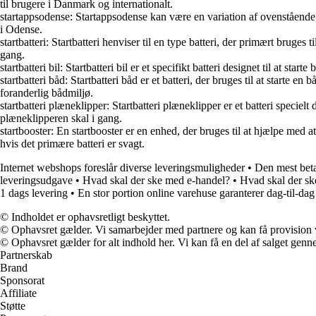
til brugere i Danmark og internationalt.
startappsodense: Startappsodense kan være en variation af ovenstående 
i Odense.
startbatteri: Startbatteri henviser til en type batteri, der primært bruges 
gang.
startbatteri bil: Startbatteri bil er et specifikt batteri designet til at s
startbatteri båd: Startbatteri båd er et batteri, der bruges til at starte e
foranderlig bådmiljø.
startbatteri plæneklipper: Startbatteri plæneklipper er et batteri specielt
plæneklipperen skal i gang.
startbooster: En startbooster er en enhed, der bruges til at hjælpe med at
hvis det primære batteri er svagt.
Internet webshops foreslår diverse leveringsmuligheder
•
Den mest beta
leveringsudgave
•
Hvad skal der ske med e-handel?
•
Hvad skal der sk
1 dags levering
•
En stor portion online varehuse garanterer dag-til-dag
© Indholdet er ophavsretligt beskyttet.
© Ophavsret gælder. Vi samarbejder med partnere og kan få provision
© Ophavsret gælder for alt indhold her. Vi kan få en del af salget genne
Partnerskab
Brand
Sponsorat
Affiliate
Støtte