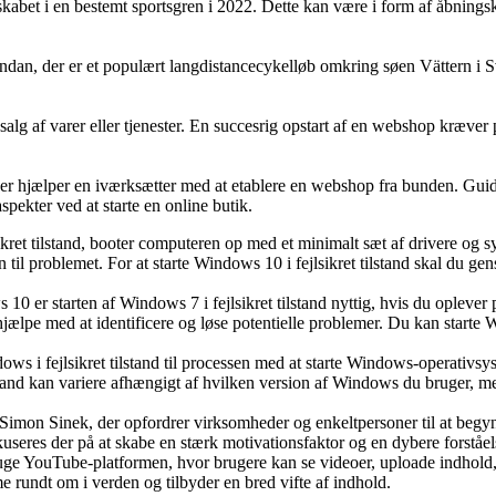
kabet i en bestemt sportsgren i 2022. Dette kan være i form af åbningsk
undan, der er et populært langdistancecykelløb omkring søen Vättern i 
l salg af varer eller tjenester. En succesrig opstart af en webshop kræv
 der hjælper en iværksætter med at etablere en webshop fra bunden. Guid
ekter ved at starte en online butik.
sikret tilstand, booter computeren op med et minimalt sæt af drivere og 
 til problemet. For at starte Windows 10 i fejlsikret tilstand skal du gen
er starten af Windows 7 i fejlsikret tilstand nyttig, hvis du oplever pr
jælpe med at identificere og løse potentielle problemer. Du kan starte W
ndows i fejlsikret tilstand til processen med at starte Windows-operativ
ilstand kan variere afhængigt af hvilken version af Windows du bruger, 
en Simon Sinek, der opfordrer virksomheder og enkeltpersoner til at beg
seres der på at skabe en stærk motivationsfaktor og en dybere forståel
ruge YouTube-platformen, hvor brugere kan se videoer, uploade indhold,
 rundt om i verden og tilbyder en bred vifte af indhold.