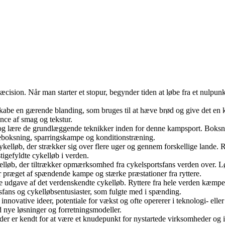
 præcision. Når man starter et stopur, begynder tiden at løbe fra et nulp
 skabe en gærende blanding, som bruges til at hæve brød og give det en k
nce af smag og tekstur.
ne og lære de grundlæggende teknikker inden for denne kampsport. Boksn
eboksning, sparringskampe og konditionstræning.
ykelløb, der strækker sig over flere uger og gennem forskellige lande. Ry
tigefyldte cykelløb i verden.
ykelløb, der tiltrækker opmærksomhed fra cykelsportsfans verden over. 
 præget af spændende kampe og stærke præstationer fra ryttere.
e udgave af det verdenskendte cykelløb. Ryttere fra hele verden kæmpe
sfans og cykelløbsentusiaster, som fulgte med i spænding.
innovative ideer, potentiale for vækst og ofte opererer i teknologi- elle
d nye løsninger og forretningsmodeller.
itet, der er kendt for at være et knudepunkt for nystartede virksomheder o