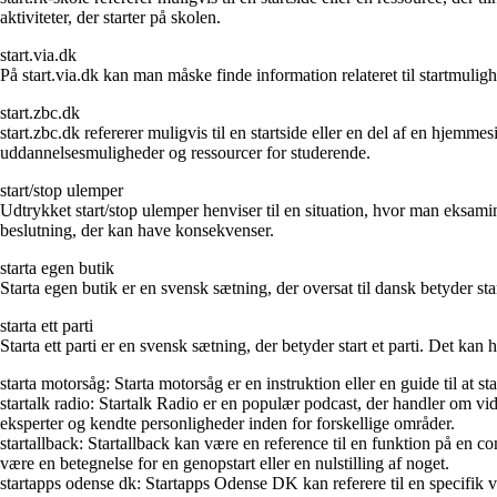
aktiviteter, der starter på skolen.
start.via.dk
På start.via.dk kan man måske finde information relateret til startmul
start.zbc.dk
start.zbc.dk refererer muligvis til en startside eller en del af en hj
uddannelsesmuligheder og ressourcer for studerende.
start/stop ulemper
Udtrykket start/stop ulemper henviser til en situation, hvor man eksamin
beslutning, der kan have konsekvenser.
starta egen butik
Starta egen butik er en svensk sætning, der oversat til dansk betyder sta
starta ett parti
Starta ett parti er en svensk sætning, der betyder start et parti. Det kan 
starta motorsåg: Starta motorsåg er en instruktion eller en guide til at s
startalk radio: Startalk Radio er en populær podcast, der handler om 
eksperter og kendte personligheder inden for forskellige områder.
startallback: Startallback kan være en reference til en funktion på en co
være en betegnelse for en genopstart eller en nulstilling af noget.
startapps odense dk: Startapps Odense DK kan referere til en specifik 