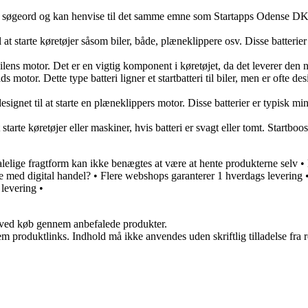
søgeord og kan henvise til det samme emne som Startapps Odense DK. Det
til at starte køretøjer såsom biler, både, plæneklippere osv. Disse batterier
tarte bilens motor. Det er en vigtig komponent i køretøjet, da det leverer d
n båds motor. Dette type batteri ligner et startbatteri til biler, men er oft
 designet til at starte en plæneklippers motor. Disse batterier er typisk m
 starte køretøjer eller maskiner, hvis batteri er svagt eller tomt. Startbo
lelige fragtform kan ikke benægtes at være at hente produkterne selv
•
e med digital handel?
•
Flere webshops garanterer 1 hverdags levering
 levering
•
 ved køb gennem anbefalede produkter.
m produktlinks. Indhold må ikke anvendes uden skriftlig tilladelse fra r