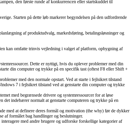
ampen, den første runde af konkurrencen eller startskuddet til
Sverige. Starten på dette løb markerer begyndelsen på den udfordrende
er planlægning af produktudvalg, markedsføring, betalingsløsninger og
en kan omfatte trinvis vejledning i valget af platform, opbygning af
systemressourcer. Dette er nyttigt, hvis du oplever problemer med din
starte din computer og trykke på en specifik tast (oftest F8 eller Shift +
oblemer med den normale opstart. Ved at starte i fejlsikret tilstand
indows 7 i fejlsikret tilstand ved at genstarte din computer og trykke
systemet med begrænsede drivere og systemressourcer for at løse
men det indebærer normalt at genstarte computeren og trykke på en
ynde med at definere deres formål og motivation (the why) før de dykker
se af formålet bag handlinger og beslutninger.
 interagere med andre brugere og udforske forskellige kategorier af