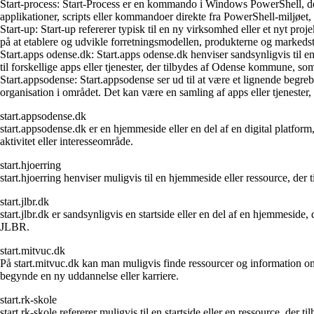
Start-process: Start-Process er en kommando i Windows PowerShell, der
applikationer, scripts eller kommandoer direkte fra PowerShell-miljøet, 
Start-up: Start-up refererer typisk til en ny virksomhed eller et nyt pro
på at etablere og udvikle forretningsmodellen, produkterne og markedsti
Start.apps odense.dk: Start.apps odense.dk henviser sandsynligvis til e
til forskellige apps eller tjenester, der tilbydes af Odense kommune, so
Start.appsodense: Start.appsodense ser ud til at være et lignende begreb 
organisation i området. Det kan være en samling af apps eller tjenester,
start.appsodense.dk
start.appsodense.dk er en hjemmeside eller en del af en digital platform
aktivitet eller interesseområde.
start.hjoerring
start.hjoerring henviser muligvis til en hjemmeside eller ressource, der
start.jlbr.dk
start.jlbr.dk er sandsynligvis en startside eller en del af en hjemmesid
JLBR.
start.mitvuc.dk
På start.mitvuc.dk kan man muligvis finde ressourcer og information o
begynde en ny uddannelse eller karriere.
start.rk-skole
start.rk-skole refererer muligvis til en startside eller en ressource, de