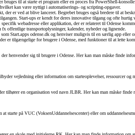
 bruges til at starte et program eller en proces fra PowerShell-konsol
hvilket kan være nyttigt i automatiserings- og scripting-opgaver.
jekt, der er ved at blive lanceret. Begrebet bruges også bredere til at b
lgangen. Start-ups er kendt for deres innovative tilgang og ofte hurtig 
n specifik webadresse eller applikation, der er relateret til Odense kom
m fx offentlige transportoplysninger, kalender, nyheder og lignende.
som Start.apps odense.dk og henviser muligvis til en særlig app eller onl
 der er tilgængelige for brugere i Odense, med funktioner til at lette k
, der henvender sig til brugere i Odense. Her kan man måske finde informa
 tilbyder vejledning eller information om starteoplevelser, ressourcer og
e, der tilhører en organisation ved navn JLBR. Her kan man måske finde re
m at starte på VUC (VoksenUddannelsescenter) eller om uddannelsesmuli
r tilhører en skole med initialerne RK. Her kan man finde information om a