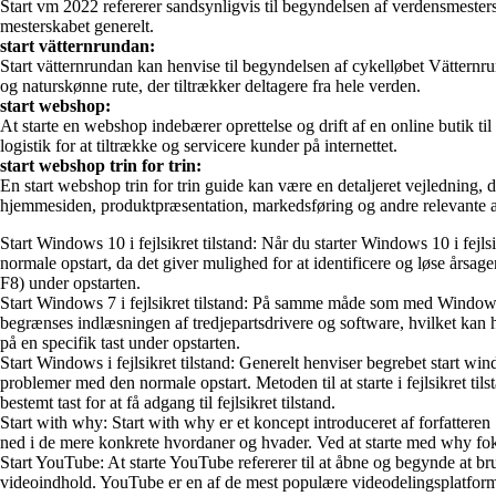
Start vm 2022 refererer sandsynligvis til begyndelsen af verdensmesters
mesterskabet generelt.
start vätternrundan:
Start vätternrundan kan henvise til begyndelsen af cykelløbet Vätternr
og naturskønne rute, der tiltrækker deltagere fra hele verden.
start webshop:
At starte en webshop indebærer oprettelse og drift af en online butik ti
logistik for at tiltrække og servicere kunder på internettet.
start webshop trin for trin:
En start webshop trin for trin guide kan være en detaljeret vejledning,
hjemmesiden, produktpræsentation, markedsføring og andre relevante asp
Start Windows 10 i fejlsikret tilstand: Når du starter Windows 10 i fejl
normale opstart, da det giver mulighed for at identificere og løse årsagen
F8) under opstarten.
Start Windows 7 i fejlsikret tilstand: På samme måde som med Windows 10 
begrænses indlæsningen af tredjepartsdrivere og software, hvilket kan h
på en specifik tast under opstarten.
Start Windows i fejlsikret tilstand: Generelt henviser begrebet start wi
problemer med den normale opstart. Metoden til at starte i fejlsikret t
bestemt tast for at få adgang til fejlsikret tilstand.
Start with why: Start with why er et koncept introduceret af forfatter
ned i de mere konkrete hvordaner og hvader. Ved at starte med why foku
Start YouTube: At starte YouTube refererer til at åbne og begynde at b
videoindhold. YouTube er en af de mest populære videodelingsplatforme