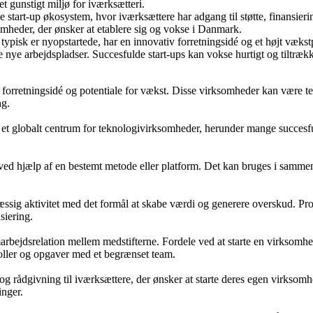
t gunstigt miljø for iværksætteri.
start-up økosystem, hvor iværksættere har adgang til støtte, finansierin
omheder, der ønsker at etablere sig og vokse i Danmark.
ypisk er nyopstartede, har en innovativ forretningsidé og et højt vækst
e nye arbejdspladser. Succesfulde start-ups kan vokse hurtigt og tiltr
tiv forretningsidé og potentiale for vækst. Disse virksomheder kan være 
ng.
 et globalt centrum for teknologivirksomheder, herunder mange succesfulde
ng ved hjælp af en bestemt metode eller platform. Det kan bruges i samm
æssig aktivitet med det formål at skabe værdi og generere overskud. Pro
siering.
arbejdsrelation mellem medstifterne. Fordele ved at starte en virksomh
roller og opgaver med et begrænset team.
 rådgivning til iværksættere, der ønsker at starte deres egen virksomhed
inger.