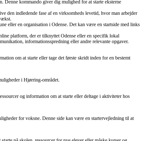
len. Denne kommando giver dig mulighed for at starte eksterne
eskrive den indledende fase af en virksomheds levetid, hvor man arbejder
vækst.
mune eller en organisation i Odense. Det kan være en startside med links
ine platform, der er tilknyttet Odense eller en specifik lokal
ommunikation, informationsspredning eller andre relevante opgaver.
tion om at starte eller tage det første skridt inden for en bestemt
 muligheder i Hjørring-området.
ssourcer og information om at starte eller deltage i aktiviteter hos
gheder for voksne. Denne side kan være en startervejledning til at
t starte på skolen, ressourcer for nye elever eller måske kurser og