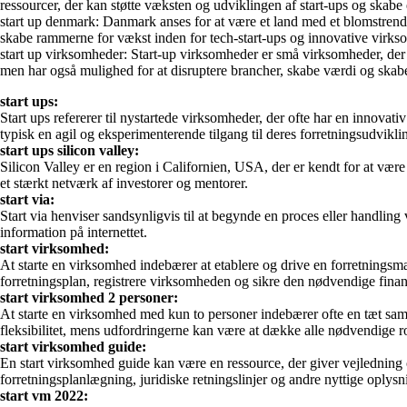
ressourcer, der kan støtte væksten og udviklingen af start-ups og skabe e
start up denmark: Danmark anses for at være et land med et blomstrende 
skabe rammerne for vækst inden for tech-start-ups og innovative virks
start up virksomheder: Start-up virksomheder er små virksomheder, der t
men har også mulighed for at disruptere brancher, skabe værdi og skab
start ups:
Start ups refererer til nystartede virksomheder, der ofte har en innova
typisk en agil og eksperimenterende tilgang til deres forretningsudvikli
start ups silicon valley:
Silicon Valley er en region i Californien, USA, der er kendt for at være
et stærkt netværk af investorer og mentorer.
start via:
Start via henviser sandsynligvis til at begynde en proces eller handli
information på internettet.
start virksomhed:
At starte en virksomhed indebærer at etablere og drive en forretningsm
forretningsplan, registrere virksomheden og sikre den nødvendige finan
start virksomhed 2 personer:
At starte en virksomhed med kun to personer indebærer ofte en tæt sam
fleksibilitet, mens udfordringerne kan være at dække alle nødvendige 
start virksomhed guide:
En start virksomhed guide kan være en ressource, der giver vejledning og
forretningsplanlægning, juridiske retningslinjer og andre nyttige oplysn
start vm 2022: