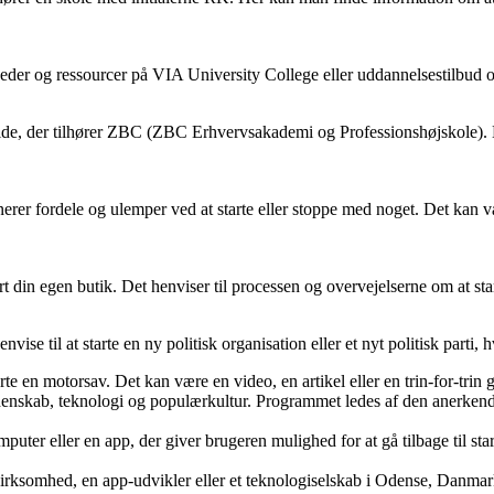
igheder og ressourcer på VIA University College eller uddannelsestilbud
emmeside, der tilhører ZBC (ZBC Erhvervsakademi og Professionshøjskole)
erer fordele og ulemper ved at starte eller stoppe med noget. Det kan væ
rt din egen butik. Det henviser til processen og overvejelserne om at star
henvise til at starte en ny politisk organisation eller et nyt politisk par
tarte en motorsav. Det kan være en video, en artikel eller en trin-for-tri
videnskab, teknologi og populærkultur. Programmet ledes af den anerken
mputer eller en app, der giver brugeren mulighed for at gå tilbage til st
virksomhed, en app-udvikler eller et teknologiselskab i Odense, Danmark