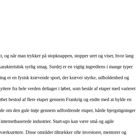
unkt, og når man trykker på stopknappen, stopper uret og viser, hvor lang
arakteristisk syrlig smag. Surdej er en vigtig ingrediens i mange typer
ing er en fysisk krævende sport, der kræver styrke, udholdenhed og
ttere fra hele verden deltager i løbet, som består af etaper med varieret
Løbet bestod af flere etaper gennem Frankrig og endte med at hylde en
de om den gule trøje gennem udfordrende etaper, hårde bjergstigninger
r internetbaserede industrier. Start-ups kan være små og agile
g iværksættere. Disse områder tiltrækker ofte investorer, mentorer og