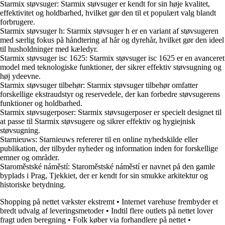
Starmix støvsuger: Starmix støvsuger er kendt for sin høje kvalitet,
effektivitet og holdbarhed, hvilket gør den til et populært valg blandt
forbrugere.
Starmix støvsuger h: Starmix støvsuger h er en variant af støvsugeren
med særlig fokus på håndtering af hår og dyrehår, hvilket gør den ideel
til husholdninger med kæledyr.
Starmix støvsuger isc 1625: Starmix støvsuger isc 1625 er en avanceret
model med teknologiske funktioner, der sikrer effektiv støvsugning og
høj ydeevne.
Starmix støvsuger tilbehør: Starmix støvsuger tilbehør omfatter
forskellige ekstraudstyr og reservedele, der kan forbedre støvsugerens
funktioner og holdbarhed.
Starmix støvsugerposer: Starmix støvsugerposer er specielt designet til
at passe til Starmix støvsugere og sikrer effektiv og hygiejnisk
støvsugning.
Starnieuws: Starnieuws refererer til en online nyhedskilde eller
publikation, der tilbyder nyheder og information inden for forskellige
emner og områder.
Staroměstské náměstí: Staroměstské náměstí er navnet på den gamle
byplads i Prag, Tjekkiet, der er kendt for sin smukke arkitektur og
historiske betydning.
Shopping på nettet vækster ekstremt
•
Internet varehuse frembyder et
bredt udvalg af leveringsmetoder
•
Indtil flere outlets på nettet lover
fragt uden beregning
•
Folk køber via forhandlere på nettet
•