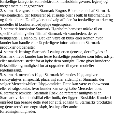
forskellige kategorier som elektronik, husholdningsvarer, legetøj og
meget mere til engrospriser.
2. starmark engros biler: Starmark Engros Biler er en del af Starmark
virksomheden, der fokuserer på at sælge biler i bulk til bilforhandlere
og forhandlere. De tilbyder et udvalg af biler fra forskellige mærker og
modeller til konkurrencedygtige engrospriser.
3. starmark hørsholm: Starmark Hørsholm henviser måske til en
specifik afdeling eller filial af Starmark virksomheden, der er
beliggende i Hørsholm. Det kan være en butik eller kontor, hvor
kunder kan handle eller få yderligere information om Starmark
produkter og tjenester.
4. starmark leasing: Starmark Leasing er en tjeneste, der tilbydes af
Starmark, hvor kunder kan lease forskellige produkter som biler, udstyr
eller maskiner i stedet for at købe dem outright. Dette giver kunderne
fleksibilitet og mulighed for at opgradere til nyere modeller
regelmæssigt.
5. starmark mercedes ishøj: Starmark Mercedes Ishøj angiver
sandsynligvis en specifik placering eller afdeling af Starmark, der
sælger Mercedes-biler i Ishøj-området. Dette kan være et showroom
eller et salgskontor, hvor kunder kan se og købe Mercedes-biler.
6. starmark roskilde: Starmark Roskilde refererer muligvis til en
Starmark virksomhedsfilial eller butik, der ligger i Roskilde. Kunder i
området kan besøge dette sted for at få adgang til Starmarks produkter
og tjenester såsom engroskøb, leasing eller andre
forretningsmuligheder.