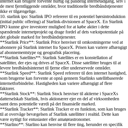
internet kan brugere forvente hurtig og pålidelig internetadgang, selv i
de mest fjerntliggende områder, hvor traditionelle bredbåndstjenester
ikke er tilgængelige.
10. starlink ipo: Starlink IPO refererer til en potentiel børsintroduktion
(initial public offering) af Starlink-divisionen af ​​SpaceX. En Starlink
IPO kunne give investorer mulighed for at købe aktier i dette
spændende internetprojekt og drage fordel af dets vækstpotentiale på
det globale marked for bredbåndstjenester.
**Starlink Price**: Starlink Price henviser til omkostningerne ved at
abonnere på Starlink internet fra SpaceX. Prisen kan variere afhængigt
af abonnementstype og geografisk placering.
**Starlink Satellites**: Starlink Satellites er en konstellation af
satellitter, der ejes og drives af SpaceX. Disse satellitter bruges til at
levere bredbåndsinternet til fjerne eller underservede områder.
**Starlink Speed**: Starlink Speed refererer til den internet hastighed,
som brugerne kan forvente at opnå gennem Starlinks satellitbaserede
internetforbindelse. Hastigheden kan variere afhængigt af flere
faktorer.
**Starlink Stock**: Starlink Stock henviser til aktierne i SpaceXs
datterselskab Starlink, hvis aktionærer ejer en del af virksomheden
samt dens potentielle værdi på det finansielle marked.
**Starlink Tracker**: Starlink Tracker er en funktion, som kan bruges
til at overvåge bevægelsen af Starlink satellitter i realtid. Dette kan
være nyttigt for entusiaster eller amatørastronomer.
**Starlino**: Starlino kan henvise til flere ting, herunder en specifik