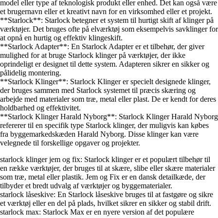
model eller type af teknologisk produkt eller enhed. Det kan også være
et brugernavn eller et kreativt navn for en virksomhed eller et projekt.
**Starlock**: Starlock betegner et system til hurtigt skift af klinger på
værktøjer. Det bruges ofte på elværktøj som eksempelvis savklinger for
at opnå en hurtig og effektiv klingeskift.
**Starlock Adapter**: En Starlock Adapter er et tilbehør, der giver
mulighed for at bruge Starlock klinger på værktøjer, der ikke
oprindeligt er designet til dette system. Adapteren sikrer en sikker og
pålidelig montering.
**Starlock Klinger**: Starlock Klinger er specielt designede klinger,
der bruges sammen med Starlock systemet til præcis skæring og
arbejde med materialer som træ, metal eller plast. De er kendt for deres
holdbarhed og effektivitet.
**Starlock Klinger Harald Nyborg**: Starlock Klinger Harald Nyborg
refererer til en specifik type Starlock klinger, der muligvis kan købes
fra byggemarkedskæden Harald Nyborg. Disse klinger kan være
velegnede til forskellige opgaver og projekter.
starlock klinger jem og fix: Starlock klinger er et populært tilbehør til
en række værktøjer, der bruges til at skære, slibe eller skære materialer
som træ, metal eller plastik. Jem og Fix er en dansk detailkæde, der
tilbyder et bredt udvalg af værktøjer og byggematerialer.
starlock låseskive: En Starlock låseskive bruges til at fastgøre og sikre
et værktøj eller en del på plads, hvilket sikrer en sikker og stabil drift.
starlock max: Starlock Max er en nyere version af det populære