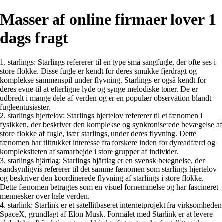
Masser af online firmaer lover 1
dags fragt
1. starlings: Starlings refererer til en type små sangfugle, der ofte ses i
store flokke. Disse fugle er kendt for deres smukke fjerdragt og
komplekse sammenspil under flyvning. Starlings er også kendt for
deres evne til at efterligne lyde og synge melodiske toner. De er
udbredt i mange dele af verden og er en populær observation blandt
fugleentusiaster.
2. starlings hjertelov: Starlings hjertelov refererer til et fænomen i
fysikken, der beskriver den komplekse og synkroniserede bevægelse af
store flokke af fugle, især starlings, under deres flyvning. Dette
fænomen har tiltrukket interesse fra forskere inden for dyreadfærd og
kompleksiteten af samarbejde i store grupper af individer.
3. starlings hjärtlag: Starlings hjärtlag er en svensk betegnelse, der
sandsynligvis refererer til det samme fænomen som starlings hjertelov
og beskriver den koordinerede flyvning af starlings i store flokke.
Dette fænomen betragtes som en visuel fornemmelse og har fascineret
mennesker over hele verden.
4. starlink: Starlink er et satellitbaseret internetprojekt fra virksomheden
SpaceX, grundlagt af Elon Musk. Formålet med Starlink er at levere