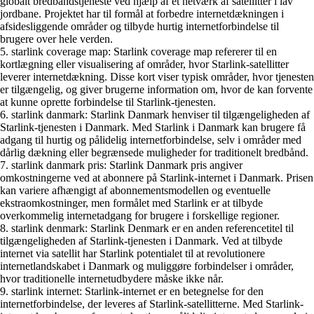
globalt bredbåndstjeneste ved hjælp af et netværk af satellitter i lav
jordbane. Projektet har til formål at forbedre internetdækningen i
afsidesliggende områder og tilbyde hurtig internetforbindelse til
brugere over hele verden.
5. starlink coverage map: Starlink coverage map refererer til en
kortlægning eller visualisering af områder, hvor Starlink-satellitter
leverer internetdækning. Disse kort viser typisk områder, hvor tjenesten
er tilgængelig, og giver brugerne information om, hvor de kan forvente
at kunne oprette forbindelse til Starlink-tjenesten.
6. starlink danmark: Starlink Danmark henviser til tilgængeligheden af ​​
Starlink-tjenesten i Danmark. Med Starlink i Danmark kan brugere få
adgang til hurtig og pålidelig internetforbindelse, selv i områder med
dårlig dækning eller begrænsede muligheder for traditionelt bredbånd.
7. starlink danmark pris: Starlink Danmark pris angiver
omkostningerne ved at abonnere på Starlink-internet i Danmark. Prisen
kan variere afhængigt af abonnementsmodellen og eventuelle
ekstraomkostninger, men formålet med Starlink er at tilbyde
overkommelig internetadgang for brugere i forskellige regioner.
8. starlink denmark: Starlink Denmark er en anden referencetitel til
tilgængeligheden af Starlink-tjenesten i Danmark. Ved at tilbyde
internet via satellit har Starlink potentialet til at revolutionere
internetlandskabet i Danmark og muliggøre forbindelser i områder,
hvor traditionelle internetudbydere måske ikke når.
9. starlink internet: Starlink-internet er en betegnelse for den
internetforbindelse, der leveres af Starlink-satellitterne. Med Starlink-