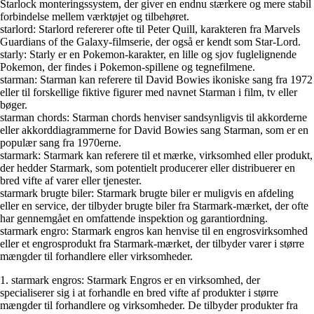
Starlock monteringssystem, der giver en endnu stærkere og mere stabil
forbindelse mellem værktøjet og tilbehøret.
starlord: Starlord refererer ofte til Peter Quill, karakteren fra Marvels
Guardians of the Galaxy-filmserie, der også er kendt som Star-Lord.
starly: Starly er en Pokemon-karakter, en lille og sjov fuglelignende
Pokemon, der findes i Pokemon-spillene og tegnefilmene.
starman: Starman kan referere til David Bowies ikoniske sang fra 1972
eller til forskellige fiktive figurer med navnet Starman i film, tv eller
bøger.
starman chords: Starman chords henviser sandsynligvis til akkorderne
eller akkorddiagrammerne for David Bowies sang Starman, som er en
populær sang fra 1970erne.
starmark: Starmark kan referere til et mærke, virksomhed eller produkt,
der hedder Starmark, som potentielt producerer eller distribuerer en
bred vifte af varer eller tjenester.
starmark brugte biler: Starmark brugte biler er muligvis en afdeling
eller en service, der tilbyder brugte biler fra Starmark-mærket, der ofte
har gennemgået en omfattende inspektion og garantiordning.
starmark engro: Starmark engros kan henvise til en engrosvirksomhed
eller et engrosprodukt fra Starmark-mærket, der tilbyder varer i større
mængder til forhandlere eller virksomheder.
1. starmark engros: Starmark Engros er en virksomhed, der
specialiserer sig i at forhandle en bred vifte af produkter i større
mængder til forhandlere og virksomheder. De tilbyder produkter fra