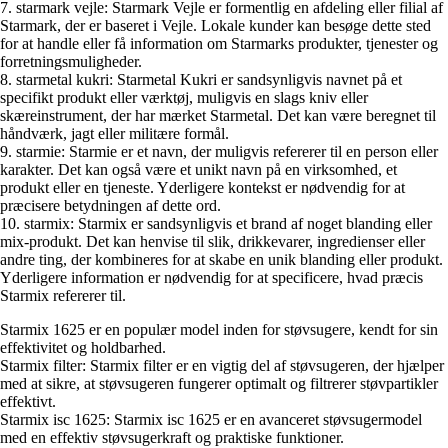
7. starmark vejle: Starmark Vejle er formentlig en afdeling eller filial af
Starmark, der er baseret i Vejle. Lokale kunder kan besøge dette sted
for at handle eller få information om Starmarks produkter, tjenester og
forretningsmuligheder.
8. starmetal kukri: Starmetal Kukri er sandsynligvis navnet på et
specifikt produkt eller værktøj, muligvis en slags kniv eller
skæreinstrument, der har mærket Starmetal. Det kan være beregnet til
håndværk, jagt eller militære formål.
9. starmie: Starmie er et navn, der muligvis refererer til en person eller
karakter. Det kan også være et unikt navn på en virksomhed, et
produkt eller en tjeneste. Yderligere kontekst er nødvendig for at
præcisere betydningen af dette ord.
10. starmix: Starmix er sandsynligvis et brand af noget blanding eller
mix-produkt. Det kan henvise til slik, drikkevarer, ingredienser eller
andre ting, der kombineres for at skabe en unik blanding eller produkt.
Yderligere information er nødvendig for at specificere, hvad præcis
Starmix refererer til.
Starmix 1625 er en populær model inden for støvsugere, kendt for sin
effektivitet og holdbarhed.
Starmix filter: Starmix filter er en vigtig del af støvsugeren, der hjælper
med at sikre, at støvsugeren fungerer optimalt og filtrerer støvpartikler
effektivt.
Starmix isc 1625: Starmix isc 1625 er en avanceret støvsugermodel
med en effektiv støvsugerkraft og praktiske funktioner.