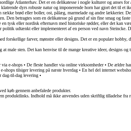
t nordlige Atlanterhav. Det er en delikatesse i nogle kulturer og anses for
 klatrende dyrs robuste natur og imponerende horn har gjort det til et 
n række brød eller boller, ost, pålæg, marmelade og andre lækkerier. D
øen. Den betragtes som en delikatesse på grund af sin fine smag og faste
 en tysk eller nordisk efternavn med historiske rødder, eller det kan vær
ler politik udtænkt eller implementeret af en person ved navn Steincke. 
 med forskellige farver, mønstre eller designs. Det er en populær hobby
g at male sten. Det kan henvise til de mange kreative ideer, designs og te
r via e-shops
•
De fleste handler via online virksomheder
•
De ældre han
e-shops tilsiger levering på næste hverdag
•
En hel del internet websho
r dag-til-dag levering
•
 ved køb gennem anbefalede produkter.
m produktlinks. Indhold må ikke anvendes uden skriftlig tilladelse fra r