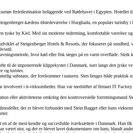
suriøs feriedestination beliggende ved Rødehavet i Egypten. Hotellet ti
Steigenberger-kædens tilstedeværelse i Hurghada, en populær turistby i
i den tyske by Kiel. Med sin moderne indretning, komfortable værelser o
t udviklet af Steigenberger Hotels & Resorts, der fokuserer på sundhed, 
vsstil.
lavningsmetode, hvor kød eller fisk steges på en varm overflade. Steik ka
 ofte til de imponerende klippekyster i Danmark, især langs den jyske ve
 og turister.
ård naturlig substans, der forekommer i naturen. Sten bruges både prakti
var involveret i it-virksomheder. Han var medstifter af firmaet IT Fac
tion eller aktiviteterne omkring den kontroversielle forretningsmand Ste
 bilmodeller, der er blevet forbundet med Stein Bagger eller hans virksom
eter.
t en af de mest kendte og succesfulde iværksættere i Danmark. Han fik d
har været stor, og der er blevet lavet dokumentarer om ham, blandt andet