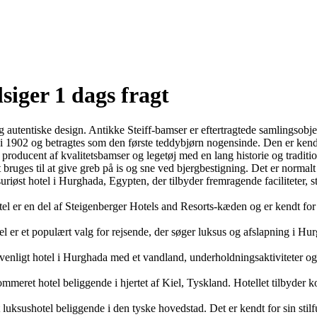
siger 1 dags fragt
og autentiske design. Antikke Steiff-bamser er eftertragtede samlingsobj
 i 1902 og betragtes som den første teddybjørn nogensinde. Den er kendt 
dt producent af kvalitetsbamser og legetøj med en lang historie og traditi
t bruges til at give greb på is og sne ved bjergbestigning. Det er normalt 
iøst hotel i Hurghada, Egypten, der tilbyder fremragende faciliteter, st
l er en del af Steigenberger Hotels and Resorts-kæden og er kendt for 
er et populært valg for rejsende, der søger luksus og afslapning i Hur
ligt hotel i Hurghada med et vandland, underholdningsaktiviteter og luks
mmeret hotel beliggende i hjertet af Kiel, Tyskland. Hotellet tilbyder 
luksushotel beliggende i den tyske hovedstad. Det er kendt for sin stilfu