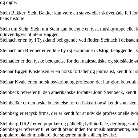
og digte.
Stein Bakker: Stein Bakker kan være en stave- eller skrivemåde fejl fo
hans historie.
Stein um Stein: Stein um Stein kan betegne en tysk musikgruppe eller ko
nødvendigvis til Stein Bagger.
Steinach er en by i Tyskland beliggende ved floden Steinach i delsta
Steinach am Brenner er en lille by og kommune i Østrig, beliggende i sta
Steinadler er den tyske betegnelse for den majestætiske og storslåede ø
Steinar Eggen Kristensen er en norsk forfatter og journalist, kendt fo
Steinar Kvale er en norsk psykolog og professor, der har gjort betydning
Steinbeck refererer til den amerikanske forfatter John Steinbeck, ken
Steinbeißer er den tyske betegnelse for en fiskeart også kendt som sten
Steinberg er et tysk firma, der er kendt for at udvikle professionelle 
Steinberg UR22 er en populær og pålidelig lydinterface, der bruges af mu
Steinberger refererer til et kendt brand inden for musikinstrumenter, isæ
populære blandt musikere, der søger en unik spilleoplevelse.