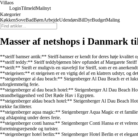
Villaos
Login
Tilmeld
Mailnyt
Kategorier
Køkken
Sove
Bad
Børn
Arbejde
Udendørs
Bil
Dyr
Budget
Maling
Masser af netshops i Danmark til
**steiff bamser antik:** Steiff-bamser er kendt for deres høje kvalitet 
**steiff teddy:** Steiff teddybjørnen blev opfundet af Margarete Steiff
**steift:** Steift er muligvis en stavefejl for Steiff, som er en anerken
**steigeisen:** et steigeisen er en vigtig del af en klatrers udstyr, og de
**steigenberger al dau beach:** Steigenberger Al Dau Beach er et luksur
uforglemmelig ferie.
**steigenberger al dau beach hotel:** Steigenberger Al Dau Beach Hote
strandbeliggenhed ved Det Røde Hav i Egypten.
**steigenberger aldau beach hotel:** Steigenberger Al Dau Beach Hotel 
række faciliteter.
**steigenberger aqua magic:** Steigenberger Aqua Magic er et familieven
og afslapning under deres ferie.
**steigenberger conti hansa:** Steigenberger Conti Hansa er et velreno
forretningsrejsende og turister.
**steigenberger hotel berlin:** Steigenberger Hotel Berlin er et elegant 