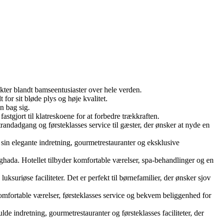
ekter blandt bamseentusiaster over hele verden.
for sit bløde plys og høje kvalitet.
on bag sig.
fastgjort til klatreskoene for at forbedre trækkraften.
randadgang og førsteklasses service til gæster, der ønsker at nyde en
sin elegante indretning, gourmetrestauranter og eksklusive
ghada. Hotellet tilbyder komfortable værelser, spa-behandlinger og en
uriøse faciliteter. Det er perfekt til børnefamilier, der ønsker sjov
komfortable værelser, førsteklasses service og bekvem beliggenhed for
lde indretning, gourmetrestauranter og førsteklasses faciliteter, der