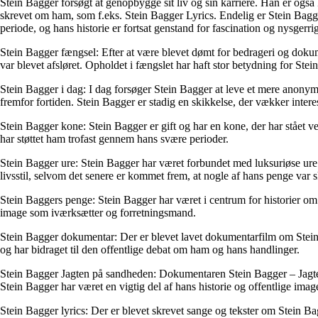
Stein Bagger forsøgt at genopbygge sit liv og sin karriere. Han er også k
skrevet om ham, som f.eks. Stein Bagger Lyrics. Endelig er Stein Bagge
periode, og hans historie er fortsat genstand for fascination og nysgerri
Stein Bagger fængsel: Efter at være blevet dømt for bedrageri og dokume
var blevet afsløret. Opholdet i fængslet har haft stor betydning for Ste
Stein Bagger i dag: I dag forsøger Stein Bagger at leve et mere anonym
fremfor fortiden. Stein Bagger er stadig en skikkelse, der vækker inter
Stein Bagger kone: Stein Bagger er gift og har en kone, der har stået ve
har støttet ham trofast gennem hans svære perioder.
Stein Bagger ure: Stein Bagger har været forbundet med luksuriøse ure
livsstil, selvom det senere er kommet frem, at nogle af hans penge var sk
Stein Baggers penge: Stein Bagger har været i centrum for historier om 
image som iværksætter og forretningsmand.
Stein Bagger dokumentar: Der er blevet lavet dokumentarfilm om Stein 
og har bidraget til den offentlige debat om ham og hans handlinger.
Stein Bagger Jagten på sandheden: Dokumentaren Stein Bagger – Jagte
Stein Bagger har været en vigtig del af hans historie og offentlige imag
Stein Bagger lyrics: Der er blevet skrevet sange og tekster om Stein B