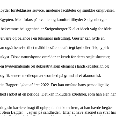
lbyder førsteklasses service, moderne faciliteter og smukke omgivelser,
 Egypten. Med fokus på kvalitet og komfort tilbyder Steigenberger
g bekvemme beliggenhed er Steigenberger Kiel et ideelt valg for både
velvære og balance i en luksuriøs indstilling. Gæster kan nyde en
n også henvise til et måltid bestående af stegt kød eller fisk, typisk
stkyst. Disse naturskønne områder er kendt for deres stejle skrænter,
sk som byggemateriale og dekorativt som element i landskabsdesign og
tory og fik senere medieopmærksomhed på grund af et økonomisk
in Bagger i løbet af året 2022. Det kan omfatte hans personlige liv,
hed i løbet af en periode. Det kan inkludere køretøjer, som han ejer, har
og sin karriere bragt til ophør, da det kom frem, at han havde begået
 Stein Bagger – Jagten på sandheden. Efter at have afsonet sin straf har