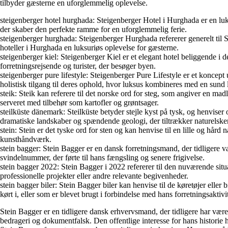
tilbyder gæsterne en uforglemmelig oplevelse.
steigenberger hotel hurghada: Steigenberger Hotel i Hurghada er en luk
der skaber den perfekte ramme for en uforglemmelig ferie.
steigenberger hurghada: Steigenberger Hurghada refererer generelt til 
hoteller i Hurghada en luksuriøs oplevelse for gæsterne.
steigenberger kiel: Steigenberger Kiel er et elegant hotel beliggende 
forretningsrejsende og turister, der besøger byen.
steigenberger pure lifestyle: Steigenberger Pure Lifestyle er et koncep
holistisk tilgang til deres ophold, hvor luksus kombineres med en sund li
steik: Steik kan referere til det norske ord for steg, som angiver en mad
serveret med tilbehør som kartofler og grøntsager.
steilküste dänemark: Steilküste betyder stejle kyst på tysk, og henviser
dramatiske landskaber og spændende geologi, der tiltrækker naturelskere
stein: Stein er det tyske ord for sten og kan henvise til en lille og h
kunsthåndværk.
stein bagger: Stein Bagger er en dansk forretningsmand, der tidligere 
svindelnummer, der førte til hans fængsling og senere frigivelse.
stein bagger 2022: Stein Bagger i 2022 refererer til den nuværende situa
professionelle projekter eller andre relevante begivenheder.
stein bagger biler: Stein Bagger biler kan henvise til de køretøjer eller
kørt i, eller som er blevet brugt i forbindelse med hans forretningsaktivit
Stein Bagger er en tidligere dansk erhvervsmand, der tidligere har være
bedrageri og dokumentfalsk. Den offentlige interesse for hans historie 