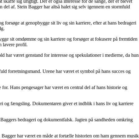
skaffe sig urigtigt. Der er også interesse for de sange, der er blevet
 del af. Stein Bagger har altså halet sig selv igennem en stormfuld
 forsøge at genopbygge sit liv og sin karriere, efter at hans bedrageri
lg.
pbygge sit omdømme og sin karriere og forsøger at fokusere på fremtiden
 lavere profil.
old har været genstand for interesse og spekulationer i medierne, da hun
sfuld forretningsmand. Urene har været et symbol på hans succes og
 for. Hans pengesager har været en central del af hans historie og
i og fængsling. Dokumentaren giver et indblik i hans liv og karriere
n Baggers bedrageri og dokumentfalsk. Jagten på sandheden omkring
tein Bagger har været en måde at fortælle historien om ham gennem musik