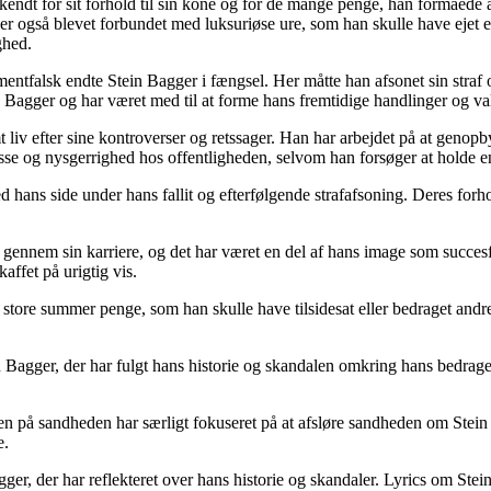
endt for sit forhold til sin kone og for de mange penge, han formåede at 
r også blevet forbundet med luksuriøse ure, som han skulle have ejet en
ghed.
ntfalsk endte Stein Bagger i fængsel. Her måtte han afsonet sin straf og
in Bagger og har været med til at forme hans fremtidige handlinger og va
t liv efter sine kontroverser og retssager. Han har arbejdet på at geno
esse og nysgerrighed hos offentligheden, selvom han forsøger at holde en
d hans side under hans fallit og efterfølgende strafafsoning. Deres forh
 gennem sin karriere, og det har været en del af hans image som succe
affet på urigtig vis.
store summer penge, som han skulle have tilsidesat eller bedraget andre
Bagger, der har fulgt hans historie og skandalen omkring hans bedrager
n på sandheden har særligt fokuseret på at afsløre sandheden om Stei
e.
agger, der har reflekteret over hans historie og skandaler. Lyrics om S