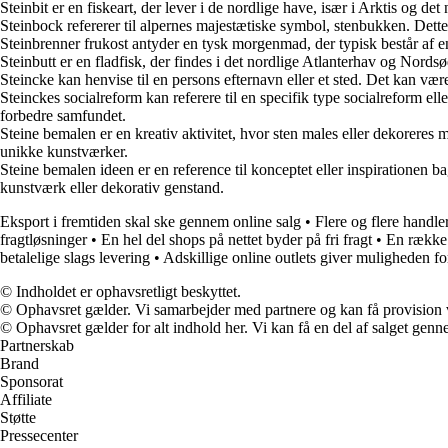
Steinbit er en fiskeart, der lever i de nordlige have, især i Arktis og de
Steinbock refererer til alpernes majestætiske symbol, stenbukken. Dette
Steinbrenner frukost antyder en tysk morgenmad, der typisk består af e
Steinbutt er en fladfisk, der findes i det nordlige Atlanterhav og Nords
Steincke kan henvise til en persons efternavn eller et sted. Det kan være
Steinckes socialreform kan referere til en specifik type socialreform el
forbedre samfundet.
Steine bemalen er en kreativ aktivitet, hvor sten males eller dekoreres
unikke kunstværker.
Steine bemalen ideen er en reference til konceptet eller inspirationen ba
kunstværk eller dekorativ genstand.
Eksport i fremtiden skal ske gennem online salg
•
Flere og flere handle
fragtløsninger
•
En hel del shops på nettet byder på fri fragt
•
En række 
betalelige slags levering
•
Adskillige online outlets giver muligheden fo
© Indholdet er ophavsretligt beskyttet.
© Ophavsret gælder. Vi samarbejder med partnere og kan få provision
© Ophavsret gælder for alt indhold her. Vi kan få en del af salget genne
Partnerskab
Brand
Sponsorat
Affiliate
Støtte
Pressecenter