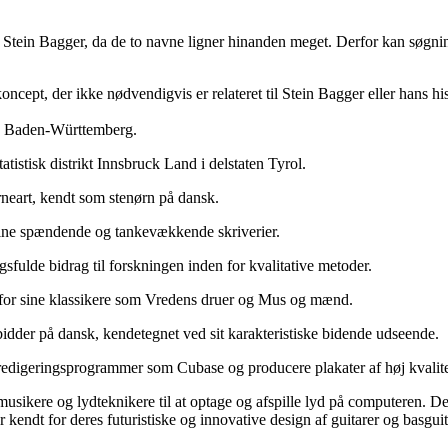
r Stein Bagger, da de to navne ligner hinanden meget. Derfor kan søgnin
ncept, der ikke nødvendigvis er relateret til Stein Bagger eller hans hi
ten Baden-Württemberg.
tistisk distrikt Innsbruck Land i delstaten Tyrol.
rneart, kendt som stenørn på dansk.
r sine spændende og tankevækkende skriverier.
sfulde bidrag til forskningen inden for kvalitative metoder.
dt for sine klassikere som Vredens druer og Mus og mænd.
bidder på dansk, kendetegnet ved sit karakteristiske bidende udseende.
lydredigeringsprogrammer som Cubase og producere plakater af høj kvalite
sikere og lydteknikere til at optage og afspille lyd på computeren. Den 
r kendt for deres futuristiske og innovative design af guitarer og basgui