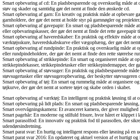
Smart opbevaring af cd: En pladsbesparende og overskuelig måde at or
støv og skader og samtidig gør det nemt at finde den ønskede cd.
Smart opbevaring af garn: En kreativ og praktisk måde at opbevare gar
garnholdere, der gør det nemt at holde styr på garnnøgler og projekter
Smart opbevaring af gavepapir: En smart og pladsbesparende måde at 
eller opbevaringskasser, der gør det nemt at finde det rette gavepapir ti
Smart opbevaring af haveredskaber: En praktisk og effektiv måde at o
værktøjsskure, haveredskabskurve eller vægophæng, der gør det nemt 
Smart opbevaring af rundpinde: En praktisk og overskuelig måde at 
eller rundpindeholdere, der gør det nemt at finde den rette størrelse run
Smart opbevaring af strikkepinde: En smart og organiseret måde at opb
strikkepindekasser, strikkepindetasker eller strikkepindemapper, der gø
Smart opbevaring af støvsuger: En praktisk og pladsbesparende måde 
støvsugertasker eller støvsugeropbevaring, der beskytter støvsugeren o
Smart opbevaring af tøj: En smart og rummelig måde at organisere og op
tøjkurve, der gør det nemt at sortere tøjet og skabe orden i skabet.
Smart opbevaring af værktøj: En intelligent og praktisk løsning til at 
Smart opbevaring på lidt plads: En smart og pladsbesparende løsning, 
Smart overvågningskamera: Et avanceret kamera, der giver mulighed for
Smart pagehår: En moderne og stilfuld frisure, hvor håret er klippet i 
Smart parasolfod: En innovativ og praktisk fod til parasollen, der sikre
udendørsindretning.
Smart parat svar: En hurtig og intelligent respons eller løsning på en u
Smart parat svar 2016: En opdateret og aktuel version af et hurtigt og 