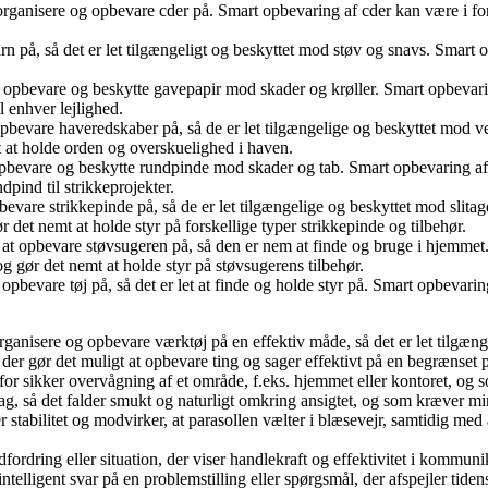
ganisere og opbevare cder på. Smart opbevaring af cder kan være i for
n på, så det er let tilgængeligt og beskyttet mod støv og snavs. Smart 
.
opbevare og beskytte gavepapir mod skader og krøller. Smart opbevari
l enhver lejlighed.
pbevare haveredskaber på, så de er let tilgængelige og beskyttet mod v
at holde orden og overskuelighed i haven.
opbevare og beskytte rundpinde mod skader og tab. Smart opbevaring a
dpind til strikkeprojekter.
evare strikkepinde på, så de er let tilgængelige og beskyttet mod slita
r det nemt at holde styr på forskellige typer strikkepinde og tilbehør.
at opbevare støvsugeren på, så den er nem at finde og bruge i hjemmet.
g gør det nemt at holde styr på støvsugerens tilbehør.
bevare tøj på, så det er let at finde og holde styr på. Smart opbevaring
organisere og opbevare værktøj på en effektiv måde, så det er let tilgæn
der gør det muligt at opbevare ting og sager effektivt på en begrænset 
 sikker overvågning af et område, f.eks. hjemmet eller kontoret, og som
lag, så det falder smukt og naturligt omkring ansigtet, og som kræver mini
r stabilitet og modvirker, at parasollen vælter i blæsevejr, samtidig med
dfordring eller situation, der viser handlekraft og effektivitet i kommun
intelligent svar på en problemstilling eller spørgsmål, der afspejler tid