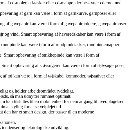
m af cd-reoler, cd-tasker eller cd-mappe, der beskytter cderne mod
opbevaring af garn kan være i form af garnkurve, garnposer eller
ng af gavepapir kan være i form af gavepapirholdere, gavepapirposer
ejr og vind. Smart opbevaring af haveredskaber kan være i form af
f rundpinde kan være i form af rundpindetasker, rundpindemapper
ge. Smart opbevaring af strikkepinde kan være i form af
 Smart opbevaring af støvsugeren kan være i form af støvsugerposer,
 af tøj kan være i form af tøjskabe, kommoder, tøjstativer eller
geligt og holder arbejdsområdet ryddeligt.
plads, så man udnytter rummet optimalt.
 kan tilsluttes til en mobil enhed for nem adgang til liveoptagelser.
mal styling for at se velplejet ud.
 at den har et smart design, der passer til en moderne
ikationen.
ens tendenser og teknologiske udvikling.