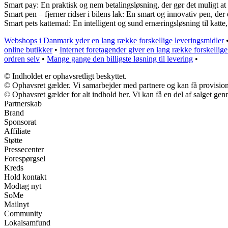
Smart pay: En praktisk og nem betalingsløsning, der gør det muligt at 
Smart pen – fjerner ridser i bilens lak: En smart og innovativ pen, de
Smart pets kattemad: En intelligent og sund ernæringsløsning til katte
Webshops i Danmark yder en lang række forskellige leveringsmidler
online butikker
•
Internet foretagender giver en lang række forskellig
ordren selv
•
Mange gange den billigste løsning til levering
•
© Indholdet er ophavsretligt beskyttet.
© Ophavsret gælder. Vi samarbejder med partnere og kan få provisio
© Ophavsret gælder for alt indhold her. Vi kan få en del af salget gen
Partnerskab
Brand
Sponsorat
Affiliate
Støtte
Pressecenter
Forespørgsel
Kreds
Hold kontakt
Modtag nyt
SoMe
Mailnyt
Community
Lokalsamfund