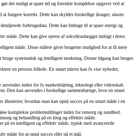
 gør det muligt at spare tid og forenkle komplekse opgaver ved at
 at fungere korrekt. Dette kan skyldes forskellige årsager, såsom
detaljerede forbrugsdata. Dette kan bidrage til at spare energi og
ktiv måde. Dette kan give ejeren af solcelleanlægget indsigt i deres
telligent måde. Disse målere giver brugerne mulighed for at få mere
at bruge systematisk og intelligent tænkning. Denne tilgang kan bruges
lektere en persons billede. En smart mirror kan fx vise nyheder,
åde anvendes inden for fx markedsføring, teknologi eller videnskab.
roblem. Den kan anvendes i forskellige sammenhænge, hvor en smart
r illustrerer, hvordan man kan opnå succes på en smart måde i en
t løse komplekse problemstillinger inden for omsorg og sundhed.
e omsorg og behandling på en klog og effektiv måde.
er på en intelligent og effektiv måde, typisk med avancerede
ktiv måde for at opnå succes eller nå et mål.