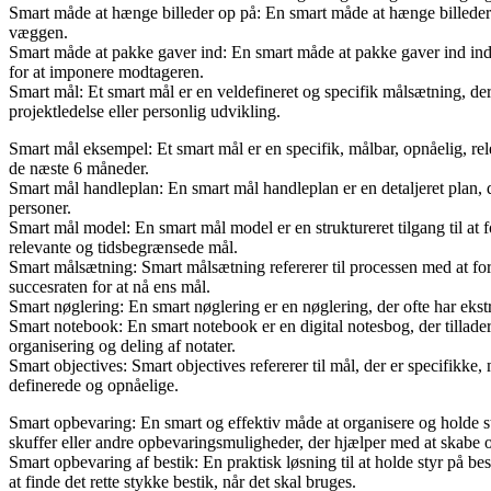
Smart måde at hænge billeder op på: En smart måde at hænge billeder op
væggen.
Smart måde at pakke gaver ind: En smart måde at pakke gaver ind indeb
for at imponere modtageren.
Smart mål: Et smart mål er en veldefineret og specifik målsætning, der 
projektledelse eller personlig udvikling.
Smart mål eksempel: Et smart mål er en specifik, målbar, opnåelig, r
de næste 6 måneder.
Smart mål handleplan: En smart mål handleplan er en detaljeret plan, d
personer.
Smart mål model: En smart mål model er en struktureret tilgang til a
relevante og tidsbegrænsede mål.
Smart målsætning: Smart målsætning refererer til processen med at fo
succesraten for at nå ens mål.
Smart nøglering: En smart nøglering er en nøglering, der ofte har eks
Smart notebook: En smart notebook er en digital notesbog, der tillad
organisering og deling af notater.
Smart objectives: Smart objectives refererer til mål, der er specifikke
definerede og opnåelige.
Smart opbevaring: En smart og effektiv måde at organisere og holde st
skuffer eller andre opbevaringsmuligheder, der hjælper med at skabe 
Smart opbevaring af bestik: En praktisk løsning til at holde styr på be
at finde det rette stykke bestik, når det skal bruges.