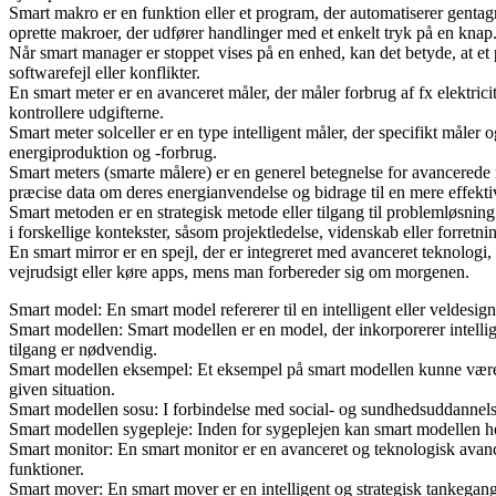
Smart makro er en funktion eller et program, der automatiserer gentag
oprette makroer, der udfører handlinger med et enkelt tryk på en knap
Når smart manager er stoppet vises på en enhed, kan det betyde, at et
softwarefejl eller konflikter.
En smart meter er en avanceret måler, der måler forbrug af fx elektrici
kontrollere udgifterne.
Smart meter solceller er en type intelligent måler, der specifikt måler
energiproduktion og -forbrug.
Smart meters (smarte målere) er en generel betegnelse for avancerede 
præcise data om deres energianvendelse og bidrage til en mere effektiv
Smart metoden er en strategisk metode eller tilgang til problemløsnin
i forskellige kontekster, såsom projektledelse, videnskab eller forretni
En smart mirror er en spejl, der er integreret med avanceret teknologi,
vejrudsigt eller køre apps, mens man forbereder sig om morgenen.
Smart model: En smart model refererer til en intelligent eller veldesig
Smart modellen: Smart modellen er en model, der inkorporerer intellig
tilgang er nødvendig.
Smart modellen eksempel: Et eksempel på smart modellen kunne være en
given situation.
Smart modellen sosu: I forbindelse med social- og sundhedsuddannelser
Smart modellen sygepleje: Inden for sygeplejen kan smart modellen henv
Smart monitor: En smart monitor er en avanceret og teknologisk avance
funktioner.
Smart mover: En smart mover er en intelligent og strategisk tankegang e