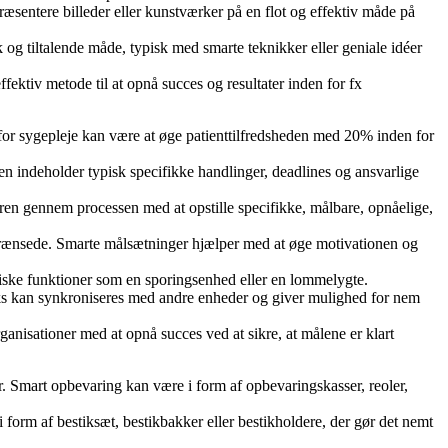
ræsentere billeder eller kunstværker på en flot og effektiv måde på
 og tiltalende måde, typisk med smarte teknikker eller geniale idéer
fektiv metode til at opnå succes og resultater inden for fx
for sygepleje kan være at øge patienttilfredsheden med 20% inden for
nen indeholder typisk specifikke handlinger, deadlines og ansvarlige
ren gennem processen med at opstille specifikke, målbare, opnåelige,
egrænsede. Smarte målsætninger hjælper med at øge motivationen og
ogiske funktioner som en sporingsenhed eller en lommelygte.
ooks kan synkroniseres med andre enheder og giver mulighed for nem
ganisationer med at opnå succes ved at sikre, at målene er klart
r. Smart opbevaring kan være i form af opbevaringskasser, reoler,
i form af bestiksæt, bestikbakker eller bestikholdere, der gør det nemt