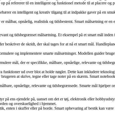
 på refererer til en intelligent og funktionel metode til at placere og p
ærer en intelligent og kreativ tilgang til at indpakke gaver på en smuk
er målbar, opnåelig, realistisk og tidsbestemt. Smart målsætning er en ef
elevant og tidsbegrænset målsætning. Et eksempel på et smart mål inden 
er beskriver de skridt, der skal tages for at nå et smart mål. Handlepla
t formulere og implementere smarte målsætninger. Modellen guider bruge
rmulere mål, der er specifikke, målbare, opnåelige, relevante og tidsb
tra funktioner ud over blot at holde nøgler. Dette kan inkludere teknol
er brugeren at skrive, tegne eller tage noter på en skærm. Smart noteb
, målbare, opnåelige, relevante og tidsbegrænsede. Smarte mål hjælper or
yr på ens ejendele på, uanset om det er tøj, elektronik eller hobbyudsty
orden og overskuelighed i hjemmet.
stik, enten i skuffer eller på borde. Smart opbevaring af bestik kan være 