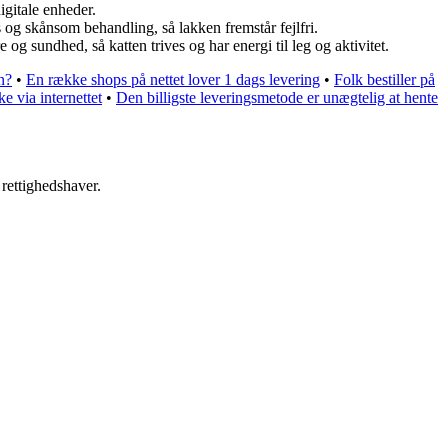
igitale enheder.
s og skånsom behandling, så lakken fremstår fejlfri.
g sundhed, så katten trives og har energi til leg og aktivitet.
n?
•
En række shops på nettet lover 1 dags levering
•
Folk bestiller på
e via internettet
•
Den billigste leveringsmetode er unægtelig at hente
 rettighedshaver.