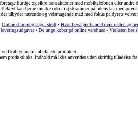
foretage hurtige og sikre transaktioner med mobiltelefonen eller andre d
r effektivt kan fjerne mindre ridser og skrammer på bilens lak med præci
, der tilbyder nærende og velsmagende mad med fokus på dyrets velvære o
•
Online shopping stiger stødt
•
Hvor bevæger handel over nettet sig he
e leveringsudgaver
•
De unge køber på online varehuse
•
Væksten bør sk
n ved køb gennem anbefalede produkter.
nem produktlinks. Indhold må ikke anvendes uden skriftlig tilladelse fra