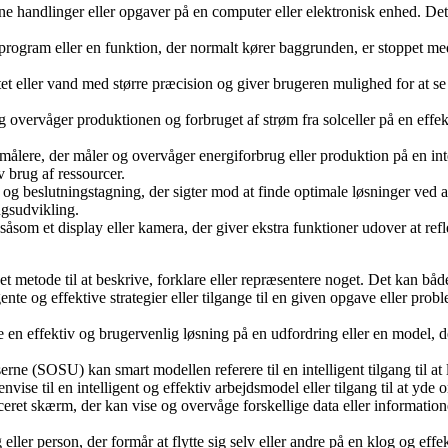
ne handlinger eller opgaver på en computer eller elektronisk enhed. Det
.
 program eller en funktion, der normalt kører baggrunden, er stoppet med
tet eller vand med større præcision og giver brugeren mulighed for at se 
 og overvåger produktionen og forbruget af strøm fra solceller på en effe
målere, der måler og overvåger energiforbrug eller produktion på en in
 brug af ressourcer.
g og beslutningstagning, der sigter mod at finde optimale løsninger ved 
ngsudvikling.
 såsom et display eller kamera, der giver ekstra funktioner udover at ref
net metode til at beskrive, forklare eller repræsentere noget. Det kan b
ente og effektive strategier eller tilgange til en given opgave eller p
 effektiv og brugervenlig løsning på en udfordring eller en model, de
ne (SOSU) kan smart modellen referere til en intelligent tilgang til a
ise til en intelligent og effektiv arbejdsmodel eller tilgang til at yd
ret skærm, der kan vise og overvåge forskellige data eller information
ller person, der formår at flytte sig selv eller andre på en klog og effe