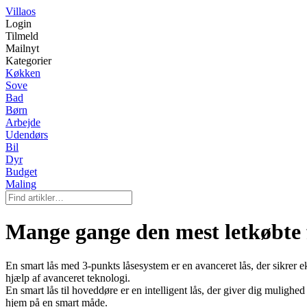
Villaos
Login
Tilmeld
Mailnyt
Kategorier
Køkken
Sove
Bad
Børn
Arbejde
Udendørs
Bil
Dyr
Budget
Maling
Mange gange den mest letkøbte 
En smart lås med 3-punkts låsesystem er en avanceret lås, der sikrer e
hjælp af avanceret teknologi.
En smart lås til hoveddøre er en intelligent lås, der giver dig muligh
hjem på en smart måde.