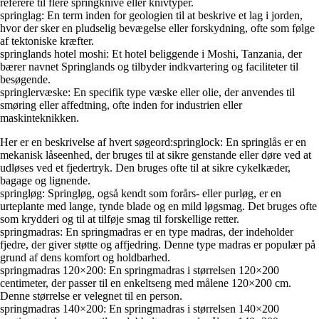
referere til flere springknive eller knivtyper.
springlag: En term inden for geologien til at beskrive et lag i jorden,
hvor der sker en pludselig bevægelse eller forskydning, ofte som følge
af tektoniske kræfter.
springlands hotel moshi: Et hotel beliggende i Moshi, Tanzania, der
bærer navnet Springlands og tilbyder indkvartering og faciliteter til
besøgende.
springlervæske: En specifik type væske eller olie, der anvendes til
smøring eller affedtning, ofte inden for industrien eller
maskinteknikken.
Her er en beskrivelse af hvert søgeord:springlock: En springlås er en
mekanisk låseenhed, der bruges til at sikre genstande eller døre ved at
udløses ved et fjedertryk. Den bruges ofte til at sikre cykelkæder,
bagage og lignende.
springløg: Springløg, også kendt som forårs- eller purløg, er en
urteplante med lange, tynde blade og en mild løgsmag. Det bruges ofte
som krydderi og til at tilføje smag til forskellige retter.
springmadras: En springmadras er en type madras, der indeholder
fjedre, der giver støtte og affjedring. Denne type madras er populær på
grund af dens komfort og holdbarhed.
springmadras 120×200: En springmadras i størrelsen 120×200
centimeter, der passer til en enkeltseng med målene 120×200 cm.
Denne størrelse er velegnet til en person.
springmadras 140×200: En springmadras i størrelsen 140×200