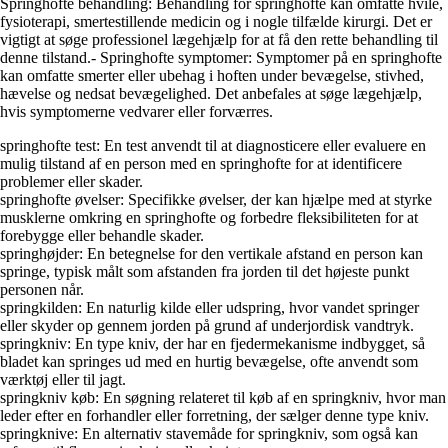
Springhofte behandling: Behandling for springhofte kan omfatte hvile,
fysioterapi, smertestillende medicin og i nogle tilfælde kirurgi. Det er
vigtigt at søge professionel lægehjælp for at få den rette behandling til
denne tilstand.- Springhofte symptomer: Symptomer på en springhofte
kan omfatte smerter eller ubehag i hoften under bevægelse, stivhed,
hævelse og nedsat bevægelighed. Det anbefales at søge lægehjælp,
hvis symptomerne vedvarer eller forværres.
springhofte test: En test anvendt til at diagnosticere eller evaluere en
mulig tilstand af en person med en springhofte for at identificere
problemer eller skader.
springhofte øvelser: Specifikke øvelser, der kan hjælpe med at styrke
musklerne omkring en springhofte og forbedre fleksibiliteten for at
forebygge eller behandle skader.
springhøjder: En betegnelse for den vertikale afstand en person kan
springe, typisk målt som afstanden fra jorden til det højeste punkt
personen når.
springkilden: En naturlig kilde eller udspring, hvor vandet springer
eller skyder op gennem jorden på grund af underjordisk vandtryk.
springkniv: En type kniv, der har en fjedermekanisme indbygget, så
bladet kan springes ud med en hurtig bevægelse, ofte anvendt som
værktøj eller til jagt.
springkniv køb: En søgning relateret til køb af en springkniv, hvor man
leder efter en forhandler eller forretning, der sælger denne type kniv.
springknive: En alternativ stavemåde for springkniv, som også kan