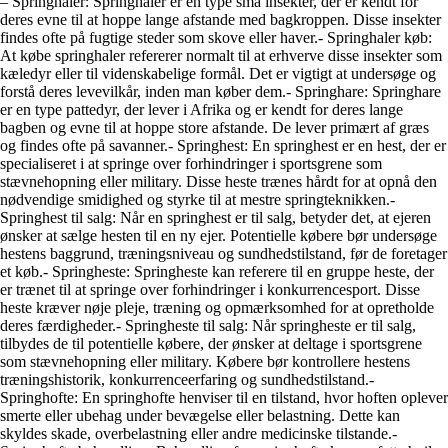
– Springhaler: Springhaler er en type små insekter, der er kendt for
deres evne til at hoppe lange afstande med bagkroppen. Disse insekter
findes ofte på fugtige steder som skove eller haver.- Springhaler køb:
At købe springhaler refererer normalt til at erhverve disse insekter som
kæledyr eller til videnskabelige formål. Det er vigtigt at undersøge og
forstå deres levevilkår, inden man køber dem.- Springhare: Springhare
er en type pattedyr, der lever i Afrika og er kendt for deres lange
bagben og evne til at hoppe store afstande. De lever primært af græs
og findes ofte på savanner.- Springhest: En springhest er en hest, der er
specialiseret i at springe over forhindringer i sportsgrene som
stævnehopning eller military. Disse heste trænes hårdt for at opnå den
nødvendige smidighed og styrke til at mestre springteknikken.-
Springhest til salg: Når en springhest er til salg, betyder det, at ejeren
ønsker at sælge hesten til en ny ejer. Potentielle købere bør undersøge
hestens baggrund, træningsniveau og sundhedstilstand, før de foretager
et køb.- Springheste: Springheste kan referere til en gruppe heste, der
er trænet til at springe over forhindringer i konkurrencesport. Disse
heste kræver nøje pleje, træning og opmærksomhed for at opretholde
deres færdigheder.- Springheste til salg: Når springheste er til salg,
tilbydes de til potentielle købere, der ønsker at deltage i sportsgrene
som stævnehopning eller military. Købere bør kontrollere hestens
træningshistorik, konkurrenceerfaring og sundhedstilstand.-
Springhofte: En springhofte henviser til en tilstand, hvor hoften oplever
smerte eller ubehag under bevægelse eller belastning. Dette kan
skyldes skade, overbelastning eller andre medicinske tilstande.-