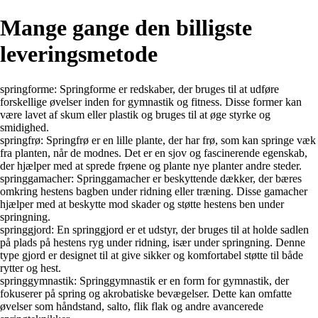
Mange gange den billigste
leveringsmetode
springforme: Springforme er redskaber, der bruges til at udføre
forskellige øvelser inden for gymnastik og fitness. Disse former kan
være lavet af skum eller plastik og bruges til at øge styrke og
smidighed.
springfrø: Springfrø er en lille plante, der har frø, som kan springe væk
fra planten, når de modnes. Det er en sjov og fascinerende egenskab,
der hjælper med at sprede frøene og plante nye planter andre steder.
springgamacher: Springgamacher er beskyttende dækker, der bæres
omkring hestens bagben under ridning eller træning. Disse gamacher
hjælper med at beskytte mod skader og støtte hestens ben under
springning.
springgjord: En springgjord er et udstyr, der bruges til at holde sadlen
på plads på hestens ryg under ridning, især under springning. Denne
type gjord er designet til at give sikker og komfortabel støtte til både
rytter og hest.
springgymnastik: Springgymnastik er en form for gymnastik, der
fokuserer på spring og akrobatiske bevægelser. Dette kan omfatte
øvelser som håndstand, salto, flik flak og andre avancerede