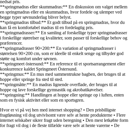
nedsat pris.
**springmadras eller skummadras:** En diskussion om valget mellem
en springmadras eller en skummadras, hvor fordele og ulemper ved
begge typer søvnunderlag bliver belyst.
**springmadras tilbud:** Et godt tilbud på en springmadras, hvor du
kan få en komfortabel madras til en fordelagtig pris.
**springmadrasser:** En samling af forskellige typer springmadrasser
i forskellige størrelser og kvaliteter, som passer til forskellige behov og
præferencer.
**springmadrasser 90×200:** En variation af springmadrasser i
størrelsen 90×200 cm, som er ideelle til enkelt senge og tilbyder god
støtte og komfort under søvnen.
**springmeet östersund:** En reference til et sportsarrangement eller
konkurrence kaldet Springmeet Östersund.
**springmus:** En mus med sammentrukne bagben, der bruges til at
hoppe eller springe fra sted til sted.
**springmåtte:** En madras lignende overflade, der bruges til at
hoppe og lave forskellige gymnastik og akrobatikøvelser.
**springning:** Handlingen at hoppe eller springe op i luften, enten
som en fysisk aktivitet eller som en sportsgren.
Hvor er vi på vej hen med internet shopping?
•
Den prisbilligste
fragtløsning vil dog utvivlsomt være selv at hente produkterne
•
Flere
internet selskaber sikrer fragt uden beregning
•
Den mest letkøbte form
for fragt vil dog i de fleste tilfælde være selv at hente varerne
•
De