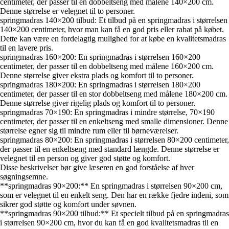
centimeter, der passer til en dobbeltseng med målene 140×200 cm.
Denne størrelse er velegnet til to personer.
springmadras 140×200 tilbud: Et tilbud på en springmadras i størrelsen
140×200 centimeter, hvor man kan få en god pris eller rabat på købet.
Dette kan være en fordelagtig mulighed for at købe en kvalitetsmadras
til en lavere pris.
springmadras 160×200: En springmadras i størrelsen 160×200
centimeter, der passer til en dobbeltseng med målene 160×200 cm.
Denne størrelse giver ekstra plads og komfort til to personer.
springmadras 180×200: En springmadras i størrelsen 180×200
centimeter, der passer til en stor dobbeltseng med målene 180×200 cm.
Denne størrelse giver rigelig plads og komfort til to personer.
springmadras 70×190: En springmadras i mindre størrelse, 70×190
centimeter, der passer til en enkeltseng med smalle dimensioner. Denne
størrelse egner sig til mindre rum eller til børneværelser.
springmadras 80×200: En springmadras i størrelsen 80×200 centimeter,
der passer til en enkeltseng med standard længde. Denne størrelse er
velegnet til en person og giver god støtte og komfort.
Disse beskrivelser bør give læseren en god forståelse af hver
søgningsemne.
**springmadras 90×200:** En springmadras i størrelsen 90×200 cm,
som er velegnet til en enkelt seng. Den har en række fjedre indeni, som
sikrer god støtte og komfort under søvnen.
**springmadras 90×200 tilbud:** Et specielt tilbud på en springmadras
i størrelsen 90×200 cm, hvor du kan få en god kvalitetsmadras til en