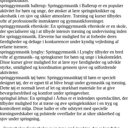
springteknikker.
springgymnastik ballerup: Springgymnastik i Ballerup er en populær
aktivitet for børn og unge, der ønsker at lære springteknikker og
akrobatik i en sjov og sikker atmosfære. Træning og kurser tilbydes
ofte af professionelle instruktører og gymnastikforeninger.
springgymnastik efterskole: En springgymnastik efterskole er en skole,
der specialiserer sig i at tilbyde intensiv træning og undervisning inden
for springgymnastik. Eleverne har mulighed for at forbedre deres
færdigheder og deltage i konkurrencer under kyndig vejledning af
erfarne trænere.
springgymnastik lyngby: Springgymnastik i Lyngby tilbyder en bred
vifte af gymnastik- og springkurser for børn og unge i lokalområdet.
Disse kurser giver mulighed for at lære nye færdigheder og udvikle
styrke, smidighed og koordination gennem sjove og udfordrende
aktiviteter.
springgymnastik tøj børn: Springgymnastiktøj til børn er specielt
designet tøj, der er egnet til at blive brugt under gymnastik og træning.
Dette tøj er normalt lavet af let og strækbart materiale for at give
bevægelsesfrihed og komfort under springøvelser.
springhal århus: En springhal i Århus er et indendørs sportsfacilitet, der
tilbyder mulighed for at træne og øve springteknikker i en tryg og
kontrolleret miljø. Disse haller er ofte udstyret med specielle
træningsredskaber og polstrede overflader for at sikre sikkerhed og
sjov under springning.