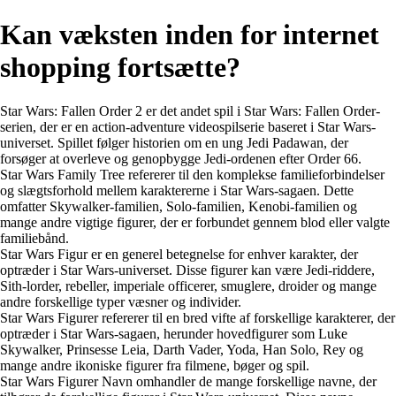
Kan væksten inden for internet
shopping fortsætte?
Star Wars: Fallen Order 2 er det andet spil i Star Wars: Fallen Order-
serien, der er en action-adventure videospilserie baseret i Star Wars-
universet. Spillet følger historien om en ung Jedi Padawan, der
forsøger at overleve og genopbygge Jedi-ordenen efter Order 66.
Star Wars Family Tree refererer til den komplekse familieforbindelser
og slægtsforhold mellem karaktererne i Star Wars-sagaen. Dette
omfatter Skywalker-familien, Solo-familien, Kenobi-familien og
mange andre vigtige figurer, der er forbundet gennem blod eller valgte
familiebånd.
Star Wars Figur er en generel betegnelse for enhver karakter, der
optræder i Star Wars-universet. Disse figurer kan være Jedi-riddere,
Sith-lorder, rebeller, imperiale officerer, smuglere, droider og mange
andre forskellige typer væsner og individer.
Star Wars Figurer refererer til en bred vifte af forskellige karakterer, der
optræder i Star Wars-sagaen, herunder hovedfigurer som Luke
Skywalker, Prinsesse Leia, Darth Vader, Yoda, Han Solo, Rey og
mange andre ikoniske figurer fra filmene, bøger og spil.
Star Wars Figurer Navn omhandler de mange forskellige navne, der