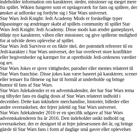
indeholder information om karakterer, steder, missioner og meget mere
fra spillet. Wikien fungerer som et opslagsværk for fans og spillere, der
ønsker at udforske og fordybe sig i Star Wars universet.
Star Wars Jedi Knight: Jedi Academy Mods er forskellige typer
tilpasninger og ændringer skabt af spillets community til spillet Star
Wars Jedi Knight: Jedi Academy. Disse mods kan ændre gameplayet,
tilføje nye karakterer, våben eller missioner, og give spillerne mulighed
for at udvide deres oplevelse af spillet.
Star Wars Jedi Survivor er en fiktiv titel, der potentielt refererer til en
Jedi-karakter i Star Wars universet, der har overlevet store konflikter
eller begivenheder og kæmper for at opretholde Jedi-ordenens værdier
og arv.
Star Wars Jokes er sjove vittigheder, parodier eller memes relateret til
Star Wars franchise. Disse jokes kan være baseret på karakterer, scener
eller temaer fra filmene og har til formål at underholde og bringe
humor til fans af Star Wars.
Star Wars Julekalender er en adventskalender, der har Star Wars tema
og tilbyder fans en daglig dosis af Star Wars relateret indhold i
december. Dette kan inkludere merchandise, historier, billeder eller
andre overraskelser, der fejrer juletid og Star Wars universet.
Star Wars Julekalender 2016 er en specifik udgave af Star Wars
adventskalenderen fra år 2016. Den indeholder unikt indhold og
overraskelser, der er designet til at fejre julesæsonen det år, og bringe
glæde til Star Wars fans i form af daglige små gaver eller oplevelser.