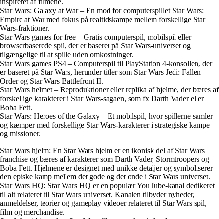
inspireret af filmene.
Star Wars: Galaxy at War – En mod for computerspillet Star Wars:
Empire at War med fokus på realtidskampe mellem forskellige Star
Wars-fraktioner.
Star Wars games for free – Gratis computerspil, mobilspil eller
browserbaserede spil, der er baseret på Star Wars-universet og
tilgængelige til at spille uden omkostninger.
Star Wars games PS4 – Computerspil til PlayStation 4-konsollen, der
er baseret på Star Wars, herunder titler som Star Wars Jedi: Fallen
Order og Star Wars Battlefront II.
Star Wars helmet – Reproduktioner eller replika af hjelme, der bæres af
forskellige karakterer i Star Wars-sagaen, som fx Darth Vader eller
Boba Fett.
Star Wars: Heroes of the Galaxy – Et mobilspil, hvor spillerne samler
og kæmper med forskellige Star Wars-karakterer i strategiske kampe
og missioner.
Star Wars hjelm: En Star Wars hjelm er en ikonisk del af Star Wars
franchise og bæres af karakterer som Darth Vader, Stormtroopers og
Boba Fett. Hjelmene er designet med unikke detaljer og symboliserer
den episke kamp mellem det gode og det onde i Star Wars universet.
Star Wars HQ: Star Wars HQ er en populær YouTube-kanal dedikeret
til alt relateret til Star Wars universet. Kanalen tilbyder nyheder,
anmeldelser, teorier og gameplay videoer relateret til Star Wars spil,
film og merchandise.