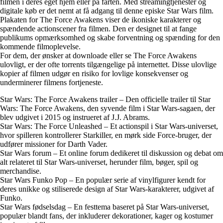
filmen i deres eget hjem eller på farten. Med streamingtjenester og
digitale køb er det nemt at få adgang til denne episke Star Wars film.
Plakaten for The Force Awakens viser de ikoniske karakterer og
spændende actionscener fra filmen. Den er designet til at fange
publikums opmærksomhed og skabe forventning og spænding for den
kommende filmoplevelse.
For dem, der ønsker at downloade eller se The Force Awakens
ulovligt, er der ofte torrents tilgængelige på internettet. Disse ulovlige
kopier af filmen udgør en risiko for lovlige konsekvenser og
underminerer filmens fortjeneste.
Star Wars: The Force Awakens trailer – Den officielle trailer til Star
Wars: The Force Awakens, den syvende film i Star Wars-sagaen, der
blev udgivet i 2015 og instrueret af J.J. Abrams.
Star Wars: The Force Unleashed – Et actionspil i Star Wars-universet,
hvor spilleren kontrollerer Starkiller, en mørk side Force-bruger, der
udfører missioner for Darth Vader.
Star Wars forum – Et online forum dedikeret til diskussion og debat om
alt relateret til Star Wars-universet, herunder film, bøger, spil og
merchandise.
Star Wars Funko Pop – En populær serie af vinylfigurer kendt for
deres unikke og stiliserede design af Star Wars-karakterer, udgivet af
Funko.
Star Wars fødselsdag – En festtema baseret på Star Wars-universet,
populær blandt fans, der inkluderer dekorationer, kager og kostumer