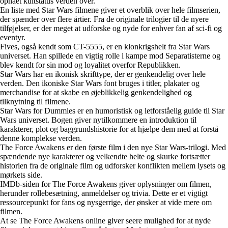
opnået kultstatus verden over.
En liste med Star Wars filmene giver et overblik over hele filmserien,
der spænder over flere årtier. Fra de originale trilogier til de nyere
tilføjelser, er der meget at udforske og nyde for enhver fan af sci-fi og
eventyr.
Fives, også kendt som CT-5555, er en klonkrigshelt fra Star Wars
universet. Han spillede en vigtig rolle i kampe mod Separatisterne og
blev kendt for sin mod og loyalitet overfor Republikken.
Star Wars har en ikonisk skrifttype, der er genkendelig over hele
verden. Den ikoniske Star Wars font bruges i titler, plakater og
merchandise for at skabe en øjeblikkelig genkendelighed og
tilknytning til filmene.
Star Wars for Dummies er en humoristisk og letforståelig guide til Star
Wars universet. Bogen giver nytilkommere en introduktion til
karakterer, plot og baggrundshistorie for at hjælpe dem med at forstå
denne komplekse verden.
The Force Awakens er den første film i den nye Star Wars-trilogi. Med
spændende nye karakterer og velkendte helte og skurke fortsætter
historien fra de originale film og udforsker konflikten mellem lysets og
mørkets side.
IMDb-siden for The Force Awakens giver oplysninger om filmen,
herunder rollebesætning, anmeldelser og trivia. Dette er et vigtigt
ressourcepunkt for fans og nysgerrige, der ønsker at vide mere om
filmen.
At se The Force Awakens online giver seere mulighed for at nyde