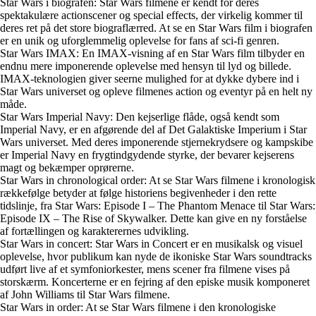
Star Wars i biografen: Star Wars filmene er kendt for deres
spektakulære actionscener og special effects, der virkelig kommer til
deres ret på det store biograflærred. At se en Star Wars film i biografen
er en unik og uforglemmelig oplevelse for fans af sci-fi genren.
Star Wars IMAX: En IMAX-visning af en Star Wars film tilbyder en
endnu mere imponerende oplevelse med hensyn til lyd og billede.
IMAX-teknologien giver seerne mulighed for at dykke dybere ind i
Star Wars universet og opleve filmenes action og eventyr på en helt ny
måde.
Star Wars Imperial Navy: Den kejserlige flåde, også kendt som
Imperial Navy, er en afgørende del af Det Galaktiske Imperium i Star
Wars universet. Med deres imponerende stjernekrydsere og kampskibe
er Imperial Navy en frygtindgydende styrke, der bevarer kejserens
magt og bekæmper oprørerne.
Star Wars in chronological order: At se Star Wars filmene i kronologisk
rækkefølge betyder at følge historiens begivenheder i den rette
tidslinje, fra Star Wars: Episode I – The Phantom Menace til Star Wars:
Episode IX – The Rise of Skywalker. Dette kan give en ny forståelse
af fortællingen og karakterernes udvikling.
Star Wars in concert: Star Wars in Concert er en musikalsk og visuel
oplevelse, hvor publikum kan nyde de ikoniske Star Wars soundtracks
udført live af et symfoniorkester, mens scener fra filmene vises på
storskærm. Koncerterne er en fejring af den episke musik komponeret
af John Williams til Star Wars filmene.
Star Wars in order: At se Star Wars filmene i den kronologiske