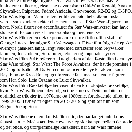
tilhører de forskellige figurer i Star Wars-universet. Disse navne
inkluderer unikke og eksotiske navne såsom Obi-Wan Kenobi, Anakin
Skywalker, Palpatine, Padmé Amidala, Chewbacca, R2-D2 og C-3PO.
Star Wars Figurer Værdi refererer til den potentielle økonomiske
værdi, som samlerobjekter eller merchandise af Star Wars-figurer kan
have. Nogle figurer og actionfigurer fra Star Wars-universet kan have
stor værdi for samlere af memorabilia og merchandise.
Star Wars Film er en række populære science fiction-film skabt af
George Lucas, der udgør Star Wars-sagaen. Disse film følger de episke
eventyr i galaksen langt, langt væk med karakterer som Skywalker-
familien, Jedi-riddere, Sith-lorder, rebeller og imperiale styrker.
Star Wars Film 2016 refererer til udgivelsen af den første film i den nye
Star Wars-trilogi, Star Wars: The Force Awakens, der havde premiere i
2015 og fortsatte i 2016. Filmen introducerede nye karakterer som
Rey, Finn og Kylo Ren og genforenede fans med velkendte figurer
som Han Solo, Leia Organa og Luke Skywalker.
Star Wars Film Rækkefølge henviser til den kronologiske rækkefølge,
hvori Star Wars-filmene blev udgivet og kan ses. Dette omfatter de
oprindelige trilogier fra 1970erne og 1980erne, forudgående trilogi fra
1999-2005, Disney-trilogien fra 2015-2019 og spin-off film som
Rogue One og Solo.
Star Wars filmene er en ikonisk filmserie, der har fanget publikums
fantasi i årtier. Med spændende eventyr, episke kampe mellem det gode
og det onde, og uforglemmelige karakterer, har Star Wars filmene