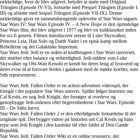
rækkefølge, hvor de blev udgivet, betyder at starte med Original
Trilogien (Episode IV-VI), fortsætte med Prequel Trilogien (Episode I-
III) og afslutte med Sequel Trilogien (Episode VII-IX). Denne
rækkefølge giver en sammenhængende oplevelse af Star Wars sagaen.
Star Wars IV: Star Wars Episode IV – A New Hope er den oprindelige
Star Wars film, der blev udgivet i 1977 og blev en kultklassiker inden
for sci-fi genren. Filmen introducerer seerne til Luke Skywalker,
Princess Leia, Han Solo og Darth Vader i en episk kamp mellem
Rebellerne og det Galaktiske Imperium.
Star Wars Jedi: Jedi er en orden af kraftbrugere i Star Wars universet,
der stræber efter balance og retfærdighed. Jedi-riddere som Luke
Skywalker og Obi-Wan Kenobi er kendt for deres brug af lyssværd og
deres evne til at forsvare freden i galaksen mod de mørke kræfter, som
Sith repræsenterer.
Star Wars Jedi: Fallen Order er en action-adventure videospil, der
foregår i det populære Star Wars univers. Spillet følger historien om
Cal Kestis, en ung Jedi Knight, der forsøger at overleve og
genopbygge Jedi-ordenen efter begivenhederne i Star Wars: Episode
III – De Siths hævn.
Star Wars Jedi: Fallen Order 2 er den efterfølgende fortsættelse til det
originale spil. Det bygger videre på historien om Cal Kestis og hans
rejse som Jedi Knight i den kaotiske tid efter faldet af Den Gamle
Republik.
Star Wars Jedi: Fallen Order Wiki er en online ressource, der