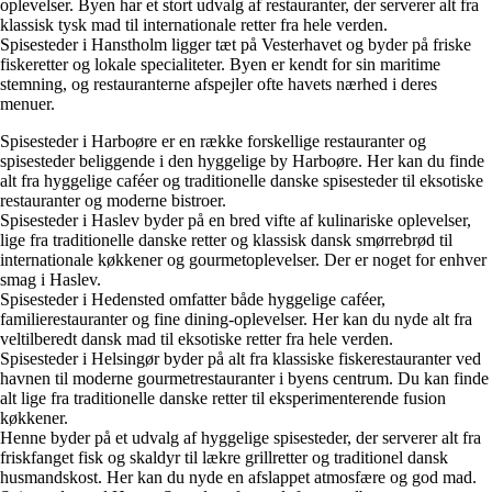
oplevelser. Byen har et stort udvalg af restauranter, der serverer alt fra
klassisk tysk mad til internationale retter fra hele verden.
Spisesteder i Hanstholm ligger tæt på Vesterhavet og byder på friske
fiskeretter og lokale specialiteter. Byen er kendt for sin maritime
stemning, og restauranterne afspejler ofte havets nærhed i deres
menuer.
Spisesteder i Harboøre er en række forskellige restauranter og
spisesteder beliggende i den hyggelige by Harboøre. Her kan du finde
alt fra hyggelige caféer og traditionelle danske spisesteder til eksotiske
restauranter og moderne bistroer.
Spisesteder i Haslev byder på en bred vifte af kulinariske oplevelser,
lige fra traditionelle danske retter og klassisk dansk smørrebrød til
internationale køkkener og gourmetoplevelser. Der er noget for enhver
smag i Haslev.
Spisesteder i Hedensted omfatter både hyggelige caféer,
familierestauranter og fine dining-oplevelser. Her kan du nyde alt fra
veltilberedt dansk mad til eksotiske retter fra hele verden.
Spisesteder i Helsingør byder på alt fra klassiske fiskerestauranter ved
havnen til moderne gourmetrestauranter i byens centrum. Du kan finde
alt lige fra traditionelle danske retter til eksperimenterende fusion
køkkener.
Henne byder på et udvalg af hyggelige spisesteder, der serverer alt fra
friskfanget fisk og skaldyr til lækre grillretter og traditionel dansk
husmandskost. Her kan du nyde en afslappet atmosfære og god mad.