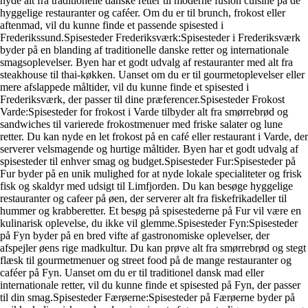
nyde alt fra traditionelle danske retter til moderne fusion cuisine på de
hyggelige restauranter og caféer. Om du er til brunch, frokost eller
aftenmad, vil du kunne finde et passende spisested i
Frederikssund.Spisesteder Frederiksværk:Spisesteder i Frederiksværk
byder på en blanding af traditionelle danske retter og internationale
smagsoplevelser. Byen har et godt udvalg af restauranter med alt fra
steakhouse til thai-køkken. Uanset om du er til gourmetoplevelser eller
mere afslappede måltider, vil du kunne finde et spisested i
Frederiksværk, der passer til dine præferencer.Spisesteder Frokost
Varde:Spisesteder for frokost i Varde tilbyder alt fra smørrebrød og
sandwiches til varierede frokostmenuer med friske salater og lune
retter. Du kan nyde en let frokost på en café eller restaurant i Varde, der
serverer velsmagende og hurtige måltider. Byen har et godt udvalg af
spisesteder til enhver smag og budget.Spisesteder Fur:Spisesteder på
Fur byder på en unik mulighed for at nyde lokale specialiteter og frisk
fisk og skaldyr med udsigt til Limfjorden. Du kan besøge hyggelige
restauranter og cafeer på øen, der serverer alt fra fiskefrikadeller til
hummer og krabberetter. Et besøg på spisestederne på Fur vil være en
kulinarisk oplevelse, du ikke vil glemme.Spisesteder Fyn:Spisesteder
på Fyn byder på en bred vifte af gastronomiske oplevelser, der
afspejler øens rige madkultur. Du kan prøve alt fra smørrebrød og stegt
flæsk til gourmetmenuer og street food på de mange restauranter og
caféer på Fyn. Uanset om du er til traditionel dansk mad eller
internationale retter, vil du kunne finde et spisested på Fyn, der passer
til din smag.Spisesteder Færøerne:Spisesteder på Færøerne byder på