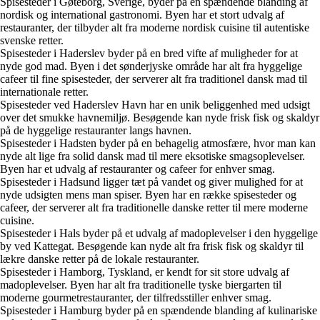
Spisesteder i Gøteborg, Sverige, byder på en spændende blanding af
nordisk og international gastronomi. Byen har et stort udvalg af
restauranter, der tilbyder alt fra moderne nordisk cuisine til autentiske
svenske retter.
Spisesteder i Haderslev byder på en bred vifte af muligheder for at
nyde god mad. Byen i det sønderjyske område har alt fra hyggelige
cafeer til fine spisesteder, der serverer alt fra traditionel dansk mad til
internationale retter.
Spisesteder ved Haderslev Havn har en unik beliggenhed med udsigt
over det smukke havnemiljø. Besøgende kan nyde frisk fisk og skaldyr
på de hyggelige restauranter langs havnen.
Spisesteder i Hadsten byder på en behagelig atmosfære, hvor man kan
nyde alt lige fra solid dansk mad til mere eksotiske smagsoplevelser.
Byen har et udvalg af restauranter og cafeer for enhver smag.
Spisesteder i Hadsund ligger tæt på vandet og giver mulighed for at
nyde udsigten mens man spiser. Byen har en række spisesteder og
cafeer, der serverer alt fra traditionelle danske retter til mere moderne
cuisine.
Spisesteder i Hals byder på et udvalg af madoplevelser i den hyggelige
by ved Kattegat. Besøgende kan nyde alt fra frisk fisk og skaldyr til
lækre danske retter på de lokale restauranter.
Spisesteder i Hamborg, Tyskland, er kendt for sit store udvalg af
madoplevelser. Byen har alt fra traditionelle tyske biergarten til
moderne gourmetrestauranter, der tilfredsstiller enhver smag.
Spisesteder i Hamburg byder på en spændende blanding af kulinariske