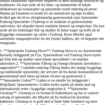
unikke kulinariske oplevelser inspireret af øens naturlige ressourcer og
traditioner. Du kan nyde alt fra fiske- og lammeretter til lokale
delikatesser på restauranter og spisesteder rundt omkring på øerne.
Maden på Færøerne er kendt for sin autenticitet og høje kvalitet,
hvilket gør det til en uforglemmelig gastronomisk rejse.Spisesteder
Faaborg:Spisesteder i Faaborg er en skatkiste af gastronomiske
oplevelser, der afspejler byens maritime historie og omgivelser. Du kan
nyde alt fra friskfanget fisk og skaldyr til lækre kager og kaffe på de
hyggelige restauranter og cafeer i Faaborg. Byen tilbyder også
autentiske smagsoplevelser fra det fynske køkken, der vil begejstre din
smagssans.
1. **Spisesteder Faaborg Havn**: Faaborg Havn er en charmerende
havneby beliggende på Fyn. Spisestederne ved Faaborg Havn byder
på frisk fisk og skaldyr samt lokale specialiteter i en maritim
atmosfære.2. **Spisesteder Fåborg og Omegn (bemærk stavefejlen i
søgeordet)**: I området omkring Fåborg findes der mange hyggelige
og traditionelle spisesteder, der serverer alt fra dansk husmandskost til
gourmetmad med fokus på lokale råvarer og gastronomi.3.
**Spisesteder Galten**: Galten er en mindre by beliggende i
Østjylland. Spisestederne i Galten byder typisk på dansk mad og
internationale retter i hyggelige omgivelser.4. **Spisesteder
Glostrup**: Glostrup er en forstad til København og har et varieret
udvalg af spisesteder, der tilbyder alt fra fastfood til eksotiske
køkkener. Glostrup er et godt sted at finde både familiære og mere