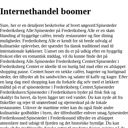
Internethandel boomer
Sure, her er en detaljeret beskrivelse af hvert søgeord:Spisesteder
Frederiksberg Alle:Spisesteder på Frederiksberg Alle er en skøn
blanding af hyggelige caféer, trendy restauranter og fine dining
muligheder. Frederiksberg Alle er kendt for sit brede udvalg af
kulinariske oplevelser, der spænder fra dansk traditionel mad til
internationale køkkener. Uanset om du er på udkig efter en hyggelig
frokost eller en romantisk middag, vil du kunne finde det på
Frederiksberg Alle.Spisesteder Frederiksberg Centret:Spisesteder i
Frederiksberg Centret er ideelle til en hurtig bid mad eller en afslappet
shopping pause. Centret huser en række caféer, bagerier og hurtigmad
steder, der tilbyder alt fra sandwiches og salater til kaffe og kager. Efter
en lang dag med shopping kan du forkæle dig selv med et lækkert
måltid på et af spisestederne i Frederiksberg Centret.Spisesteder
Frederikshavn:Spisesteder i Frederikshavn byder på frisk fisk og
skaldyr fra havet, da byen ligger tæt ved vandet. Du kan nyde alt fra
fiskefiler og rejer til smørrebrød og stjerneskud på de lokale
restauranter. Udover de maritime retter kan du også finde andre
kulinariske godbidder i byen, der tilfredsstiller enhver smag.Spisesteder
Frederikssund:Spisesteder i Frederikssund tilbyder en afslappet
atmosfære med udsigt til fjorden og det historiske bymiljø. Du kan