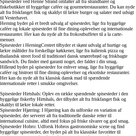
Spisesteder ved Henne Strand omfatter alt fra strandbarer og
fiskebutikker til hyggelige caféer og gourmetrestauranter. Du kan nyde
alt fra friskfanget fisk og skaldyr til lækre burger og salater med udsigt
til Vesterhavet.
Herning byder på et bredt udvalg af spisesteder, lige fra hyggelige
caféer og lokale spisesteder til fine dining-oplevelser og internationale
restauranter. Her kan du nyde alt fra frokostbuffeter til a la carte-
menuer.
Spisesteder i HerningCentret tilbyder et skønt udvalg af hurtige og
lækre måltider fra forskellige køkkener, lige fra italiensk pizza og
thailandsk street food til traditionel dansk smørrebrød og friskbagte
sandwich. Du finder med garanti noget, der falder i din smag.
Hillerød byder på spisesteder for enhver smag, lige fra hyggelige
caféer og bistroer til fine dining-oplevelser og eksotiske restauranter.
Her kan du nyde alt fra klassisk dansk mad til spændende
internationale retter i smukke omgivelser.
Spisesteder Hirtshals: Oplev en række spændende spisesteder i den
hyggelige fiskerby Hirtshals, der tilbyder alt fra friskfanget fisk og
skaldyr til lækre lokale retter.
Spisesteder Hjørring: I Hjørring kan du udforske en variation af
spisesteder, der serverer alt fra traditionelle danske retter til
international cuisine, altid med fokus på friske råvarer og god smag.
Spisesteder Hobro: Udforsk Hobros gastronomiske scene og find
hyggelige spisesteder, der byder på alt fra klassiske favoritter til