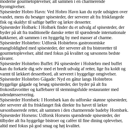
moderne gourmetoplevelser, alt sammen i en charmerende
byomgivelser.
Spisesteder Hobro Havn: Ved Hobro Havn kan du nyde udsigten over
vandet, mens du besøger spisesteder, der serverer alt fra friskfangede
fisk og skaldyr til saftige bøffer og lækre desserter.
Spisesteder Holbæk: I Holbæk finder du et udvalg af spisesteder, der
byder på alt fra traditionelle danske retter til spændende internationale
køkkener, alt sammen i en hyggelig by med masser af charme.
Spisesteder Holstebro: Udforsk Holstebros gastronomiske
mangfoldighed med spisesteder, der serverer alt fra bistroretter til
gourmetoplevelser, altid med fokus på kvalitet og sæsonens bedste
råvarer.
Spisesteder Holstebro Buffet: På spisesteder i Holstebro med buffet
kan du forkæle dig selv med et bredt udvalg af retter, lige fra koldt og
varmt til lækkert dessertbord, alt serveret i hyggelige omgivelser.
Spisesteder Holstebro Gågade: Nyd en gåtur langs Holstebros
hyggelige gågade og besøg spisesteder, der byder på alt fra
frokostfavoritter og kaffebarer til stemningsfulde restauranter med
udendørsservering.
Spisesteder Hornbæk: I Hornbæk kan du udforske skønne spisesteder,
der serverer alt fra friskfanget fisk direkte fra havet til lækre
sæsonbaserede retter, alt sammen i den charmerende badeby Hornbæk.
Spisesteder Horsens: Udforsk Horsens spændende spisesteder, der
tilbyder alt fra hyggelige bistroer og caféer til fine dining oplevelser,
altid med fokus på god smag og høj kvalitet.