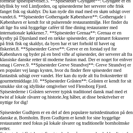
formelle spiseoplevelser.5. **Spisesteder Glyngøre**: Glyngøre er en
idyllisk by ved Limfjorden, og spisestederne her serverer ofte frisk
fanget fisk og skaldyr. Du kan nyde din mad med en skøn udsigt over
vandet.6. **Spisesteder Gothersgade København**: Gothersgade i
København er kendt for sit pulserende restaurantmiljø. Her finder du
alt lige fra små hyggelige caféer til fine dining restauranter med
internationale køkkener.7. **Spisesteder Grenaa**: Grenaa er en
kystby på Djursland med en række spisesteder, der primært fokuserer
på frisk fisk og skaldyr, da byen har et tæt forhold til havet og
fiskeriet.8. **Spisesteder Greve**: Greve er en forstad syd for
København og byder på en bred vifte af spisesteder, der serverer alt fra
klassiske danske retter til moderne fusion mad. Der er noget for enhver
smag i Greve.9. **Spisesteder Greve Strandvej**: Greve Strandvej er
en populær vej langs kysten, hvor du finder flere spisesteder med
fantastisk udsigt over vandet. Her kan du nyde alt fra frokostretter til
gourmetmiddage.10. **Spisesteder Gråsten**: Gråsten er kendt for sit
smukke slot og idylliske omgivelser ved Flensborg Fjord.
Spisestederne i Gråsten serverer typisk traditionel dansk mad med et
twist af lokale råvarer og historie.Jeg håber, at disse beskrivelser er
nyttige for dig!
Spisesteder Gudhjem er en del af den populære turistdestination på den
danske ø, Bornholm. Byen Gudhjem er kendt for sine hyggelige
restauranter med fokus på lokale råvarer og traditionelle bornholmske
retter.