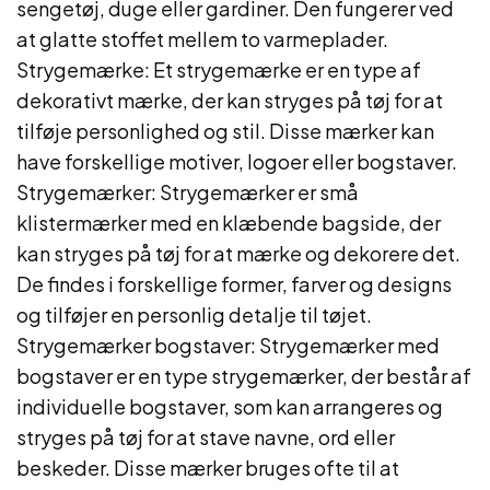
sengetøj, duge eller gardiner. Den fungerer ved
at glatte stoffet mellem to varmeplader.
Strygemærke: Et strygemærke er en type af
dekorativt mærke, der kan stryges på tøj for at
tilføje personlighed og stil. Disse mærker kan
have forskellige motiver, logoer eller bogstaver.
Strygemærker: Strygemærker er små
klistermærker med en klæbende bagside, der
kan stryges på tøj for at mærke og dekorere det.
De findes i forskellige former, farver og designs
og tilføjer en personlig detalje til tøjet.
Strygemærker bogstaver: Strygemærker med
bogstaver er en type strygemærker, der består af
individuelle bogstaver, som kan arrangeres og
stryges på tøj for at stave navne, ord eller
beskeder. Disse mærker bruges ofte til at