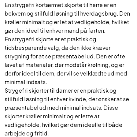
En strygefri kortærmet skjorte til herre er en
bekvem og stilfuld løsning til hverdagsbrug. Den
krøller minimalt og er let at vedligeholde, hvilket
gør den ideel til enhver mand på farten.
En strygefri skjorte er et praktisk og
tidsbesparende valg, da den ikke kræver
strygning for at se præsentabel ud. Den er ofte
lavet af materialer, der modstår krølning, og er
derfor ideel til dem, der vil se velklædte ud med
minimal indsats.
Strygefri skjorter til damer er en praktisk og
stilfuld løsning til enhver kvinde, der ønsker at se
præsentabel ud med minimal indsats. Disse
skjorter krøller minimalt og er lette at
vedligeholde, hvilket gør dem ideelle til både
arbejde og fritid.