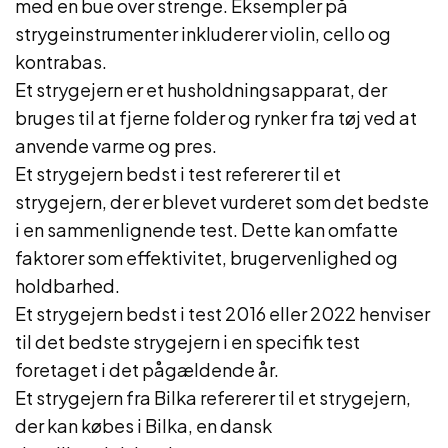
med en bue over strenge. Eksempler på
strygeinstrumenter inkluderer violin, cello og
kontrabas.
Et strygejern er et husholdningsapparat, der
bruges til at fjerne folder og rynker fra tøj ved at
anvende varme og pres.
Et strygejern bedst i test refererer til et
strygejern, der er blevet vurderet som det bedste
i en sammenlignende test. Dette kan omfatte
faktorer som effektivitet, brugervenlighed og
holdbarhed.
Et strygejern bedst i test 2016 eller 2022 henviser
til det bedste strygejern i en specifik test
foretaget i det pågældende år.
Et strygejern fra Bilka refererer til et strygejern,
der kan købes i Bilka, en dansk