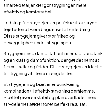
smarte detaljer, der gør strygningen mere
effektiv og komfortabel.
Ledningsfrie strygejern er perfekte til at stryge
tøjet uden at være begrænset af en ledning.
Disse strygejern giver stor frihed og
bevægelighed under strygningen.
Strygejern med dampstation har en stor vandtank
og en kraftig dampfunktion, der gør det nemt at
fjerne krøller og folder. Disse strygejern er ideelle
til strygning af større mængder tøj.
Et strygejern og bræt er en uundværlig
kombination til effektiv strygning derhjemme.
Brættet giver en stabil og plan overflade, mens
strygejernet sørger for et perfekt resultat.