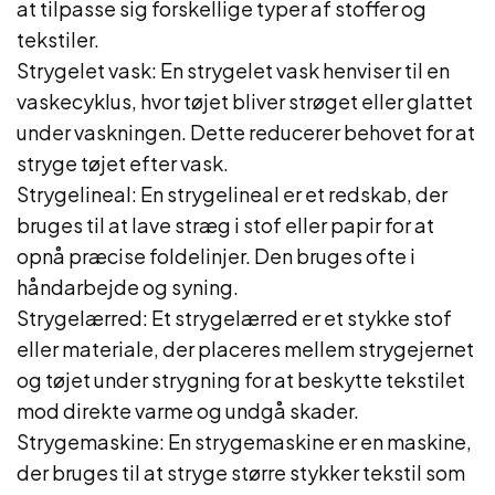
at tilpasse sig forskellige typer af stoffer og
tekstiler.
Strygelet vask: En strygelet vask henviser til en
vaskecyklus, hvor tøjet bliver strøget eller glattet
under vaskningen. Dette reducerer behovet for at
stryge tøjet efter vask.
Strygelineal: En strygelineal er et redskab, der
bruges til at lave stræg i stof eller papir for at
opnå præcise foldelinjer. Den bruges ofte i
håndarbejde og syning.
Strygelærred: Et strygelærred er et stykke stof
eller materiale, der placeres mellem strygejernet
og tøjet under strygning for at beskytte tekstilet
mod direkte varme og undgå skader.
Strygemaskine: En strygemaskine er en maskine,
der bruges til at stryge større stykker tekstil som