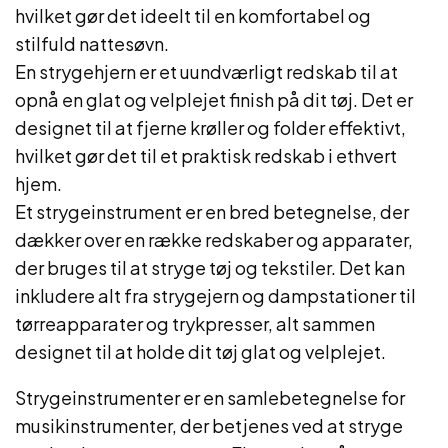
hvilket gør det ideelt til en komfortabel og
stilfuld nattesøvn.
En strygehjern er et uundværligt redskab til at
opnå en glat og velplejet finish på dit tøj. Det er
designet til at fjerne krøller og folder effektivt,
hvilket gør det til et praktisk redskab i ethvert
hjem.
Et strygeinstrument er en bred betegnelse, der
dækker over en række redskaber og apparater,
der bruges til at stryge tøj og tekstiler. Det kan
inkludere alt fra strygejern og dampstationer til
tørreapparater og trykpresser, alt sammen
designet til at holde dit tøj glat og velplejet.
Strygeinstrumenter er en samlebetegnelse for
musikinstrumenter, der betjenes ved at stryge