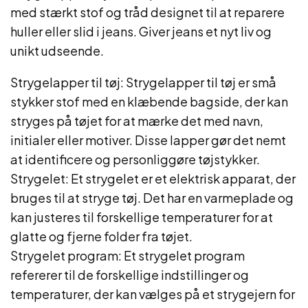
med stærkt stof og tråd designet til at reparere
huller eller slid i jeans. Giver jeans et nyt liv og
unikt udseende.
Strygelapper til tøj: Strygelapper til tøj er små
stykker stof med en klæbende bagside, der kan
stryges på tøjet for at mærke det med navn,
initialer eller motiver. Disse lapper gør det nemt
at identificere og personliggøre tøjstykker.
Strygelet: Et strygelet er et elektrisk apparat, der
bruges til at stryge tøj. Det har en varmeplade og
kan justeres til forskellige temperaturer for at
glatte og fjerne folder fra tøjet.
Strygelet program: Et strygelet program
refererer til de forskellige indstillinger og
temperaturer, der kan vælges på et strygejern for