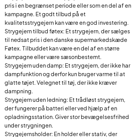
pris i en begrænset periode eller som en del af en
kampagne. Et godt tilbud på et
kvalitetsstrygejern kan være en god investering.
Strygejern tilbud føtex: Et strygejern, der sælges
til nedsat pris i den danske supermarkedskæde
Føtex. Tilbuddet kan være en del af en større
kampagne eller være sæsonbestemt.
Strygejern uden damp: Et strygejern, der ikke har
dampfunktion og derfor kun bruger varme til at
glatte tøjet. Velegnet til tøj, der ikke kræver
dampning.
Strygejern uden ledning: Et trådløst strygejern,
der fungerer på batteri eller ved hjælp af en
opladningsstation. Giver stor bevægelsesfrihed
under strygningen.
Strygejernsholder: En holder eller stativ, der