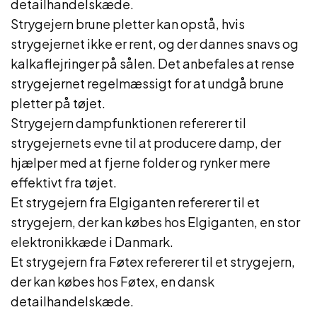
detailhandelskæde.
Strygejern brune pletter kan opstå, hvis
strygejernet ikke er rent, og der dannes snavs og
kalkaflejringer på sålen. Det anbefales at rense
strygejernet regelmæssigt for at undgå brune
pletter på tøjet.
Strygejern dampfunktionen refererer til
strygejernets evne til at producere damp, der
hjælper med at fjerne folder og rynker mere
effektivt fra tøjet.
Et strygejern fra Elgiganten refererer til et
strygejern, der kan købes hos Elgiganten, en stor
elektronikkæde i Danmark.
Et strygejern fra Føtex refererer til et strygejern,
der kan købes hos Føtex, en dansk
detailhandelskæde.