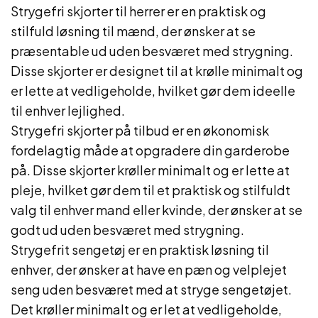
Strygefri skjorter til herrer er en praktisk og
stilfuld løsning til mænd, der ønsker at se
præsentable ud uden besværet med strygning.
Disse skjorter er designet til at krølle minimalt og
er lette at vedligeholde, hvilket gør dem ideelle
til enhver lejlighed.
Strygefri skjorter på tilbud er en økonomisk
fordelagtig måde at opgradere din garderobe
på. Disse skjorter krøller minimalt og er lette at
pleje, hvilket gør dem til et praktisk og stilfuldt
valg til enhver mand eller kvinde, der ønsker at se
godt ud uden besværet med strygning.
Strygefrit sengetøj er en praktisk løsning til
enhver, der ønsker at have en pæn og velplejet
seng uden besværet med at stryge sengetøjet.
Det krøller minimalt og er let at vedligeholde,