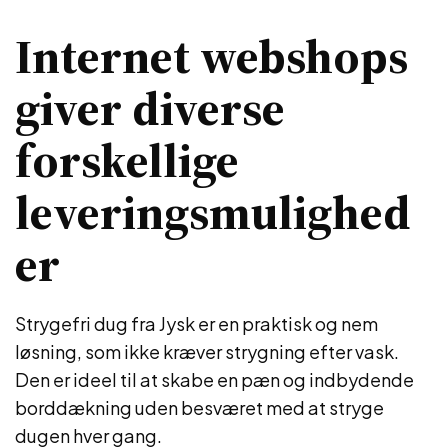
Internet webshops
giver diverse
forskellige
leveringsmulighed
er
Strygefri dug fra Jysk er en praktisk og nem
løsning, som ikke kræver strygning efter vask.
Den er ideel til at skabe en pæn og indbydende
borddækning uden besværet med at stryge
dugen hver gang.