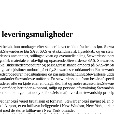
e leveringsmuligheder
det beløb, hun modtager efter skat er blevet trukket fra hendes løn. Stewa
rt.Stewardesse løn SAS: SAS er et skandinavisk flyselskab, og en stewa
es anciennitet, stillingsniveau og eventuelle tillæg.Stewardesse porn:
nografisk materiale er ulovligt og upassende.Stewardesse SAS: Stewardes
ke, sikkerhedsprocedurer og passagerassistance ombord på SAS-fly.Stew
lange arbejdstimer ombord på et fly.Stewardesse uddannelse: En steward
rhedsprocedurer, nødsituationer og passagerbehandling.Stewardesse udd
andarder.Stewardesse uniform: En stewardesse uniform består af specifikk
erer ofte en kjole eller en dragt, sko, hat og andre accessories.Steward
områder, herunder økonomi, miljø og personaleforvaltning.Stewardship da
cer kan bidrage til at uddybe forståelsen af, hvordan stewardship-princ
 Det har også været brugt som et fornavn. Stewart er også navnet på en
ional Airport, er en lufthavn beliggende i New Windsor, New York, cirk
t med de større lufthavne i New York-området.