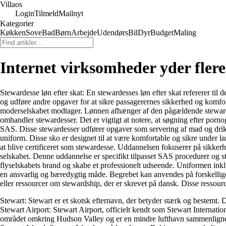
Villaos
Login
Tilmeld
Mailnyt
Kategorier
Køkken
Sove
Bad
Børn
Arbejde
Udendørs
Bil
Dyr
Budget
Maling
Internet virksomheder yder fler
Stewardesse løn efter skat: En stewardesses løn efter skat refererer til 
og udføre andre opgaver for at sikre passagerernes sikkerhed og komfo
moderselskabet modtager. Lønnen afhænger af den pågældende stewardess
omhandler stewardesser. Det er vigtigt at notere, at søgning efter por
SAS. Disse stewardesser udfører opgaver som servering af mad og drik
uniform. Disse sko er designet til at være komfortable og sikre under 
at blive certificeret som stewardesse. Uddannelsen fokuserer på sikke
selskabet. Denne uddannelse er specifikt tilpasset SAS procedurer og st
flyselskabets brand og skabe et professionelt udseende. Uniformen inklud
en ansvarlig og bæredygtig måde. Begrebet kan anvendes på forskellige 
eller ressourcer om stewardship, der er skrevet på dansk. Disse ressour
Stewart: Stewart er et skotsk efternavn, der betyder stærk og bestemt.
Stewart Airport: Stewart Airport, officielt kendt som Stewart Internat
området omkring Hudson Valley og er en mindre lufthavn sammenligne