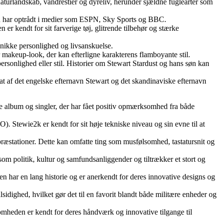
aturlandskab, vandrestier og dyreliv, herunder sjældne fuglearter som
an har optrådt i medier som ESPN, Sky Sports og BBC.
er kendt for sit farverige tøj, glitrende tilbehør og stærke
 unikke personlighed og livsanskuelse.
r makeup-look, der kan efterligne karakterens flamboyante stil.
ersonlighed eller stil. Historier om Stewart Stardust og hans søn kan
t af det engelske efternavn Stewart og det skandinaviske efternavn
e album og singler, der har fået positiv opmærksomhed fra både
). Stewie2k er kendt for sit høje tekniske niveau og sin evne til at
 præstationer. Dette kan omfatte ting som musfølsomhed, tastatursnit og
m politik, kultur og samfundsanliggender og tiltrækker et stort og
en har en lang historie og er anerkendt for deres innovative designs og
idighed, hvilket gør det til en favorit blandt både militære enheder og
somheden er kendt for deres håndværk og innovative tilgange til