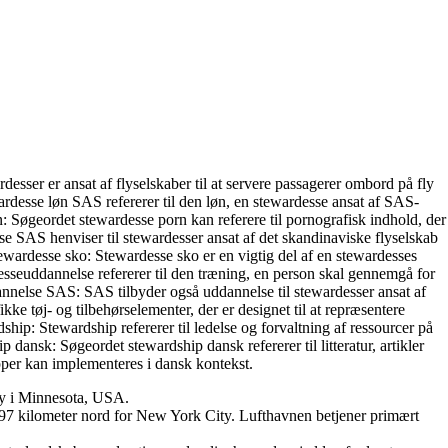
rdesser er ansat af flyselskaber til at servere passagerer ombord på fly
rdesse løn SAS refererer til den løn, en stewardesse ansat af SAS-
 Søgeordet stewardesse porn kan referere til pornografisk indhold, der
se SAS henviser til stewardesser ansat af det skandinaviske flyselskab
ardesse sko: Stewardesse sko er en vigtig del af en stewardesses
esseuddannelse refererer til den træning, en person skal gennemgå for
annelse SAS: SAS tilbyder også uddannelse til stewardesser ansat af
e tøj- og tilbehørselementer, der er designet til at repræsentere
ship: Stewardship refererer til ledelse og forvaltning af ressourcer på
nsk: Søgeordet stewardship dansk refererer til litteratur, artikler
ipper kan implementeres i dansk kontekst.
 by i Minnesota, USA.
a 97 kilometer nord for New York City. Lufthavnen betjener primært