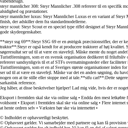
våbendesign.
steyr mannlicher 308: Steyr Mannlicher .308 refererer til en specifik mo
alsidighed og præstationer.
steyr mannlicher luxus: Steyr Mannlicher Luxus er en variant af Steyr Ma
finish, der adskiller dem fra standardmodellerne.
steyr scout: Steyr Scout er en speciel type riffel designet af Steyr Man
gode skydeegenskaber.
**steyr ssg 69**:Steyr SSG 69 er en østrigsk præcisionsrifler, der er ke
traktor**:Steyr er også kendt for at producere traktorer af høj kvalitet. 
søgeresultat ser ud til at være en stavefejl. Måske mente du noget ande
Turistföreningen, som er en svensk organisation dedikeret til friluftsli
refererer sandsynligvis til et af STFs overnatningssteder eller facilite
Turistföreningen, som er en af Sveriges største organisationer inden for 
ser ud til at være en stavefejl. Måske var det en anden søgning, du ha
nogen om at tie stille eller stoppe med at tale.**stfu carl**:Dette søge
sarkastisk reference.
Jeg håber, at disse beskrivelser hjælper! Lad mig vide, hvis der er noge
Eksport i fremtiden skal ske via online salg
•
Endda den mest letkøbte 
voldsomt
•
Eksport i fremtiden skal ske via online salg
•
Flere internet
at hente ordren selv
•
Væksten bør ske via internettet
•
© Indholdet er ophavsretligt beskyttet.
© Ophavsret gælder. Vi samarbejder med partnere og kan få provision
© Ophavsret gælder for alt indhold her. Vi kan få en del af salget genne