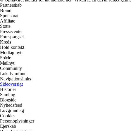
Partnerskab
Brand
Sponsorat
Affiliate
Støtte
Pressecenter
Forespørgsel
Kreds
Hold kontakt
Modtag nyt
SoMe
Mailnyt
Community
Lokalsamfund
Navigationslinks
Sideoversigt
Historier
Samling
Blogside
Nyhedsfeed
Lovgrundlag
Cookies
Personoplysninger
Ejerskab