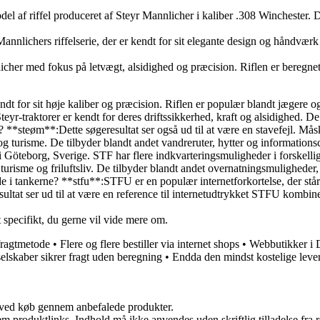
del af riffel produceret af Steyr Mannlicher i kaliber .308 Winchester. 
nnlichers riffelserie, der er kendt for sit elegante design og håndværk 
nlicher med fokus på letvægt, alsidighed og præcision. Riflen er beregnet
ndt for sit høje kaliber og præcision. Riflen er populær blandt jægere o
Steyr-traktorer er kendt for deres driftssikkerhed, kraft og alsidighed. D
t? **steøm**:Dette søgeresultat ser også ud til at være en stavefejl. M
v og turisme. De tilbyder blandt andet vandreruter, hytter og informatio
ter i Göteborg, Sverige. STF har flere indkvarteringsmuligheder i forskel
turisme og friluftsliv. De tilbyder blandt andet overnatningsmuligheder, v
vde i tankerne? **stfu**:STFU er en populær internetforkortelse, der st
resultat ser ud til at være en reference til internetudtrykket STFU komb
t specifikt, du gerne vil vide mere om.
fragtmetode
•
Flere og flere bestiller via internet shops
•
Webbutikker i D
 selskaber sikrer fragt uden beregning
•
Endda den mindst kostelige leve
 ved køb gennem anbefalede produkter.
m produktlinks. Indhold må ikke anvendes uden skriftlig tilladelse fra r