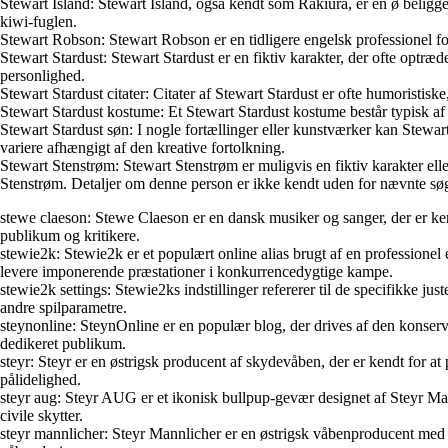
Stewart Island: Stewart Island, også kendt som Rakiura, er en ø beligg
kiwi-fuglen.
Stewart Robson: Stewart Robson er en tidligere engelsk professionel 
Stewart Stardust: Stewart Stardust er en fiktiv karakter, der ofte optræ
personlighed.
Stewart Stardust citater: Citater af Stewart Stardust er ofte humoristisk
Stewart Stardust kostume: Et Stewart Stardust kostume består typisk af f
Stewart Stardust søn: I nogle fortællinger eller kunstværker kan Stewart
variere afhængigt af den kreative fortolkning.
Stewart Stenstrøm: Stewart Stenstrøm er muligvis en fiktiv karakter el
Stenstrøm. Detaljer om denne person er ikke kendt uden for nævnte sø
stewe claeson: Stewe Claeson er en dansk musiker og sanger, der er ke
publikum og kritikere.
stewie2k: Stewie2k er et populært online alias brugt af en professionel 
levere imponerende præstationer i konkurrencedygtige kampe.
stewie2k settings: Stewie2ks indstillinger refererer til de specifikke j
andre spilparametre.
steynonline: SteynOnline er en populær blog, der drives af den konser
dedikeret publikum.
steyr: Steyr er en østrigsk producent af skydevåben, der er kendt for at
pålidelighed.
steyr aug: Steyr AUG er et ikonisk bullpup-gevær designet af Steyr Mann
civile skytter.
steyr mannlicher: Steyr Mannlicher er en østrigsk våbenproducent med et