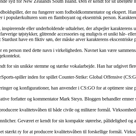
ende syd for New Zealands South Island. Øen er kendt for sit uberørte n
fodboldspiller, der nu fungerer som fodboldkommentator og ekspert. H
der i populærkulturen som en flamboyant og eksentrisk person. Karakteren 
e, inspirerende eller underholdende udtalelser, der afspejler karakterens
arverige tøjstykker, glitrende accessories og muligvis et unikt hår- elle
 Stardust have en fiktiv søn, der måske arver karakterens ekscentriske p
ler en person med dette navn i virkeligheden. Navnet kan være sammensa
gekontekst.
ndt for sin unikke stemme og stærke vokalarbejde. Han har udgivet fler
eSports-spiller inden for spillet Counter-Strike: Global Offensive (CS:GO
usteringer og konfigurationer, han anvender i CS:GO for at optimere sine
vative forfatter og kommentator Mark Steyn. Bloggen behandler emner so
 producere kvalitetsvåben til både civile og militære formål. Virksomhed
licher. Geværet er kendt for sin kompakte størrelse, pålidelighed og als
 stærkt ry for at producere kvalitetsvåben til forskellige formål. Virk