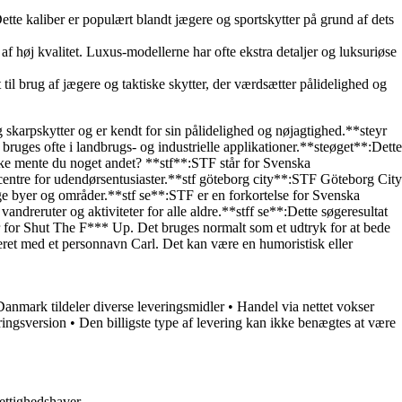
Dette kaliber er populært blandt jægere og sportskytter på grund af dets
af høj kvalitet. Luxus-modellerne har ofte ekstra detaljer og luksuriøse
 til brug af jægere og taktiske skytter, der værdsætter pålidelighed og
g skarpskytter og er kendt for sin pålidelighed og nøjagtighed.**steyr
e bruges ofte i landbrugs- og industrielle applikationer.**steøget**:Dette
åske mente du noget andet? **stf**:STF står for Svenska
nscentre for udendørsentusiaster.**stf göteborg city**:STF Göteborg City
lige byer og områder.**stf se**:STF er en forkortelse for Svenska
andreruter og aktiviteter for alle aldre.**stff se**:Dette søgeresultat
år for Shut The F*** Up. Det bruges normalt som et udtryk for at bede
ineret med et personnavn Carl. Det kan være en humoristisk eller
anmark tildeler diverse leveringsmidler
•
Handel via nettet vokser
ringsversion
•
Den billigste type af levering kan ikke benægtes at være
ettighedshaver.