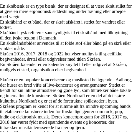
En skråbænk er en type bænk, der er designet til at være skråt stillet for
at give en mere ergonomisk siddestilling under træning eller arbejde
med vægte.
Et skråbånd er et bånd, der er skråt afskåret i stedet for vandret eller
lodret.
Skråbånd Jysk refererer sandsynligvis til et skråbånd med tilknytning
til den jyske region i Danmark.
En skråbåndsfolder anvendes til at folde stof eller bånd på en skrå eller
vinklet måde.
Skråen 2016, 2017, 2018 og 2022 henviser muligvis til specifikke
begivenheder, årstal eller udgivelser med titlen Skråen.
En Skråen-kalender er en kalender knyttet til eller udgivet af Skråen,
muligvis et sted, organisation eller begivenhed.
Skråen er en populær koncertscene og musiksted beliggende i Aalborg,
der huser en bred vifte af live-koncerter og arrangementer. Stedet er
kendt for sin intime atmosfære og gode lyd, som tiltrækker både lokale
og internationale kunstnere. Skråen Nordkraft er en del af det større
kulturhus Nordkraft og er et af de foretrukne spillesteder i byen.
Skråens program er kendt for at rumme alt fra mindre upcoming bands
til etablerede kunstnere inden for forskellige genrer som rock, pop,
indie og elektronisk musik. Deres koncertprogram for 2016, 2017 og
2018 har været fyldt med spændende events og koncerter, der
tiltrækker musikinteresserede fra nær og fjern.