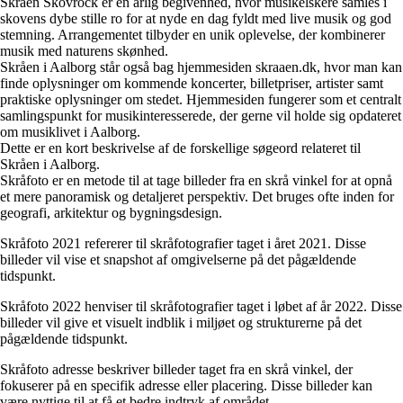
Skråen Skovrock er en årlig begivenhed, hvor musikelskere samles i
skovens dybe stille ro for at nyde en dag fyldt med live musik og god
stemning. Arrangementet tilbyder en unik oplevelse, der kombinerer
musik med naturens skønhed.
Skråen i Aalborg står også bag hjemmesiden skraaen.dk, hvor man kan
finde oplysninger om kommende koncerter, billetpriser, artister samt
praktiske oplysninger om stedet. Hjemmesiden fungerer som et centralt
samlingspunkt for musikinteresserede, der gerne vil holde sig opdateret
om musiklivet i Aalborg.
Dette er en kort beskrivelse af de forskellige søgeord relateret til
Skråen i Aalborg.
Skråfoto er en metode til at tage billeder fra en skrå vinkel for at opnå
et mere panoramisk og detaljeret perspektiv. Det bruges ofte inden for
geografi, arkitektur og bygningsdesign.
Skråfoto 2021 refererer til skråfotografier taget i året 2021. Disse
billeder vil vise et snapshot af omgivelserne på det pågældende
tidspunkt.
Skråfoto 2022 henviser til skråfotografier taget i løbet af år 2022. Disse
billeder vil give et visuelt indblik i miljøet og strukturerne på det
pågældende tidspunkt.
Skråfoto adresse beskriver billeder taget fra en skrå vinkel, der
fokuserer på en specifik adresse eller placering. Disse billeder kan
være nyttige til at få et bedre indtryk af området.