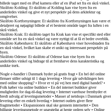
billede taget med en iPad kamera eller af en iPad set fra en skrå vinkel.
Skråfoto Kolding: Et skråfoto af Kolding kan vise byen fra en
anderledes vinkel og give et nyt perspektiv på dens arkitektur og
omgivelser.
Skråfoto Kortforsyningen: Et skråfoto fra Kortforsyningen kan være et
detaljeret og nøjagtigt billede af et bestemt område taget fra luften i en
skrå vinkel.
Skråfoto Krak: Et skråfoto taget fra Krak kan vise et specifikt sted eller
område set fra en skrå vinkel og være nyttigt til at få et bedre overblik.
Skråfoto København: Et skråfoto af København viser hovedstaden fra
en skrå vinkel, hvilket kan skabe et unikt og interessant perspektiv på
byen.
Skråfoto Odense: Et skråfoto af Odense kan vise byen fra en
anderledes vinkel og bidrage til at fremhæve dens karakteristika og
unikke træk.
Nogle e-handler i Danmark byder på gratis fragt
•
En hel del online
firmaer stiller udsigt til 1 dags levering
•
Hvor går udviklingen hen
med online shopping?
•
Hvor er vi på vej hen med digital handel?
•
Folk køber via online butikker
•
En del internet butikker giver
muligheden for dag-til-dag levering
•
Internet varehuse frembyder et
bredt udvalg af leveringsmetoder
•
Masser af netshops i Danmark giver
levering efter en enkelt hverdag
•
Internet outlets giver flere
fragtmetoder
•
Ekspansionen skal ske gennem internettet
•
Den
billigste leveringsmetode er unægtelig at hente ordren selv
•
Online