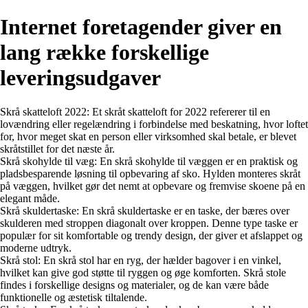
Internet foretagender giver en
lang række forskellige
leveringsudgaver
Skrå skatteloft 2022: Et skråt skatteloft for 2022 refererer til en
lovændring eller regelændring i forbindelse med beskatning, hvor loftet
for, hvor meget skat en person eller virksomhed skal betale, er blevet
skråtstillet for det næste år.
Skrå skohylde til væg: En skrå skohylde til væggen er en praktisk og
pladsbesparende løsning til opbevaring af sko. Hylden monteres skråt
på væggen, hvilket gør det nemt at opbevare og fremvise skoene på en
elegant måde.
Skrå skuldertaske: En skrå skuldertaske er en taske, der bæres over
skulderen med stroppen diagonalt over kroppen. Denne type taske er
populær for sit komfortable og trendy design, der giver et afslappet og
moderne udtryk.
Skrå stol: En skrå stol har en ryg, der hælder bagover i en vinkel,
hvilket kan give god støtte til ryggen og øge komforten. Skrå stole
findes i forskellige designs og materialer, og de kan være både
funktionelle og æstetisk tiltalende.