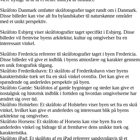
Skråfoto Danmark omfatter skråfotografier taget rundt om i Danmark.
Disse billeder kan vise alt fra bylandskaber til naturskønne områder
med et unikt perspektiv.
Skråfoto Esbjerg viser skråfotografier taget specifikt i Esbjerg. Disse
billeder vil fremvise byens arkitektur, kultur og omgivelser fra en
interessant vinkel.
Skråfoto Fredericia refererer til skråfotografier taget i byen Fredericia.
Disse billeder vil give et indblik i byens atmosfære og karakter gennem
en unik fotografisk tilgang.
Skråfoto Frederikshavn: Et skråfoto af Frederikshavn viser byens
karakteristiske træk set fra en skrå vinkel ovenfra. Det kan give et
spændende og anderledes perspektiv på byen.
Skråfoto Gamle: Skråfotos af gamle bygninger og steder kan give et
nostalgisk og historisk indblik i fortiden og hvordan omgivelserne har
ændret sig over tid.
Skråfoto Holstebro: Et skråfoto af Holstebro viser byen set fra en skrå
vinkel, hvilket kan give et anderledes og interessant blik på byens
arkitektur og omgivelser.
Skråfoto Horsens: Et skråfoto af Horsens kan vise byen fra en
anderledes vinkel og bidrage til at fremhæve dens unikke træk og
karakteristika.
Skråfoto iPad: Et skråfoto af en iPad refererer sandsynligvis til et