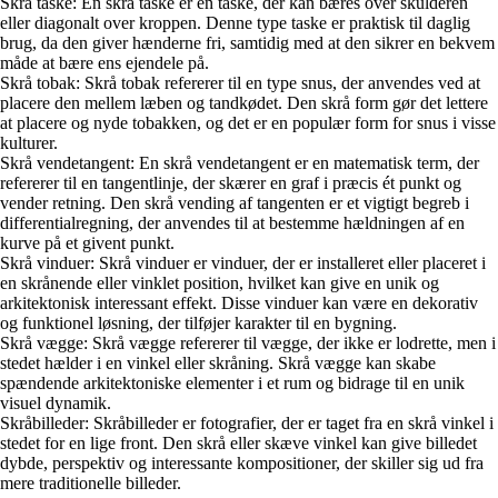
Skrå taske: En skrå taske er en taske, der kan bæres over skulderen
eller diagonalt over kroppen. Denne type taske er praktisk til daglig
brug, da den giver hænderne fri, samtidig med at den sikrer en bekvem
måde at bære ens ejendele på.
Skrå tobak: Skrå tobak refererer til en type snus, der anvendes ved at
placere den mellem læben og tandkødet. Den skrå form gør det lettere
at placere og nyde tobakken, og det er en populær form for snus i visse
kulturer.
Skrå vendetangent: En skrå vendetangent er en matematisk term, der
refererer til en tangentlinje, der skærer en graf i præcis ét punkt og
vender retning. Den skrå vending af tangenten er et vigtigt begreb i
differentialregning, der anvendes til at bestemme hældningen af en
kurve på et givent punkt.
Skrå vinduer: Skrå vinduer er vinduer, der er installeret eller placeret i
en skrånende eller vinklet position, hvilket kan give en unik og
arkitektonisk interessant effekt. Disse vinduer kan være en dekorativ
og funktionel løsning, der tilføjer karakter til en bygning.
Skrå vægge: Skrå vægge refererer til vægge, der ikke er lodrette, men i
stedet hælder i en vinkel eller skråning. Skrå vægge kan skabe
spændende arkitektoniske elementer i et rum og bidrage til en unik
visuel dynamik.
Skråbilleder: Skråbilleder er fotografier, der er taget fra en skrå vinkel i
stedet for en lige front. Den skrå eller skæve vinkel kan give billedet
dybde, perspektiv og interessante kompositioner, der skiller sig ud fra
mere traditionelle billeder.