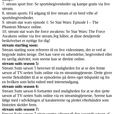
7. stream sport free: Se sportsbegivenheder og kampe gratis via live
stream.
8. stream sports: Få adgang til live stream af en bred vifte af
sportsbegivenheder.
9. stream star wars episode 1: Se Star Wars: Episode I – The
Phantom Menace online.
10. stream star wars the force awakens: Se Star Wars: The Force
Awakens online via live stream.Jeg håber, at disse detaljerede
beskrivelser er nyttige for dig!
stream starting soon:
Stream starting soon refererer til en live videostrøm, der er ved at
begynde inden længe. Det kan være en udsendelse, begivenhed eller
en særlig aktivitet, som seerne kan se direkte online.
stream suits season 5:
Stream Suits sæson 5 henviser til muligheden for at se den femte
sæson af TV-serien Suits online via en streamingtjeneste. Dette giver
seerne fleksibilitet til at se episoderne på deres eget tidspunkt og fra
en hvilken som helst enhed med internetadgang.
stream suits season 6:
Stream Suits sæson 6 fortsætter med muligheden for at se den sjette
sæson af TV-serien Suits online via en streamingtjeneste. Seerne kan
følge med i udviklingen af karaktererne og plottet efterhånden som
historien skrider frem.
stream suits season 7:
Stream Suits sæson 7 giver seerne adgang til den syvende sæson af