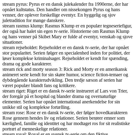
stream pyrus: Pyrus er en dansk julekalender fra 1990erne, der har
opnået kultstatus. Den handler om nissekongen Pyrus og hans
venner, der oplever forskellige eventyr. En hyggelig og sjov
juletradition for mange danskere.
stream rasmus klump: Rasmus Klump er en populær tegneseriefigur,
der også har halet sin egen tv-serie. Historierne om Rasmus Klump
og hans venner på Skibet Mary er fulde af eventyr, venskab og sjove
situationer.
stream rejseholdet: Rejseholdet er en dansk tv-serie, der har opnået
stor popularitet. Serien følger en specialenhed inden for politiet, der
løser komplekse kriminalsager. Rejseholdet er kendt for spænding,
drama og gode karakterer.
stream rick and morty season 3: Rick and Morty er en amerikansk
animeret serie kendt for sin skøre humor, science fiction-temaer og
dybdegående karakterudvikling. Den tredje sæson af serien har
været populær blandt fans og kritikere.
stream riget: Riget er en dansk tv-serie instrueret af Lars von Trier,
der foregår på et hospital og blander drama og overnaturlige
elementer. Serien har opnået international anerkendelse for sin
unikke stil og komplekse fortælling.
stream rose: Rose er en dansk tv-serie, der følger hovedkarakteren
Rose gennem hendes liv og relationer. Serien berører emner som
kærlighed, familie og identitet og har modtaget ros for sit realistiske
portræt af menneskelige relationer.
stream royal: Royal er en svensk tv-serie om den fiktive