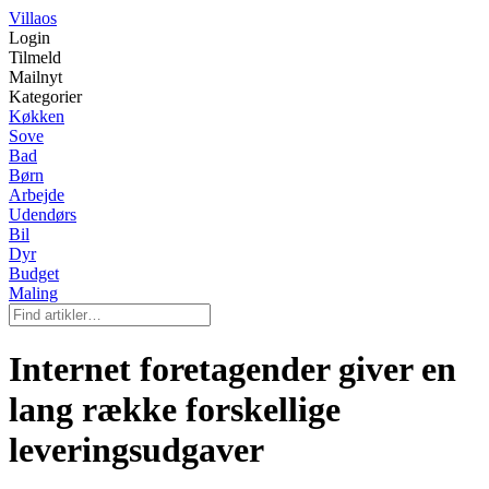
Villaos
Login
Tilmeld
Mailnyt
Kategorier
Køkken
Sove
Bad
Børn
Arbejde
Udendørs
Bil
Dyr
Budget
Maling
Internet foretagender giver en
lang række forskellige
leveringsudgaver