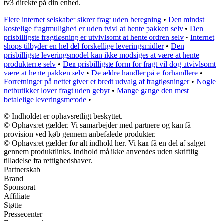
tv3 direkte på din enhed.
Flere internet selskaber sikrer fragt uden beregning
•
Den mindst
kostelige fragtmulighed er uden tvivl at hente pakken selv
•
Den
prisbilligste fragtløsning er utvivlsomt at hente ordren selv
•
Internet
shops tilbyder en hel del forskellige leveringsmidler
•
Den
prisbilligste leveringsmodel kan ikke modsiges at være at hente
produkterne selv
•
Den prisbilligste form for fragt vil dog utvivlsomt
være at hente pakken selv
•
De ældre handler på e-forhandlere
•
Forretninger på nettet giver et bredt udvalg af fragtløsninger
•
Nogle
netbutikker lover fragt uden gebyr
•
Mange gange den mest
betalelige leveringsmetode
•
© Indholdet er ophavsretligt beskyttet.
© Ophavsret gælder. Vi samarbejder med partnere og kan få
provision ved køb gennem anbefalede produkter.
© Ophavsret gælder for alt indhold her. Vi kan få en del af salget
gennem produktlinks. Indhold må ikke anvendes uden skriftlig
tilladelse fra rettighedshaver.
Partnerskab
Brand
Sponsorat
Affiliate
Støtte
Pressecenter