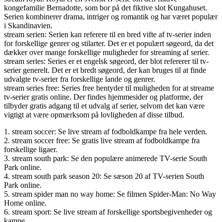
kongefamilie Bernadotte, som bor på det fiktive slot Kungahuset.
Serien kombinerer drama, intriger og romantik og har været populær
i Skandinavien.
stream serien: Serien kan referere til en bred vifte af tv-serier inden
for forskellige genrer og stilarter. Det er et populært søgeord, da det
dækker over mange forskellige muligheder for streaming af serier.
stream series: Series er et engelsk søgeord, der blot refererer til tv-
serier generelt. Det er et bredt søgeord, der kan bruges til at finde
udvalgte tv-serier fra forskellige lande og genrer.
stream series free: Series free hentyder til muligheden for at streame
tv-serier gratis online. Der findes hjemmesider og platforme, der
tilbyder gratis adgang til et udvalg af serier, selvom det kan være
vigtigt at være opmærksom på lovligheden af disse tilbud.
1. stream soccer: Se live stream af fodboldkampe fra hele verden.
2. stream soccer free: Se gratis live stream af fodboldkampe fra
forskellige ligaer.
3. stream south park: Se den populære animerede TV-serie South
Park online.
4. stream south park season 20: Se sæson 20 af TV-serien South
Park online.
5. stream spider man no way home: Se filmen Spider-Man: No Way
Home online.
6. stream sport: Se live stream af forskellige sportsbegivenheder og
kampe.