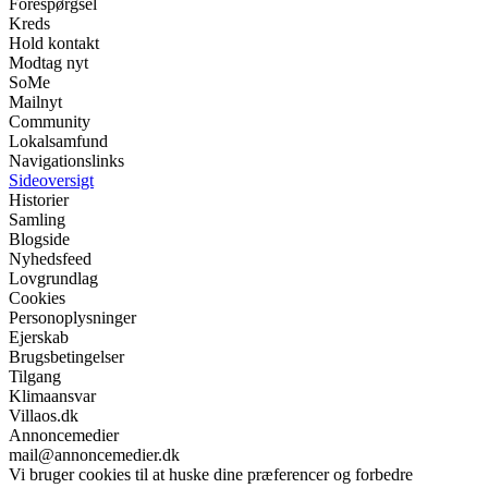
Forespørgsel
Kreds
Hold kontakt
Modtag nyt
SoMe
Mailnyt
Community
Lokalsamfund
Navigationslinks
Sideoversigt
Historier
Samling
Blogside
Nyhedsfeed
Lovgrundlag
Cookies
Personoplysninger
Ejerskab
Brugsbetingelser
Tilgang
Klimaansvar
Villaos.dk
Annoncemedier
mail@annoncemedier.dk
Vi bruger cookies til at huske dine præferencer og forbedre