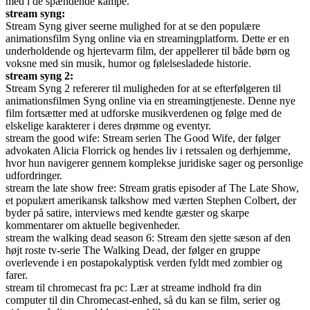
med i de spændende kampe.
stream syng:
Stream Syng giver seerne mulighed for at se den populære
animationsfilm Syng online via en streamingplatform. Dette er en
underholdende og hjertevarm film, der appellerer til både børn og
voksne med sin musik, humor og følelsesladede historie.
stream syng 2:
Stream Syng 2 refererer til muligheden for at se efterfølgeren til
animationsfilmen Syng online via en streamingtjeneste. Denne nye
film fortsætter med at udforske musikverdenen og følge med de
elskelige karakterer i deres drømme og eventyr.
stream the good wife: Stream serien The Good Wife, der følger
advokaten Alicia Florrick og hendes liv i retssalen og derhjemme,
hvor hun navigerer gennem komplekse juridiske sager og personlige
udfordringer.
stream the late show free: Stream gratis episoder af The Late Show,
et populært amerikansk talkshow med værten Stephen Colbert, der
byder på satire, interviews med kendte gæster og skarpe
kommentarer om aktuelle begivenheder.
stream the walking dead season 6: Stream den sjette sæson af den
højt roste tv-serie The Walking Dead, der følger en gruppe
overlevende i en postapokalyptisk verden fyldt med zombier og
farer.
stream til chromecast fra pc: Lær at streame indhold fra din
computer til din Chromecast-enhed, så du kan se film, serier og