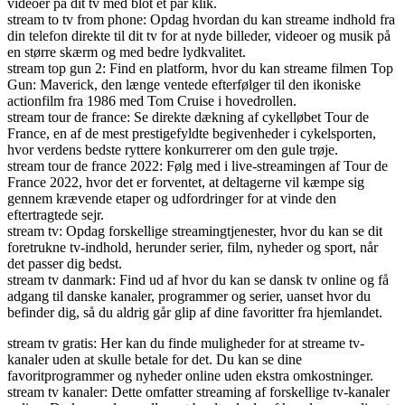
videoer på dit tv med blot et par klik.
stream to tv from phone: Opdag hvordan du kan streame indhold fra
din telefon direkte til dit tv for at nyde billeder, videoer og musik på
en større skærm og med bedre lydkvalitet.
stream top gun 2: Find en platform, hvor du kan streame filmen Top
Gun: Maverick, den længe ventede efterfølger til den ikoniske
actionfilm fra 1986 med Tom Cruise i hovedrollen.
stream tour de france: Se direkte dækning af cykelløbet Tour de
France, en af de mest prestigefyldte begivenheder i cykelsporten,
hvor verdens bedste ryttere konkurrerer om den gule trøje.
stream tour de france 2022: Følg med i live-streamingen af Tour de
France 2022, hvor det er forventet, at deltagerne vil kæmpe sig
gennem krævende etaper og udfordringer for at vinde den
eftertragtede sejr.
stream tv: Opdag forskellige streamingtjenester, hvor du kan se dit
foretrukne tv-indhold, herunder serier, film, nyheder og sport, når
det passer dig bedst.
stream tv danmark: Find ud af hvor du kan se dansk tv online og få
adgang til danske kanaler, programmer og serier, uanset hvor du
befinder dig, så du aldrig går glip af dine favoritter fra hjemlandet.
stream tv gratis: Her kan du finde muligheder for at streame tv-
kanaler uden at skulle betale for det. Du kan se dine
favoritprogrammer og nyheder online uden ekstra omkostninger.
stream tv kanaler: Dette omfatter streaming af forskellige tv-kanaler