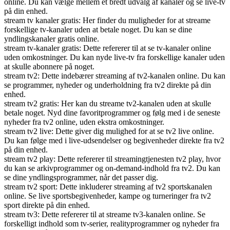
online. Du kan vælge mellem et bredt udvalg af kanaler og se live-tv
på din enhed.
stream tv kanaler gratis: Her finder du muligheder for at streame
forskellige tv-kanaler uden at betale noget. Du kan se dine
yndlingskanaler gratis online.
stream tv-kanaler gratis: Dette refererer til at se tv-kanaler online
uden omkostninger. Du kan nyde live-tv fra forskellige kanaler uden
at skulle abonnere på noget.
stream tv2: Dette indebærer streaming af tv2-kanalen online. Du kan
se programmer, nyheder og underholdning fra tv2 direkte på din
enhed.
stream tv2 gratis: Her kan du streame tv2-kanalen uden at skulle
betale noget. Nyd dine favoritprogrammer og følg med i de seneste
nyheder fra tv2 online, uden ekstra omkostninger.
stream tv2 live: Dette giver dig mulighed for at se tv2 live online.
Du kan følge med i live-udsendelser og begivenheder direkte fra tv2
på din enhed.
stream tv2 play: Dette refererer til streamingtjenesten tv2 play, hvor
du kan se arkivprogrammer og on-demand-indhold fra tv2. Du kan
se dine yndlingsprogrammer, når det passer dig.
stream tv2 sport: Dette inkluderer streaming af tv2 sportskanalen
online. Se live sportsbegivenheder, kampe og turneringer fra tv2
sport direkte på din enhed.
stream tv3: Dette refererer til at streame tv3-kanalen online. Se
forskelligt indhold som tv-serier, realityprogrammer og nyheder fra