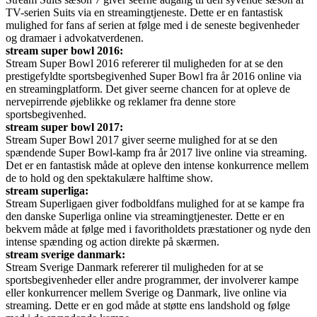
TV-serien Suits via en streamingtjeneste. Dette er en fantastisk
mulighed for fans af serien at følge med i de seneste begivenheder
og dramaer i advokatverdenen.
stream super bowl 2016:
Stream Super Bowl 2016 refererer til muligheden for at se den
prestigefyldte sportsbegivenhed Super Bowl fra år 2016 online via
en streamingplatform. Det giver seerne chancen for at opleve de
nervepirrende øjeblikke og reklamer fra denne store
sportsbegivenhed.
stream super bowl 2017:
Stream Super Bowl 2017 giver seerne mulighed for at se den
spændende Super Bowl-kamp fra år 2017 live online via streaming.
Det er en fantastisk måde at opleve den intense konkurrence mellem
de to hold og den spektakulære halftime show.
stream superliga:
Stream Superligaen giver fodboldfans mulighed for at se kampe fra
den danske Superliga online via streamingtjenester. Dette er en
bekvem måde at følge med i favoritholdets præstationer og nyde den
intense spænding og action direkte på skærmen.
stream sverige danmark:
Stream Sverige Danmark refererer til muligheden for at se
sportsbegivenheder eller andre programmer, der involverer kampe
eller konkurrencer mellem Sverige og Danmark, live online via
streaming. Dette er en god måde at støtte ens landshold og følge