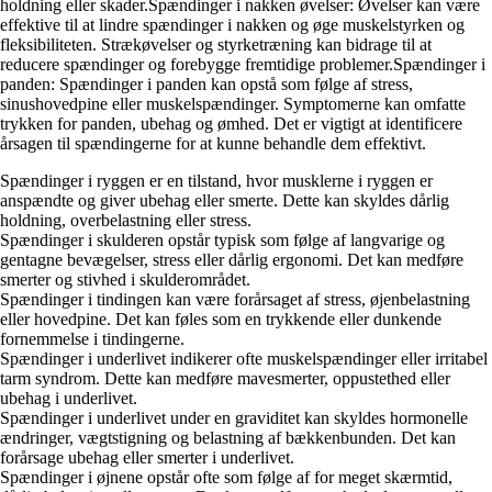
holdning eller skader.Spændinger i nakken øvelser: Øvelser kan være
effektive til at lindre spændinger i nakken og øge muskelstyrken og
fleksibiliteten. Strækøvelser og styrketræning kan bidrage til at
reducere spændinger og forebygge fremtidige problemer.Spændinger i
panden: Spændinger i panden kan opstå som følge af stress,
sinushovedpine eller muskelspændinger. Symptomerne kan omfatte
trykken for panden, ubehag og ømhed. Det er vigtigt at identificere
årsagen til spændingerne for at kunne behandle dem effektivt.
Spændinger i ryggen er en tilstand, hvor musklerne i ryggen er
anspændte og giver ubehag eller smerte. Dette kan skyldes dårlig
holdning, overbelastning eller stress.
Spændinger i skulderen opstår typisk som følge af langvarige og
gentagne bevægelser, stress eller dårlig ergonomi. Det kan medføre
smerter og stivhed i skulderområdet.
Spændinger i tindingen kan være forårsaget af stress, øjenbelastning
eller hovedpine. Det kan føles som en trykkende eller dunkende
fornemmelse i tindingerne.
Spændinger i underlivet indikerer ofte muskelspændinger eller irritabel
tarm syndrom. Dette kan medføre mavesmerter, oppustethed eller
ubehag i underlivet.
Spændinger i underlivet under en graviditet kan skyldes hormonelle
ændringer, vægtstigning og belastning af bækkenbunden. Det kan
forårsage ubehag eller smerter i underlivet.
Spændinger i øjnene opstår ofte som følge af for meget skærmtid,