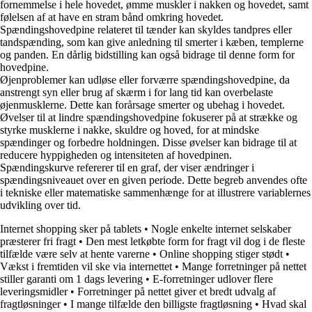
fornemmelse i hele hovedet, ømme muskler i nakken og hovedet, samt
følelsen af at have en stram bånd omkring hovedet.
Spændingshovedpine relateret til tænder kan skyldes tandpres eller
tandspænding, som kan give anledning til smerter i kæben, templerne
og panden. En dårlig bidstilling kan også bidrage til denne form for
hovedpine.
Øjenproblemer kan udløse eller forværre spændingshovedpine, da
anstrengt syn eller brug af skærm i for lang tid kan overbelaste
øjenmusklerne. Dette kan forårsage smerter og ubehag i hovedet.
Øvelser til at lindre spændingshovedpine fokuserer på at strække og
styrke musklerne i nakke, skuldre og hoved, for at mindske
spændinger og forbedre holdningen. Disse øvelser kan bidrage til at
reducere hyppigheden og intensiteten af hovedpinen.
Spændingskurve refererer til en graf, der viser ændringer i
spændingsniveauet over en given periode. Dette begreb anvendes ofte
i tekniske eller matematiske sammenhænge for at illustrere variablernes
udvikling over tid.
Internet shopping sker på tablets
•
Nogle enkelte internet selskaber
præsterer fri fragt
•
Den mest letkøbte form for fragt vil dog i de fleste
tilfælde være selv at hente varerne
•
Online shopping stiger stødt
•
Vækst i fremtiden vil ske via internettet
•
Mange forretninger på nettet
stiller garanti om 1 dags levering
•
E-forretninger udlover flere
leveringsmidler
•
Forretninger på nettet giver et bredt udvalg af
fragtløsninger
•
I mange tilfælde den billigste fragtløsning
•
Hvad skal