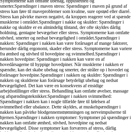
Symptomerne kan omfatte ubehag, oppustethed og
smerter.Spændinger i maven stress: Spændinger i maven på grund af
stress kan føre til maveproblemer som kvalme, sure opstød eller diarré.
Stress kan påvirke maven negativt, da kroppen reagerer ved at spænde
musklerne i området.Spændinger i nakke og skulder: Spændinger i
nakke og skuldre er en almindelig tilstand, der ofte skyldes dårlig
holdning, gentagne bevægelser eller stress. Symptomerne kan omfatte
stivhed, smerter og nedsat bevægelighed i området.Spændinger i
nakken: Spændinger i nakken kan være forårsaget af mange faktorer,
herunder dårlig ergonomi, skader eller stress. Symptomerne kan variere
fra ømhed og stivhed til hovedpine og svimmelhed.Spændinger i
nakken hovedpine: Spændinger i nakken kan være en af
hovedårsagerne til hyppige hovedpiner. Når musklerne i nakken er
spændte, kan det skabe ubehag og smerter, der stråler op i hovedet og
forårsager hovedpine.Spændinger i nakken og skuldre: Spændinger i
nakken og skuldrene kan forårsage betydeligt ubehag og nedsat
bevægelighed. Det kan være en konsekvens af ensidige
arbejdsstillinger eller stress. Behandling kan omfatte øvelser, massage
og afspændingsteknikker.Spændinger i nakken svimmelhed:
Spændinger i nakken kan i nogle tilfælde føre til følelsen af
svimmelhed eller ubalance. Dette skyldes, at muskelspændinger i
nakken kan påvirke blodgennemstrømningen og nerveimpulserne til
hjernen.Spændinger i nakken symptomer: Symptomer på spændinger i
nakken kan omfatte ømhed, stivhed, hovedpine og nedsat
bevægelighed. Disse symptomer kan forværres af stress, dårlig