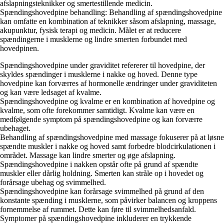
afslapningsteknikker og smertestillende medicin.
Spændingshovedpine behandling: Behandling af spændingshovedpine
kan omfatte en kombination af teknikker såsom afslapning, massage,
akupunktur, fysisk terapi og medicin. Målet er at reducere
spændingerne i musklerne og lindre smerten forbundet med
hovedpinen.
Spændingshovedpine under graviditet refererer til hovedpine, der
skyldes spændinger i musklerne i nakke og hoved. Denne type
hovedpine kan forværres af hormonelle ændringer under graviditeten
og kan være ledsaget af kvalme.
Spændingshovedpine og kvalme er en kombination af hovedpine og
kvalme, som ofte forekommer samtidigt. Kvalme kan være en
medfølgende symptom på spændingshovedpine og kan forværre
ubehaget.
Behandling af spændingshovedpine med massage fokuserer på at løsne
spændte muskler i nakke og hoved samt forbedre blodcirkulationen i
området. Massage kan lindre smerter og øge afslapning.
Spændingshovedpine i nakken opstår ofte på grund af spændte
muskler eller dårlig holdning. Smerten kan stråle op i hovedet og
forårsage ubehag og svimmelhed.
Spændingshovedpine kan forårsage svimmelhed på grund af den
konstante spænding i musklerne, som påvirker balancen og kroppens
fornemmelse af rummet. Dette kan føre til svimmelhedsanfald.
Symptomer på spændingshovedpine inkluderer en trykkende