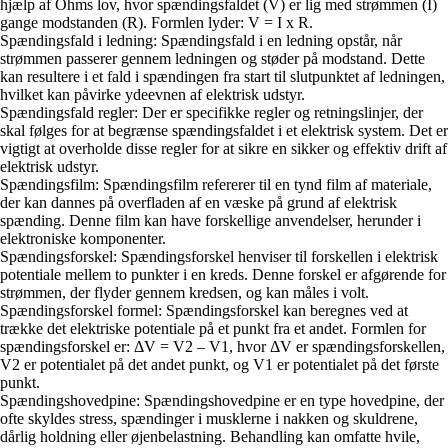
hjælp af Ohms lov, hvor spændingsfaldet (V) er lig med strømmen (I)
gange modstanden (R). Formlen lyder: V = I x R.
Spændingsfald i ledning: Spændingsfald i en ledning opstår, når
strømmen passerer gennem ledningen og støder på modstand. Dette
kan resultere i et fald i spændingen fra start til slutpunktet af ledningen,
hvilket kan påvirke ydeevnen af elektrisk udstyr.
Spændingsfald regler: Der er specifikke regler og retningslinjer, der
skal følges for at begrænse spændingsfaldet i et elektrisk system. Det er
vigtigt at overholde disse regler for at sikre en sikker og effektiv drift af
elektrisk udstyr.
Spændingsfilm: Spændingsfilm refererer til en tynd film af materiale,
der kan dannes på overfladen af en væske på grund af elektrisk
spænding. Denne film kan have forskellige anvendelser, herunder i
elektroniske komponenter.
Spændingsforskel: Spændingsforskel henviser til forskellen i elektrisk
potentiale mellem to punkter i en kreds. Denne forskel er afgørende for
strømmen, der flyder gennem kredsen, og kan måles i volt.
Spændingsforskel formel: Spændingsforskel kan beregnes ved at
trække det elektriske potentiale på et punkt fra et andet. Formlen for
spændingsforskel er: ΔV = V2 – V1, hvor ΔV er spændingsforskellen,
V2 er potentialet på det andet punkt, og V1 er potentialet på det første
punkt.
Spændingshovedpine: Spændingshovedpine er en type hovedpine, der
ofte skyldes stress, spændinger i musklerne i nakken og skuldrene,
dårlig holdning eller øjenbelastning. Behandling kan omfatte hvile,