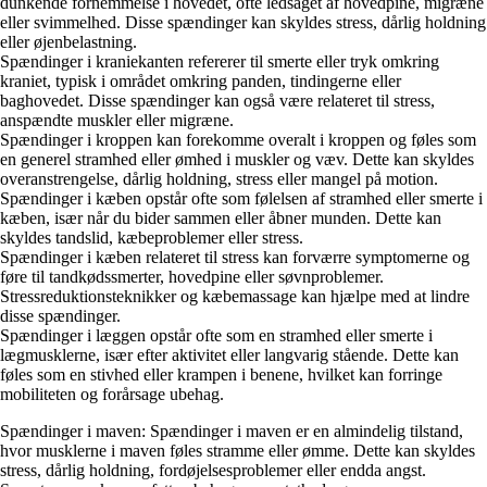
dunkende fornemmelse i hovedet, ofte ledsaget af hovedpine, migræne
eller svimmelhed. Disse spændinger kan skyldes stress, dårlig holdning
eller øjenbelastning.
Spændinger i kraniekanten refererer til smerte eller tryk omkring
kraniet, typisk i området omkring panden, tindingerne eller
baghovedet. Disse spændinger kan også være relateret til stress,
anspændte muskler eller migræne.
Spændinger i kroppen kan forekomme overalt i kroppen og føles som
en generel stramhed eller ømhed i muskler og væv. Dette kan skyldes
overanstrengelse, dårlig holdning, stress eller mangel på motion.
Spændinger i kæben opstår ofte som følelsen af stramhed eller smerte i
kæben, især når du bider sammen eller åbner munden. Dette kan
skyldes tandslid, kæbeproblemer eller stress.
Spændinger i kæben relateret til stress kan forværre symptomerne og
føre til tandkødssmerter, hovedpine eller søvnproblemer.
Stressreduktionsteknikker og kæbemassage kan hjælpe med at lindre
disse spændinger.
Spændinger i læggen opstår ofte som en stramhed eller smerte i
lægmusklerne, især efter aktivitet eller langvarig stående. Dette kan
føles som en stivhed eller krampen i benene, hvilket kan forringe
mobiliteten og forårsage ubehag.
Spændinger i maven: Spændinger i maven er en almindelig tilstand,
hvor musklerne i maven føles stramme eller ømme. Dette kan skyldes
stress, dårlig holdning, fordøjelsesproblemer eller endda angst.