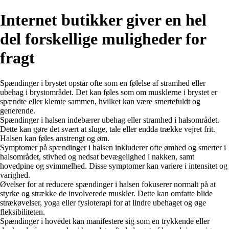
Internet butikker giver en hel
del forskellige muligheder for
fragt
Spændinger i brystet opstår ofte som en følelse af stramhed eller
ubehag i brystområdet. Det kan føles som om musklerne i brystet er
spændte eller klemte sammen, hvilket kan være smertefuldt og
generende.
Spændinger i halsen indebærer ubehag eller stramhed i halsområdet.
Dette kan gøre det svært at sluge, tale eller endda trække vejret frit.
Halsen kan føles anstrengt og øm.
Symptomer på spændinger i halsen inkluderer ofte ømhed og smerter i
halsområdet, stivhed og nedsat bevægelighed i nakken, samt
hovedpine og svimmelhed. Disse symptomer kan variere i intensitet og
varighed.
Øvelser for at reducere spændinger i halsen fokuserer normalt på at
styrke og strække de involverede muskler. Dette kan omfatte blide
strækøvelser, yoga eller fysioterapi for at lindre ubehaget og øge
fleksibiliteten.
Spændinger i hovedet kan manifestere sig som en trykkende eller