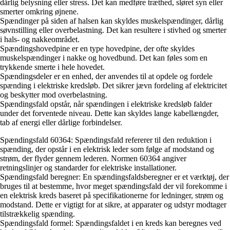
dårlig belysning eller stress. Det kan medføre træthed, sløret syn eller
smerter omkring øjnene.
Spændinger på siden af halsen kan skyldes muskelspændinger, dårlig
søvnstilling eller overbelastning. Det kan resultere i stivhed og smerter
i hals- og nakkeområdet.
Spændingshovedpine er en type hovedpine, der ofte skyldes
muskelspændinger i nakke og hovedbund. Det kan føles som en
trykkende smerte i hele hovedet.
Spændingsdeler er en enhed, der anvendes til at opdele og fordele
spænding i elektriske kredsløb. Det sikrer jævn fordeling af elektricitet
og beskytter mod overbelastning.
Spændingsfald opstår, når spændingen i elektriske kredsløb falder
under det forventede niveau. Dette kan skyldes lange kabellængder,
tab af energi eller dårlige forbindelser.
Spændingsfald 60364: Spændingsfald refererer til den reduktion i
spænding, der opstår i en elektrisk leder som følge af modstand og
strøm, der flyder gennem lederen. Normen 60364 angiver
retningslinjer og standarder for elektriske installationer.
Spændingsfald beregner: En spændingsfaldsberegner er et værktøj, der
bruges til at bestemme, hvor meget spændingsfald der vil forekomme i
en elektrisk kreds baseret på specifikationerne for ledninger, strøm og
modstand. Dette er vigtigt for at sikre, at apparater og udstyr modtager
tilstrækkelig spænding.
Spændingsfald formel: Spændingsfaldet i en kreds kan beregnes ved