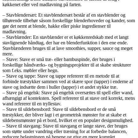
køkkenet eller ved madlavning på farten.
– Stavblendersæt: Et stavblendersæt består af en stavblender og
tilhørende tilbehør såsom forskellige blenderhoveder og kander, som
gør det nemt at blende, hakke eller piske ingredienser til
madlavning.
– Stavblænder: En stavblænder er et køkkenredskab med et langt
stavlignende håndtag, der har en blenderfunktion i den ene ende.
Stavblænderen bruges til at lave smoothies, supper, sauce og meget
mere.
– Stave: Stave er små træ- eller bambuspinde, der bruges i
forskellige håndværks- og bygningsprojekter til at skabe strukturer
som f.eks. møbler eller hegn.
– Stave og tappe: Stave og tappe refererer til en metode til at
forbinde træstykker sammen ved at skære spor (tapper) i enderne af
stave og indsætte dem i huller (tapper) i et andet stykke træ.
– Stave på engelsk: Stave på engelsk oversættes til spell eller wand,
afhængigt af konteksten. Spell refererer til at stave ord korrekt, mens
wand refererer til en tryllestav.
– Stave til sildebensbord: Stave til sildebensbord er de små
træstykker, der bliver lagt i et geometrisk mønster for at skabe et
sildebensmønster på et bord, hvilket er en populær designmulighed.
– Stave til stavgang: Stave til stavgang er lange stave, der bruges
som støtte under vandring eller træning for at forbedre balancen,
reducere belastningen på benene og give en mere komplet