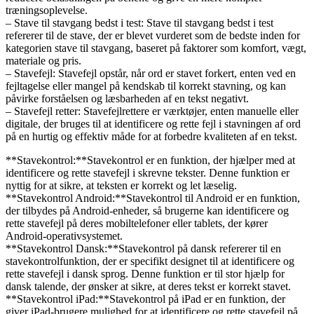
træningsoplevelse.
– Stave til stavgang bedst i test: Stave til stavgang bedst i test
refererer til de stave, der er blevet vurderet som de bedste inden for
kategorien stave til stavgang, baseret på faktorer som komfort, vægt,
materiale og pris.
– Stavefejl: Stavefejl opstår, når ord er stavet forkert, enten ved en
fejltagelse eller mangel på kendskab til korrekt stavning, og kan
påvirke forståelsen og læsbarheden af en tekst negativt.
– Stavefejl retter: Stavefejlrettere er værktøjer, enten manuelle eller
digitale, der bruges til at identificere og rette fejl i stavningen af ord
på en hurtig og effektiv måde for at forbedre kvaliteten af en tekst.
**Stavekontrol:**Stavekontrol er en funktion, der hjælper med at
identificere og rette stavefejl i skrevne tekster. Denne funktion er
nyttig for at sikre, at teksten er korrekt og let læselig.
**Stavekontrol Android:**Stavekontrol til Android er en funktion,
der tilbydes på Android-enheder, så brugerne kan identificere og
rette stavefejl på deres mobiltelefoner eller tablets, der kører
Android-operativsystemet.
**Stavekontrol Dansk:**Stavekontrol på dansk refererer til en
stavekontrolfunktion, der er specifikt designet til at identificere og
rette stavefejl i dansk sprog. Denne funktion er til stor hjælp for
dansk talende, der ønsker at sikre, at deres tekst er korrekt stavet.
**Stavekontrol iPad:**Stavekontrol på iPad er en funktion, der
giver iPad-brugere mulighed for at identificere og rette stavefejl på