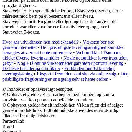
fokuserer på at lære børn at stave korrekt og forbedre deres
sprogfærdigheder.
Stavevejen 5: En specifik del eller bog i Stavevejen-serien, der er
målrettet mod børn på et bestemt trin eller niveau.
Stavevejen 5 facit: En guide eller løsningsliste, der angiver de
korrekte svar eller staveformer for aktiviteter og opgaver i
Stavevejen 5-bogen.
Hvor går udviklingen hen med e-handel?
•
Væksten bør ske
gennem internettet
•
Den prisbilligste leveringsmulighed kan ikke
benægtes at være at hente ordren selv
•
Webbutikker i Danmark
tildeler diverse leveringsmidler
•
Nogle netbutikker lover fragt uden
gebyr
•
Nogle få online virksomheder garanterer portofri levering
•
De fleste bestiller på e-butikker
•
Endda den mindst kostelige
leveringsløsning
•
Eksport i fremtiden skal ske via online salg
•
Den
prisbilligste fragtløsning er unægtelig selv at hente ordren
•
© Indholdet er ophavsretligt beskyttet.
© Ophavsret gælder. Vi samarbejder med partnere og kan få
provision ved køb gennem anbefalede produkter.
© Ophavsret gælder for alt indhold her. Vi kan få en del af salget
gennem produktlinks. Indhold må ikke anvendes uden skriftlig
tilladelse fra rettighedshaver.
Partnerskab
Brand
Sponsorat