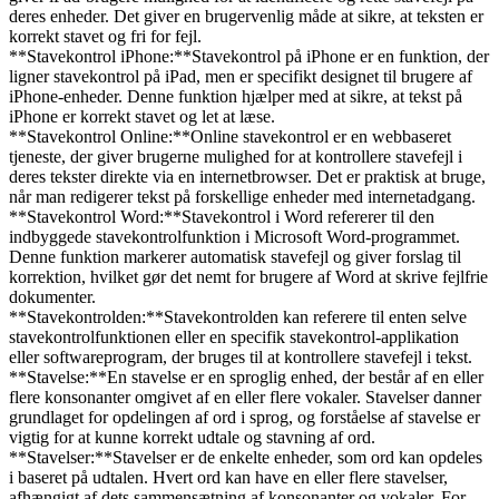
deres enheder. Det giver en brugervenlig måde at sikre, at teksten er
korrekt stavet og fri for fejl.
**Stavekontrol iPhone:**Stavekontrol på iPhone er en funktion, der
ligner stavekontrol på iPad, men er specifikt designet til brugere af
iPhone-enheder. Denne funktion hjælper med at sikre, at tekst på
iPhone er korrekt stavet og let at læse.
**Stavekontrol Online:**Online stavekontrol er en webbaseret
tjeneste, der giver brugerne mulighed for at kontrollere stavefejl i
deres tekster direkte via en internetbrowser. Det er praktisk at bruge,
når man redigerer tekst på forskellige enheder med internetadgang.
**Stavekontrol Word:**Stavekontrol i Word refererer til den
indbyggede stavekontrolfunktion i Microsoft Word-programmet.
Denne funktion markerer automatisk stavefejl og giver forslag til
korrektion, hvilket gør det nemt for brugere af Word at skrive fejlfrie
dokumenter.
**Stavekontrolden:**Stavekontrolden kan referere til enten selve
stavekontrolfunktionen eller en specifik stavekontrol-applikation
eller softwareprogram, der bruges til at kontrollere stavefejl i tekst.
**Stavelse:**En stavelse er en sproglig enhed, der består af en eller
flere konsonanter omgivet af en eller flere vokaler. Stavelser danner
grundlaget for opdelingen af ord i sprog, og forståelse af stavelse er
vigtig for at kunne korrekt udtale og stavning af ord.
**Stavelser:**Stavelser er de enkelte enheder, som ord kan opdeles
i baseret på udtalen. Hvert ord kan have en eller flere stavelser,
afhængigt af dets sammensætning af konsonanter og vokaler. For