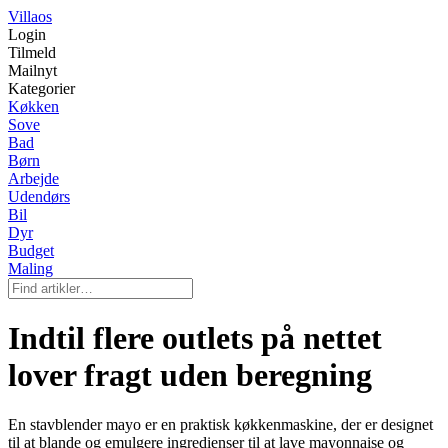
Villaos
Login
Tilmeld
Mailnyt
Kategorier
Køkken
Sove
Bad
Børn
Arbejde
Udendørs
Bil
Dyr
Budget
Maling
Indtil flere outlets på nettet
lover fragt uden beregning
En stavblender mayo er en praktisk køkkenmaskine, der er designet
til at blande og emulgere ingredienser til at lave mayonnaise og