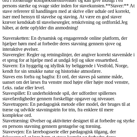
ord i forskellige kompleksitetsniveauer og kan give indsigt i en
persons stærke og svage sider inden for stavekunsten.**Staver:** At
stave refererer til handlingen med at skrive eller udtale ord korrekt,
især med hensyn til stavelse og staving. At være en god staver
kræver kendskab til stavelsesregler, retskrivning og ordforråd.Jeg
håber, at dette opfylder din anmodning!
Staveraketten: En dynamisk og engagerende online platform, der
hjælper børn med at forbedre deres stavning gennem sjove og
interaktive øvelser.
Staveregler: Regler og retningslinjer, der angiver korrekt stavemåde i
et sprog for at hjælpe med at undgå fejl og sikre ensartethed.
Stavern: En hyggelig og idyllisk by beliggende i Vestfold, Norge,
kendt for sin smukke natur og historiske atmosfære.
Staves ens forfra og bagfra: Et ord, der staves på samme måde,
uanset om det læses fra venstre mod højre eller højre mod venstre,
f.eks. radar eller level.
Stavespillet: Et underholdende spil, der udfordrer spillernes
stavefærdigheder gennem forskellige opgaver og niveauer.
Stavetrappen: En pædagogisk metode eller model, der bruges til at
træne og udvikle stavningstrin for trin, fra enklere til mere
komplekse ord.
Stavetræning: Øvelser og aktiviteter designet til at forbedre og styrke
en persons stavning gennem gentagelse og træning.
Stavevejen: En lærebogsserie eller pædagogisk tilgang, der