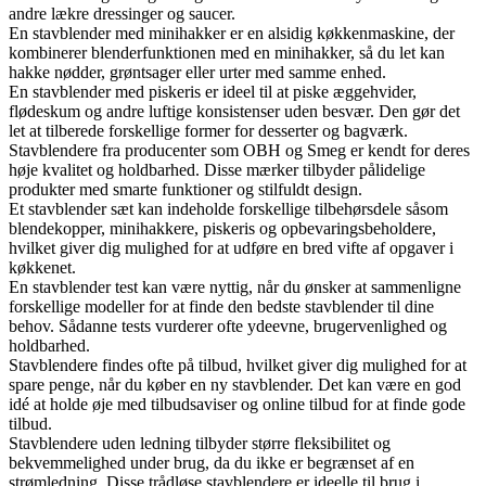
andre lækre dressinger og saucer.
En stavblender med minihakker er en alsidig køkkenmaskine, der
kombinerer blenderfunktionen med en minihakker, så du let kan
hakke nødder, grøntsager eller urter med samme enhed.
En stavblender med piskeris er ideel til at piske æggehvider,
flødeskum og andre luftige konsistenser uden besvær. Den gør det
let at tilberede forskellige former for desserter og bagværk.
Stavblendere fra producenter som OBH og Smeg er kendt for deres
høje kvalitet og holdbarhed. Disse mærker tilbyder pålidelige
produkter med smarte funktioner og stilfuldt design.
Et stavblender sæt kan indeholde forskellige tilbehørsdele såsom
blendekopper, minihakkere, piskeris og opbevaringsbeholdere,
hvilket giver dig mulighed for at udføre en bred vifte af opgaver i
køkkenet.
En stavblender test kan være nyttig, når du ønsker at sammenligne
forskellige modeller for at finde den bedste stavblender til dine
behov. Sådanne tests vurderer ofte ydeevne, brugervenlighed og
holdbarhed.
Stavblendere findes ofte på tilbud, hvilket giver dig mulighed for at
spare penge, når du køber en ny stavblender. Det kan være en god
idé at holde øje med tilbudsaviser og online tilbud for at finde gode
tilbud.
Stavblendere uden ledning tilbyder større fleksibilitet og
bekvemmelighed under brug, da du ikke er begrænset af en
strømledning. Disse trådløse stavblendere er ideelle til brug i