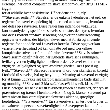
eksempel har ordet computer tre stavelser: com-pu-ter.Brug HTML-
tagget
for at adskille hver beskrivelse. Håber dette er til hjælp!
**Stavelser regler:** Stavelser er de enkelte lydenheder i et ord, og
reglerne for stavelsesopdeling hjælper med at bestemme, hvordan
ord deles op i stavelser. Disse regler kan indeholde vokallyde,
konsonantlyde og specifikke stavelsesmønstre, der styrer, hvordan
ord deles korrekt.**Stavelsesdeling opgaver:** Stavelsesdeling
opgaver er øvelser, der hjælper elever med at forstå og anvende
reglerne for at opdele ord i stavelser korrekt. Disse opgaver kan
variere i sværhedsgrad og kan omfatte ord med forskellige
kompleksitetsniveauer for at udfordre eleverne.**Stavelsesrim:**
Stavelsesrim opstår, når ord har lignende stavelser i slutningen,
hvilket giver en lydlig lighed mellem ordene. Stavelsesrim er en
vigtig del af lydlighed og lyttelæsefærdigheder, især i poesi og
lyrik.**Staveord:** Staveord refererer til ord, der skal staves korrekt
i forhold til stavelse, lyd og betydning. Mestring af staveord er vigtig
for at kunne udtrykke sig klart og sammenhængende både skriftligt
og mundtligt.**Staveord 3 klasse/4 klasse/5 klasse/5. klasse:**
Disse betegnelser henviser til sværhedsgraden af staveord, der typisk
præsenteres og trænes i henholdsvis 3., 4. og 5. klasse. Staveord på
hvert niveau kan være tilpasset elevernes alder og sproglige
færdigheder.**Staveprøve:** En staveprøve er en test, der bruges til
at evaluere en persons stavefærdigheder. Staveprøver kan omfatte