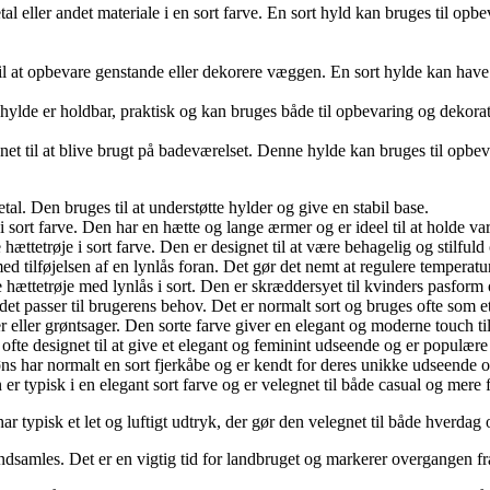
tal eller andet materiale i en sort farve. En sort hyld kan bruges til opbe
til at opbevare genstande eller dekorere væggen. En sort hylde kan have f
 hylde er holdbar, praktisk og kan bruges både til opbevaring og dekorat
ignet til at blive brugt på badeværelset. Denne hylde kan bruges til opbev
tal. Den bruges til at understøtte hylder og give en stabil base.
i sort farve. Den har en hætte og lange ærmer og er ideel til at holde v
hættetrøje i sort farve. Den er designet til at være behagelig og stilfuld
d tilføjelsen af en lynlås foran. Det gør det nemt at regulere temperature
hættetrøje med lynlås i sort. Den er skræddersyet til kvinders pasform
det passer til brugerens behov. Det er normalt sort og bruges ofte som 
er eller grøntsager. Den sorte farve giver en elegant og moderne touch til
ofte designet til at give et elegant og feminint udseende og er populære
øns har normalt en sort fjerkåbe og er kendt for deres unikke udseende 
n er typisk i en elegant sort farve og er velegnet til både casual og mere
ar typisk et let og luftigt udtryk, der gør den velegnet til både hverdag o
 indsamles. Det er en vigtig tid for landbruget og markerer overgangen fr