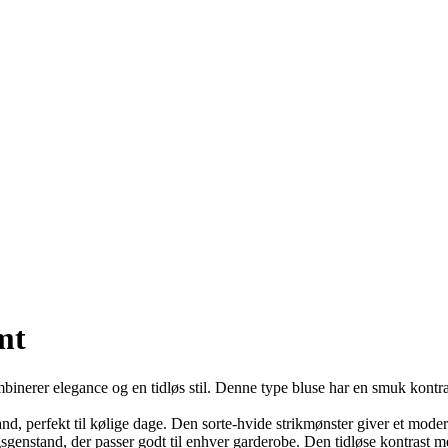
mt
binerer elegance og en tidløs stil. Denne type bluse har en smuk kontra
d, perfekt til kølige dage. Den sorte-hvide strikmønster giver et moderne 
gsgenstand, der passer godt til enhver garderobe. Den tidløse kontrast mel