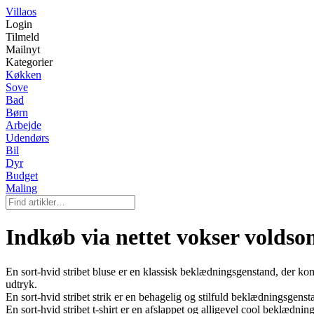
Villaos
Login
Tilmeld
Mailnyt
Kategorier
Køkken
Sove
Bad
Børn
Arbejde
Udendørs
Bil
Dyr
Budget
Maling
Indkøb via nettet vokser voldso
En sort-hvid stribet bluse er en klassisk beklædningsgenstand, der kom
udtryk.
En sort-hvid stribet strik er en behagelig og stilfuld beklædningsgenstan
En sort-hvid stribet t-shirt er en afslappet og alligevel cool beklædnin