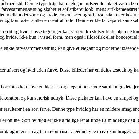
ort med stil. Denne type trøje har et elegant udseende takket være de sort
ide farvesammensætning skaber et sofistikeret look, mens strikkemønstret t
asten mellem det sorte og hvide, enten i scenografi, lysdesign eller kost
er og kontraster spiller en central rolle. Denne enkle farvepalet kan sk
rt i sort og hvid. Disse tegninger kan variere fra skitser til detaljerede 
 hvide, ikke kun i visuel form, men også i filosofisk eller konceptuel fo
ne enkle farvesammensætning kan give et elegant og moderne udseende til 
ancer af sort og hvid uden farve. Disse billeder har en tidløs æstetik og
 Disse fotos kan have en klassisk og elegant udseende samt fange detaljer
il dekoration og kunstnerisk udtryk. Disse plakater kan have en simpel og 
 resulterer i en sort farve. Denne type hvidløg har en mildere smag end 
ller online. Sort hvidløg er ikke altid lige let at finde i almindelige dag
nik og intens smag til mayonnaisen. Denne type mayo kan bruges som dip, 