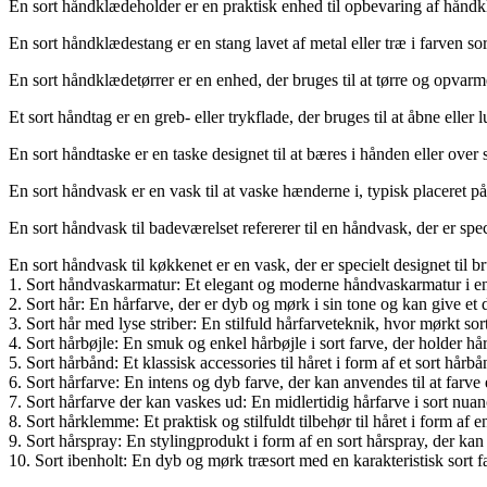
En sort håndklædeholder er en praktisk enhed til opbevaring af håndk
En sort håndklædestang er en stang lavet af metal eller træ i farven s
En sort håndklædetørrer er en enhed, der bruges til at tørre og opvar
Et sort håndtag er en greb- eller trykflade, der bruges til at åbne eller 
En sort håndtaske er en taske designet til at bæres i hånden eller over s
En sort håndvask er en vask til at vaske hænderne i, typisk placeret på
En sort håndvask til badeværelset refererer til en håndvask, der er spec
En sort håndvask til køkkenet er en vask, der er specielt designet til 
1. Sort håndvaskarmatur: Et elegant og moderne håndvaskarmatur i en dyb
2. Sort hår: En hårfarve, der er dyb og mørk i sin tone og kan give et 
3. Sort hår med lyse striber: En stilfuld hårfarveteknik, hvor mørkt sor
4. Sort hårbøjle: En smuk og enkel hårbøjle i sort farve, der holder håret
5. Sort hårbånd: Et klassisk accessories til håret i form af et sort hårbå
6. Sort hårfarve: En intens og dyb farve, der kan anvendes til at farve e
7. Sort hårfarve der kan vaskes ud: En midlertidig hårfarve i sort nuan
8. Sort hårklemme: Et praktisk og stilfuldt tilbehør til håret i form af e
9. Sort hårspray: En stylingprodukt i form af en sort hårspray, der kan br
10. Sort ibenholt: En dyb og mørk træsort med en karakteristisk sort f