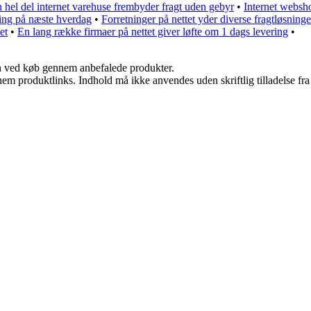
 hel del internet varehuse frembyder fragt uden gebyr
•
Internet websho
ring på næste hverdag
•
Forretninger på nettet yder diverse fragtløsninge
et
•
En lang række firmaer på nettet giver løfte om 1 dags levering
•
n ved køb gennem anbefalede produkter.
nem produktlinks. Indhold må ikke anvendes uden skriftlig tilladelse fra