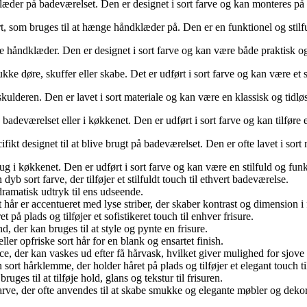
læder på badeværelset. Den er designet i sort farve og kan monteres p
ort, som bruges til at hænge håndklæder på. Den er en funktionel og stil
me håndklæder. Den er designet i sort farve og kan være både praktisk o
lukke døre, skuffer eller skabe. Det er udført i sort farve og kan være et 
kulderen. Den er lavet i sort materiale og kan være en klassisk og tidløs 
 badeværelset eller i køkkenet. Den er udført i sort farve og kan tilføre
ifikt designet til at blive brugt på badeværelset. Den er ofte lavet i sor
brug i køkkenet. Den er udført i sort farve og kan være en stilfuld og fu
 sort farve, der tilføjer et stilfuldt touch til ethvert badeværelse.
dramatisk udtryk til ens udseende.
t hår er accentueret med lyse striber, der skaber kontrast og dimension i 
 på plads og tilføjer et sofistikeret touch til enhver frisure.
nd, der kan bruges til at style og pynte en frisure.
ller opfriske sort hår for en blank og ensartet finish.
ce, der kan vaskes ud efter få hårvask, hvilket giver mulighed for sjove
n sort hårklemme, der holder håret på plads og tilføjer et elegant touch til
uges til at tilføje hold, glans og tekstur til frisuren.
arve, der ofte anvendes til at skabe smukke og elegante møbler og dekor