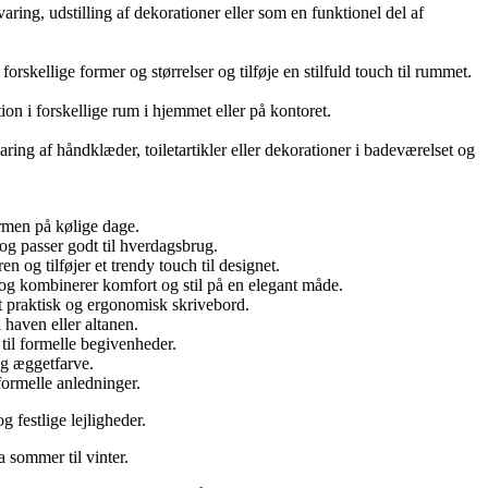
varing, udstilling af dekorationer eller som en funktionel del af
orskellige former og størrelser og tilføje en stilfuld touch til rummet.
ion i forskellige rum i hjemmet eller på kontoret.
aring af håndklæder, toiletartikler eller dekorationer i badeværelset og
armen på kølige dage.
 og passer godt til hverdagsbrug.
n og tilføjer et trendy touch til designet.
 og kombinerer komfort og stil på en elegant måde.
et praktisk og ergonomisk skrivebord.
 haven eller altanen.
 til formelle begivenheder.
og æggetfarve.
 formelle anledninger.
g festlige lejligheder.
a sommer til vinter.