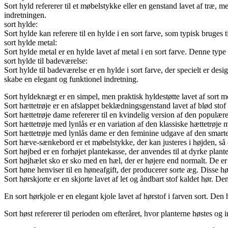
Sort hyld refererer til et møbelstykke eller en genstand lavet af træ, me
indretningen.
sort hylde:
Sort hylde kan referere til en hylde i en sort farve, som typisk bruges 
sort hylde metal:
Sort hylde metal er en hylde lavet af metal i en sort farve. Denne type
sort hylde til badeværelse:
Sort hylde til badeværelse er en hylde i sort farve, der specielt er des
skabe en elegant og funktionel indretning.
Sort hyldeknægt er en simpel, men praktisk hyldestøtte lavet af sort me
Sort hættetrøje er en afslappet beklædningsgenstand lavet af blød stof 
Sort hættetrøje dame refererer til en kvindelig version af den populære 
Sort hættetrøje med lynlås er en variation af den klassiske hættetrøje me
Sort hættetrøje med lynlås dame er den feminine udgave af den smarte 
Sort hæve-sænkebord er et møbelstykke, der kan justeres i højden, så 
Sort højbed er en forhøjet plantekasse, der anvendes til at dyrke plant
Sort højhælet sko er sko med en hæl, der er højere end normalt. De er 
Sort høne henviser til en høneafgift, der producerer sorte æg. Disse h
Sort hørskjorte er en skjorte lavet af let og åndbart stof kaldet hør. De
En sort hørkjole er en elegant kjole lavet af hørstof i farven sort. Den h
Sort høst refererer til perioden om efteråret, hvor planterne høstes og