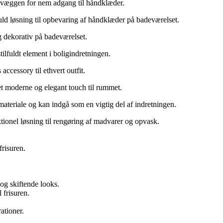
å væggen for nem adgang til håndklæder.
fuld løsning til opbevaring af håndklæder på badeværelset.
g dekorativ på badeværelset.
stilfuldt element i boligindretningen.
accessory til ethvert outfit.
 et moderne og elegant touch til rummet.
t materiale og kan indgå som en vigtig del af indretningen.
nktionel løsning til rengøring af madvarer og opvask.
frisuren.
 og skiftende looks.
 frisuren.
ationer.