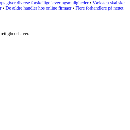
ps giver diverse forskellige leveringsmuligheder
•
Væksten skal ske
r
•
De ældre handler hos online firmaer
•
Flere forhandlere på nettet
 rettighedshaver.