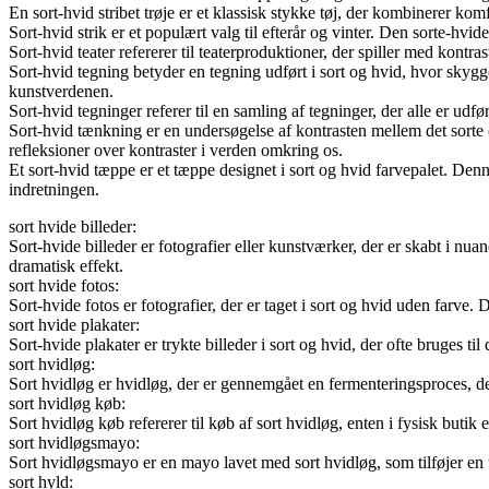
En sort-hvid stribet trøje er et klassisk stykke tøj, der kombinerer komf
Sort-hvid strik er et populært valg til efterår og vinter. Den sorte-hv
Sort-hvid teater refererer til teaterproduktioner, der spiller med kontr
Sort-hvid tegning betyder en tegning udført i sort og hvid, hvor skygg
kunstverdenen.
Sort-hvid tegninger referer til en samling af tegninger, der alle er udfø
Sort-hvid tænkning er en undersøgelse af kontrasten mellem det sorte og
refleksioner over kontraster i verden omkring os.
Et sort-hvid tæppe er et tæppe designet i sort og hvid farvepalet. Den
indretningen.
sort hvide billeder:
Sort-hvide billeder er fotografier eller kunstværker, der er skabt i nu
dramatisk effekt.
sort hvide fotos:
Sort-hvide fotos er fotografier, der er taget i sort og hvid uden farve.
sort hvide plakater:
Sort-hvide plakater er trykte billeder i sort og hvid, der ofte bruges t
sort hvidløg:
Sort hvidløg er hvidløg, der er gennemgået en fermenteringsproces, der
sort hvidløg køb:
Sort hvidløg køb refererer til køb af sort hvidløg, enten i fysisk butik e
sort hvidløgsmayo:
Sort hvidløgsmayo er en mayo lavet med sort hvidløg, som tilføjer en u
sort hyld: