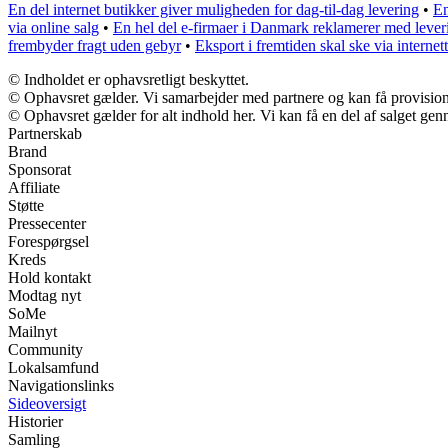
En del internet butikker giver muligheden for dag-til-dag levering
•
En
via online salg
•
En hel del e-firmaer i Danmark reklamerer med leve
frembyder fragt uden gebyr
•
Eksport i fremtiden skal ske via internett
© Indholdet er ophavsretligt beskyttet.
© Ophavsret gælder. Vi samarbejder med partnere og kan få provisio
© Ophavsret gælder for alt indhold her. Vi kan få en del af salget gen
Partnerskab
Brand
Sponsorat
Affiliate
Støtte
Pressecenter
Forespørgsel
Kreds
Hold kontakt
Modtag nyt
SoMe
Mailnyt
Community
Lokalsamfund
Navigationslinks
Sideoversigt
Historier
Samling