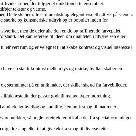
-hvide striber, der tilføjer et unikt touch til ensemblet.
ilføjer tekstur og varme.
umer. Dette skaber ofte et dramatisk og elegant visuelt udtryk på scenen.
abe stærke og kunstneriske udtryk og er populær inden for
kunstværker, men de deler alle den enkle og raffinerede farvepalet.
rstand. Det kan referere til ideen om dualiteten i tilværelsen eller
ethvert rum og er velegnet til at skabe kontrast og visuel interesse i
 kan have en stærk kontrast mellem lys og mørke, hvilket skaber en
 og stemninger på en unik måde, der skiller sig ud fra farvebilleder.
stilfuld æstetik, der passer godt til mange typer indretning.
almindeligt hvidløg og kan tilføje en unik smag til madretter.
ligvarebutikker, så nogle foretrækker at købe det fra specialforretninger.
dressing eller til at give ekstra smag til diverse retter.