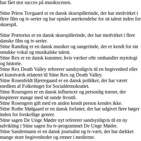
har fået stor succes på musikscenen.
Stine Priess Tovgaard er en dansk skuespillerinde, der har medvirket i
flere film og tv-serier og har opnået anerkendelse for sit talent inden for
skuespil.
Stine Prætorius er en dansk skuespillerinde, der har medvirket i flere
danske film og tv-serier.
Stine Randing er en dansk musiker og sangerinde, der er kendt for sin
smukke vokal og musikalske talent.
Stine Rex er en dansk kunstner, hvis værker ofte omhandler mytologi
og historie.
Stine Rex Death Valley refererer sandsynligvis til en begivenhed eller
et kunstværk relateret til Stine Rex og Death Valley.
Stine Rosenfeldt Bjerregaard er en dansk politiker, der har været
medlem af Folketinget for Socialdemokratiet.
Stine Rosengren er en dansk influencer og personlig træner, der
inspirerer mange med sit sunde livsstil.
Stine Rosengren gift med en anden kendt person kendes ikke.
Stine Rothe Mølgaard er en dansk forfatter, der har udgivet flere bøger
inden for forskellige genrer.
Stine sagen De Unge Mødre nyt refererer sandsynligvis til en ny
udvikling i Stine sagen fra tv-programmet De Unge Mødre.
Stine Sandermann er en dansk journalist og tv-vært, der har dækket
mange store begivenheder og emner i medierne.