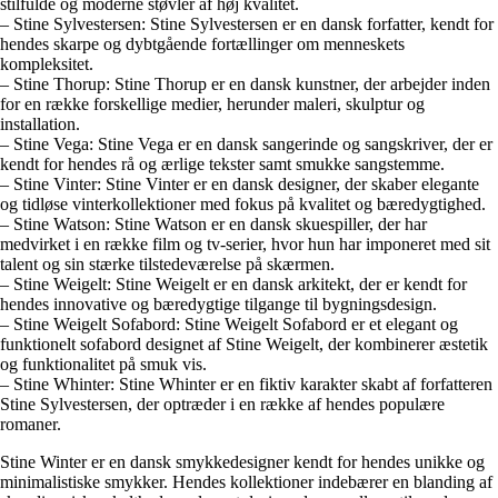
stilfulde og moderne støvler af høj kvalitet.
– Stine Sylvestersen: Stine Sylvestersen er en dansk forfatter, kendt for
hendes skarpe og dybtgående fortællinger om menneskets
kompleksitet.
– Stine Thorup: Stine Thorup er en dansk kunstner, der arbejder inden
for en række forskellige medier, herunder maleri, skulptur og
installation.
– Stine Vega: Stine Vega er en dansk sangerinde og sangskriver, der er
kendt for hendes rå og ærlige tekster samt smukke sangstemme.
– Stine Vinter: Stine Vinter er en dansk designer, der skaber elegante
og tidløse vinterkollektioner med fokus på kvalitet og bæredygtighed.
– Stine Watson: Stine Watson er en dansk skuespiller, der har
medvirket i en række film og tv-serier, hvor hun har imponeret med sit
talent og sin stærke tilstedeværelse på skærmen.
– Stine Weigelt: Stine Weigelt er en dansk arkitekt, der er kendt for
hendes innovative og bæredygtige tilgange til bygningsdesign.
– Stine Weigelt Sofabord: Stine Weigelt Sofabord er et elegant og
funktionelt sofabord designet af Stine Weigelt, der kombinerer æstetik
og funktionalitet på smuk vis.
– Stine Whinter: Stine Whinter er en fiktiv karakter skabt af forfatteren
Stine Sylvestersen, der optræder i en række af hendes populære
romaner.
Stine Winter er en dansk smykkedesigner kendt for hendes unikke og
minimalistiske smykker. Hendes kollektioner indebærer en blanding af