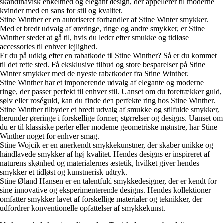
skandinavisk enkelthed og elegant design, der appellerer til moderne
kvinder med en sans for stil og kvalitet.
Stine Winther er en autoriseret forhandler af Stine Winter smykker.
Med et bredt udvalg af øreringe, ringe og andre smykker, er Stine
Winther stedet at gå til, hvis du leder efter smukke og tidløse
accessories til enhver lejlighed.
Er du på udkig efter en rabatkode til Stine Winther? Så er du kommet
til det rette sted. Få eksklusive tilbud og store besparelser på Stine
Winter smykker med de nyeste rabatkoder fra Stine Winther.
Stine Winther har et imponerende udvalg af elegante og moderne
ringe, der passer perfekt til enhver stil. Uanset om du foretrækker guld,
sølv eller roséguld, kan du finde den perfekte ring hos Stine Winther.
Stine Winther tilbyder et bredt udvalg af smukke og stilfulde smykker,
herunder øreringe i forskellige former, størrelser og designs. Uanset om
du er til klassiske perler eller moderne geometriske mønstre, har Stine
Winther noget for enhver smag.
Stine Wojcik er en anerkendt smykkekunstner, der skaber unikke og
håndlavede smykker af høj kvalitet. Hendes designs er inspireret af
naturens skønhed og materialernes æstetik, hvilket giver hendes
smykker et tidløst og kunstnerisk udtryk.
Stine Øland Hansen er en talentfuld smykkedesigner, der er kendt for
sine innovative og eksperimenterende designs. Hendes kollektioner
omfatter smykker lavet af forskellige materialer og teknikker, der
udfordrer konventionelle opfattelser af smykkekunst.