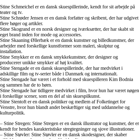
Stine Schmeichel er en dansk skuespillerinde, kendt for sit arbejde på
teater og tv.
Stine Schrøder Jensen er en dansk forfatter og skribent, der har udgivet
flere bøger og artikler.
Stine Skogrand er en norsk designer og iværksætter, der har skabt sit
eget brand inden for mode og accessories.
Stine Skaaning Øllerbæk er en dansk kunstner og billedkunstner, der
arbejder med forskellige kunstformer som maleri, skulptur og
installation.
Stine Smykker er en dansk smykkekunstner, der designer og
producerer unikke smykker af høj kvalitet.
Stine Stengade er en dansk skuespillerinde, der har medvirket i
adskillige film og tv-serier både i Danmark og internationalt.
Stine Stengade har været i et forhold med skuespilleren Kim Bodnia
og sammen har de to børn.
Stine Stengade har tidligere medvirket i film, hvor hun har været nøgen
i forskellige scener, som en del af sin skuespilkunst.
Stine Stentoft er en dansk politiker og medlem af Folketinget for
Venstre, hvor hun blandt andet beskæftiger sig med uddannelse og
kulturpolitik.
– Stine Stregen: Stine Stregen er en dansk illustrator og kunstner, der er
kendt for hendes karakteristiske stregtegninger og sjove illustrationer.
– Stine Støvler: Stine Støvler er en dansk skodesigner, der skaber