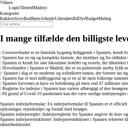
Villaos
Login
Tilmeld
Mailnyt
Kategorier
Køkken
Sove
Bad
Børn
Arbejde
Udendørs
Bil
Dyr
Budget
Maling
I mange tilfælde den billigste l
: Grossererbadet er en historisk bygning beliggende i Spanien, kendt fo
: Spanien har en rig og kompleks historie, der strækker sig fra oldtiden 
: Spanien er kendt for sine luksuriøse hoteller og resorts, der tiltrække
: Hovedstaden i Spanien er Madrid, der er en pulserende storby fyldt med
/
: Spanien i dag er en moderne og sofistikeret nation, der forener sin ri
: Spanien har et stort indbyggertal og er en af de mest folkerige natione
: Spanien forventes at have en befolkning på mere end 47 millioner menn
: Reglerne for indrejse i Spanien kan variere afhængigt af den besøgend
: På grund af Covid-19 pandemien kan der være særlige indrejseregler o
Spanien indrejseformular:
En indrejseformular til Spanien er et officie
oplysninger, rejsedetaljer og formål med besøget.
Spanien indrejseregler:
Indrejsereglerne for Spanien angiver de krav og
Spanien indrejserestriktioner:
Indrejserestriktioner i Spanien refererer 
sikkerhedstrusler.