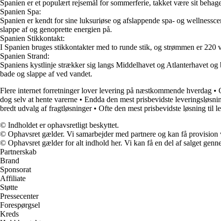
Spanien er et populært rejsemål for sommerferie, takket være sit behage
Spanien Spa:
Spanien er kendt for sine luksuriøse og afslappende spa- og wellnessc
slappe af og genoprette energien på.
Spanien Stikkontakt:
I Spanien bruges stikkontakter med to runde stik, og strømmen er 220 v
Spanien Strand:
Spaniens kystlinje strækker sig langs Middelhavet og Atlanterhavet og b
bade og slappe af ved vandet.
Flere internet forretninger lover levering på næstkommende hverdag
•
dog selv at hente varerne
•
Endda den mest prisbevidste leveringsløsni
bredt udvalg af fragtløsninger
•
Ofte den mest prisbevidste løsning til l
© Indholdet er ophavsretligt beskyttet.
© Ophavsret gælder. Vi samarbejder med partnere og kan få provision
© Ophavsret gælder for alt indhold her. Vi kan få en del af salget genne
Partnerskab
Brand
Sponsorat
Affiliate
Støtte
Pressecenter
Forespørgsel
Kreds