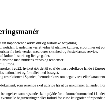
everingsmanér
r sin imponerende arkitektur og historiske betydning.
til nutiden. Landet har været vidne til utallige kulturer, erobringer og p
r turister fra hele verden med deres skønhed og førsteklasses service.
 kultur, historie og livlige gader.
ge historie med nutidens trends og tendenser.
r i Europa.
esker i 2022, hvilket gør det til et af de mest befolkede lande i Europa
es nationalitet og formålet med besøget.
g restriktioner i Spanien, herunder krav om negativ test eller karantæ
lt dokument, som rejsende skal udfylde før at de ankommer til landet. 
 betingelser, som rejsende skal opfylde for at kunne komme ind i landet
til eventuelle begrænsninger eller forbud for visse kategorier af rejsen