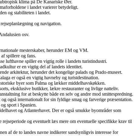
subtropisk klima på De Kanariske Øer.
aforholdene i landet varierer betydeligt.
 og stabiliteten i landet.
il rejseplanlægning og navigation.
 Andalusien osv.
internationale mesterskaber, herunder EM og VM.
af spillere og fans.
ufthavne spiller en vigtig rolle i landets turistindustri.
ultur er en vigtig del af landets identitet.
erende arkitektur, herunder det kongelige palads og Prado-museet.
aga er også en vigtig havneby og turistdestination.
, historiske byer som Palma og lækker middelhavskøkken.
ts, eksklusive butikker, lækre restauranter og livlige natteliv.
nstaltning for at beskytte både en selv og andre mod smittespredning.
t og også internationalt for sin fyldige smag og farverige præsentation.
og sport i Spanien.
ddelhavet og Atlanterhavet. Der er også smukke byområder som
gte rejseperiode og eventuelt læs mere om eventuelle specifikke krav til
n af de to landes navne indikerer sandsynligvis interesse for