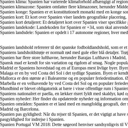
Spanien klima:
Spanien har varierede klimaforhold afhængigt af region
Spanien klimazone:
Spanien omfatter flere klimazoner, herunder Middelh
Spanien konge:
Spanien er et konstitutionelt monarki med en konge som
Spanien kort:
Et kort over Spanien viser landets geografiske placering,
Spanien kort detaljeret:
Et detaljeret kort over Spanien viser specifikke 
Spanien landekode:
Landekoden for Spanien er +34, som skal anvendes nå
Spanien landsdele:
Spanien er opdelt i 17 autonome regioner, hver med 
Spanien landshold refererer til det spanske fodboldlandshold, som er e
Spaniens landsholdstrøje er normalt rød med gule eller blå detaljer. Trø
Spanien har flere store lufthavne, herunder Barajas Lufthavn i Madrid, E
Spansk mad er kendt for sin variation og rigdom af smag. Nogle populære
Madrid er Spaniens hovedstad og en af Europas mest livlige byer. Byen e
Malaga er en by ved Costa del Sol i det sydlige Spanien. Byen er kend
Mallorca er den største ø i Balearerne og en populær feriedestination.
Marbella er en velhavende by ved Costa del Sol og en populær feriedestin
Mundbind er blevet obligatorisk at bære i visse offentlige rum i Spani
Spaniens nationalret er paella, en lækker risret fyldt med skaldyr, kød o
Spanien nyheder: Her finder du opdaterede nyheder og information om S
Spanien områden: Spanien er et land med en mangfoldig geografi, der
Madrid og Barcelona.
Spanien pas gyldighed: Når du rejser til Spanien, er det vigtigt at have 
pasgyldighed for indrejse i Spanien.
Spanien Portugal VM 2018: Dette søgeord henviser sandsynligvis til VM