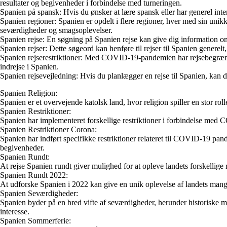
resultater og begivenheder i forbindelse med turneringen.
Spanien på spansk: Hvis du ønsker at lære spansk eller har generel inte
Spanien regioner: Spanien er opdelt i flere regioner, hver med sin unik
seværdigheder og smagsoplevelser.
Spanien rejse: En søgning på Spanien rejse kan give dig information om
Spanien rejser: Dette søgeord kan henføre til rejser til Spanien generelt,
Spanien rejserestriktioner: Med COVID-19-pandemien har rejsebegrænsnin
indrejse i Spanien.
Spanien rejsevejledning: Hvis du planlægger en rejse til Spanien, kan de
Spanien Religion:
Spanien er et overvejende katolsk land, hvor religion spiller en stor rol
Spanien Restriktioner:
Spanien har implementeret forskellige restriktioner i forbindelse med 
Spanien Restriktioner Corona:
Spanien har indført specifikke restriktioner relateret til COVID-19 pan
begivenheder.
Spanien Rundt:
At rejse Spanien rundt giver mulighed for at opleve landets forskellige
Spanien Rundt 2022:
At udforske Spanien i 2022 kan give en unik oplevelse af landets ma
Spanien Seværdigheder:
Spanien byder på en bred vifte af seværdigheder, herunder historiske 
interesse.
Spanien Sommerferie: