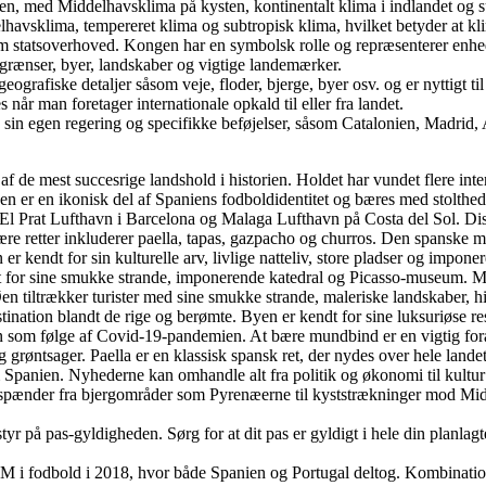
en, med Middelhavsklima på kysten, kontinentalt klima i indlandet og 
avsklima, tempereret klima og subtropisk klima, hvilket betyder at klim
 statsoverhoved. Kongen har en symbolsk rolle og repræsenterer enheden
 grænser, byer, landskaber og vigtige landemærker.
geografiske detaljer såsom veje, floder, bjerge, byer osv. og er nyttigt t
r man foretager internationale opkald til eller fra landet.
sin egen regering og specifikke beføjelser, såsom Catalonien, Madrid,
t af de mest succesrige landshold i historien. Holdet har vundet flere 
jen er en ikonisk del af Spaniens fodboldidentitet og bæres med stolthed 
l Prat Lufthavn i Barcelona og Malaga Lufthavn på Costa del Sol. Disse l
 retter inkluderer paella, tapas, gazpacho og churros. Den spanske madk
r kendt for sin kulturelle arv, livlige natteliv, store pladser og impon
t for sine smukke strande, imponerende katedral og Picasso-museum. Mal
 Øen tiltrækker turister med sine smukke strande, maleriske landskaber
ation blandt de rige og berømte. Byen er kendt for sine luksuriøse resor
en som følge af Covid-19-pandemien. At bære mundbind er en vigtig fora
g grøntsager. Paella er en klassisk spansk ret, der nydes over hele lande
panien. Nyhederne kan omhandle alt fra politik og økonomi til kultur 
 spænder fra bjergområder som Pyrenæerne til kyststrækninger mod Mi
styr på pas-gyldigheden. Sørg for at dit pas er gyldigt i hele din planla
 i fodbold i 2018, hvor både Spanien og Portugal deltog. Kombinatione