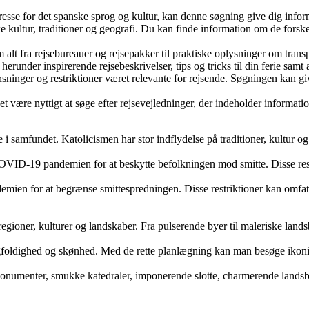
resse for det spanske sprog og kultur, kan denne søgning give dig inform
ke kultur, traditioner og geografi. Du kan finde information om de forsk
 alt fra rejsebureauer og rejsepakker til praktiske oplysninger om tran
 herunder inspirerende rejsebeskrivelser, tips og tricks til din ferie samt
ger og restriktioner været relevante for rejsende. Søgningen kan give 
t være nyttigt at søge efter rejsevejledninger, der indeholder informatio
le i samfundet. Katolicismen har stor indflydelse på traditioner, kultur o
COVID-19 pandemien for at beskytte befolkningen mod smitte. Disse rest
demien for at begrænse smittespredningen. Disse restriktioner kan omfatt
 regioner, kulturer og landskaber. Fra pulserende byer til maleriske lan
ngfoldighed og skønhed. Med de rette planlægning kan man besøge ikon
monumenter, smukke katedraler, imponerende slotte, charmerende landsb