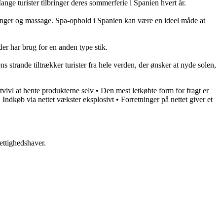
nge turister tilbringer deres sommerferie i Spanien hvert år.
linger og massage. Spa-ophold i Spanien kan være en ideel måde at
er har brug for en anden type stik.
strande tiltrækker turister fra hele verden, der ønsker at nyde solen,
 tvivl at hente produkterne selv
•
Den mest letkøbte form for fragt er
•
Indkøb via nettet vækster eksplosivt
•
Forretninger på nettet giver et
ettighedshaver.