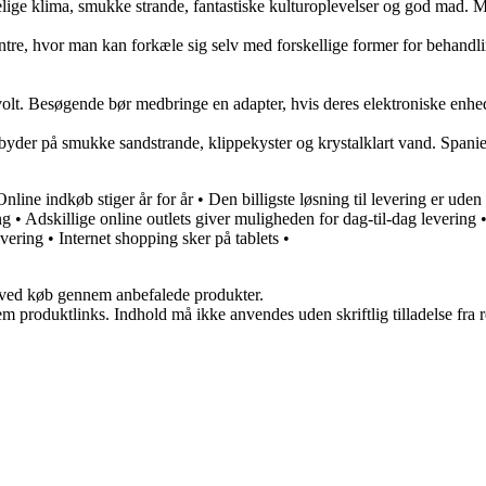
lige klima, smukke strande, fantastiske kulturoplevelser og god mad. Ma
entre, hvor man kan forkæle sig selv med forskellige former for behand
olt. Besøgende bør medbringe en adapter, hvis deres elektroniske enhed
yder på smukke sandstrande, klippekyster og krystalklart vand. Spaniens 
Online indkøb stiger år for år
•
Den billigste løsning til levering er uden
ng
•
Adskillige online outlets giver muligheden for dag-til-dag levering
evering
•
Internet shopping sker på tablets
•
 ved køb gennem anbefalede produkter.
m produktlinks. Indhold må ikke anvendes uden skriftlig tilladelse fra r