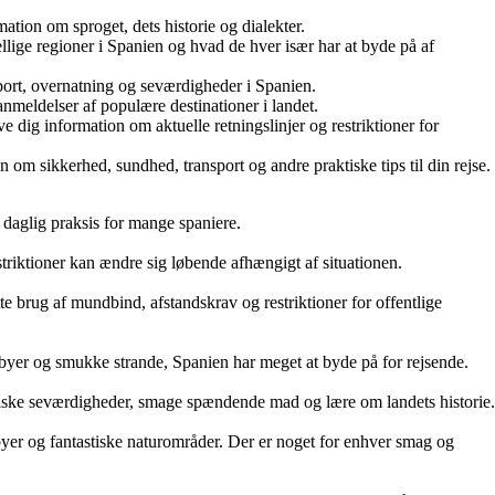
ation om sproget, dets historie og dialekter.
ellige regioner i Spanien og hvad de hver især har at byde på af
sport, overnatning og seværdigheder i Spanien.
 anmeldelser af populære destinationer i landet.
dig information om aktuelle retningslinjer og restriktioner for
n om sikkerhed, sundhed, transport og andre praktiske tips til din rejse.
g daglig praksis for mange spaniere.
riktioner kan ændre sig løbende afhængigt af situationen.
e brug af mundbind, afstandskrav og restriktioner for offentlige
dsbyer og smukke strande, Spanien har meget at byde på for rejsende.
iske seværdigheder, smage spændende mad og lære om landets historie.
yer og fantastiske naturområder. Der er noget for enhver smag og