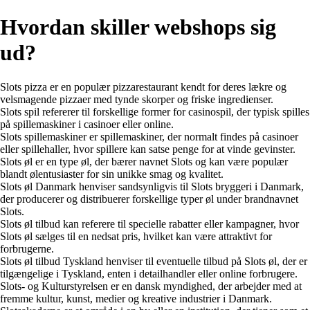
Hvordan skiller webshops sig
ud?
Slots pizza er en populær pizzarestaurant kendt for deres lækre og
velsmagende pizzaer med tynde skorper og friske ingredienser.
Slots spil refererer til forskellige former for casinospil, der typisk spilles
på spillemaskiner i casinoer eller online.
Slots spillemaskiner er spillemaskiner, der normalt findes på casinoer
eller spillehaller, hvor spillere kan satse penge for at vinde gevinster.
Slots øl er en type øl, der bærer navnet Slots og kan være populær
blandt ølentusiaster for sin unikke smag og kvalitet.
Slots øl Danmark henviser sandsynligvis til Slots bryggeri i Danmark,
der producerer og distribuerer forskellige typer øl under brandnavnet
Slots.
Slots øl tilbud kan referere til specielle rabatter eller kampagner, hvor
Slots øl sælges til en nedsat pris, hvilket kan være attraktivt for
forbrugerne.
Slots øl tilbud Tyskland henviser til eventuelle tilbud på Slots øl, der er
tilgængelige i Tyskland, enten i detailhandler eller online forbrugere.
Slots- og Kulturstyrelsen er en dansk myndighed, der arbejder med at
fremme kultur, kunst, medier og kreative industrier i Danmark.