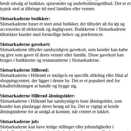
bredt udvalg af butikker, spisesteder og underholdningstilbud. Det er et
typisk sted at tilbringe tid med familien eller venner.
Slotsarkaderne butikker:
Slotsarkaderne huser et stort antal butikker, der tilbyder alt fra tøj og
accessories til elektronik og dagligvarer. Butikkerne i Slotsarkaderne
tiltrækker kunder med forskellige behov og præferencer.
Slotsarkaderne gavekort:
Slotsarkaderne tilbyder sandsynligvis gavekort, som kunder kan købe
og give som gaver til deres venner eller familie. Disse gavekort kan
bruges i butikkerne og restauranterne i Slotsarkaderne.
Slotsarkaderne Hillerød:
Slotsarkaderne i Hillerød er muligvis en specifik afdeling eller filial af
shoppingcentret, der ligger i denne by. Det er et populært sted for
lokalbefolkningen at handle og hygge sig.
Slotsarkaderne Hillerød åbningstider:
Slotsarkaderne i Hillerød har sandsynligvis faste åbningstider, som
kunder kan planlægge deres besøg ud fra. Det er vigtigt at kende
åbningstiderne for at undgå at komme, når centret er lukket.
Slotsarkaderne job:
Slotsarkaderne kan have ledige stillinger eller jobmuligheder i