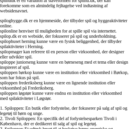
spilnudk er en variation af staveformen for spilnu.dk, der kan
forekomme som en almindelig fejltagelse ved indtastning af
websidenavnet.
spiloghygge.dk er en hjemmeside, der tilbyder spil og hyggeaktiviteter
online.
spilonline henviser til muligheden for at spille spil via internettet.
spilop.dk er en webside, der fokuserer på spil og underholdning.
spilophuset herning kunne være en fysisk beliggenhed, der tilbyder
spilaktiviteter i Herning.
spilopmager kan referere til en person eller virksomhed, der designer
eller udvikler spil.
spiloppe juniorseng kunne være en børneseng med et tema eller design
inspireret af spil.
spiloppen børkop kunne være en institution eller virksomhed i Børkop,
som har fokus på spil.
spiloppen frederiksberg kunne være en lignende institution eller
virksomhed på Frederiksberg.
spiloppen løgstør kunne være endnu en institution eller virksomhed
med spilaktiviteter i Løgstør.
1. Spiloppen: En butik eller forlystelse, der fokuserer på salg af spil og
legetøj til børn og unge.
2. Tivoli Spiloppen: En specifik del af forlystelsesparken Tivoli i
København, der er dedikeret til salg af spil og legetøj.
3. Spilopper: Et udtryk brugt til at beskrive børns energiske og