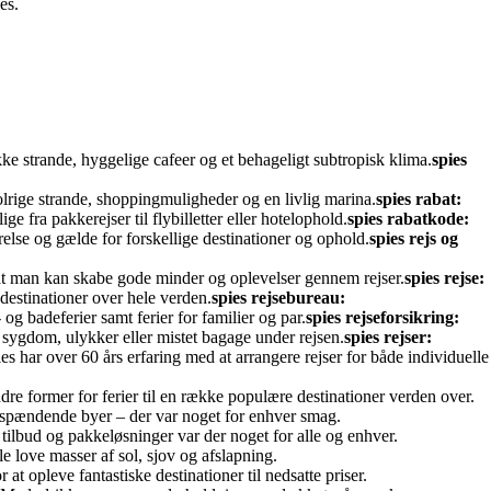
es.
ke strande, hyggelige cafeer og et behageligt subtropisk klima.
spies
lrige strande, shoppingmuligheder og en livlig marina.
spies rabat:
e fra pakkerejser til flybilletter eller hotelophold.
spies rabatkode:
else og gælde for forskellige destinationer og ophold.
spies rejs og
 at man kan skabe gode minder og oplevelser gennem rejser.
spies rejse:
 destinationer over hele verden.
spies rejsebureau:
g badeferier samt ferier for familier og par.
spies rejseforsikring:
 sygdom, ulykker eller mistet bagage under rejsen.
spies rejser:
ies har over 60 års erfaring med at arrangere rejser for både individuelle
 andre former for ferier til en række populære destinationer verden over.
til spændende byer – der var noget for enhver smag.
tilbud og pakkeløsninger var der noget for alle og enhver.
e love masser af sol, sjov og afslapning.
t opleve fantastiske destinationer til nedsatte priser.