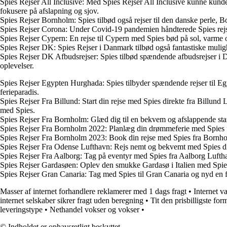
Spies Rejser All Inclusive: Med Spies Rejser All Inclusive kunne kund
fokusere på afslapning og sjov.
Spies Rejser Bornholm: Spies tilbød også rejser til den danske perle
Spies Rejser Corona: Under Covid-19 pandemien håndterede Spies rejser 
Spies Rejser Cypern: En rejse til Cypern med Spies bød på sol, varme o
Spies Rejser DK: Spies Rejser i Danmark tilbød også fantastiske mulighe
Spies Rejser DK Afbudsrejser: Spies tilbød spændende afbudsrejser i Da
oplevelser.
Spies Rejser Egypten Hurghada: Spies tilbyder spændende rejser til Egy
ferieparadis.
Spies Rejser Fra Billund: Start din rejse med Spies direkte fra Billu
med Spies.
Spies Rejser Fra Bornholm: Glæd dig til en bekvem og afslappende start
Spies Rejser Fra Bornholm 2022: Planlæg din drømmeferie med Spies fr
Spies Rejser Fra Bornholm 2023: Book din rejse med Spies fra Bornholm 
Spies Rejser Fra Odense Lufthavn: Rejs nemt og bekvemt med Spies dire
Spies Rejser Fra Aalborg: Tag på eventyr med Spies fra Aalborg Lufthav
Spies Rejser Gardasøen: Oplev den smukke Gardasø i Italien med Spies
Spies Rejser Gran Canaria: Tag med Spies til Gran Canaria og nyd en 
Masser af internet forhandlere reklamerer med 1 dags fragt
•
Internet v
internet selskaber sikrer fragt uden beregning
•
Tit den prisbilligste for
leveringstype
•
Nethandel vokser og vokser
•
© Indholdet er ophavsretligt beskyttet.