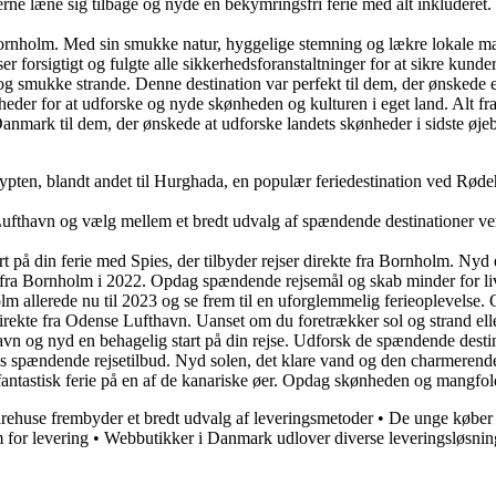
erne læne sig tilbage og nyde en bekymringsfri ferie med alt inkluder
, Bornholm. Med sin smukke natur, hyggelige stemning og lækre lokale 
forsigtigt og fulgte alle sikkerhedsforanstaltninger for at sikre kund
g smukke strande. Denne destination var perfekt til dem, der ønskede e
der for at udforske og nyde skønheden og kulturen i eget land. Alt fra 
nmark til dem, der ønskede at udforske landets skønheder i sidste øjebl
pten, blandt andet til Hurghada, en populær feriedestination ved Rødeh
nd Lufthavn og vælg mellem et bredt udvalg af spændende destinationer 
 på din ferie med Spies, der tilbyder rejser direkte fra Bornholm. Nyd
a Bornholm i 2022. Opdag spændende rejsemål og skab minder for livet
allerede nu til 2023 og se frem til en uforglemmelig ferieoplevelse. Op
kte fra Odense Lufthavn. Uanset om du foretrækker sol og strand eller 
n og nyd en behagelig start på din rejse. Udforsk de spændende destina
 spændende rejsetilbud. Nyd solen, det klare vand og den charmerende 
fantastisk ferie på en af de kanariske øer. Opdag skønheden og mangf
arehuse frembyder et bredt udvalg af leveringsmetoder
•
De unge køber 
m for levering
•
Webbutikker i Danmark udlover diverse leveringsløsnin