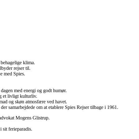
 behagelige klima.
yder rejser til.
ve med Spies.
te dagen med energi og godt humør.
t livligt kulturliv.
r mad og skøn atmosfære ved havet.
der samarbejdede om at etablere Spies Rejser tilbage i 1961.
 advokat Mogens Glistrup.
sit ferieparadis.