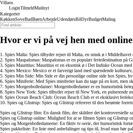
Villaos
Login
Tilmeld
Mailnyt
Kategorier
Køkken
Sove
Bad
Børn
Arbejde
Udendørs
Bil
Dyr
Budget
Maling
Hvor er vi på vej hen med onlin
1. Spies Malta: Spies tilbyder rejser til Malta, en smuk ø i Middelhavet 
2. Spies Maspalomas: Maspalomas er en populær feriedestination på Gr
3. Spies Mauritius: Mauritius er en eksotisk ø i Det Indiske Ocean med h
4. Spies Mexico: Mexico er et farverigt land med spændende kulturar
5. Spies Min Side: Min Side er din personlige online side hos Spies, h
6. Spies Miniferie: Med Spies miniferier kan du tage på en kort, men skø
7. Spies Morgenbolledamer: Morgenbolledamer er en humoristisk betegnel
8. Spies New York: Spies tilbyder rejser til New York, en pulserende m
9. Spies Ocean Beach Club: Ocean Beach Club er et eksklusivt feriekom
10. Spies og Glistrup: Spies og Glistrup refererer til den berømte for
Spies og Glistrup film: En dansk film, der skildrer det kontroversiel
Spies og Glistrup online: Mulighed for at se filmen Spies og Glistrup onl
Spies og Morgenbolledamerne: En fiktiv tv-serie, der humoristisk fort
Spies pakkeliste: En liste med anbefalinger og tips til, hvad man bør p