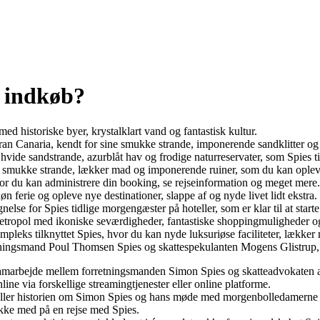
e indkøb?
med historiske byer, krystalklart vand og fantastisk kultur.
an Canaria, kendt for sine smukke strande, imponerende sandklitter og
vide sandstrande, azurblåt hav og frodige naturreservater, som Spies tilb
v, smukke strande, lækker mad og imponerende ruiner, som du kan ople
vor du kan administrere din booking, se rejseinformation og meget mere.
n ferie og opleve nye destinationer, slappe af og nyde livet lidt ekstra.
se for Spies tidlige morgengæster på hoteller, som er klar til at star
etropol med ikoniske seværdigheder, fantastiske shoppingmuligheder og e
pleks tilknyttet Spies, hvor du kan nyde luksuriøse faciliteter, lække
retningsmand Poul Thomsen Spies og skattespekulanten Mogens Glistrup, 
le samarbejde mellem forretningsmanden Simon Spies og skatteadvokaten
ine via forskellige streamingtjenester eller online platforme.
æller historien om Simon Spies og hans møde med morgenbolledamerne i 
akke med på en rejse med Spies.