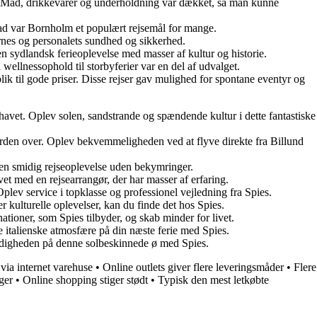
et. Mad, drikkevarer og underholdning var dækket, så man kunne
mad var Bornholm et populært rejsemål for mange.
ernes og personalets sundhed og sikkerhed.
n sydlandsk ferieoplevelse med masser af kultur og historie.
wellnessophold til storbyferier var en del af udvalget.
ik til gode priser. Disse rejser gav mulighed for spontane eventyr og
avet. Oplev solen, sandstrande og spændende kultur i dette fantastiske
verden over. Oplev bekvemmeligheden ved at flyve direkte fra Billund
 en smidig rejseoplevelse uden bekymringer.
 med en rejsearrangør, der har masser af erfaring.
lev service i topklasse og professionel vejledning fra Spies.
kulturelle oplevelser, kan du finde det hos Spies.
tioner, som Spies tilbyder, og skab minder for livet.
italienske atmosfære på din næste ferie med Spies.
oldigheden på denne solbeskinnede ø med Spies.
via internet varehuse
•
Online outlets giver flere leveringsmåder
•
Flere
ger
•
Online shopping stiger stødt
•
Typisk den mest letkøbte