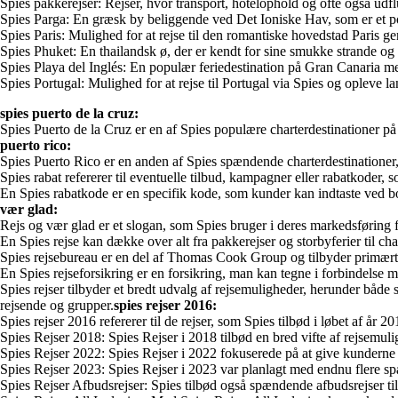
Spies pakkerejser: Rejser, hvor transport, hotelophold og ofte også udflu
Spies Parga: En græsk by beliggende ved Det Ioniske Hav, som er et popu
Spies Paris: Mulighed for at rejse til den romantiske hovedstad Paris g
Spies Phuket: En thailandsk ø, der er kendt for sine smukke strande og
Spies Playa del Inglés: En populær feriedestination på Gran Canaria med s
Spies Portugal: Mulighed for at rejse til Portugal via Spies og opleve 
spies puerto de la cruz:
Spies Puerto de la Cruz er en af Spies populære charterdestinationer p
puerto rico:
Spies Puerto Rico er en anden af Spies spændende charterdestinationer,
Spies rabat refererer til eventuelle tilbud, kampagner eller rabatkoder, s
En Spies rabatkode er en specifik kode, som kunder kan indtaste ved boo
vær glad:
Rejs og vær glad er et slogan, som Spies bruger i deres markedsføring 
En Spies rejse kan dække over alt fra pakkerejser og storbyferier til char
Spies rejsebureau er en del af Thomas Cook Group og tilbyder primært cha
En Spies rejseforsikring er en forsikring, man kan tegne i forbindelse
Spies rejser tilbyder et bredt udvalg af rejsemuligheder, herunder både s
rejsende og grupper.
spies rejser 2016:
Spies rejser 2016 refererer til de rejser, som Spies tilbød i løbet af år 
Spies Rejser 2018: Spies Rejser i 2018 tilbød en bred vifte af rejsemuli
Spies Rejser 2022: Spies Rejser i 2022 fokuserede på at give kunderne 
Spies Rejser 2023: Spies Rejser i 2023 var planlagt med endnu flere spæ
Spies Rejser Afbudsrejser: Spies tilbød også spændende afbudsrejser til d