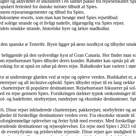
gter og aktiviteter er inkluderet i én samlet pakke fra rejseselskabet Spi
lært feriested for danske turister tilbudt af Spies.
ennem rejsearrangementer og tilbud fra Spies.
 luksuriøse resorts, som man kan besøge med Spies rejsetilbud.
olrige strande og et livligt natteliv, tilgængelig via Spies rejser.
landets smukke strande, historiske byer og lækre madkultur.
å den spanske ø Tenerife. Byen ligger på øens nordkyst og tilbyder smuk
 beliggende på den sydvestlige kyst af Gran Canaria. Her finder man so
om rejsebureauet Spies tilbyder deres kunder. Rabatter kan opnås på alt lig
king for at opnå en rabat på deres rejse. Rabatkoder kan variere i størr
for at understrege glæden ved at rejse og opleve verden. Budskabet er,
terrejser og all inclusive-ophold. Spies tilbyder rejser til en lang række
rterrejser til populære destinationer. Rejsebureauet fokuserer på sol- o
 med en rejse gennem Spies. Forsikringen dækker typisk omkostninger til
ol- og badeferier, storbyrejser, rundrejser og eksotiske destinationer. Sp
2016. Disse rejser inkluderede charterrejser, pakkerejser, storbyferier og
gheder til forskellige destinationer verden over. Fra eksotiske strande 
uforglemmelige oplevelser og ferier fyldt med eventyr. Med forskellige 
ndende destinationer og rejseoplevelser. En rejse med Spies i 2023 vill
e eventyrlystne og prisbevidste rejsende. Disse rejser gav mulighed for a