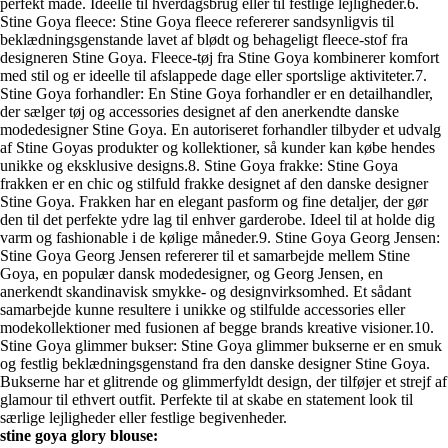
perfekt måde. Ideelle til hverdagsbrug eller til festlige lejligheder.6.
Stine Goya fleece: Stine Goya fleece refererer sandsynligvis til
beklædningsgenstande lavet af blødt og behageligt fleece-stof fra
designeren Stine Goya. Fleece-tøj fra Stine Goya kombinerer komfort
med stil og er ideelle til afslappede dage eller sportslige aktiviteter.7.
Stine Goya forhandler: En Stine Goya forhandler er en detailhandler,
der sælger tøj og accessories designet af den anerkendte danske
modedesigner Stine Goya. En autoriseret forhandler tilbyder et udvalg
af Stine Goyas produkter og kollektioner, så kunder kan købe hendes
unikke og eksklusive designs.8. Stine Goya frakke: Stine Goya
frakken er en chic og stilfuld frakke designet af den danske designer
Stine Goya. Frakken har en elegant pasform og fine detaljer, der gør
den til det perfekte ydre lag til enhver garderobe. Ideel til at holde dig
varm og fashionable i de kølige måneder.9. Stine Goya Georg Jensen:
Stine Goya Georg Jensen refererer til et samarbejde mellem Stine
Goya, en populær dansk modedesigner, og Georg Jensen, en
anerkendt skandinavisk smykke- og designvirksomhed. Et sådant
samarbejde kunne resultere i unikke og stilfulde accessories eller
modekollektioner med fusionen af begge brands kreative visioner.10.
Stine Goya glimmer bukser: Stine Goya glimmer bukserne er en smuk
og festlig beklædningsgenstand fra den danske designer Stine Goya.
Bukserne har et glitrende og glimmerfyldt design, der tilføjer et strejf af
glamour til ethvert outfit. Perfekte til at skabe en statement look til
særlige lejligheder eller festlige begivenheder.
stine goya glory blouse: