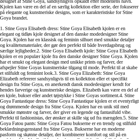
designet af Stine Goya, sandsynligvis opkaldt efter modellens navn.
Kjolen kan være en del af en særlig kollektion eller serie, der fokuserer
på elegante og kunstneriske designs, som er karakteristiske for Stine
Goya brandet.
1. Stine Goya Elisabeth dress: Stine Goya Elisabeth kjolen er en
elegant og tidløs kjole designet af den danske modedesigner Stine
Goya. Kjolen har en klassisk og feminin silhuet med smukke detaljer
og kvalitetsmaterialer, der gør den perfekt til både hverdagsbrug og
særlige lejligheder.2. Stine Goya Elisabeth kjole: Stine Goya Elisabeth
kjolen er en populær kjole fra den danske designer Stine Goya. Kjolen
har et smukt og elegant design med unikke prints og farver, der
afspejler Stine Goyas kunstneriske tilgang til mode. Perfekt til at skabe
et stilfuldt og feminint look.3. Stine Goya Elizabeth: Stine Goya
Elizabeth refererer sandsynligvis til en kollektion eller et specifikt
design fra Stine Goya, en anerkendt dansk modedesigner kendt for
hendes farverige og kunstneriske designs. Elizabeth kan være en del af
en kjole, bukser eller andet tøjstykke i Stine Goyas sortiment.4. Stine
Goya Fantastique dress: Stine Goya Fantastique kjolen er et eventyrligt
og drømmende design fra Stine Goya. Kjolen har en unik stil med
smukke mønstre og farver, der giver en legende og fantasifuld vibe.
Perfekt til fashionistas, der ønsker at skille sig ud fra mængden.5. Stine
Goya Fatou pants: Stine Goya Fatou bukserne er en trendy og stilfuld
beklædningsgenstand fra Stine Goya. Bukserne har en moderne
pasform og skønne detaljer, der kombinerer komfort og stil på en