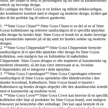
outfit, der tilføjer et strejf af personlighed og stil med sit karakteristiske
udtryk og farverige design.
En cardigan fra Stine Goya er en lækker og stilfuld strikkecardigan,
der kombinerer komfort med et elegant og moderne design, hvilket gør
den til det perfekte lag til enhver garderobe.
1. **Stine Goya Chiara**:Stine Goya Chiara er en del af en af Stine
Goyas kollektioner og refererer sandsynligvis til et specifikt tøjstykke
eller design fra hendes linje. Stine Goya er kendt for at skabe farverige
og kunstneriske mønstre på sit tøj samt for hendes unikke og moderne
designs.
2. **Stine Goya Chippendale**:Stine Goya Chippendale hentyder
sandsynligvis til et specifikt tøjstykke eller design fra Stine Goyas
kollektion, som muligvis har en forbindelse til møbelstilen
Chippendale. Stine Goyas designs er ofte inspireret af kunstneriske og
moderne elementer, så det kan være interessant at se, hvordan
Chippendales stil er integreret i dette tøjstykke.
3. **Stine Goya Copenhagen**:Stine Goya Copenhagen refererer
sandsynligvis til Stine Goyas oprindelse eller tilstedeværelse i den
danske hovedstad, København. Stine Goyas brand er baseret i
København og hendes designs afspejler ofte den skandinaviske æstetik
med et kunstnerisk og moderne twist.
4. **Stine Goya Cover**:Stine Goya Cover kan henvise til en specifik
kollektion eller linje af produkter fra Stine Goyas brand, som muligvis
fokuserer på beskyttelse eller emballage. Det kan også hentyde til en