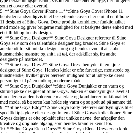
type beklædningsgenstand, såsom en jakke eller en trøje, der fungerer
som et cover eller overtøj.
5. **Stine Goya Cover iPhone 11**:Stine Goya Cover iPhone 11
hentyder sandsynligvis til et beskyttende cover eller etui til en iPhone
11 designet af Stine Goya. Dette produkt kombinerer funktionalitet
med mode og giver brugerne mulighed for at beskytte deres enhed med
et stilfuldt og trendy design.
6. **Stine Goya Designer**:Stine Goya Designer refererer til Stine
Goya selv som den talentfulde designer bag brandet. Stine Goya er
anerkendt for sit unikke designsprog og hendes evne til at skabe
kunstneriske mønstre og snit i sit tøj, der adskiller sig fra andre
designere på markedet.
7. **Stine Goya Dress**:Stine Goya Dress hentyder til en kjole
designet af Stine Goya. Hendes kjoler er ofte farverige, mønstrede og
kunstneriske, hvilket giver bæreren mulighed for at udtrykke deres
personlige stil på en unik og moderne måde.
8. **Stine Goya Dunjakke**:Stine Goya Dunjakke er en varm og
stilfuld jakke designet af Stine Goya. Jakken er sandsynligvis lavet af
dun eller en anden isolerende materiale og kombinerer funktionalitet
med mode, så bæreren kan holde sig varm og se godt ud på samme tid.
9. **Stine Goya Eddy**:Stine Goya Eddy refererer sandsynligvis til et
specifikt tøjstykke eller design fra en af Stine Goyas kollektioner. Stine
Goyas designs er ofte opkaldt efter unikke navne, der afspejler den
kreative og originale tilgang, som hendes brand er kendt for.
10. **Stine Goya Elena Dress**:Stine Goya Elena Dress er en kjole