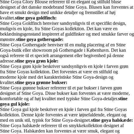
Stine Goya Glory Blouse refererer til en elegant og stilfuld bluse
designet af det danske modebrand Stine Goya. Blusen kan forventes at
have et smukt design med unikke detaljer og fremstillet af høj
kvalitet.
stine goya goldfinch:
Stine Goya Goldfinch henviser sandsynligvis til et specifikt design,
muligvis en kjole, fra Stine Goyas kollektion. Det kan være en
beklædningsgenstand inspireret af guldfinker og med smukke farver og
mønstre.
stine goya gothersgade:
Stine Goya Gothersgade henviser til en mulig placering af en Stine
Goya-butik eller showroom på Gothersgade i København. Det kan
også referere til et specielt arrangement eller begivenhed på denne
adresse.
stine goya grøn kjole:
Stine Goya grøn kjole beskriver sandsynligvis en kjole i farven grøn
fra Stine Goyas kollektion. Det forventes at være en stilfuld og
moderne kjole med det karakteristiske Stine Goya-design og
kvalitet.
stine goya grønne bukser:
Stine Goya grønne bukser refererer til et par bukser i farven grøn
designet af Stine Goya. Disse bukser kan forventes at være moderne,
komfortable og af høj kvalitet med typiske Stine Goya-detaljer.
stine
goya gul kjole:
Stine Goya gul kjole beskriver en kjole i farven gul fra Stine Goyas
kollektion. Denne kjole forventes at være iøjnefaldende, elegant og
med en unik stil, typisk for Stine Goya-designet.
stine goya halskæde:
Stine Goya halskæde refererer til en smykkekollektion designet af
Stine Goya. Halskæden kan forventes at være smuk, elegant og