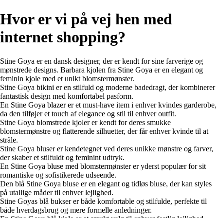
Hvor er vi på vej hen med
internet shopping?
Stine Goya er en dansk designer, der er kendt for sine farverige og
mønstrede designs. Barbara kjolen fra Stine Goya er en elegant og
feminin kjole med et unikt blomstermønster.
Stine Goya bikini er en stilfuld og moderne badedragt, der kombinerer
fantastisk design med komfortabel pasform.
En Stine Goya blazer er et must-have item i enhver kvindes garderobe,
da den tilføjer et touch af elegance og stil til enhver outfit.
Stine Goya blomstrede kjoler er kendt for deres smukke
blomstermønstre og flatterende silhuetter, der får enhver kvinde til at
stråle.
Stine Goya bluser er kendetegnet ved deres unikke mønstre og farver,
der skaber et stilfuldt og feminint udtryk.
En Stine Goya bluse med blomstermønster er yderst populær for sit
romantiske og sofistikerede udseende.
Den blå Stine Goya bluse er en elegant og tidløs bluse, der kan styles
på utallige måder til enhver lejlighed.
Stine Goyas blå bukser er både komfortable og stilfulde, perfekte til
både hverdagsbrug og mere formelle anledninger.