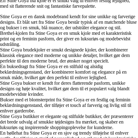
En Stine Goya blå kjole er et smukt valg til enhver festlig lejlighed,
med sit flatterende snit og fantastiske farvepalette.
Stine Goya er en dansk modebrand kendt for sine unikke og farverige
designs. Et blåt sæt fra Stine Goya består typisk af en matchende bluse
og bukser i en smuk, blå nuance, der udstråler elegance og stil.
Brethel-kjolen fra Stine Goya er en smuk kjole med et karakteristisk
print og en feminin pasform, der giver en luksuriøs og modebevidst
udstråling.
Stine Goya brudekjoler er smukt designede kjoler, der kombinerer
klassisk elegance med moderne og unikke detaljer, hvilket gør dem
perfekte til den moderne brud, der ønsker noget specielt.
En buksedragt fra Stine Goya er en stilfuld og alsidig
beklædningsgenstand, der kombinerer komfort og elegance på en
smuk måde, hvilket gør den perfekt til enhver lejlighed.
Stine Goya bukser er kendt for deres flatterende pasform, unikke
designs og høje kvalitet, hvilket gør dem til et populært valg blandt
modebevidste kvinder.
Bukser med et blomsterprint fra Stine Goya er en festlig og feminin
beklædningsgenstand, der tilføjer et touch af farverig og livlig stil til
enhver garderobe.
Stine Goya butikker er elegante og stilfulde butikker, der præsenterer
det brede udvalg af smukke tøjdesigns fra mærket, og skaber en
luksuriøs og inspirerende shoppingoplevelse for kunderne.
En bøllehat fra Stine Goya er en sjov og trendy tilføjelse til enhver