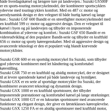
både hverdagskørsel og længere ture på landevejen.
: Suzuki GS500F
er en sports-touring motorcykelmodel, der kombinerer sportscyklers
ydeevne med touringcyklers komfort. Med en 487 cc motor og
aerodynamisk design er den velegnet til både hurtig kørsel og lange
ture.
: Suzuki GSF 600 Bandit er en streetfighter motorcykelmodel med
en kraftfuld 599 cc motor og aggressivt design. Den er velegnet til
kørsel i byen og på landevejen og tilbyder en imponerende
kombination af ydeevne og komfort.
: Suzuki GSF 650 Bandit er en
videreudvikling af den populære Bandit-serie og tilbyder en kraftfuld
656 cc motor og sporty køreegenskaber. Med sit aggressive design og
avancerede teknologi er den et populært valg blandt krævende
motorcyklister.
Suzuki GSR 600 er en sportslig motorcykel fra Suzuki, som tilbyder
god ydeevne kombineret med let håndtering og komfortabel
kørestilling.
Suzuki GSR 750 er en kraftfuld og alsidig motorcykel, der er designet
til at levere spændende kørsel på både landeveje og bymiljøer.
Suzuki GSX er en serie af sportslige motorcykler fra Suzuki, der
kombinerer avanceret teknologi og dynamisk design.
Suzuki GSX 1000 er en kraftfuld sportstourer, der tilbyder
imponerende præstationer og komfortabel kørsel på lange strækninger.
Suzuki GSX 1000 GT er en luksuriøs sportstourer med avancerede
funktioner og elegant design, der giver en førsteklasses køreoplevelse.
Suzuki GSX 1250 FA er en alsidig sportstourer med kraftfuld motor,