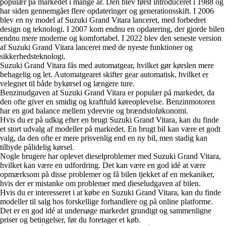
populær på markedet i mange år. Den blev først introduceret i 1988 og
har siden gennemgået flere opdateringer og generationsskift. I 2006
blev en ny model af Suzuki Grand Vitara lanceret, med forbedret
design og teknologi. I 2007 kom endnu en opdatering, der gjorde bilen
endnu mere moderne og komfortabel. I 2022 blev den seneste version
af Suzuki Grand Vitara lanceret med de nyeste funktioner og
sikkerhedsteknologi.
Suzuki Grand Vitara fås med automatgear, hvilket gør kørslen mere
behagelig og let. Automatgearet skifter gear automatisk, hvilket er
velegnet til både bykørsel og længere ture.
Benzinudgaven af Suzuki Grand Vitara er populær på markedet, da
den ofte giver en smidig og kraftfuld køreoplevelse. Benzinmotoren
har en god balance mellem ydeevne og brændstoføkonomi.
Hvis du er på udkig efter en brugt Suzuki Grand Vitara, kan du finde
et stort udvalg af modeller på markedet. En brugt bil kan være et godt
valg, da den ofte er mere prisvenlig end en ny bil, men stadig kan
tilbyde pålidelig kørsel.
Nogle brugere har oplevet dieselproblemer med Suzuki Grand Vitara,
hvilket kan være en udfordring. Det kan være en god idé at være
opmærksom på disse problemer og få bilen tjekket af en mekaniker,
hvis der er mistanke om problemer med dieseludgaven af bilen.
Hvis du er interesseret i at købe en Suzuki Grand Vitara, kan du finde
modeller til salg hos forskellige forhandlere og på online platforme.
Det er en god idé at undersøge markedet grundigt og sammenligne
priser og betingelser, før du foretager et køb.