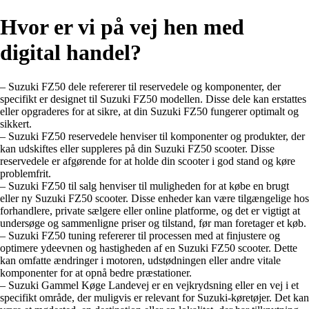
Hvor er vi på vej hen med
digital handel?
– Suzuki FZ50 dele refererer til reservedele og komponenter, der
specifikt er designet til Suzuki FZ50 modellen. Disse dele kan erstattes
eller opgraderes for at sikre, at din Suzuki FZ50 fungerer optimalt og
sikkert.
– Suzuki FZ50 reservedele henviser til komponenter og produkter, der
kan udskiftes eller suppleres på din Suzuki FZ50 scooter. Disse
reservedele er afgørende for at holde din scooter i god stand og køre
problemfrit.
– Suzuki FZ50 til salg henviser til muligheden for at købe en brugt
eller ny Suzuki FZ50 scooter. Disse enheder kan være tilgængelige hos
forhandlere, private sælgere eller online platforme, og det er vigtigt at
undersøge og sammenligne priser og tilstand, før man foretager et køb.
– Suzuki FZ50 tuning refererer til processen med at finjustere og
optimere ydeevnen og hastigheden af en Suzuki FZ50 scooter. Dette
kan omfatte ændringer i motoren, udstødningen eller andre vitale
komponenter for at opnå bedre præstationer.
– Suzuki Gammel Køge Landevej er en vejkrydsning eller en vej i et
specifikt område, der muligvis er relevant for Suzuki-køretøjer. Det kan