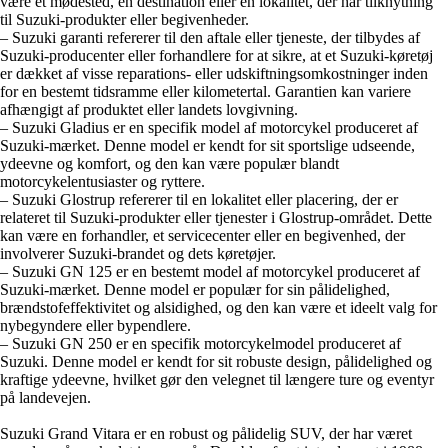
være et mødested, en destination eller en lokalitet, der har tilknytning
til Suzuki-produkter eller begivenheder.
– Suzuki garanti refererer til den aftale eller tjeneste, der tilbydes af
Suzuki-producenter eller forhandlere for at sikre, at et Suzuki-køretøj
er dækket af visse reparations- eller udskiftningsomkostninger inden
for en bestemt tidsramme eller kilometertal. Garantien kan variere
afhængigt af produktet eller landets lovgivning.
– Suzuki Gladius er en specifik model af motorcykel produceret af
Suzuki-mærket. Denne model er kendt for sit sportslige udseende,
ydeevne og komfort, og den kan være populær blandt
motorcykelentusiaster og ryttere.
– Suzuki Glostrup refererer til en lokalitet eller placering, der er
relateret til Suzuki-produkter eller tjenester i Glostrup-området. Dette
kan være en forhandler, et servicecenter eller en begivenhed, der
involverer Suzuki-brandet og dets køretøjer.
– Suzuki GN 125 er en bestemt model af motorcykel produceret af
Suzuki-mærket. Denne model er populær for sin pålidelighed,
brændstofeffektivitet og alsidighed, og den kan være et ideelt valg for
nybegyndere eller bypendlere.
– Suzuki GN 250 er en specifik motorcykelmodel produceret af
Suzuki. Denne model er kendt for sit robuste design, pålidelighed og
kraftige ydeevne, hvilket gør den velegnet til længere ture og eventyr
på landevejen.
Suzuki Grand Vitara er en robust og pålidelig SUV, der har været