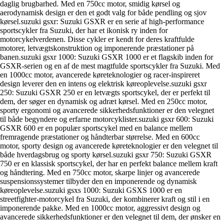
daglig brugbarhed. Med en 750cc motor, smidig kørsel og
aerodynamisk design er den et godt valg for både pendling og sjov
kørsel.suzuki gsxr: Suzuki GSXR er en serie af high-performance
sportscykler fra Suzuki, der har et ikonisk ry inden for
motorcykelverdenen. Disse cykler er kendt for deres kraftfulde
motorer, letvægtskonstruktion og imponerende præstationer på
banen.suzuki gsxr 1000: Suzuki GSXR 1000 er et flagskib inden for
GSXR-serien og en af de mest magtfulde sportscykler fra Suzuki. Med
en 1000cc motor, avancerede køreteknologier og racer-inspireret
design leverer den en intens og elektrisk køreoplevelse.suzuki gsxr
250: Suzuki GSXR 250 er en letvægts sportscykel, der er perfekt til
dem, der søger en dynamisk og adræt kørsel. Med en 250cc motor,
sporty ergonomi og avancerede sikkerhedsfunktioner er den velegnet
til både begyndere og erfarne motorcyklister.suzuki gsxr 600: Suzuki
GSXR 600 er en populær sportscykel med en balance mellem
fremragende præstationer og håndterbar størrelse. Med en 600cc
motor, sporty design og avancerede køreteknologier er den velegnet til
både hverdagsbrug og sporty kørsel.suzuki gsxr 750: Suzuki GSXR
750 er en klassisk sportscykel, der har en perfekt balance mellem kraft
og håndtering. Med en 750cc motor, skarpe linjer og avancerede
suspensionssystemer tilbyder den en imponerende og dynamisk
køreoplevelse.suzuki gsxs 1000: Suzuki GSXS 1000 er en
streetfighter-motorcykel fra Suzuki, der kombinerer kraft og stil i en
imponerende pakke. Med en 1000cc motor, aggressivt design og
avancerede sikkerhedsfunktioner er den velegnet til dem, der ønsker en