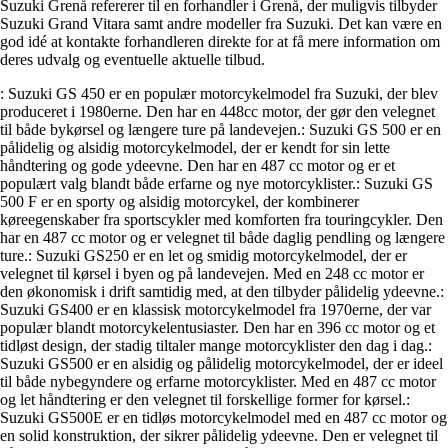
Suzuki Grenå refererer til en forhandler i Grenå, der muligvis tilbyder
Suzuki Grand Vitara samt andre modeller fra Suzuki. Det kan være en
god idé at kontakte forhandleren direkte for at få mere information om
deres udvalg og eventuelle aktuelle tilbud.
: Suzuki GS 450 er en populær motorcykelmodel fra Suzuki, der blev
produceret i 1980erne. Den har en 448cc motor, der gør den velegnet
til både bykørsel og længere ture på landevejen.
: Suzuki GS 500 er en
pålidelig og alsidig motorcykelmodel, der er kendt for sin lette
håndtering og gode ydeevne. Den har en 487 cc motor og er et
populært valg blandt både erfarne og nye motorcyklister.
: Suzuki GS
500 F er en sporty og alsidig motorcykel, der kombinerer
køreegenskaber fra sportscykler med komforten fra touringcykler. Den
har en 487 cc motor og er velegnet til både daglig pendling og længere
ture.
: Suzuki GS250 er en let og smidig motorcykelmodel, der er
velegnet til kørsel i byen og på landevejen. Med en 248 cc motor er
den økonomisk i drift samtidig med, at den tilbyder pålidelig ydeevne.
:
Suzuki GS400 er en klassisk motorcykelmodel fra 1970erne, der var
populær blandt motorcykelentusiaster. Den har en 396 cc motor og et
tidløst design, der stadig tiltaler mange motorcyklister den dag i dag.
:
Suzuki GS500 er en alsidig og pålidelig motorcykelmodel, der er ideel
til både nybegyndere og erfarne motorcyklister. Med en 487 cc motor
og let håndtering er den velegnet til forskellige former for kørsel.
:
Suzuki GS500E er en tidløs motorcykelmodel med en 487 cc motor og
en solid konstruktion, der sikrer pålidelig ydeevne. Den er velegnet til