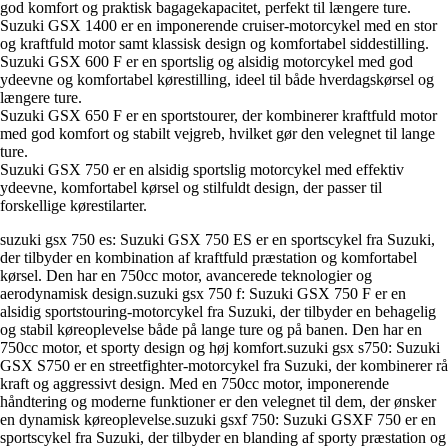
god komfort og praktisk bagagekapacitet, perfekt til længere ture.
Suzuki GSX 1400 er en imponerende cruiser-motorcykel med en stor
og kraftfuld motor samt klassisk design og komfortabel siddestilling.
Suzuki GSX 600 F er en sportslig og alsidig motorcykel med god
ydeevne og komfortabel kørestilling, ideel til både hverdagskørsel og
længere ture.
Suzuki GSX 650 F er en sportstourer, der kombinerer kraftfuld motor
med god komfort og stabilt vejgreb, hvilket gør den velegnet til lange
ture.
Suzuki GSX 750 er en alsidig sportslig motorcykel med effektiv
ydeevne, komfortabel kørsel og stilfuldt design, der passer til
forskellige kørestilarter.
suzuki gsx 750 es: Suzuki GSX 750 ES er en sportscykel fra Suzuki,
der tilbyder en kombination af kraftfuld præstation og komfortabel
kørsel. Den har en 750cc motor, avancerede teknologier og
aerodynamisk design.suzuki gsx 750 f: Suzuki GSX 750 F er en
alsidig sportstouring-motorcykel fra Suzuki, der tilbyder en behagelig
og stabil køreoplevelse både på lange ture og på banen. Den har en
750cc motor, et sporty design og høj komfort.suzuki gsx s750: Suzuki
GSX S750 er en streetfighter-motorcykel fra Suzuki, der kombinerer rå
kraft og aggressivt design. Med en 750cc motor, imponerende
håndtering og moderne funktioner er den velegnet til dem, der ønsker
en dynamisk køreoplevelse.suzuki gsxf 750: Suzuki GSXF 750 er en
sportscykel fra Suzuki, der tilbyder en blanding af sporty præstation og