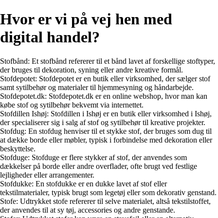
Hvor er vi på vej hen med
digital handel?
Stofbånd: Et stofbånd refererer til et bånd lavet af forskellige stoftyper,
der bruges til dekoration, syning eller andre kreative formål.
Stofdepotet: Stofdepotet er en butik eller virksomhed, der sælger stof
samt sytilbehør og materialer til hjemmesyning og håndarbejde.
Stofdepotet.dk: Stofdepotet.dk er en online webshop, hvor man kan
købe stof og sytilbehør bekvemt via internettet.
Stofdillen Ishøj: Stofdillen i Ishøj er en butik eller virksomhed i Ishøj,
der specialiserer sig i salg af stof og sytilbehør til kreative projekter.
Stofdug: En stofdug henviser til et stykke stof, der bruges som dug til
at dække borde eller møbler, typisk i forbindelse med dekoration eller
beskyttelse.
Stofduge: Stofduge er flere stykker af stof, der anvendes som
dækkelser på borde eller andre overflader, ofte brugt ved festlige
lejligheder eller arrangementer.
Stofdukke: En stofdukke er en dukke lavet af stof eller
tekstilmaterialer, typisk brugt som legetøj eller som dekorativ genstand.
Stofe: Udtrykket stofe refererer til selve materialet, altså tekstilstoffet,
der anvendes til at sy tøj, accessories og andre genstande.