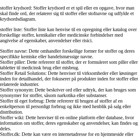
stoffer krydsord: Stoffer krydsord er et spil eller en opgave, hvor man
skal finde ord, der relaterer sig til stoffer eller stofnavne og udfylde et
krydsordsdiagram.
stoffer liste: Stoffer liste kan henvise til en opregning eller katalog over
forskellige stoffer, kemikalier eller medicinske forbindelser med
angivelse af egenskaber, anvendelser eller risici.
Stoffer navne: Dette omhandler forskellige former for stoffer og deres
specifikke kemiske eller handelsmæssige navne.
Stoffer piller: Dette refererer til stoffer, der er formuleret som piller eller
tabletter til medicinsk brug eller misbrug.
Stoffer Retail Solutions: Dette henviser til virksomheder eller løsninger
inden for detailhandel, der fokuserer på produkter inden for stoffer eller
relaterede industrier.
Stoffer synonym: Dette beskriver ord eller udtryk, der kan bruges som
synonymer for stoffer, såsom narkotika eller substanser.
Stoffer til eget forbrug: Dette refererer til brugen af stoffer af en
enkeltperson til personligt forbrug og ikke med henblik på salg eller
distribution.
Stoffer wiki: Dette henviser til en online platform eller database, hvor
information om stoffer, deres egenskaber og anvendelser, kan findes og
deles.
Stoffer.dk: Dette kan være en internetadresse for en hjemmeside eller