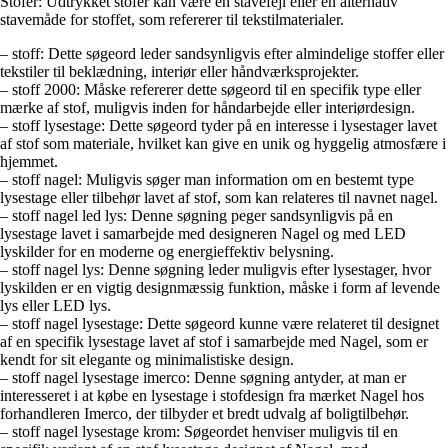
Stofer: Udtrykket stofer kan være en stavefejl eller en alternativ
stavemåde for stoffet, som refererer til tekstilmaterialer.
– stoff: Dette søgeord leder sandsynligvis efter almindelige stoffer eller
tekstiler til beklædning, interiør eller håndværksprojekter.
– stoff 2000: Måske refererer dette søgeord til en specifik type eller
mærke af stof, muligvis inden for håndarbejde eller interiørdesign.
– stoff lysestage: Dette søgeord tyder på en interesse i lysestager lavet
af stof som materiale, hvilket kan give en unik og hyggelig atmosfære i
hjemmet.
– stoff nagel: Muligvis søger man information om en bestemt type
lysestage eller tilbehør lavet af stof, som kan relateres til navnet nagel.
– stoff nagel led lys: Denne søgning peger sandsynligvis på en
lysestage lavet i samarbejde med designeren Nagel og med LED
lyskilder for en moderne og energieffektiv belysning.
– stoff nagel lys: Denne søgning leder muligvis efter lysestager, hvor
lyskilden er en vigtig designmæssig funktion, måske i form af levende
lys eller LED lys.
– stoff nagel lysestage: Dette søgeord kunne være relateret til designet
af en specifik lysestage lavet af stof i samarbejde med Nagel, som er
kendt for sit elegante og minimalistiske design.
– stoff nagel lysestage imerco: Denne søgning antyder, at man er
interesseret i at købe en lysestage i stofdesign fra mærket Nagel hos
forhandleren Imerco, der tilbyder et bredt udvalg af boligtilbehør.
– stoff nagel lysestage krom: Søgeordet henviser muligvis til en