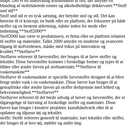
snaps. Det er en usædvanlig kombination af ord, der antyder en
blanding af stofrelaterede emner og alkoholholdige drikkevarer.**Stoff
und stil**
Stoff und stil er en tysk sætning, der betyder stof og stil. Det kan
henvise til et koncept, en butik eller en platform, der fokuserer på både
stoffer og en bestemt stilretning, måske inden for mode eller
indretning.**Stoff2000**
Stoff2000 kan være et produktnavn, et firma eller en platform relateret
til stoffer og materialer. Tallet 2000 antyder en moderne og avanceret
tilgang til stofverdenen, måske med fokus på innovation og
kvalitet.**Stoffarve**
Stoffarve refererer til farvestoffer, der bruges til at farve stoffer og
tekstiler. Disse farvestoffer kommer i forskellige former og typer til at
tilføre eller ændre farven på stofmaterialer.**Stoffarve til
vaskemaskine**
Stoffarve til vaskemaskine er specielle farvestoffer designet til at blive
brugt under vask i en vaskemaskine. Disse farver kan bruges til at
genopfriske eller ændre farven på stoffer derhjemme med lethed og
bekvemmelighed.**Stoffarver**
Stoffarver refererer til det brede udvalg af farver og farvestoffer, der er
tilgængelige til farvning af forskellige stoffer og materialer. Disse
farver kan bruges i kreative projekter, kunsthåndværk eller til at
opdatere og tilpasse tøj og tekstiler.
stoffe: Stoffe refererer generelt til materialer, især tekstiler eller stoffer,
der bruges til at lave tøj, møbler og andre ting.