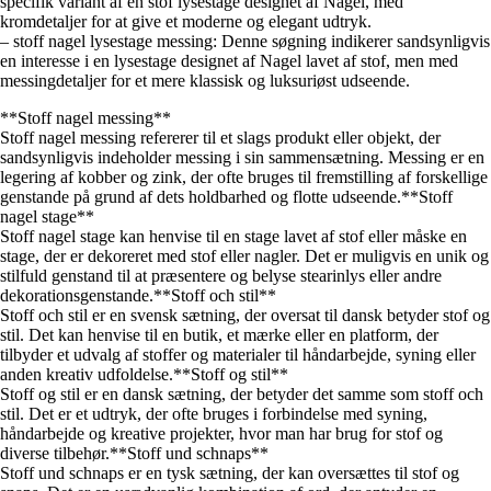
specifik variant af en stof lysestage designet af Nagel, med
kromdetaljer for at give et moderne og elegant udtryk.
– stoff nagel lysestage messing: Denne søgning indikerer sandsynligvis
en interesse i en lysestage designet af Nagel lavet af stof, men med
messingdetaljer for et mere klassisk og luksuriøst udseende.
**Stoff nagel messing**
Stoff nagel messing refererer til et slags produkt eller objekt, der
sandsynligvis indeholder messing i sin sammensætning. Messing er en
legering af kobber og zink, der ofte bruges til fremstilling af forskellige
genstande på grund af dets holdbarhed og flotte udseende.**Stoff
nagel stage**
Stoff nagel stage kan henvise til en stage lavet af stof eller måske en
stage, der er dekoreret med stof eller nagler. Det er muligvis en unik og
stilfuld genstand til at præsentere og belyse stearinlys eller andre
dekorationsgenstande.**Stoff och stil**
Stoff och stil er en svensk sætning, der oversat til dansk betyder stof og
stil. Det kan henvise til en butik, et mærke eller en platform, der
tilbyder et udvalg af stoffer og materialer til håndarbejde, syning eller
anden kreativ udfoldelse.**Stoff og stil**
Stoff og stil er en dansk sætning, der betyder det samme som stoff och
stil. Det er et udtryk, der ofte bruges i forbindelse med syning,
håndarbejde og kreative projekter, hvor man har brug for stof og
diverse tilbehør.**Stoff und schnaps**
Stoff und schnaps er en tysk sætning, der kan oversættes til stof og