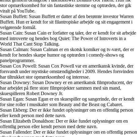
stor opmærksomhed for sin fantastiske stemme og optræden, der gik
viralt på YouTube.
Susan Buffett: Susan Buffett er datter af den berømte investor Warren
Buffett. Hun er kendt for sit filantropiske arbejde og sit engagement i
velgørende formål.
Susan Cain: Susan Cain er forfatter og taler, der er kendt for sit arbejde
med introverte og hendes bog Quiet: The Power of Introverts in a
World That Cant Stop Talking.
Susan Calman: Susan Calman er en skotsk komiker og tv-vært, der er
kendt for hendes skarpe humor og optræden i comedy-shows og
panelprogrammer.
Susan Cox Powell: Susan Cox Powell var en amerikansk kvinde, der
forsvandt under mystiske omstændigheder i 2009. Hendes forsvinden
har tiltrukket stor opmærksomhed og interesse.
Susan Downey: Susan Downey er en amerikansk filmproducent, der
har arbejdet på flere store filmprojekter sammen med sin mand,
skuespilleren Robert Downey Jr.
Susan Egan: Susan Egan er en skuespiller og sangerinde, der er kendt
for sine roller i musikaler som Beauty and the Beast og Cabaret.
Susan Ekberg: Der er ikke fundet oplysninger om en offentlig person
eller kendt person med dette navn.
Susan Elizabeth Donaldson: Der er ikke fundet oplysninger om en
offentlig person eller kendt person med dette navn.
Susan Fallender: Der er ikke fundet oplysninger om en offentlig person