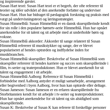
og inspirerende gæster.
Susan Hart teori: Susan Hart teori er et begreb, der ofte refererer til
teorier og idéer udviklet af den anerkendte forfatter og underviser
Susan Hart. Hun har bidraget til pædagogisk forskning og praksis med
vægt på undervisningsteori og læringsstrategier.
Susan Himmelblå: Susan Himmelblå er en dansk skuespillerinde kendt
for sin rolle i den populære børnetv-serie Himmelblå. Hun har opnået
anerkendelse for sit talent og sit arbejde med at underholde børn og
voksne.
Susan Himmelblå akkorder: Akkorder til sange relateret til Susan
Himmelblå refererer til musikstykker og sange, der er blevet
populariseret af hendes optræden og indflydelse inden for
musikbranchen.
Susan Himmelblå skuespiller: Beskrivelse af Susan Himmelblå som
skuespiller refererer til hendes karriere og succes som skuespillerinde i
film, tv-serier og teaterproduktioner. Hun er blevet anerkendt for sit
talent og engagement i sit arbejde.
Susan Himmelblå Aalborg: Reference til Susan Himmelblå i
forbindelse med Aalborg antyder et muligt samarbejde, arrangement
eller begivenhed i byen Aalborg, hvor hun kan optræde eller deltage.
Susan Jameson: Susan Jameson er en erfaren skuespillerinde fra
Storbritannien kendt for sit arbejde i tv-serier og teaterproduktioner.
Hun har opnået anerkendelse for sit talent og sin alsidighed som
skuespillerinde.
Susan K: Beskrivelse af Susan K kan referere til forskellige personer