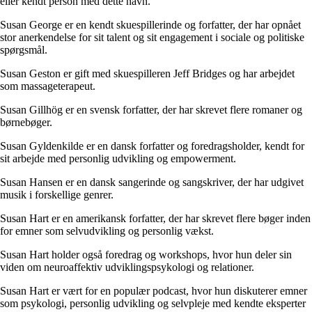
eller kendt person med dette navn.
Susan George er en kendt skuespillerinde og forfatter, der har opnået
stor anerkendelse for sit talent og sit engagement i sociale og politiske
spørgsmål.
Susan Geston er gift med skuespilleren Jeff Bridges og har arbejdet
som massageterapeut.
Susan Gillhög er en svensk forfatter, der har skrevet flere romaner og
børnebøger.
Susan Gyldenkilde er en dansk forfatter og foredragsholder, kendt for
sit arbejde med personlig udvikling og empowerment.
Susan Hansen er en dansk sangerinde og sangskriver, der har udgivet
musik i forskellige genrer.
Susan Hart er en amerikansk forfatter, der har skrevet flere bøger inden
for emner som selvudvikling og personlig vækst.
Susan Hart holder også foredrag og workshops, hvor hun deler sin
viden om neuroaffektiv udviklingspsykologi og relationer.
Susan Hart er vært for en populær podcast, hvor hun diskuterer emner
som psykologi, personlig udvikling og selvpleje med kendte eksperter