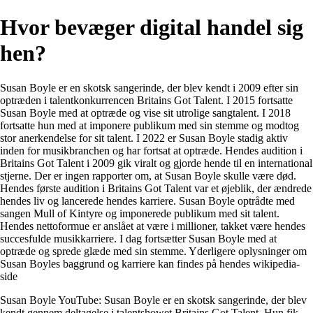
Hvor bevæger digital handel sig
hen?
Susan Boyle er en skotsk sangerinde, der blev kendt i 2009 efter sin
optræden i talentkonkurrencen Britains Got Talent. I 2015 fortsatte
Susan Boyle med at optræde og vise sit utrolige sangtalent. I 2018
fortsatte hun med at imponere publikum med sin stemme og modtog
stor anerkendelse for sit talent. I 2022 er Susan Boyle stadig aktiv
inden for musikbranchen og har fortsat at optræde. Hendes audition i
Britains Got Talent i 2009 gik viralt og gjorde hende til en international
stjerne. Der er ingen rapporter om, at Susan Boyle skulle være død.
Hendes første audition i Britains Got Talent var et øjeblik, der ændrede
hendes liv og lancerede hendes karriere. Susan Boyle optrådte med
sangen Mull of Kintyre og imponerede publikum med sit talent.
Hendes nettoformue er anslået at være i millioner, takket være hendes
succesfulde musikkarriere. I dag fortsætter Susan Boyle med at
optræde og sprede glæde med sin stemme. Yderligere oplysninger om
Susan Boyles baggrund og karriere kan findes på hendes wikipedia-
side
Susan Boyle YouTube: Susan Boyle er en skotsk sangerinde, der blev
kendt gennem deltagelse i talentshowet Britains Got Talent. Hun fik