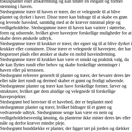
fokusplanter eller afskærmning og kan tilføre en elegant og formel
stemning i haven.
Stedsegrønne træer til haven er træer, der er velegnede til at blive
plantet og dyrket i haver. Disse træer kan bidrage til at skabe en grøn
og levende haveånd, samtidig med at de kræver minimal pleje og
vedligeholdelse. Stedsegrønne træer til haven kan variere i størrelse,
form og udseende, hvilket giver haveejere forskellige muligheder for at
skabe deres ønskede udtryk.
Stedsegrønne træer til krukker er træer, der egner sig til at blive dyrket i
krukker eller containere. Disse træer er velegnede til haveejere, der har
begrænset plads eller ønsker at skabe en mobil haveindretning.
Stedsegrønne træer til krukker kan være et smukt og praktisk valg, da
de kan flyttes rundt efter behov og skabe forskellige stemninger i
haven eller på terrassen.
Stedsegrønt refererer generelt til planter og træer, der bevarer deres løv
eller nåle året rundt og dermed skaber et grønt og frodigt udseende.
Stedsegrønne planter og træer kan have forskellige former, farver og
strukturer, hvilket gør dem alsidige og velegnede til forskellige
haveprojekter.
Stedsegrønt bed henviser til et havebed, der er beplantet med
stedsegrønne planter og træer, hvilket bidrager til et grønt og
vedvarende udtryk. Stedsegrønne senge kan være en nem og
vedligeholdelsesvenlig løsning, da planterne ikke mister deres løv eller
nåle og derfor kræver mindre pleje.
Stedsegrønt bunddække er planter, der ligger tæt på jorden og dækker