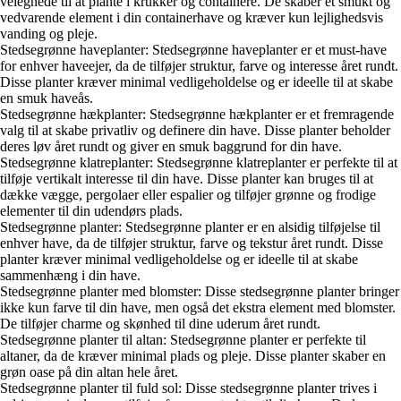
velegnede til at plante i krukker og containere. De skaber et smukt og
vedvarende element i din containerhave og kræver kun lejlighedsvis
vanding og pleje.
Stedsegrønne haveplanter: Stedsegrønne haveplanter er et must-have
for enhver haveejer, da de tilføjer struktur, farve og interesse året rundt.
Disse planter kræver minimal vedligeholdelse og er ideelle til at skabe
en smuk haveås.
Stedsegrønne hækplanter: Stedsegrønne hækplanter er et fremragende
valg til at skabe privatliv og definere din have. Disse planter beholder
deres løv året rundt og giver en smuk baggrund for din have.
Stedsegrønne klatreplanter: Stedsegrønne klatreplanter er perfekte til at
tilføje vertikalt interesse til din have. Disse planter kan bruges til at
dække vægge, pergolaer eller espalier og tilføjer grønne og frodige
elementer til din udendørs plads.
Stedsegrønne planter: Stedsegrønne planter er en alsidig tilføjelse til
enhver have, da de tilføjer struktur, farve og tekstur året rundt. Disse
planter kræver minimal vedligeholdelse og er ideelle til at skabe
sammenhæng i din have.
Stedsegrønne planter med blomster: Disse stedsegrønne planter bringer
ikke kun farve til din have, men også det ekstra element med blomster.
De tilføjer charme og skønhed til dine uderum året rundt.
Stedsegrønne planter til altan: Stedsegrønne planter er perfekte til
altaner, da de kræver minimal plads og pleje. Disse planter skaber en
grøn oase på din altan hele året.
Stedsegrønne planter til fuld sol: Disse stedsegrønne planter trives i