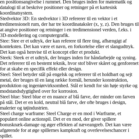
en positionsangivelse i rummet. Den bruges inden for matematik og
datalogi til at beskrive positioner og retninger på et kartesisk
koordinatsystem.
Stedvektor 3D: En stedvektor i 3D refererer til en vektor i et
tredimensionelt rum, der har tre koordinataksler (x, y, z). Den bruges til
at angive positioner og retninger i en tredimensionel verden, f.eks. i
3D-modellering og computergrafik.
Stee: Stee er et udtryk, der kan referere til flere ting, afhængigt af
konteksten. Det kan være et navn, en forkortelse eller et slangudtryk.
Det kan også henvise til et koncept eller et produkt.
Steek: Steek er et udtryk, der bruges inden for håndarbejde og syning.
Det refererer til en bestemt teknik, hvor stof bliver skåret og genforenet
for at skabe en specifik effekt eller design.
Steel: Steel betyder stål på engelsk og refererer til et holdbart og sejt
metal, der bruges til en lang række formål, herunder konstruktion,
produktion og ingeniørvirksomhed. Stål er kendt for sin høje styrke og
modstandsdygtighed over for korrosion.
Steel blue: Steel blue er en nuance af blå farve, der minder om farven
på stål. Det er en kold, neutral blå farve, der ofte bruges i design,
malerier og tøjindustrien.
Steel charge warframe: Steel Charge er en mod i Warframe, et
populært online actionspil. Det er en mod, der giver spillere
bonusknæk-damage og øger effekten af næveangreb. Det kan være
afgørende for at øge spillernes kampkraft og overlevelseschancer i
spillet.