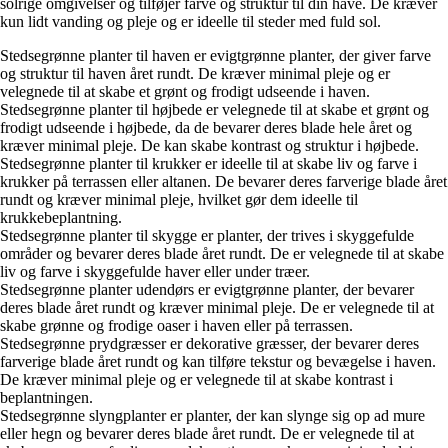
solrige omgivelser og tilføjer farve og struktur til din have. De kræver
kun lidt vanding og pleje og er ideelle til steder med fuld sol.
Stedsegrønne planter til haven er evigtgrønne planter, der giver farve
og struktur til haven året rundt. De kræver minimal pleje og er
velegnede til at skabe et grønt og frodigt udseende i haven.
Stedsegrønne planter til højbede er velegnede til at skabe et grønt og
frodigt udseende i højbede, da de bevarer deres blade hele året og
kræver minimal pleje. De kan skabe kontrast og struktur i højbede.
Stedsegrønne planter til krukker er ideelle til at skabe liv og farve i
krukker på terrassen eller altanen. De bevarer deres farverige blade året
rundt og kræver minimal pleje, hvilket gør dem ideelle til
krukkebeplantning.
Stedsegrønne planter til skygge er planter, der trives i skyggefulde
områder og bevarer deres blade året rundt. De er velegnede til at skabe
liv og farve i skyggefulde haver eller under træer.
Stedsegrønne planter udendørs er evigtgrønne planter, der bevarer
deres blade året rundt og kræver minimal pleje. De er velegnede til at
skabe grønne og frodige oaser i haven eller på terrassen.
Stedsegrønne prydgræsser er dekorative græsser, der bevarer deres
farverige blade året rundt og kan tilføre tekstur og bevægelse i haven.
De kræver minimal pleje og er velegnede til at skabe kontrast i
beplantningen.
Stedsegrønne slyngplanter er planter, der kan slynge sig op ad mure
eller hegn og bevarer deres blade året rundt. De er velegnede til at