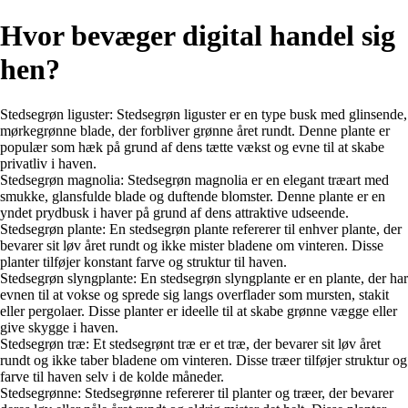
Hvor bevæger digital handel sig
hen?
Stedsegrøn liguster: Stedsegrøn liguster er en type busk med glinsende,
mørkegrønne blade, der forbliver grønne året rundt. Denne plante er
populær som hæk på grund af dens tætte vækst og evne til at skabe
privatliv i haven.
Stedsegrøn magnolia: Stedsegrøn magnolia er en elegant træart med
smukke, glansfulde blade og duftende blomster. Denne plante er en
yndet prydbusk i haver på grund af dens attraktive udseende.
Stedsegrøn plante: En stedsegrøn plante refererer til enhver plante, der
bevarer sit løv året rundt og ikke mister bladene om vinteren. Disse
planter tilføjer konstant farve og struktur til haven.
Stedsegrøn slyngplante: En stedsegrøn slyngplante er en plante, der har
evnen til at vokse og sprede sig langs overflader som mursten, stakit
eller pergolaer. Disse planter er ideelle til at skabe grønne vægge eller
give skygge i haven.
Stedsegrøn træ: Et stedsegrønt træ er et træ, der bevarer sit løv året
rundt og ikke taber bladene om vinteren. Disse træer tilføjer struktur og
farve til haven selv i de kolde måneder.
Stedsegrønne: Stedsegrønne refererer til planter og træer, der bevarer