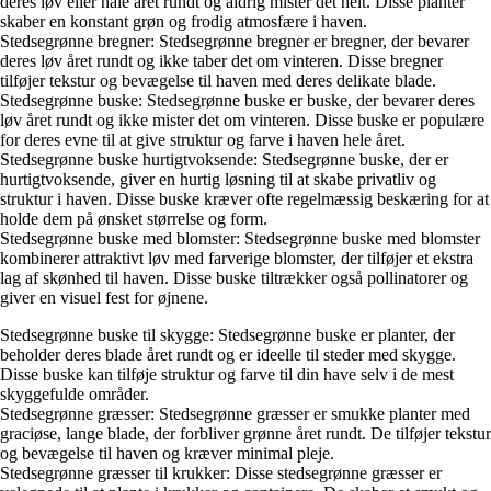
deres løv eller nåle året rundt og aldrig mister det helt. Disse planter
skaber en konstant grøn og frodig atmosfære i haven.
Stedsegrønne bregner: Stedsegrønne bregner er bregner, der bevarer
deres løv året rundt og ikke taber det om vinteren. Disse bregner
tilføjer tekstur og bevægelse til haven med deres delikate blade.
Stedsegrønne buske: Stedsegrønne buske er buske, der bevarer deres
løv året rundt og ikke mister det om vinteren. Disse buske er populære
for deres evne til at give struktur og farve i haven hele året.
Stedsegrønne buske hurtigtvoksende: Stedsegrønne buske, der er
hurtigtvoksende, giver en hurtig løsning til at skabe privatliv og
struktur i haven. Disse buske kræver ofte regelmæssig beskæring for at
holde dem på ønsket størrelse og form.
Stedsegrønne buske med blomster: Stedsegrønne buske med blomster
kombinerer attraktivt løv med farverige blomster, der tilføjer et ekstra
lag af skønhed til haven. Disse buske tiltrækker også pollinatorer og
giver en visuel fest for øjnene.
Stedsegrønne buske til skygge: Stedsegrønne buske er planter, der
beholder deres blade året rundt og er ideelle til steder med skygge.
Disse buske kan tilføje struktur og farve til din have selv i de mest
skyggefulde områder.
Stedsegrønne græsser: Stedsegrønne græsser er smukke planter med
graciøse, lange blade, der forbliver grønne året rundt. De tilføjer tekstur
og bevægelse til haven og kræver minimal pleje.
Stedsegrønne græsser til krukker: Disse stedsegrønne græsser er