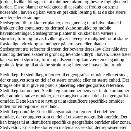
jorden, hvilket bidrager til at minimere ukrudt og bevare fugtigheden i
jorden. Disse planter er velegnede til at skabe et frodigt og grønt
udseende i haven og kan være en praktisk løsning til at dække større
arealer eller skråninger.
Stedsegrønt til krukker er planter, der egner sig til at blive plantet i
krukker eller containere og dermed skabe smukke og mobile
haveindretninger. Stedsegrønne planter til krukker kan variere i
størrelse, form og farve, hvilket giver haveejere mulighed for at skabe
forskellige udtryk og stemninger på terrassen eller altanen.
Stedsegrønt træ refererer til træer, der bevarer deres løv eller nåle året
rundt og dermed skaber et grønt og levende udtryk i haven. Disse træer
kan variere i størrelse, form og udseende og kan være en elegant og
praktisk løsning til at skabe struktur og interesse i haven året rundt.
Stedtillæg: Et stedtillæg refererer til et geografisk område eller et sted,
der er angivet som en del af et større område eller en større enhed. Det
bruges ofte til at give en præcis placering eller geografisk reference.
Stedtillæg kommuner: Stedtillæg kommuner henviser til de kommuner
eller administrative områder, der er angivet som en del af et geografisk
område. Dette kan være nyttigt til at identificere specifikke områder
inden for en region eller et land.
Stedtillægsområde: Et stedtillægsområde refererer til et defineret
område, der er angivet som en del af et større geografisk område. Det
kan bruges til at identificere specifikke geografiske områder eller zoner.
Stedvektor: En stedvektor er en matematisk vektor, der repræsenterer