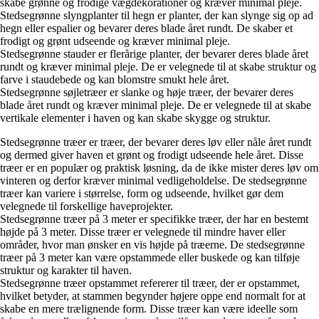
skabe grønne og frodige vægdekorationer og kræver minimal pleje.
Stedsegrønne slyngplanter til hegn er planter, der kan slynge sig op ad
hegn eller espalier og bevarer deres blade året rundt. De skaber et
frodigt og grønt udseende og kræver minimal pleje.
Stedsegrønne stauder er flerårige planter, der bevarer deres blade året
rundt og kræver minimal pleje. De er velegnede til at skabe struktur og
farve i staudebede og kan blomstre smukt hele året.
Stedsegrønne søjletræer er slanke og høje træer, der bevarer deres
blade året rundt og kræver minimal pleje. De er velegnede til at skabe
vertikale elementer i haven og kan skabe skygge og struktur.
Stedsegrønne træer er træer, der bevarer deres løv eller nåle året rundt
og dermed giver haven et grønt og frodigt udseende hele året. Disse
træer er en populær og praktisk løsning, da de ikke mister deres løv om
vinteren og derfor kræver minimal vedligeholdelse. De stedsegrønne
træer kan variere i størrelse, form og udseende, hvilket gør dem
velegnede til forskellige haveprojekter.
Stedsegrønne træer på 3 meter er specifikke træer, der har en bestemt
højde på 3 meter. Disse træer er velegnede til mindre haver eller
områder, hvor man ønsker en vis højde på træerne. De stedsegrønne
træer på 3 meter kan være opstammede eller buskede og kan tilføje
struktur og karakter til haven.
Stedsegrønne træer opstammet refererer til træer, der er opstammet,
hvilket betyder, at stammen begynder højere oppe end normalt for at
skabe en mere trælignende form. Disse træer kan være ideelle som