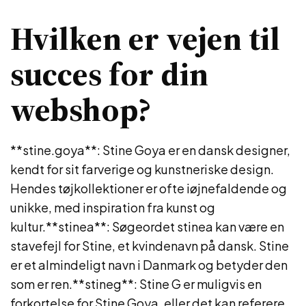
Hvilken er vejen til
succes for din
webshop?
**stine.goya**: Stine Goya er en dansk designer,
kendt for sit farverige og kunstneriske design.
Hendes tøjkollektioner er ofte iøjnefaldende og
unikke, med inspiration fra kunst og
kultur.**stinea**: Søgeordet stinea kan være en
stavefejl for Stine, et kvindenavn på dansk. Stine
er et almindeligt navn i Danmark og betyder den
som er ren.**stineg**: Stine G er muligvis en
forkortelse for Stine Goya, eller det kan referere