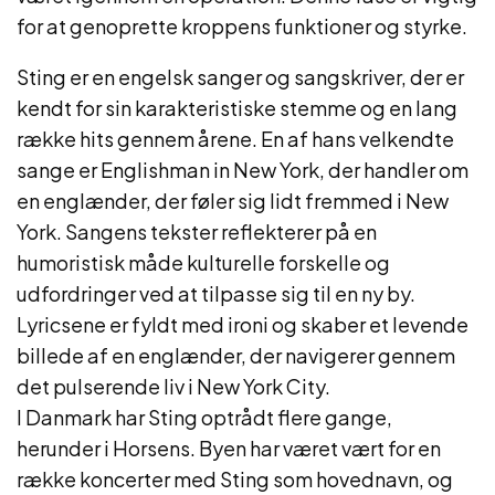
for at genoprette kroppens funktioner og styrke.
Sting er en engelsk sanger og sangskriver, der er
kendt for sin karakteristiske stemme og en lang
række hits gennem årene. En af hans velkendte
sange er Englishman in New York, der handler om
en englænder, der føler sig lidt fremmed i New
York. Sangens tekster reflekterer på en
humoristisk måde kulturelle forskelle og
udfordringer ved at tilpasse sig til en ny by.
Lyricsene er fyldt med ironi og skaber et levende
billede af en englænder, der navigerer gennem
det pulserende liv i New York City.
I Danmark har Sting optrådt flere gange,
herunder i Horsens. Byen har været vært for en
række koncerter med Sting som hovednavn, og