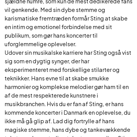
sjældne numre, som kun de mest dedikerede fans
vil genkende. Med sin dybe stemme og
karismatiske fremtræden formår Sting at skabe
en intim og emotionel forbindelse med sit
publikum, som gør hans koncerter til
uforglemmelige oplevelser.
Udover sin musikalske karriere har Sting også vist
sig som en dygtig synger, der har
eksperimenteret med forskellige stilarter og
teknikker. Hans evne til at skabe smukke
harmonier og komplekse melodier gør ham til en
af de mest respekterede kunstnere i
musikbranchen. Hvis du er fan af Sting, er hans
kommende koncerter i Danmark en oplevelse, du
ikke må gå glip af. Lad dig fortrylle af hans
magiske stemme, hans dybe og tankevækkende