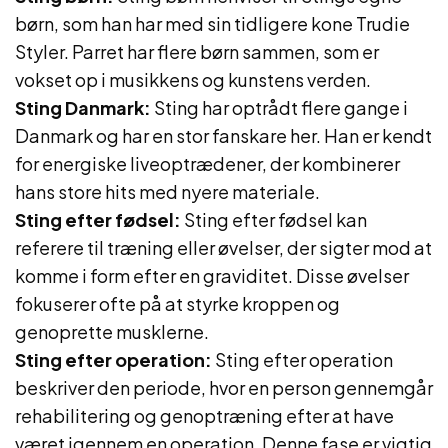
børn, som han har med sin tidligere kone Trudie
Styler. Parret har flere børn sammen, som er
vokset op i musikkens og kunstens verden.
Sting Danmark:
Sting har optrådt flere gange i
Danmark og har en stor fanskare her. Han er kendt
for energiske liveoptrædener, der kombinerer
hans store hits med nyere materiale.
Sting efter fødsel:
Sting efter fødsel kan
referere til træning eller øvelser, der sigter mod at
komme i form efter en graviditet. Disse øvelser
fokuserer ofte på at styrke kroppen og
genoprette musklerne.
Sting efter operation:
Sting efter operation
beskriver den periode, hvor en person gennemgår
rehabilitering og genoptræning efter at have
været igennem en operation. Denne fase er vigtig