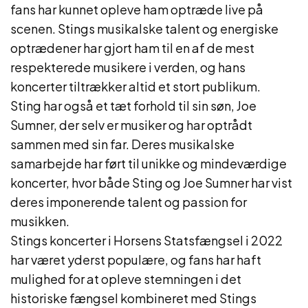
fans har kunnet opleve ham optræde live på
scenen. Stings musikalske talent og energiske
optrædener har gjort ham til en af de mest
respekterede musikere i verden, og hans
koncerter tiltrækker altid et stort publikum.
Sting har også et tæt forhold til sin søn, Joe
Sumner, der selv er musiker og har optrådt
sammen med sin far. Deres musikalske
samarbejde har ført til unikke og mindeværdige
koncerter, hvor både Sting og Joe Sumner har vist
deres imponerende talent og passion for
musikken.
Stings koncerter i Horsens Statsfængsel i 2022
har været yderst populære, og fans har haft
mulighed for at opleve stemningen i det
historiske fængsel kombineret med Stings