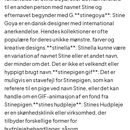
til en anden person med navnet Stine og
efternavet begynder med G.**stinegoya**: Stine
Goya er en dansk designer med international
anerkendelse. Hendes kollektioner er ofte
populære for deres unikke mønstre, farver og
kreative designs.**stinella**: Stinella kunne være
en variation af navnet Stine eller et andet navn,
der minder om det. Det er ikke et velkendt eller
hyppigt brugt navn.**stinepigen gif**: Det er
muligvis en stavefejl for Stinepigen, som kan
referere til en pige ved navn Stine, eller det kan
handle om en GIF-animasjon af en fond fra
Stinepigen.**stines hudpleje**: Stines Hudpleje
er en skønhedsklinik eller virksomhed, der
tilbyder forskellige former for
hudplejebehandlinger, såsom