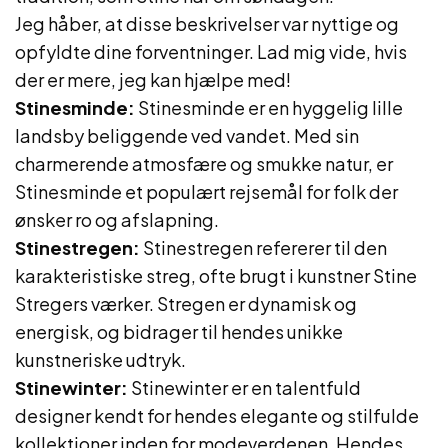
Jeg håber, at disse beskrivelser var nyttige og
opfyldte dine forventninger. Lad mig vide, hvis
der er mere, jeg kan hjælpe med!
Stinesminde:
Stinesminde er en hyggelig lille
landsby beliggende ved vandet. Med sin
charmerende atmosfære og smukke natur, er
Stinesminde et populært rejsemål for folk der
ønsker ro og afslapning.
Stinestregen:
Stinestregen refererer til den
karakteristiske streg, ofte brugt i kunstner Stine
Stregers værker. Stregen er dynamisk og
energisk, og bidrager til hendes unikke
kunstneriske udtryk.
Stinewinter:
Stinewinter er en talentfuld
designer kendt for hendes elegante og stilfulde
kollektioner inden for modeverdenen. Hendes