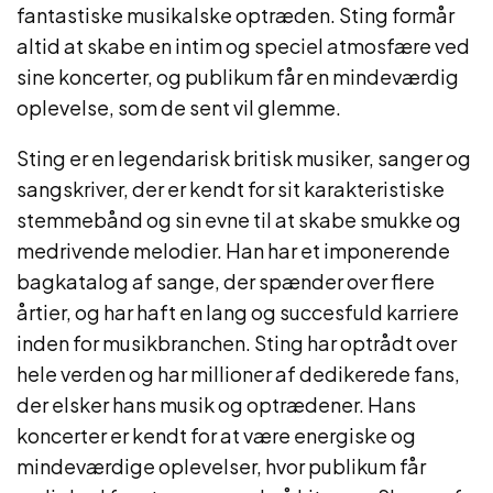
fantastiske musikalske optræden. Sting formår
altid at skabe en intim og speciel atmosfære ved
sine koncerter, og publikum får en mindeværdig
oplevelse, som de sent vil glemme.
Sting er en legendarisk britisk musiker, sanger og
sangskriver, der er kendt for sit karakteristiske
stemmebånd og sin evne til at skabe smukke og
medrivende melodier. Han har et imponerende
bagkatalog af sange, der spænder over flere
årtier, og har haft en lang og succesfuld karriere
inden for musikbranchen. Sting har optrådt over
hele verden og har millioner af dedikerede fans,
der elsker hans musik og optrædener. Hans
koncerter er kendt for at være energiske og
mindeværdige oplevelser, hvor publikum får