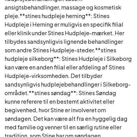
ansigtsbehandlinger, massage og kosmetisk
pleje.**stines hudpleje herning**: Stines
Hudpleje i Herning er muligvis en specifik filial
eller klinik under Stines Hudpleje-mærket. Her
tilbydes sandsynligvis lignende behandlinger
som andre Stines Hudpleje-steder.**stines
hudpleje silkeborg**: Stines Hudpleje i Silkeborg
kan være en anden filial eller afdeling af Stines
Hudpleje-virksomheden. Det tilbyder
sandsynligvis hudplejebehandlinger i Silkeborg-
området.**stines søndag**: Stines Søndag
kunne referere til en bestemt aktivitet eller
begivenhed, hvor Stine er involveret om
søndagen. Det kan være alt fra en hyggelig dag
med familie og venner til en særlig rutine eller
tradition, som Stine har om søndagen.