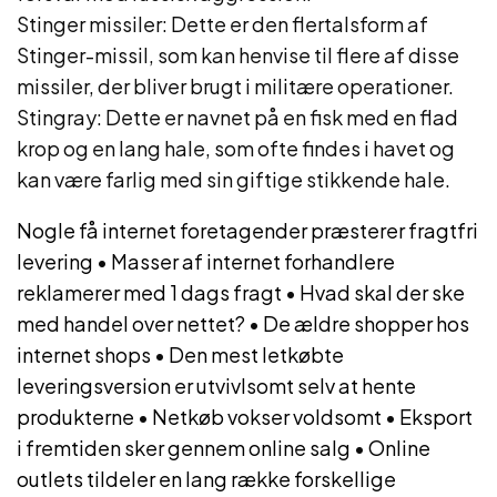
Stinger missiler: Dette er den flertalsform af
Stinger-missil, som kan henvise til flere af disse
missiler, der bliver brugt i militære operationer.
Stingray: Dette er navnet på en fisk med en flad
krop og en lang hale, som ofte findes i havet og
kan være farlig med sin giftige stikkende hale.
Nogle få internet foretagender præsterer fragtfri
levering
•
Masser af internet forhandlere
reklamerer med 1 dags fragt
•
Hvad skal der ske
med handel over nettet?
•
De ældre shopper hos
internet shops
•
Den mest letkøbte
leveringsversion er utvivlsomt selv at hente
produkterne
•
Netkøb vokser voldsomt
•
Eksport
i fremtiden sker gennem online salg
•
Online
outlets tildeler en lang række forskellige