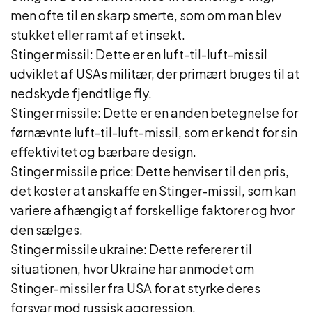
men ofte til en skarp smerte, som om man blev
stukket eller ramt af et insekt.
Stinger missil: Dette er en luft-til-luft-missil
udviklet af USAs militær, der primært bruges til at
nedskyde fjendtlige fly.
Stinger missile: Dette er en anden betegnelse for
førnævnte luft-til-luft-missil, som er kendt for sin
effektivitet og bærbare design.
Stinger missile price: Dette henviser til den pris,
det koster at anskaffe en Stinger-missil, som kan
variere afhængigt af forskellige faktorer og hvor
den sælges.
Stinger missile ukraine: Dette refererer til
situationen, hvor Ukraine har anmodet om
Stinger-missiler fra USA for at styrke deres
forsvar mod russisk aggression.