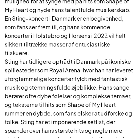
mulighed for at synge med på hits som Shape of
My Heart og nyde hans talentfulde musikerskab.
En Sting-koncert i Danmark er en begivenhed,
som fans ser frem til, og hans kommende
koncerter i Holstebro og Horsens i 2022 vil helt
sikkert tiltrække masser af entusiastiske
tilskuere.
Sting har tidligere optrådt i Danmark på ikoniske
spillesteder som Royal Arena, hvor han har leveret
uforglemmelige koncerter fyldt med fantastisk
musik og stemningsfulde øjeblikke. Hans sange
berører ofte dybe følelser og komplekse temaer,
og teksterne til hits som Shape of My Heart
rummer en dybde, som fans elsker at udforske og
tolke. Sting har et imponerende setlist, der
spænder over hans største hits og nogle mere