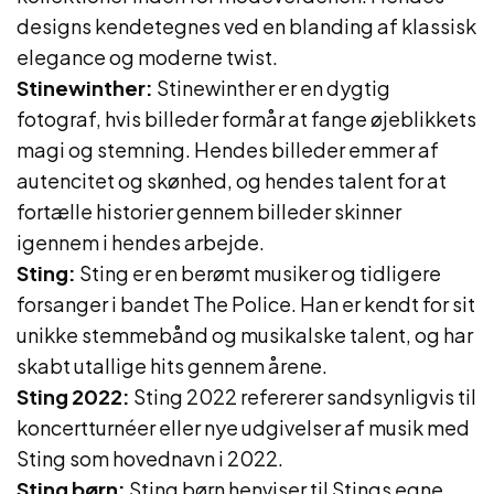
designs kendetegnes ved en blanding af klassisk
elegance og moderne twist.
Stinewinther:
Stinewinther er en dygtig
fotograf, hvis billeder formår at fange øjeblikkets
magi og stemning. Hendes billeder emmer af
autencitet og skønhed, og hendes talent for at
fortælle historier gennem billeder skinner
igennem i hendes arbejde.
Sting:
Sting er en berømt musiker og tidligere
forsanger i bandet The Police. Han er kendt for sit
unikke stemmebånd og musikalske talent, og har
skabt utallige hits gennem årene.
Sting 2022:
Sting 2022 refererer sandsynligvis til
koncertturnéer eller nye udgivelser af musik med
Sting som hovednavn i 2022.
Sting børn:
Sting børn henviser til Stings egne