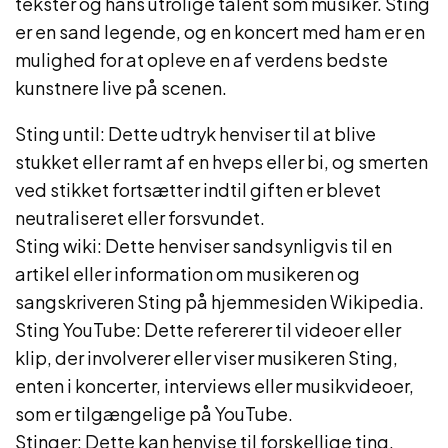
tekster og hans utrolige talent som musiker. Sting
er en sand legende, og en koncert med ham er en
mulighed for at opleve en af verdens bedste
kunstnere live på scenen.
Sting until: Dette udtryk henviser til at blive
stukket eller ramt af en hveps eller bi, og smerten
ved stikket fortsætter indtil giften er blevet
neutraliseret eller forsvundet.
Sting wiki: Dette henviser sandsynligvis til en
artikel eller information om musikeren og
sangskriveren Sting på hjemmesiden Wikipedia.
Sting YouTube: Dette refererer til videoer eller
klip, der involverer eller viser musikeren Sting,
enten i koncerter, interviews eller musikvideoer,
som er tilgængelige på YouTube.
Stinger: Dette kan henvise til forskellige ting,