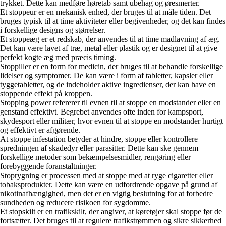
trykket. Dette kan medføre høretab samt ubehag og øresmerter.
Et stoppeur er en mekanisk enhed, der bruges til at måle tiden. Det
bruges typisk til at time aktiviteter eller begivenheder, og det kan findes
i forskellige designs og størrelser.
Et stoppeæg er et redskab, der anvendes til at time madlavning af æg.
Det kan være lavet af træ, metal eller plastik og er designet til at give
perfekt kogte æg med præcis timing.
Stoppiller er en form for medicin, der bruges til at behandle forskellige
lidelser og symptomer. De kan være i form af tabletter, kapsler eller
tyggetabletter, og de indeholder aktive ingredienser, der kan have en
stoppende effekt på kroppen.
Stopping power refererer til evnen til at stoppe en modstander eller en
genstand effektivt. Begrebet anvendes ofte inden for kampsport,
skydesport eller militær, hvor evnen til at stoppe en modstander hurtigt
og effektivt er afgørende.
At stoppe infestation betyder at hindre, stoppe eller kontrollere
spredningen af skadedyr eller parasitter. Dette kan ske gennem
forskellige metoder som bekæmpelsesmidler, rengøring eller
forebyggende foranstaltninger.
Stoprygning er processen med at stoppe med at ryge cigaretter eller
tobaksprodukter. Dette kan være en udfordrende opgave på grund af
nikotinafhængighed, men det er en vigtig beslutning for at forbedre
sundheden og reducere risikoen for sygdomme.
Et stopskilt er en trafikskilt, der angiver, at køretøjer skal stoppe før de
fortsætter. Det bruges til at regulere trafikstrømmen og sikre sikkerhed