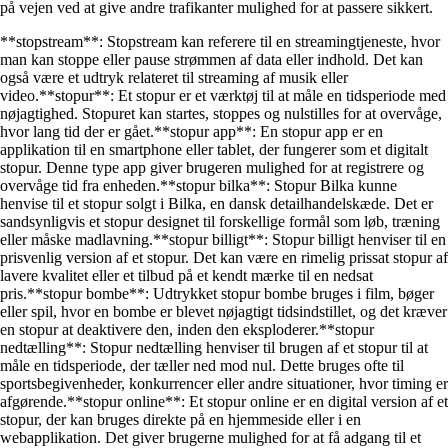
på vejen ved at give andre trafikanter mulighed for at passere sikkert.
**stopstream**: Stopstream kan referere til en streamingtjeneste, hvor
man kan stoppe eller pause strømmen af data eller indhold. Det kan
også være et udtryk relateret til streaming af musik eller
video.**stopur**: Et stopur er et værktøj til at måle en tidsperiode med
nøjagtighed. Stopuret kan startes, stoppes og nulstilles for at overvåge,
hvor lang tid der er gået.**stopur app**: En stopur app er en
applikation til en smartphone eller tablet, der fungerer som et digitalt
stopur. Denne type app giver brugeren mulighed for at registrere og
overvåge tid fra enheden.**stopur bilka**: Stopur Bilka kunne
henvise til et stopur solgt i Bilka, en dansk detailhandelskæde. Det er
sandsynligvis et stopur designet til forskellige formål som løb, træning
eller måske madlavning.**stopur billigt**: Stopur billigt henviser til en
prisvenlig version af et stopur. Det kan være en rimelig prissat stopur af
lavere kvalitet eller et tilbud på et kendt mærke til en nedsat
pris.**stopur bombe**: Udtrykket stopur bombe bruges i film, bøger
eller spil, hvor en bombe er blevet nøjagtigt tidsindstillet, og det kræver
en stopur at deaktivere den, inden den eksploderer.**stopur
nedtælling**: Stopur nedtælling henviser til brugen af et stopur til at
måle en tidsperiode, der tæller ned mod nul. Dette bruges ofte til
sportsbegivenheder, konkurrencer eller andre situationer, hvor timing er
afgørende.**stopur online**: Et stopur online er en digital version af et
stopur, der kan bruges direkte på en hjemmeside eller i en
webapplikation. Det giver brugerne mulighed for at få adgang til et