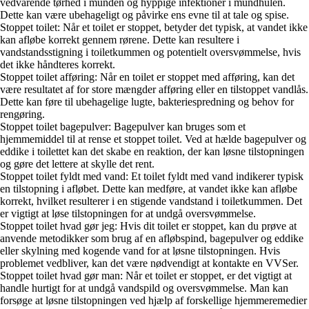
vedvarende tørhed i munden og hyppige infektioner i mundhulen.
Dette kan være ubehageligt og påvirke ens evne til at tale og spise.
Stoppet toilet: Når et toilet er stoppet, betyder det typisk, at vandet ikke
kan afløbe korrekt gennem rørene. Dette kan resultere i
vandstandsstigning i toiletkummen og potentielt oversvømmelse, hvis
det ikke håndteres korrekt.
Stoppet toilet afføring: Når en toilet er stoppet med afføring, kan det
være resultatet af for store mængder afføring eller en tilstoppet vandlås.
Dette kan føre til ubehagelige lugte, bakteriespredning og behov for
rengøring.
Stoppet toilet bagepulver: Bagepulver kan bruges som et
hjemmemiddel til at rense et stoppet toilet. Ved at hælde bagepulver og
eddike i toilettet kan det skabe en reaktion, der kan løsne tilstopningen
og gøre det lettere at skylle det rent.
Stoppet toilet fyldt med vand: Et toilet fyldt med vand indikerer typisk
en tilstopning i afløbet. Dette kan medføre, at vandet ikke kan afløbe
korrekt, hvilket resulterer i en stigende vandstand i toiletkummen. Det
er vigtigt at løse tilstopningen for at undgå oversvømmelse.
Stoppet toilet hvad gør jeg: Hvis dit toilet er stoppet, kan du prøve at
anvende metodikker som brug af en afløbspind, bagepulver og eddike
eller skylning med kogende vand for at løsne tilstopningen. Hvis
problemet vedbliver, kan det være nødvendigt at kontakte en VVSer.
Stoppet toilet hvad gør man: Når et toilet er stoppet, er det vigtigt at
handle hurtigt for at undgå vandspild og oversvømmelse. Man kan
forsøge at løsne tilstopningen ved hjælp af forskellige hjemmeremedier