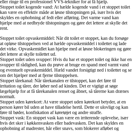
eller ringe til en professionel VVS-tekniker for at få hjælp.
Stoppet toilet kogende vand: At hælde kogende vand i et stoppet toilet
kan være en effektiv måde at løsne tilstopningen på, især hvis det
skyldes en ophobning af fedt eller afføring. Det varme vand kan
hjælpe med at nedbryde tilstopningen og gøre det lettere at skylle det
rent.
Stoppet toilet opvaskemiddel: Når dit toilet er stoppet, kan du forsøge
at opløse tilstoppelsen ved at hælde opvaskemiddel i toilettet og lade
det virke. Opvaskemidlet kan hjælpe med at løsne blokeringen og gøre
det lettere at skylle toilettet ud.
Stoppet toilet uden svupper: Hvis du har et stoppet toilet og ikke har en
svupper til rådighed, kan du prøve at bruge en spand med varmt vand
og eventuelt opvaskemiddel. Hæld vandet forsigtigt ned i toilettet og se
om det hjælper med at fjerne tilstoppelsen.
Stoppet tårekanal: Når tårekanalen er tilstoppet, kan det føre til
irritation og tårer, der løber ned ad kinden. Det er vigtigt at søge
lægehjælp for at få tårekanalen renset og åbnet, så tårerne kan drænes
normalt.
Stoppet uden kørekort: At være stoppet uden kørekort betyder, at en
person kører bil uden at have tilladelse hertil. Dette er ulovligt og kan
føre til bøder, konfiskation af køretøjet og andre straffe.
Stoppet vask: En stoppet vask kan være en irriterende oplevelse, især
hvis det sker i køkkenvasken eller badevasken. Det kan skyldes en
ophobning af madrester, hår eller snavs, som blokerer afløbet og