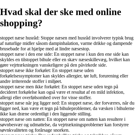
Hvad skal der ske med online
shopping?
stoppet næse husråd: Stoppe næsen med husråd involverer typisk brug
af naturlige midler såsom dampinhalation, varme drikke og dampende
brusebade for at hjælpe med at lindre næsestop.
stoppet næse i den ene side: En stoppet næse i kun den ene side kan
skyldes en tilstoppet bihule eller en skæv næseskillevæg, hvilket kan
gøre vejrtrækningen vanskeligere på den påvirkede side.
stoppet næse ikke forkølet: En stoppet næse uden
forkølelsessymptomer kan skyldes allergier, tør luft, forurening eller
andre irriterende stoffer i miljøet.
stoppet næse men ikke forkølet: En stoppet næse uden tegn på
decideret forkølelse kan også være et resultat af en mild infektion,
allergi eller overfølsomhed over for visse stoffer.
stoppet næse når jeg ligger ned: En stoppet næse, der forværres, når du
ligger ned, kan være et tegn på bihuleproblemer, da væsken i bihulerne
ikke kan dræne ordentligt i den liggende stilling.
stoppet næse om natten: En stoppet næse om natten kan resultere i
søvnbesvær og udmattelse, da vejrtrækningsproblemer kan forstyrre
søvnkvaliteten og forårsage snorken.