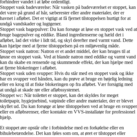
forhindrer vandet i at løbe ordentligt.
Stoppet vask badeværelse: Når vasken på badeværelset er stoppet, kan
det være på grund af hår, sæberester eller andre materialer, der er
havnet i afløbet. Det er vigtigt at få fjernet tilstoppelsen hurtigt for at
undgå vandskader og lugtgener.
Stoppet vask bagepulver: Du kan forsøge at løse en stoppet vask ved at
bruge bagepulver og eddike. Bland ingredienserne og hæld det i
afløbet, lad det virke i lidt tid, og skyl derefter med varmt vand. Dette
kan hjælpe med at fjerne tilstoppelsen på en miljøvenlig måde.
Stoppet vask natron: Natron er et andet middel, der kan bruges til at
løsne en stoppet vask. Ved at blande natron med eddike og varmt vand
kan du skabe en rensende og skummende effekt, der kan hjælpe med
at fjerne blokeringer i afløbet.
Stoppet vask uden svupper: Hvis du står med en stoppet vask og ikke
har en svupper ved hånden, kan du prøve at bruge en bøjelig ledning
eller en krog til at fiske blokeringen op fra afløbet. Vær forsigtig med
at undgå at skade rør eller afløbssystemet.
Stoppet wc: Når toilettet er stoppet, kan det skyldes for meget
toiletpapir, hygiejnebind, vatpinde eller andre materialer, der er blevet
skyllet ud. Du kan forsøge at løse tilstoppelsen ved at bruge en svupper
eller en afløbsrenser, eller kontakte en VVS-installatør for professionel
hjælp.
Et stoppet øre opstår ofte i forbindelse med en forkølelse eller en
bihulebetændelse. Det kan føles som om, at øret er tilstoppet eller