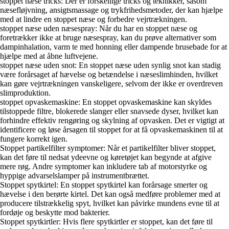
stoppet næse tricks: Der er forskellige tricks og teknikker, såsom
næsefløjvning, ansigtsmassage og trykfrihedsmetoder, der kan hjælpe
med at lindre en stoppet næse og forbedre vejrtrækningen.
stoppet næse uden næsespray: Når du har en stoppet næse og
foretrækker ikke at bruge næsespray, kan du prøve alternativer som
dampinhalation, varm te med honning eller dampende brusebade for at
hjælpe med at åbne luftvejene.
stoppet næse uden snot: En stoppet næse uden synlig snot kan stadig
være forårsaget af hævelse og betændelse i næseslimhinden, hvilket
kan gøre vejrtrækningen vanskeligere, selvom der ikke er overdreven
slimproduktion.
stoppet opvaskemaskine: En stoppet opvaskemaskine kan skyldes
tilstoppede filtre, blokerede slanger eller snavsede dyser, hvilket kan
forhindre effektiv rengøring og skylning af opvasken. Det er vigtigt at
identificere og løse årsagen til stoppet for at få opvaskemaskinen til at
fungere korrekt igen.
Stoppet partikelfilter symptomer: Når et partikelfilter bliver stoppet,
kan det føre til nedsat ydeevne og køretøjet kan begynde at afgive
mere røg. Andre symptomer kan inkludere tab af motorstyrke og
hyppige advarselslamper på instrumentbrættet.
Stoppet spytkirtel: En stoppet spytkirtel kan forårsage smerter og
hævelse i den berørte kirtel. Det kan også medføre problemer med at
producere tilstrækkelig spyt, hvilket kan påvirke mundens evne til at
fordøje og beskytte mod bakterier.
Stoppet spytkirtler: Hvis flere spytkirtler er stoppet, kan det føre til