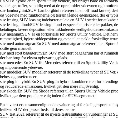
En SUV hybrid er en sports utility vehicle, der bruger både en forbrændi
skadelige stoffer, samtidig med at de opretholder ydeevnen og komfor
suv lamborghini:SUV Lamborghini refererer til en off-road køretøj des
og ydeevne med funktionerne og terrængående egenskaber, der er typi
suv leasing:SUV leasing indebærer at leje en SUV i stedet for at købe d
suv leasing tilbud:SUV leasing tilbud er specielle priser eller pakker, 
betalinger, lavere depositum eller inkluderede vedligeholdelsesomkostn
suv meaning:SUV er en forkortelse for Sports Utility Vehicle. Det henv
rummelighed, højere siddeposition og evne til at tackle forskellige terræ
suv med automatgear:En SUV med automatgear refererer til en Sports Ut
skifte gear manuelt.
suv med stort bagagerum:En SUV med stort bagagerum har et rummeligt b
der har brug for ekstra opbevaringsplads.
suv mercedes:En SUV fra Mercedes refererer til en Sports Utility Vehic
og imponerende ydeevne.
suv modeller:SUV modeller refererer til de forskellige typer af SUVer, 
behov og præferencer.
suv plug in hybrid:En SUV plug-in hybrid kombinerer en forbrændingsmot
og reducerede emissioner, hvilket gør den mere miljøvenlig.
suv skoda:En SUV fra Skoda refererer til en Sports Utility Vehicle pro
hvilket gør dem populære valg inden for SUV-segmentet.
En suv test er en sammenlignende evaluering af forskellige sports utili
hvilken SUV der passer bedst til deres behov.
SUV test 2021 refererer til de nyeste testresultater og vurderinger af