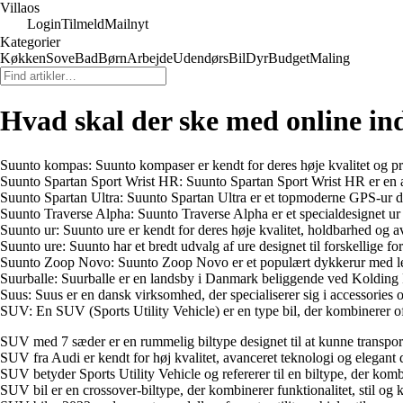
Villaos
Login
Tilmeld
Mailnyt
Kategorier
Køkken
Sove
Bad
Børn
Arbejde
Udendørs
Bil
Dyr
Budget
Maling
Hvad skal der ske med online i
Suunto kompas: Suunto kompaser er kendt for deres høje kvalitet og præ
Suunto Spartan Sport Wrist HR: Suunto Spartan Sport Wrist HR er en ava
Suunto Spartan Ultra: Suunto Spartan Ultra er et topmoderne GPS-ur des
Suunto Traverse Alpha: Suunto Traverse Alpha er et specialdesignet ur 
Suunto ur: Suunto ure er kendt for deres høje kvalitet, holdbarhed og a
Suunto ure: Suunto har et bredt udvalg af ure designet til forskellige
Suunto Zoop Novo: Suunto Zoop Novo er et populært dykkerur med letl
Suurballe: Suurballe er en landsby i Danmark beliggende ved Kolding
Suus: Suus er en dansk virksomhed, der specialiserer sig i accessories o
SUV: En SUV (Sports Utility Vehicle) er en type bil, der kombinerer o
SUV med 7 sæder er en rummelig biltype designet til at kunne transpo
SUV fra Audi er kendt for høj kvalitet, avanceret teknologi og elegant
SUV betyder Sports Utility Vehicle og refererer til en biltype, der kom
SUV bil er en crossover-biltype, der kombinerer funktionalitet, stil og