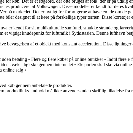
e for køb. Det er et søgeord, der ofte bruges af folk, der er på udkig ef
icles produceret af Volkswagen. Disse modeller er kendt for deres kval
UVer på markedet. Det er nyttigt for forbrugerne at have en idé om de ge
ste biler designet til at køre på forskellige typer terræn. Disse køretøj
. Suva er kendt for sit multikulturelle samfund, smukke strande og farver
et vigtigt knudepunkt for lufttrafik i Sydøstasien. Denne lufthavn betjen
eskrive bevægelsen af et objekt med konstant acceleration. Disse lignin
t uden betaling
•
Flere og flere køber på online butikker
•
Indtil flere 
idens vækst bør ske gennem internettet
•
Eksporten skal ske via online 
a online salg
•
 ved køb gennem anbefalede produkter.
m produktlinks. Indhold må ikke anvendes uden skriftlig tilladelse fra r