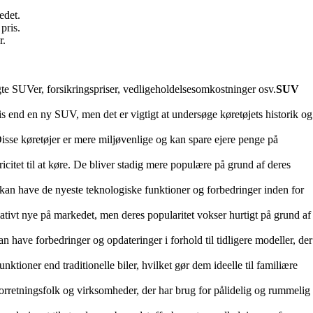
edet.
pris.
r.
.
ugte SUVer, forsikringspriser, vedligeholdelsesomkostninger osv.
SUV
pris end en ny SUV, men det er vigtigt at undersøge køretøjets historik og
. Disse køretøjer er mere miljøvenlige og kan spare ejere penge på
icitet til at køre. De bliver stadig mere populære på grund af deres
jer kan have de nyeste teknologiske funktioner og forbedringer inden for
 relativt nye på markedet, men deres popularitet vokser hurtigt på grund af
kan have forbedringer og opdateringer i forhold til tidligere modeller, der
nktioner end traditionelle biler, hvilket gør dem ideelle til familiære
 forretningsfolk og virksomheder, der har brug for pålidelig og rummelig