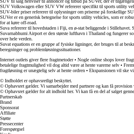
SUV til salg henviser til annoncer og tilbud på SUVer, der er tilgængelig
SUV Volkswagen eller SUV VW refererer specifikt til sports utility veh
SUV-biler priser refererer til oplysninger om priserne på forskellige S
SUVer er en generisk betegnelse for sports utility vehicles, som er robu
for at køre off-road.
Suva refererer til hovedstaden i Fiji, en ø-stat beliggende i Stillehavet
Suvarnabhumi Airport er den største lufthavn i Thailand og fungerer som 
over hele verden.
Suvat equations er en gruppe af fysiske ligninger, der bruges til at b
beregninger og problemløsningssituationer.
Internet outlets giver flere fragtmetoder
•
Nogle online shops lover frag
betalelige fragtmulighed vil dog altid være at hente varerne selv
•
Fremt
fragtløsning er unægtelig selv at hente ordren
•
Ekspansionen vil ske vi
© Indholdet er ophavsretligt beskyttet.
© Ophavsret gælder. Vi samarbejder med partnere og kan få provision
© Ophavsret gælder for alt indhold her. Vi kan få en del af salget genne
Partnerskab
Brand
Sponsorat
Affiliate
Støtte
Pressecenter
Forespørgsel