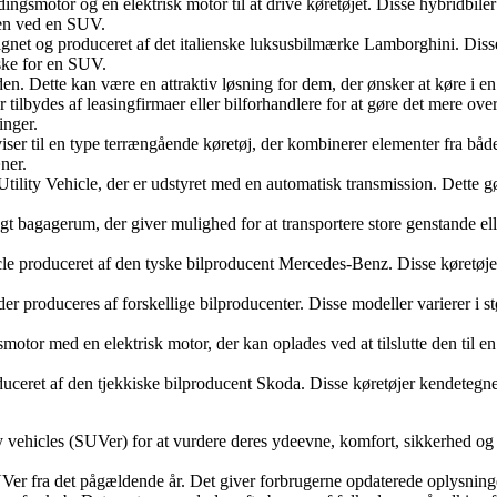
ngsmotor og en elektrisk motor til at drive køretøjet. Disse hybridbiler
ten ved en SUV.
ignet og produceret af det italienske luksusbilmærke Lamborghini. Diss
ske for en SUV.
en. Dette kan være en attraktiv løsning for dem, der ønsker at køre i en
der tilbydes af leasingfirmaer eller bilforhandlere for at gøre det mere 
inger.
iser til en type terrængående køretøj, der kombinerer elementer fra båd
ner.
ility Vehicle, der er udstyret med en automatisk transmission. Dette 
agagerum, der giver mulighed for at transportere store genstande eller
le produceret af den tyske bilproducent Mercedes-Benz. Disse køretøjer 
der produceres af forskellige bilproducenter. Disse modeller varierer i 
or med en elektrisk motor, der kan oplades ved at tilslutte den til en
duceret af den tjekkiske bilproducent Skoda. Disse køretøjer kendetegn
ty vehicles (SUVer) for at vurdere deres ydeevne, komfort, sikkerhed og
 SUVer fra det pågældende år. Det giver forbrugerne opdaterede oplysnin