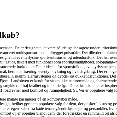
ndkøb?
cision. De er designet til at være pålidelige ledsagere under udforskni
nceret multisportsur med indbygget pulsmåler. Det tilbyder omfattende 
ignet til eventyrlystne sportsentusiaster og udendørsfolk. Det har ava
til jagt og fiskeri med funktioner som sporingsmuligheder, solopgang/-
vancerede funktioner. De er ideelle for sportsfolk og eventyrlystne pers
 formål, herunder træning, eventyr, dykning og hverdagsbrug. Der er nog
æselig skærm, alarmsystemer og dybde- og dykketidsfunktioner. Det er
 Fjord. Landsbyen er kendt for sit smukke naturområde og charmerende
g smykker af høj kvalitet og unikt design. Deres kollektioner er inspirer
ff-road evner med komfort og rummelighed. SUVer er populære valg for f
rtere mange passagerer på en komfortabel måde.
 design, hvilket gør dem populære valg for dem, der ønsker luksus og pe
binerer egenskaber fra både terrængående køretøjer og personbiler, hvilk
 komfort og er populær blandt dem, der foretrækker en rummelig og alsid