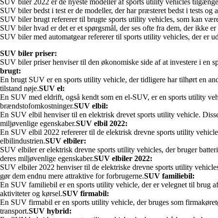
SUV biler 2022 er de nyeste modeller af sports utility vehicles tilgæng
SUV biler bedst i test er de modeller, der har præsteret bedst i tests og 
SUV biler brugt refererer til brugte sports utility vehicles, som kan væ
SUV biler hvad er det er et spørgsmål, der ses ofte fra dem, der ikke e
SUV biler med automatgear refererer til sports utility vehicles, der er 
SUV biler priser:
SUV biler priser henviser til den økonomiske side af at investere i en 
brugt:
En brugt SUV er en sports utility vehicle, der tidligere har tilhørt en a
tilstand nøje.
SUV el:
En SUV med eldrift, også kendt som en el-SUV, er en sports utility vehicl
brændstofomkostninger.
SUV elbil:
En SUV elbil henviser til en elektrisk drevet sports utility vehicle. Di
miljøvenlige egenskaber.
SUV elbil 2022:
En SUV elbil 2022 refererer til de elektrisk drevne sports utility vehicl
elbilindustrien.
SUV elbiler:
SUV elbiler er elektrisk drevne sports utility vehicles, der bruger batter
deres miljøvenlige egenskaber.
SUV elbiler 2022:
SUV elbiler 2022 henviser til de elektriske drevne sports utility vehicles
gør dem endnu mere attraktive for forbrugerne.
SUV familiebil:
En SUV familiebil er en sports utility vehicle, der er velegnet til brug a
aktiviteter og kørsel.
SUV firmabil:
En SUV firmabil er en sports utility vehicle, der bruges som firmakøret
transport.
SUV hybrid: