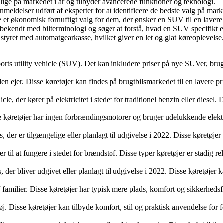
elige på markedet i år og tilbyder avancerede funktioner og teknologi.
anmeldelser udført af eksperter for at identificere de bedste valg på mark
re et økonomisk fornuftigt valg for dem, der ønsker en SUV til en lavere 
r bekendt med bilterminologi og søger at forstå, hvad en SUV specifikt e
udstyret med automatgearkasse, hvilket giver en let og glat køreoplevelse
sports utility vehicle (SUV). Det kan inkludere priser på nye SUVer, br
nden ejer. Disse køretøjer kan findes på brugtbilsmarkedet til en lavere 
e, der kører på elektricitet i stedet for traditionel benzin eller diesel
sse køretøjer har ingen forbrændingsmotorer og bruger udelukkende elektr
es, der er tilgængelige eller planlagt til udgivelse i 2022. Disse køretø
ier til at fungere i stedet for brændstof. Disse typer køretøjer er stadig
, der bliver udgivet eller planlagt til udgivelse i 2022. Disse køretøjer 
f familier. Disse køretøjer har typisk mere plads, komfort og sikkerhedsfu
øj. Disse køretøjer kan tilbyde komfort, stil og praktisk anvendelse for