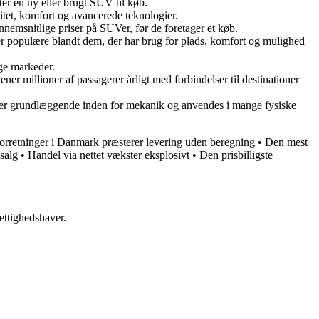
ter en ny eller brugt SUV til køb.
itet, komfort og avancerede teknologier.
nnemsnitlige priser på SUVer, før de foretager et køb.
er er populære blandt dem, der har brug for plads, komfort og mulighed
ige markeder.
er millioner af passagerer årligt med forbindelser til destinationer
ger er grundlæggende inden for mekanik og anvendes i mange fysiske
e-forretninger i Danmark præsterer levering uden beregning
•
Den mest
salg
•
Handel via nettet vækster eksplosivt
•
Den prisbilligste
ettighedshaver.