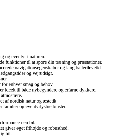
ng og eventyr i naturen.
funktioner til at spore din træning og præstationer.
ncerede navigationsegenskaber og lang batterilevetid.
nedgangstider og vejrudsigt.
oner.
et for enhver smag og behov.
 ideelt til både nybegyndere og erfarne dykkere.
 atmosfære.
et af nordisk natur og æstetik.
amilier og eventyrlystne bilister.
rformance i en bil.
et giver øget frihøjde og robusthed.
ig bil.