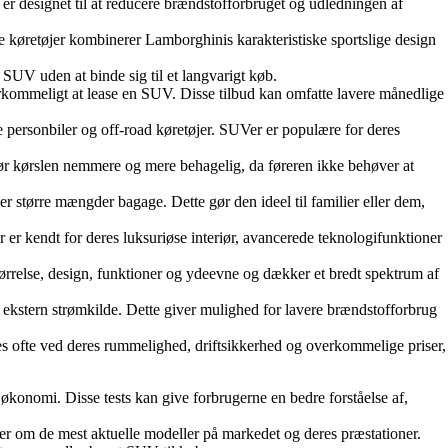
 er designet til at reducere brændstofforbruget og udledningen af
e køretøjer kombinerer Lamborghinis karakteristiske sportslige design
 SUV uden at binde sig til et langvarigt køb.
overkommeligt at lease en SUV. Disse tilbud kan omfatte lavere månedlige
e personbiler og off-road køretøjer. SUVer er populære for deres
gør kørslen nemmere og mere behagelig, da føreren ikke behøver at
 større mængder bagage. Dette gør den ideel til familier eller dem,
er kendt for deres luksuriøse interiør, avancerede teknologifunktioner
størrelse, design, funktioner og ydeevne og dækker et bredt spektrum af
 ekstern strømkilde. Dette giver mulighed for lavere brændstofforbrug
es ofte ved deres rummelighed, driftsikkerhed og overkommelige priser,
 økonomi. Disse tests kan give forbrugerne en bedre forståelse af,
ger om de mest aktuelle modeller på markedet og deres præstationer.