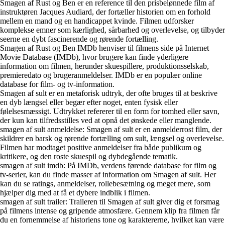
Smagen af Rust og Ben er en reference til den prisbelønnede film af
instruktøren Jacques Audiard, der fortæller historien om en forhold
mellem en mand og en handicappet kvinde. Filmen udforsker
komplekse emner som kærlighed, sårbarhed og overlevelse, og tilbyder
seerne en dybt fascinerende og rørende fortælling.
Smagen af Rust og Ben IMDb henviser til filmens side på Internet
Movie Database (IMDb), hvor brugere kan finde yderligere
information om filmen, herunder skuespillere, produktionsselskab,
premieredato og brugeranmeldelser. IMDb er en populær online
database for film- og tv-information.
Smagen af sult er en metaforisk udtryk, der ofte bruges til at beskrive
en dyb længsel eller begær efter noget, enten fysisk eller
følelsesmæssigt. Udtrykket refererer til en form for tomhed eller savn,
der kun kan tilfredsstilles ved at opnå det ønskede eller manglende.
smagen af sult anmeldelse: Smagen af sult er en anmelderrost film, der
skildrer en barsk og rørende fortælling om sult, længsel og overlevelse.
Filmen har modtaget positive anmeldelser fra både publikum og
kritikere, og den roste skuespil og dybdegående tematik.
smagen af sult imdb: På IMDb, verdens førende database for film og
tv-serier, kan du finde masser af information om Smagen af sult. Her
kan du se ratings, anmeldelser, rollebesætning og meget mere, som
hjælper dig med at få et dybere indblik i filmen.
smagen af sult trailer: Traileren til Smagen af sult giver dig et forsmag
på filmens intense og gripende atmosfære. Gennem klip fra filmen får
du en fornemmelse af historiens tone og karaktererne, hvilket kan være