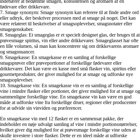
indebærer at bedømme smagen, konsistensen og aromaen af en
fødevare eller drikkevare.
7. Smage synonym: Smage synonym kan referere til at finde andre ord
eller udtryk, der beskriver processen med at smage på noget. Det kan
være relateret til beskrivelser af smagsoplevelser, smagsnotater eller
smagegenskaber.
8. Smageglas: Et smageglas er et specielt designet glas, der bruges til at
prøvesmage spiritus, vin eller andre drikkevarer. Smageglasset har ofte
en lille volumen, så man kan koncentrere sig om drikkevarens aromaer
og smagsnuancer.
9. Smagekasse: En smagekasse er en samling af forskellige
smagsprøver eller prøveportioner af forskellige fødevarer eller
drikkevarer. Det kan være en kasse med små flasker vin, spiritus eller
gourmetprodukter, der giver mulighed for at smage og udforske nye
smagsoplevelser.
10. Smagekasse vin: En smagekasse vin er en samling af forskellige
vine i mindre flasker eller portioner, der giver mulighed for at smage og
sammenligne forskellige vine. En smagekasse vin kan være en god
måde at udforske vine fra forskellige druer, regioner eller producenter
for at udvide sin vinviden og præferencer.
En smagekasse vin med 12 flasker er en sammensat pakke, der
indeholder en nøje udvalgt samling af vine i mindre portionsstørrelser,
hvilket giver dig mulighed for at prøvesmage forskellige vine uden at
skulle investere i store flasker. Dette er en ideel måde at udforske