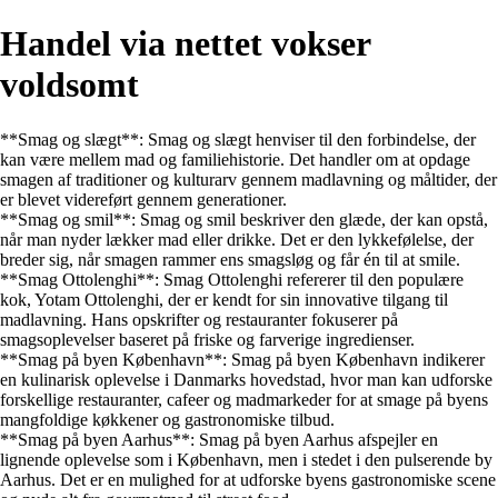
Handel via nettet vokser
voldsomt
**Smag og slægt**: Smag og slægt henviser til den forbindelse, der
kan være mellem mad og familiehistorie. Det handler om at opdage
smagen af traditioner og kulturarv gennem madlavning og måltider, der
er blevet videreført gennem generationer.
**Smag og smil**: Smag og smil beskriver den glæde, der kan opstå,
når man nyder lækker mad eller drikke. Det er den lykkefølelse, der
breder sig, når smagen rammer ens smagsløg og får én til at smile.
**Smag Ottolenghi**: Smag Ottolenghi refererer til den populære
kok, Yotam Ottolenghi, der er kendt for sin innovative tilgang til
madlavning. Hans opskrifter og restauranter fokuserer på
smagsoplevelser baseret på friske og farverige ingredienser.
**Smag på byen København**: Smag på byen København indikerer
en kulinarisk oplevelse i Danmarks hovedstad, hvor man kan udforske
forskellige restauranter, cafeer og madmarkeder for at smage på byens
mangfoldige køkkener og gastronomiske tilbud.
**Smag på byen Aarhus**: Smag på byen Aarhus afspejler en
lignende oplevelse som i København, men i stedet i den pulserende by
Aarhus. Det er en mulighed for at udforske byens gastronomiske scene