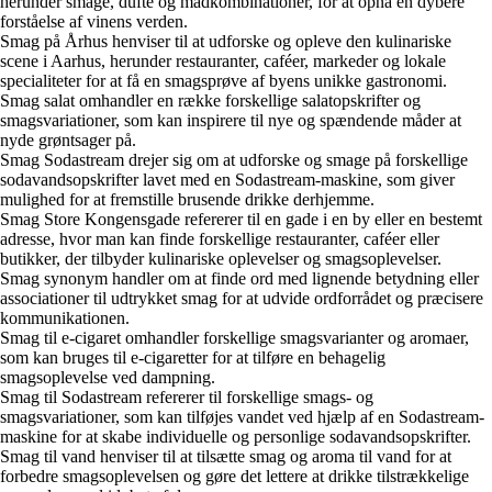
herunder smage, dufte og madkombinationer, for at opnå en dybere
forståelse af vinens verden.
Smag på Århus henviser til at udforske og opleve den kulinariske
scene i Aarhus, herunder restauranter, caféer, markeder og lokale
specialiteter for at få en smagsprøve af byens unikke gastronomi.
Smag salat omhandler en række forskellige salatopskrifter og
smagsvariationer, som kan inspirere til nye og spændende måder at
nyde grøntsager på.
Smag Sodastream drejer sig om at udforske og smage på forskellige
sodavandsopskrifter lavet med en Sodastream-maskine, som giver
mulighed for at fremstille brusende drikke derhjemme.
Smag Store Kongensgade refererer til en gade i en by eller en bestemt
adresse, hvor man kan finde forskellige restauranter, caféer eller
butikker, der tilbyder kulinariske oplevelser og smagsoplevelser.
Smag synonym handler om at finde ord med lignende betydning eller
associationer til udtrykket smag for at udvide ordforrådet og præcisere
kommunikationen.
Smag til e-cigaret omhandler forskellige smagsvarianter og aromaer,
som kan bruges til e-cigaretter for at tilføre en behagelig
smagsoplevelse ved dampning.
Smag til Sodastream refererer til forskellige smags- og
smagsvariationer, som kan tilføjes vandet ved hjælp af en Sodastream-
maskine for at skabe individuelle og personlige sodavandsopskrifter.
Smag til vand henviser til at tilsætte smag og aroma til vand for at
forbedre smagsoplevelsen og gøre det lettere at drikke tilstrækkelige