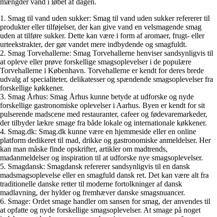
mængder vand i løbet af dagen.
1. Smag til vand uden sukker: Smag til vand uden sukker refererer til
produkter eller tilføjelser, der kan give vand en velsmagende smag
uden at tilføre sukker. Dette kan være i form af aromaer, frugt- eller
urteekstrakter, der gør vandet mere indbydende og smagfuldt.
2. Smag Torvehallerne: Smag Torvehallerne henviser sandsynligvis til
at opleve eller prøve forskellige smagsoplevelser i de populære
Torvehallerne i København. Torvehallerne er kendt for deres brede
udvalg af specialiteter, delikatesser og spændende smagsoplevelser fra
forskellige køkkener.
3. Smag Århus: Smag Århus kunne betyde at udforske og nyde
forskellige gastronomiske oplevelser i Aarhus. Byen er kendt for sit
pulserende madscene med restauranter, cafeer og fødevaremarkeder,
der tilbyder lækre smage fra både lokale og internationale køkkener.
4. Smag.dk: Smag.dk kunne være en hjemmeside eller en online
platform dedikeret til mad, drikke og gastronomiske anmeldelser. Her
kan man måske finde opskrifter, artikler om madtrends,
madanmeldelser og inspiration til at udforske nye smagsoplevelser.
5. Smagdansk: Smagdansk refererer sandsynligvis til en dansk
madsmagsoplevelse eller en smagfuld dansk ret. Det kan være alt fra
traditionelle danske retter til moderne fortolkninger af dansk
madlavning, der hylder og fremhæver danske smagsnuancer.
6. Smage: Ordet smage handler om sansen for smag, der anvendes til
at opfatte og nyde forskellige smagsoplevelser. At smage på noget