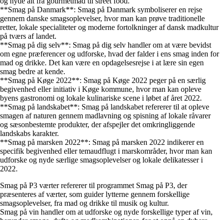
og nyde alt fra gourmetmad til street food.
**Smag på Danmark**: Smag på Danmark symboliserer en rejse
gennem danske smagsoplevelser, hvor man kan prøve traditionelle
retter, lokale specialiteter og moderne fortolkninger af dansk madkultur
på tværs af landet.
**Smag på dig selv**: Smag på dig selv handler om at være bevidst
om egne præferencer og udforske, hvad der falder i ens smag inden for
mad og drikke. Det kan være en opdagelsesrejse i at lære sin egen
smag bedre at kende.
**Smag på Køge 2022**: Smag på Køge 2022 peger på en særlig
begivenhed eller initiativ i Køge kommune, hvor man kan opleve
byens gastronomi og lokale kulinariske scene i løbet af året 2022.
**Smag på landskabet**: Smag på landskabet refererer til at opleve
smagen af naturen gennem madlavning og spisning af lokale råvarer
og sæsonbestemte produkter, der afspejler det omkringliggende
landskabs karakter.
**Smag på marsken 2022**: Smag på marsken 2022 indikerer en
specifik begivenhed eller temaudflugt i marskområder, hvor man kan
udforske og nyde særlige smagsoplevelser og lokale delikatesser i
2022.
Smag på P3 værter refererer til programmet Smag på P3, der
præsenteres af værter, som guider lytterne gennem forskellige
smagsoplevelser, fra mad og drikke til musik og kultur.
Smag på vin handler om at udforske og nyde forskellige typer af vin,