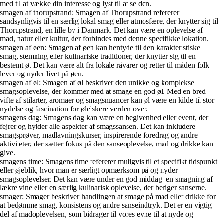
med til at vække din interesse og lyst til at se den.
smagen af thorupstrand: Smagen af Thorupstrand refererer
sandsynligvis til en særlig lokal smag eller atmosfære, der knytter sig til
Thorupstrand, en lille by i Danmark. Det kan være en oplevelse af
mad, natur eller kultur, der forbindes med denne specifikke lokation.
smagen af øen: Smagen af øen kan hentyde til den karakteristiske
smag, stemning eller kulinariske traditioner, der knytter sig til en
bestemt ø. Det kan være alt fra lokale råvarer og retter til måden folk
lever og nyder livet på øen.
smagen af øl: Smagen af øl beskriver den unikke og komplekse
smagsoplevelse, der kommer med at smage en god øl. Med en bred
vifte af stilarter, aromaer og smagsnuancer kan øl være en kilde til stor
nydelse og fascination for ølelskere verden over.
smagens dag: Smagens dag kan være en begivenhed eller event, der
fejrer og hylder alle aspekter af smagssansen. Det kan inkludere
smagsprøver, madlavningskurser, inspirerende foredrag og andre
aktiviteter, der sætter fokus på den sanseoplevelse, mad og drikke kan
give.
smagens time: Smagens time refererer muligvis til et specifikt tidspunkt
eller øjeblik, hvor man er særligt opmærksom på og nyder
smagsoplevelser. Det kan være under en god middag, en smagning af
lækre vine eller en særlig kulinarisk oplevelse, der beriger sanserne.
smager: Smager beskriver handlingen at smage på mad eller drikke for
at bedømme smag, konsistens og andre sanseindtryk. Det er en vigtig
del af madoplevelsen, som bidrager til vores evne til at nyde og