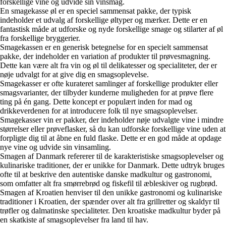
forskellige vine og udvide sin vinsmag.
En smagekasse øl er en speciel sammensat pakke, der typisk
indeholder et udvalg af forskellige øltyper og mærker. Dette er en
fantastisk måde at udforske og nyde forskellige smage og stilarter af øl
fra forskellige bryggerier.
Smagekassen er en generisk betegnelse for en specielt sammensat
pakke, der indeholder en variation af produkter til prøvesmagning.
Dette kan være alt fra vin og øl til delikatesser og specialiteter, der er
nøje udvalgt for at give dig en smagsoplevelse.
Smagekasser er ofte kurateret samlinger af forskellige produkter eller
smagsvarianter, der tilbyder kunderne muligheden for at prøve flere
ting på én gang. Dette koncept er populært inden for mad og
drikkeverdenen for at introducere folk til nye smagsoplevelser.
Smagekasser vin er pakker, der indeholder nøje udvalgte vine i mindre
størrelser eller prøveflasker, så du kan udforske forskellige vine uden at
forpligte dig til at åbne en fuld flaske. Dette er en god måde at opdage
nye vine og udvide sin vinsamling.
Smagen af Danmark refererer til de karakteristiske smagsoplevelser og
kulinariske traditioner, der er unikke for Danmark. Dette udtryk bruges
ofte til at beskrive den autentiske danske madkultur og gastronomi,
som omfatter alt fra smørrebrød og fiskefil til æbleskiver og rugbrød.
Smagen af Kroatien henviser til den unikke gastronomi og kulinariske
traditioner i Kroatien, der spænder over alt fra grillretter og skaldyr til
trøfler og dalmatinske specialiteter. Den kroatiske madkultur byder på
en skatkiste af smagsoplevelser fra land til hav.