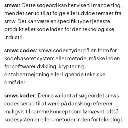
smws:
Dette søgeord kan henvise til mange ting,
men det ser ud til at følge eller udvide temaet fra
smw. Det kan være en specifik type tjeneste,
produkt eller kode inden for den teknologiske
industri.
smws codes:
smws codes tyder på en form for
kodebaseret system eller metode, måske inden
for softwareudvikling, kryptering,
databearbejdning eller lignende tekniske
områder.
smws koder:
Denne variant af søgeordet smws
codes ser ud til at være på dansk og refererer
muligvis til samme koncept som førnævnt, altså
kodesystemer eller -metoder inden for teknologi.