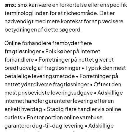
smx:
smx kan være en forkortelse eller en specifik
terminologi inden for et nicheområde. Det er
nødvendigt med mere kontekst for at præcisere
betydningen af dette søgeord.
Online forhandlere frembyder flere
fragtløsninger
•
Folk køber på internet
forhandlere
•
Forretninger på nettet giver et
bredt udvalg af fragtløsninger
•
Typisk den mest
betalelige leveringsmetode
•
Forretninger på
nettet yder diverse fragtløsninger
•
Oftest den
mest prisbevidste leveringsudgave
•
Adskillige
internet handler garanterer levering efter en
enkelt hverdag
•
Stadig flere handler via online
outlets
•
En stor portion online varehuse
garanterer dag-til-dag levering
•
Adskillige