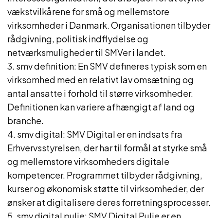
vækstvilkårene for små og mellemstore
virksomheder i Danmark. Organisationen tilbyder
rådgivning, politisk indflydelse og
netværksmuligheder til SMVer i landet.
3. smv definition: En SMV defineres typisk som en
virksomhed med en relativt lav omsætning og
antal ansatte i forhold til større virksomheder.
Definitionen kan variere afhængigt af land og
branche.
4. smv digital: SMV Digital er en indsats fra
Erhvervsstyrelsen, der har til formål at styrke små
og mellemstore virksomheders digitale
kompetencer. Programmet tilbyder rådgivning,
kurser og økonomisk støtte til virksomheder, der
ønsker at digitalisere deres forretningsprocesser.
5. smv digital pulje: SMV Digital Pulje er en