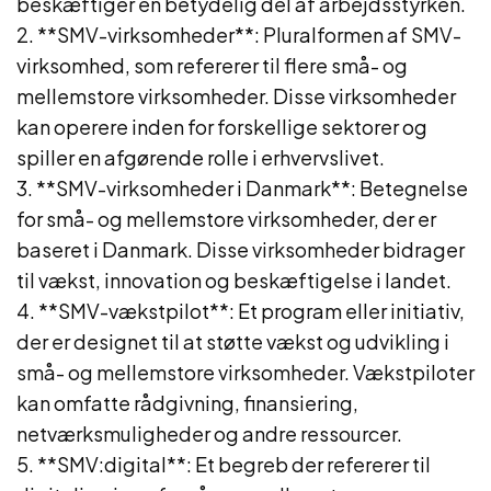
beskæftiger en betydelig del af arbejdsstyrken.
2. **SMV-virksomheder**: Pluralformen af SMV-
virksomhed, som refererer til flere små- og
mellemstore virksomheder. Disse virksomheder
kan operere inden for forskellige sektorer og
spiller en afgørende rolle i erhvervslivet.
3. **SMV-virksomheder i Danmark**: Betegnelse
for små- og mellemstore virksomheder, der er
baseret i Danmark. Disse virksomheder bidrager
til vækst, innovation og beskæftigelse i landet.
4. **SMV-vækstpilot**: Et program eller initiativ,
der er designet til at støtte vækst og udvikling i
små- og mellemstore virksomheder. Vækstpiloter
kan omfatte rådgivning, finansiering,
netværksmuligheder og andre ressourcer.
5. **SMV:digital**: Et begreb der refererer til