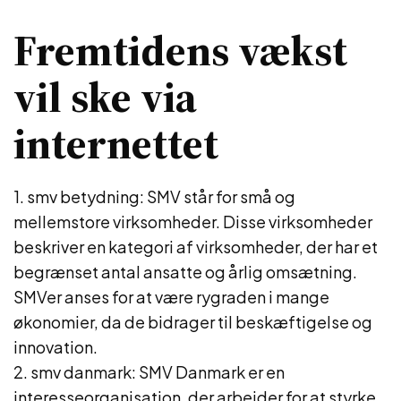
Fremtidens vækst
vil ske via
internettet
1. smv betydning: SMV står for små og
mellemstore virksomheder. Disse virksomheder
beskriver en kategori af virksomheder, der har et
begrænset antal ansatte og årlig omsætning.
SMVer anses for at være rygraden i mange
økonomier, da de bidrager til beskæftigelse og
innovation.
2. smv danmark: SMV Danmark er en
interesseorganisation, der arbejder for at styrke