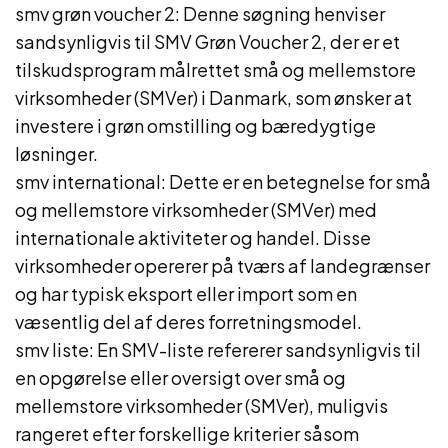
smv grøn voucher 2: Denne søgning henviser
sandsynligvis til SMV Grøn Voucher 2, der er et
tilskudsprogram målrettet små og mellemstore
virksomheder (SMVer) i Danmark, som ønsker at
investere i grøn omstilling og bæredygtige
løsninger.
smv international: Dette er en betegnelse for små
og mellemstore virksomheder (SMVer) med
internationale aktiviteter og handel. Disse
virksomheder opererer på tværs af landegrænser
og har typisk eksport eller import som en
væsentlig del af deres forretningsmodel.
smv liste: En SMV-liste refererer sandsynligvis til
en opgørelse eller oversigt over små og
mellemstore virksomheder (SMVer), muligvis
rangeret efter forskellige kriterier såsom