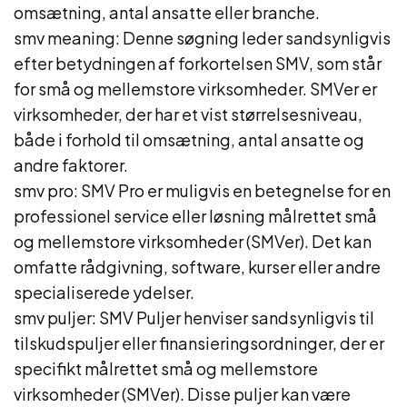
omsætning, antal ansatte eller branche.
smv meaning: Denne søgning leder sandsynligvis
efter betydningen af forkortelsen SMV, som står
for små og mellemstore virksomheder. SMVer er
virksomheder, der har et vist størrelsesniveau,
både i forhold til omsætning, antal ansatte og
andre faktorer.
smv pro: SMV Pro er muligvis en betegnelse for en
professionel service eller løsning målrettet små
og mellemstore virksomheder (SMVer). Det kan
omfatte rådgivning, software, kurser eller andre
specialiserede ydelser.
smv puljer: SMV Puljer henviser sandsynligvis til
tilskudspuljer eller finansieringsordninger, der er
specifikt målrettet små og mellemstore
virksomheder (SMVer). Disse puljer kan være