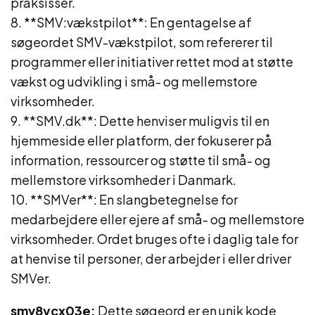
praksisser.
8. **SMV:vækstpilot**: En gentagelse af
søgeordet SMV-vækstpilot, som refererer til
programmer eller initiativer rettet mod at støtte
vækst og udvikling i små- og mellemstore
virksomheder.
9. **SMV.dk**: Dette henviser muligvis til en
hjemmeside eller platform, der fokuserer på
information, ressourcer og støtte til små- og
mellemstore virksomheder i Danmark.
10. **SMVer**: En slangbetegnelse for
medarbejdere eller ejere af små- og mellemstore
virksomheder. Ordet bruges ofte i daglig tale for
at henvise til personer, der arbejder i eller driver
SMVer.
smv8ycx03e:
Dette søgeord er en unik kode