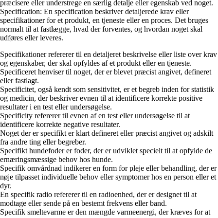
præcisere eller understrege en særlig detalje eller egenskab ved noget.
Specification: En specification beskriver detaljerede krav eller
specifikationer for et produkt, en tjeneste eller en proces. Det bruges
normalt til at fastlægge, hvad der forventes, og hvordan noget skal
udføres eller leveres.
Specifikationer refererer til en detaljeret beskrivelse eller liste over krav
og egenskaber, der skal opfyldes af et produkt eller en tjeneste.
Specificeret henviser til noget, der er blevet præcist angivet, defineret
eller fastlagt.
Specificitet, også kendt som sensitivitet, er et begreb inden for statistik
og medicin, der beskriver evnen til at identificere korrekte positive
resultater i en test eller undersøgelse.
Specificity refererer til evnen af en test eller undersøgelse til at
identificere korrekte negative resultater.
Noget der er specifikt er klart defineret eller præcist angivet og adskilt
fra andre ting eller begreber.
Specifikt hundefoder er foder, der er udviklet specielt til at opfylde de
ernæringsmæssige behov hos hunde.
Specifik omvårdnad indikerer en form for pleje eller behandling, der er
nøje tilpasset individuelle behov eller symptomer hos en person eller et
dyr.
En specifik radio refererer til en radioenhed, der er designet til at
modtage eller sende på en bestemt frekvens eller band.
Specifik smeltevarme er den mængde varmeenergi, der kræves for at