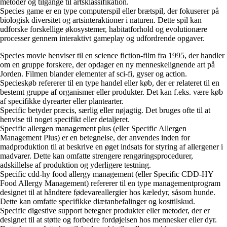
metoder og tilgange til artsklassifikation.
Species game er en type computerspil eller brætspil, der fokuserer på
biologisk diversitet og artsinteraktioner i naturen. Dette spil kan
udforske forskellige økosystemer, habitatforhold og evolutionære
processer gennem interaktivt gameplay og udfordrende opgaver.
Species movie henviser til en science fiction-film fra 1995, der handler
om en gruppe forskere, der opdager en ny menneskelignende art på
Jorden. Filmen blander elementer af sci-fi, gyser og action.
Specieskøb refererer til en type handel eller køb, der er relateret til en
bestemt gruppe af organismer eller produkter. Det kan f.eks. være køb
af specifikke dyrearter eller plantearter.
Specific betyder præcis, særlig eller nøjagtig. Det bruges ofte til at
henvise til noget specifikt eller detaljeret.
Specific allergen management plus (eller Specific Allergen
Management Plus) er en betegnelse, der anvendes inden for
madproduktion til at beskrive en øget indsats for styring af allergener i
madvarer. Dette kan omfatte strengere rengøringsprocedurer,
adskillelse af produktion og yderligere testning.
Specific cdd-hy food allergy management (eller Specific CDD-HY
Food Allergy Management) refererer til en type managementprogram
designet til at håndtere fødevareallergier hos kæledyr, såsom hunde.
Dette kan omfatte specifikke diætanbefalinger og kosttilskud.
Specific digestive support betegner produkter eller metoder, der er
designet til at støtte og forbedre fordøjelsen hos mennesker eller dyr.