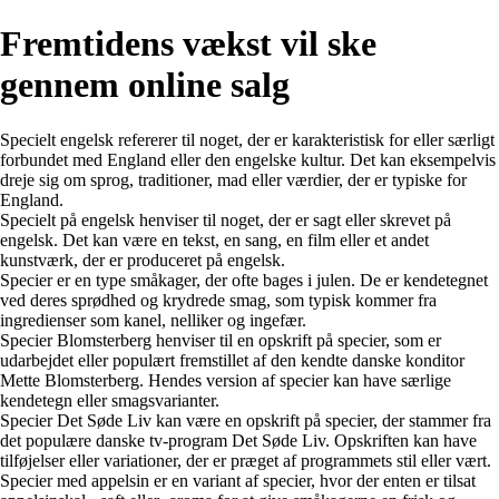
Fremtidens vækst vil ske
gennem online salg
Specielt engelsk refererer til noget, der er karakteristisk for eller særligt
forbundet med England eller den engelske kultur. Det kan eksempelvis
dreje sig om sprog, traditioner, mad eller værdier, der er typiske for
England.
Specielt på engelsk henviser til noget, der er sagt eller skrevet på
engelsk. Det kan være en tekst, en sang, en film eller et andet
kunstværk, der er produceret på engelsk.
Specier er en type småkager, der ofte bages i julen. De er kendetegnet
ved deres sprødhed og krydrede smag, som typisk kommer fra
ingredienser som kanel, nelliker og ingefær.
Specier Blomsterberg henviser til en opskrift på specier, som er
udarbejdet eller populært fremstillet af den kendte danske konditor
Mette Blomsterberg. Hendes version af specier kan have særlige
kendetegn eller smagsvarianter.
Specier Det Søde Liv kan være en opskrift på specier, der stammer fra
det populære danske tv-program Det Søde Liv. Opskriften kan have
tilføjelser eller variationer, der er præget af programmets stil eller vært.
Specier med appelsin er en variant af specier, hvor der enten er tilsat