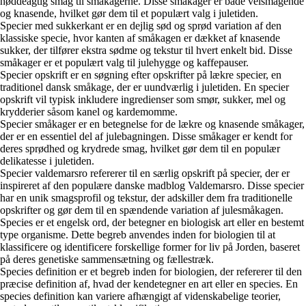
nøddeagtig smag til småkagerne. Disse småkager er både velsmagende
og knasende, hvilket gør dem til et populært valg i juletiden.
Specier med sukkerkant er en dejlig sød og sprød variation af den
klassiske specie, hvor kanten af småkagen er dækket af knasende
sukker, der tilfører ekstra sødme og tekstur til hvert enkelt bid. Disse
småkager er et populært valg til julehygge og kaffepauser.
Specier opskrift er en søgning efter opskrifter på lækre specier, en
traditionel dansk småkage, der er uundværlig i juletiden. En specier
opskrift vil typisk inkludere ingredienser som smør, sukker, mel og
krydderier såsom kanel og kardemomme.
Specier småkager er en betegnelse for de lækre og knasende småkager,
der er en essentiel del af julebagningen. Disse småkager er kendt for
deres sprødhed og krydrede smag, hvilket gør dem til en populær
delikatesse i juletiden.
Specier valdemarsro refererer til en særlig opskrift på specier, der er
inspireret af den populære danske madblog Valdemarsro. Disse specier
har en unik smagsprofil og tekstur, der adskiller dem fra traditionelle
opskrifter og gør dem til en spændende variation af julesmåkagen.
Species er et engelsk ord, der betegner en biologisk art eller en bestemt
type organisme. Dette begreb anvendes inden for biologien til at
klassificere og identificere forskellige former for liv på Jorden, baseret
på deres genetiske sammensætning og fællestræk.
Species definition er et begreb inden for biologien, der refererer til den
præcise definition af, hvad der kendetegner en art eller en species. En
species definition kan variere afhængigt af videnskabelige teorier,