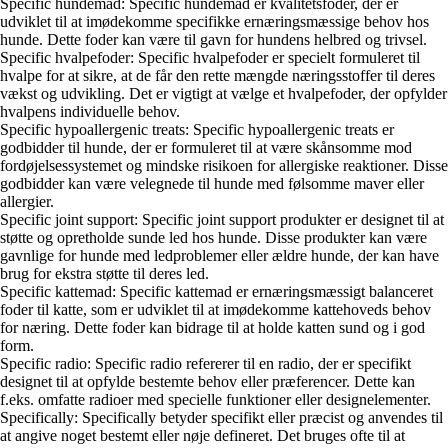
Specific hundemad: Specific hundemad er kvalitetsfoder, der er
udviklet til at imødekomme specifikke ernæringsmæssige behov hos
hunde. Dette foder kan være til gavn for hundens helbred og trivsel.
Specific hvalpefoder: Specific hvalpefoder er specielt formuleret til
hvalpe for at sikre, at de får den rette mængde næringsstoffer til deres
vækst og udvikling. Det er vigtigt at vælge et hvalpefoder, der opfylder
hvalpens individuelle behov.
Specific hypoallergenic treats: Specific hypoallergenic treats er
godbidder til hunde, der er formuleret til at være skånsomme mod
fordøjelsessystemet og mindske risikoen for allergiske reaktioner. Disse
godbidder kan være velegnede til hunde med følsomme maver eller
allergier.
Specific joint support: Specific joint support produkter er designet til at
støtte og opretholde sunde led hos hunde. Disse produkter kan være
gavnlige for hunde med ledproblemer eller ældre hunde, der kan have
brug for ekstra støtte til deres led.
Specific kattemad: Specific kattemad er ernæringsmæssigt balanceret
foder til katte, som er udviklet til at imødekomme kattehoveds behov
for næring. Dette foder kan bidrage til at holde katten sund og i god
form.
Specific radio: Specific radio refererer til en radio, der er specifikt
designet til at opfylde bestemte behov eller præferencer. Dette kan
f.eks. omfatte radioer med specielle funktioner eller designelementer.
Specifically: Specifically betyder specifikt eller præcist og anvendes til
at angive noget bestemt eller nøje defineret. Det bruges ofte til at