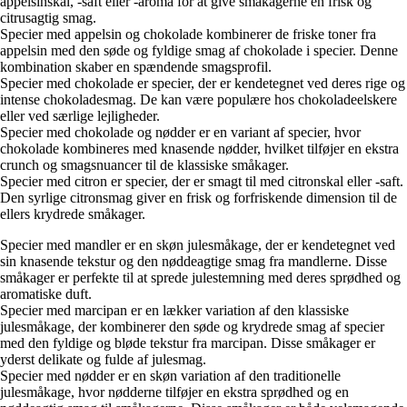
appelsinskal, -saft eller -aroma for at give småkagerne en frisk og
citrusagtig smag.
Specier med appelsin og chokolade kombinerer de friske toner fra
appelsin med den søde og fyldige smag af chokolade i specier. Denne
kombination skaber en spændende smagsprofil.
Specier med chokolade er specier, der er kendetegnet ved deres rige og
intense chokoladesmag. De kan være populære hos chokoladeelskere
eller ved særlige lejligheder.
Specier med chokolade og nødder er en variant af specier, hvor
chokolade kombineres med knasende nødder, hvilket tilføjer en ekstra
crunch og smagsnuancer til de klassiske småkager.
Specier med citron er specier, der er smagt til med citronskal eller -saft.
Den syrlige citronsmag giver en frisk og forfriskende dimension til de
ellers krydrede småkager.
Specier med mandler er en skøn julesmåkage, der er kendetegnet ved
sin knasende tekstur og den nøddeagtige smag fra mandlerne. Disse
småkager er perfekte til at sprede julestemning med deres sprødhed og
aromatiske duft.
Specier med marcipan er en lækker variation af den klassiske
julesmåkage, der kombinerer den søde og krydrede smag af specier
med den fyldige og bløde tekstur fra marcipan. Disse småkager er
yderst delikate og fulde af julesmag.
Specier med nødder er en skøn variation af den traditionelle
julesmåkage, hvor nødderne tilføjer en ekstra sprødhed og en