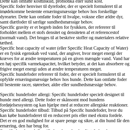
Dette kan omfatte kosttilskud, probiotika eller sund kost.
Specific foder henviser til dyrefoder, der er specielt formuleret til at
imødekomme bestemte ernæringsmæssige behov hos forskellige
dyrearter. Dette kan omfatte foder til hvalpe, voksne eller ældre dyr,
samt diætfoder til særlige sundhedsmæssige behov.
Specific gravity er et begreb inden for fysikken, der refererer til
forholdet mellem et stofs densitet og densiteten af et referencestof
(normalt vand). Det bruges til at beskrive stoffer og materialers relative
tæthed.
Specific heat capacity of water (eller Specific Heat Capacity of Water)
er en fysisk egenskab ved vand, der angiver, hvor meget energi der
kræves for at ændre temperaturen på en given mængde vand. Vand har
en høj specifik varmekapacitet, hvilket betyder, at det kan absorbere og
frigive meget energi uden at ændre temperaturen meget.
Specific hundefoder refererer til foder, der er specielt formuleret til at
opfylde ernæringsmæssige behov hos hunde. Dette kan omfatte foder
til bestemte racer, størrelser, aldre eller sundhedsmæssige behov.
Specific hundefoder allergi: Specific hundefoder specielt designet til
hunde med allergi. Dette foder er skånsomt mod hundens
fordøjelsessystem og kan hjælpe med at reducere allergiske reaktioner.
Specific hundefoder tilbud: Tilbud på Specific hundefoder, hvor du
kan købe hundefoderet til en reduceret pris eller med ekstra fordele.
Det er en god mulighed for at spare penge og sikre, at din hund får den
ernæring, den har brug for.