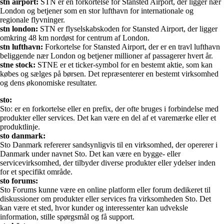
stn airport:
STN er en forkortelse for Stansted Airport, der ligger nær
London og betjener som en stor lufthavn for internationale og
regionale flyvninger.
stn london:
STN er flyselskabskoden for Stansted Airport, der ligger
omkring 48 km nordøst for centrum af London.
stn lufthavn:
Forkortelse for Stansted Airport, der er en travl lufthavn
beliggende nær London og betjener millioner af passagerer hvert år.
stne stock:
STNE er et ticker-symbol for en bestemt aktie, som kan
købes og sælges på børsen. Det repræsenterer en bestemt virksomhed
og dens økonomiske resultater.
sto:
Sto: er en forkortelse eller en prefix, der ofte bruges i forbindelse med
produkter eller services. Det kan være en del af et varemærke eller et
produktlinje.
sto danmark:
Sto Danmark refererer sandsynligvis til en virksomhed, der opererer i
Danmark under navnet Sto. Det kan være en bygge- eller
servicevirksomhed, der tilbyder diverse produkter eller ydelser inden
for et specifikt område.
sto forums:
Sto Forums kunne være en online platform eller forum dedikeret til
diskussioner om produkter eller services fra virksomheden Sto. Det
kan være et sted, hvor kunder og interessenter kan udveksle
information, stille spørgsmål og få support.