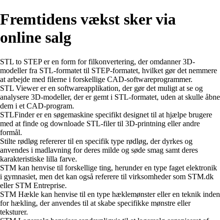
Fremtidens vækst sker via
online salg
STL to STEP er en form for filkonvertering, der omdanner 3D-
modeller fra STL-formatet til STEP-formatet, hvilket gør det nemmere
at arbejde med filerne i forskellige CAD-softwareprogrammer.
STL Viewer er en softwareapplikation, der gør det muligt at se og
analysere 3D-modeller, der er gemt i STL-formatet, uden at skulle åbne
dem i et CAD-program.
STLFinder er en søgemaskine specifikt designet til at hjælpe brugere
med at finde og downloade STL-filer til 3D-printning eller andre
formål.
Stilte rødløg refererer til en specifik type rødløg, der dyrkes og
anvendes i madlavning for deres milde og søde smag samt deres
karakteristiske lilla farve.
STM kan henvise til forskellige ting, herunder en type faget elektronik
i gymnasiet, men det kan også referere til virksomheder som STM.dk
eller STM Entreprise.
STM Hækle kan henvise til en type hæklemønster eller en teknik inden
for hækling, der anvendes til at skabe specifikke mønstre eller
teksturer.