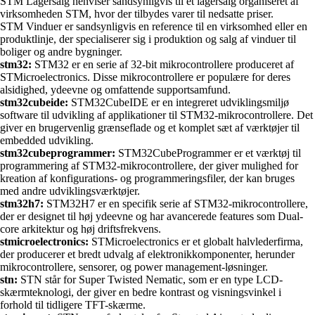
STM Lagersalg henviser sandsynligvis til et lagersalg organiseret af
virksomheden STM, hvor der tilbydes varer til nedsatte priser.
STM Vinduer er sandsynligvis en reference til en virksomhed eller en
produktlinje, der specialiserer sig i produktion og salg af vinduer til
boliger og andre bygninger.
stm32:
STM32 er en serie af 32-bit mikrocontrollere produceret af
STMicroelectronics. Disse mikrocontrollere er populære for deres
alsidighed, ydeevne og omfattende supportsamfund.
stm32cubeide:
STM32CubeIDE er en integreret udviklingsmiljø
software til udvikling af applikationer til STM32-mikrocontrollere. Det
giver en brugervenlig grænseflade og et komplet sæt af værktøjer til
embedded udvikling.
stm32cubeprogrammer:
STM32CubeProgrammer er et værktøj til
programmering af STM32-mikrocontrollere, der giver mulighed for
kreation af konfigurations- og programmeringsfiler, der kan bruges
med andre udviklingsværktøjer.
stm32h7:
STM32H7 er en specifik serie af STM32-mikrocontrollere,
der er designet til høj ydeevne og har avancerede features som Dual-
core arkitektur og høj driftsfrekvens.
stmicroelectronics:
STMicroelectronics er et globalt halvlederfirma,
der producerer et bredt udvalg af elektronikkomponenter, herunder
mikrocontrollere, sensorer, og power management-løsninger.
stn:
STN står for Super Twisted Nematic, som er en type LCD-
skærmteknologi, der giver en bedre kontrast og visningsvinkel i
forhold til tidligere TFT-skærme.