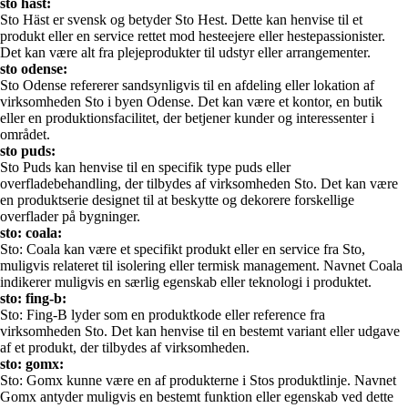
sto häst:
Sto Häst er svensk og betyder Sto Hest. Dette kan henvise til et
produkt eller en service rettet mod hesteejere eller hestepassionister.
Det kan være alt fra plejeprodukter til udstyr eller arrangementer.
sto odense:
Sto Odense refererer sandsynligvis til en afdeling eller lokation af
virksomheden Sto i byen Odense. Det kan være et kontor, en butik
eller en produktionsfacilitet, der betjener kunder og interessenter i
området.
sto puds:
Sto Puds kan henvise til en specifik type puds eller
overfladebehandling, der tilbydes af virksomheden Sto. Det kan være
en produktserie designet til at beskytte og dekorere forskellige
overflader på bygninger.
sto: coala:
Sto: Coala kan være et specifikt produkt eller en service fra Sto,
muligvis relateret til isolering eller termisk management. Navnet Coala
indikerer muligvis en særlig egenskab eller teknologi i produktet.
sto: fing-b:
Sto: Fing-B lyder som en produktkode eller reference fra
virksomheden Sto. Det kan henvise til en bestemt variant eller udgave
af et produkt, der tilbydes af virksomheden.
sto: gomx:
Sto: Gomx kunne være en af produkterne i Stos produktlinje. Navnet
Gomx antyder muligvis en bestemt funktion eller egenskab ved dette