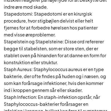
indre øre mod skade.
Stapedotomi: Stapedotomi er en kirurgisk
procedure, hvor stigbøjlen delvist eller helt
fjernes for at forbedre hørelsen hos patienter
med visse øreproblemer.
Stapelstein og Stapelsteine: Disse ord refererer
begge til stabelsten, som er store sten, der er
stablet oven på hinanden for at danne en form for
konstruktion eller struktur.
Staph Aureus: Staphylococcus aureus er en type
bakterie, der ofte findes på huden og i næsen, og
som kan forårsage infektioner, hvis den kommer
ind i kroppen gennem sår eller skader.
Staph Infection: En staph-infektion opstår, når
Staphylococcus-bakterier forårsager en
infektion i kroppen, hvilket kan føre til symptomer