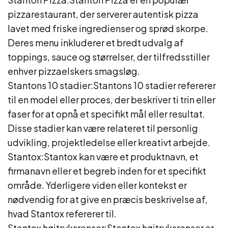
pizzarestaurant, der serverer autentisk pizza
lavet med friske ingredienser og sprød skorpe.
Deres menu inkluderer et bredt udvalg af
toppings, sauce og størrelser, der tilfredsstiller
enhver pizzaelskers smagsløg.
Stantons 10 stadier:Stantons 10 stadier refererer
til en model eller proces, der beskriver ti trin eller
faser for at opnå et specifikt mål eller resultat.
Disse stadier kan være relateret til personlig
udvikling, projektledelse eller kreativt arbejde.
Stantox:Stantox kan være et produktnavn, et
firmanavn eller et begreb inden for et specifikt
område. Yderligere viden eller kontekst er
nødvendig for at give en præcis beskrivelse af,
hvad Stantox refererer til.
Stantox højtryksrenser:Stantox højtryksrenser er