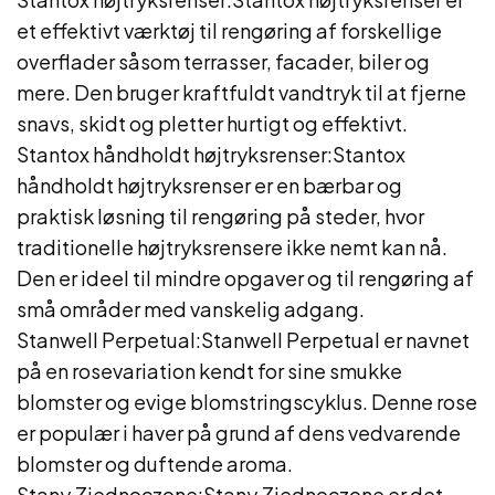
et effektivt værktøj til rengøring af forskellige
overflader såsom terrasser, facader, biler og
mere. Den bruger kraftfuldt vandtryk til at fjerne
snavs, skidt og pletter hurtigt og effektivt.
Stantox håndholdt højtryksrenser:Stantox
håndholdt højtryksrenser er en bærbar og
praktisk løsning til rengøring på steder, hvor
traditionelle højtryksrensere ikke nemt kan nå.
Den er ideel til mindre opgaver og til rengøring af
små områder med vanskelig adgang.
Stanwell Perpetual:Stanwell Perpetual er navnet
på en rosevariation kendt for sine smukke
blomster og evige blomstringscyklus. Denne rose
er populær i haver på grund af dens vedvarende
blomster og duftende aroma.
Stany Zjednoczone:Stany Zjednoczone er det