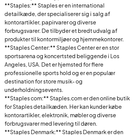
**Staples:** Staples er en international
detailkæde, der specialiserer sig i salg af
kontorartikler, papirvarer og diverse
forbrugsvarer. De tilbyder et bredt udvalg af
produkter til kontormiljøer og hjemmekontorer.
**Staples Center:** Staples Center er en stor
sportsarena og koncertsted beliggende i Los
Angeles, USA. Det er hjemsted for flere
professionelle sports hold og er en populær
destination for store musik- og
underholdningsevents.
**Staples com:** Staples.com er den online butik
for Staples detailkæden. Her kan kunder købe
kontorartikler, elektronik, møbler og diverse
forbrugsvarer med levering til døren.
**Staples Denmark:** Staples Denmark er den