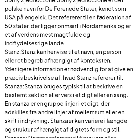
polske navn for De Forenede Stater, kendt som
USA på engelsk. Det refererer til en føderation af
50 stater, der ligger primært i Nordamerika og er
et af verdens mest magtfulde og
indflydelsesrige lande.
Stanz:Stanz kan henvise til et navn, en person
eller et begreb afhængigt af konteksten.
Yderligere information er nødvendig for at give en
præcis beskrivelse af, hvad Stanz refererer til.
Stanza:Stanza bruges typisk til at beskrive en
bestemt sektion eller vers i et digt eller en sang.
En stanza er en gruppe linjer i et digt, der
adskilles fra andre linjer af mellemrum eller en
skift i indrykning. Stanzaer kan variere i længde
og struktur afhængigt af digtets form og stil.
Stanzas:Stanzas refererer til flere vers eller