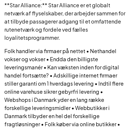
**Star Alliance:** Star Alliance er et globalt
netværk af flyselskaber, der arbejder sammen for
at tilbyde passagerer adgang til et omfattende
rutenetværk og fordele ved fælles
loyalitetsprogrammer.
Folk handler via firmaer på nettet
•
Nethandel
vokser og vokser
•
Endda den billigste
leveringsmanér
•
Kan væksten inden for digital
handel fortsætte?
•
Adskillige internet firmaer
stiller garanti om 1 hverdags levering
•
Indtil flere
online varehuse sikrer gebyrfri levering
•
Webshops i Danmark yder en lang række
forskellige leveringsmidler
•
Webbutikker i
Danmark tilbyder en hel del forskellige
fragtløsninger
•
Folk køber via online butikker
•