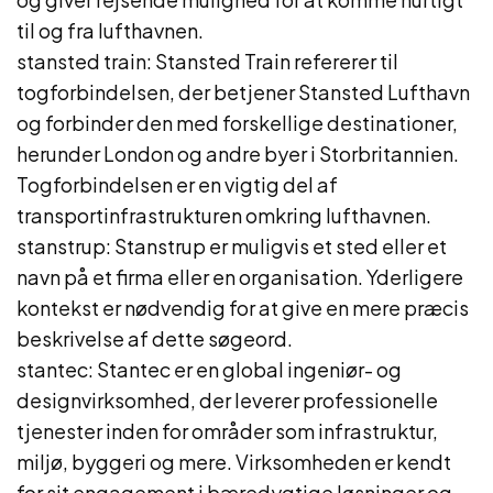
til og fra lufthavnen.
stansted train: Stansted Train refererer til
togforbindelsen, der betjener Stansted Lufthavn
og forbinder den med forskellige destinationer,
herunder London og andre byer i Storbritannien.
Togforbindelsen er en vigtig del af
transportinfrastrukturen omkring lufthavnen.
stanstrup: Stanstrup er muligvis et sted eller et
navn på et firma eller en organisation. Yderligere
kontekst er nødvendig for at give en mere præcis
beskrivelse af dette søgeord.
stantec: Stantec er en global ingeniør- og
designvirksomhed, der leverer professionelle
tjenester inden for områder som infrastruktur,
miljø, byggeri og mere. Virksomheden er kendt
for sit engagement i bæredygtige løsninger og