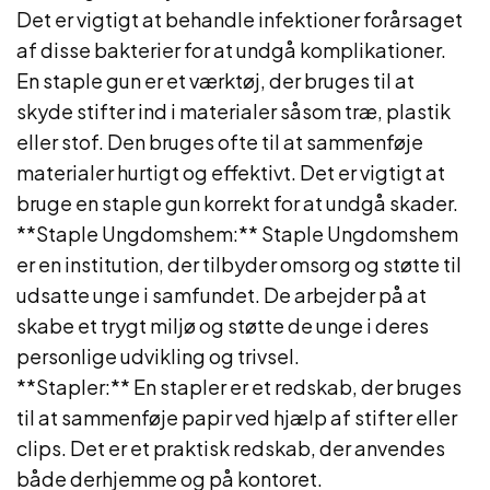
Det er vigtigt at behandle infektioner forårsaget
af disse bakterier for at undgå komplikationer.
En staple gun er et værktøj, der bruges til at
skyde stifter ind i materialer såsom træ, plastik
eller stof. Den bruges ofte til at sammenføje
materialer hurtigt og effektivt. Det er vigtigt at
bruge en staple gun korrekt for at undgå skader.
**Staple Ungdomshem:** Staple Ungdomshem
er en institution, der tilbyder omsorg og støtte til
udsatte unge i samfundet. De arbejder på at
skabe et trygt miljø og støtte de unge i deres
personlige udvikling og trivsel.
**Stapler:** En stapler er et redskab, der bruges
til at sammenføje papir ved hjælp af stifter eller
clips. Det er et praktisk redskab, der anvendes
både derhjemme og på kontoret.