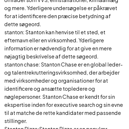
og mere. Yderligere undersøgelse er påkrævet
for at identificere den præcise betydning af
dette søgeord.
stanton: Stanton kan henvise til et sted, et
efternavn eller en virksomhed. Yderligere
information er nødvendig for at give en mere
nøjagtig beskrivelse af dette søgeord.
stanton chase: Stanton Chase er en global leder-
og talentrekrutteringsvirksomhed, der arbejder
med virksomheder og organisationer for at
identificere og ansætte topledere og
nøglepersoner. Stanton Chase er kendt for sin
ekspertise inden for executive search og sin evne
til at matche de rette kandidater med passende
stillinger.
Stanton Pizza:Stanton Pizza er en populær