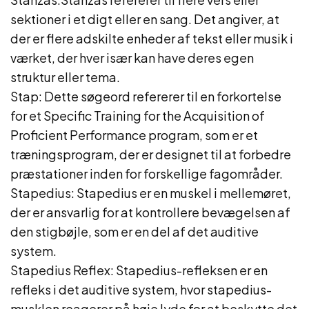
sektioner i et digt eller en sang. Det angiver, at
der er flere adskilte enheder af tekst eller musik i
værket, der hver især kan have deres egen
struktur eller tema.
Stap: Dette søgeord refererer til en forkortelse
for et Specific Training for the Acquisition of
Proficient Performance program, som er et
træningsprogram, der er designet til at forbedre
præstationer inden for forskellige fagområder.
Stapedius: Stapedius er en muskel i mellemøret,
der er ansvarlig for at kontrollere bevægelsen af
den stigbøjle, som er en del af det auditive
system.
Stapedius Reflex: Stapedius-refleksen er en
refleks i det auditive system, hvor stapedius-
musklen reagerer på høje lyde for at beskytte det