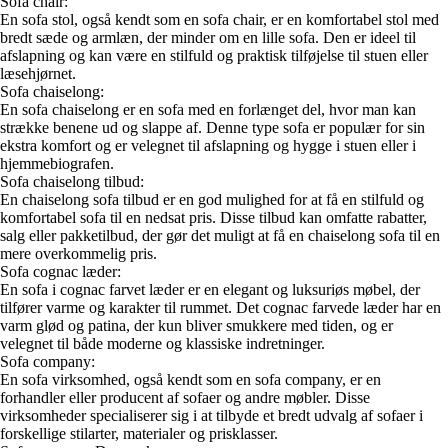
Sofa chair:
En sofa stol, også kendt som en sofa chair, er en komfortabel stol med
bredt sæde og armlæn, der minder om en lille sofa. Den er ideel til
afslapning og kan være en stilfuld og praktisk tilføjelse til stuen eller
læsehjørnet.
Sofa chaiselong:
En sofa chaiselong er en sofa med en forlænget del, hvor man kan
strække benene ud og slappe af. Denne type sofa er populær for sin
ekstra komfort og er velegnet til afslapning og hygge i stuen eller i
hjemmebiografen.
Sofa chaiselong tilbud:
En chaiselong sofa tilbud er en god mulighed for at få en stilfuld og
komfortabel sofa til en nedsat pris. Disse tilbud kan omfatte rabatter,
salg eller pakketilbud, der gør det muligt at få en chaiselong sofa til en
mere overkommelig pris.
Sofa cognac læder:
En sofa i cognac farvet læder er en elegant og luksuriøs møbel, der
tilfører varme og karakter til rummet. Det cognac farvede læder har en
varm glød og patina, der kun bliver smukkere med tiden, og er
velegnet til både moderne og klassiske indretninger.
Sofa company:
En sofa virksomhed, også kendt som en sofa company, er en
forhandler eller producent af sofaer og andre møbler. Disse
virksomheder specialiserer sig i at tilbyde et bredt udvalg af sofaer i
forskellige stilarter, materialer og prisklasser.