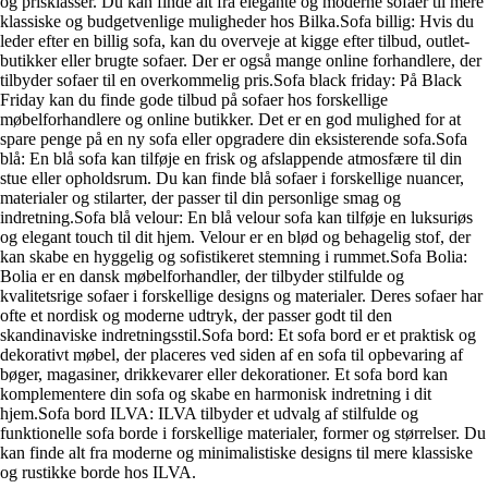
og prisklasser. Du kan finde alt fra elegante og moderne sofaer til mere
klassiske og budgetvenlige muligheder hos Bilka.Sofa billig: Hvis du
leder efter en billig sofa, kan du overveje at kigge efter tilbud, outlet-
butikker eller brugte sofaer. Der er også mange online forhandlere, der
tilbyder sofaer til en overkommelig pris.Sofa black friday: På Black
Friday kan du finde gode tilbud på sofaer hos forskellige
møbelforhandlere og online butikker. Det er en god mulighed for at
spare penge på en ny sofa eller opgradere din eksisterende sofa.Sofa
blå: En blå sofa kan tilføje en frisk og afslappende atmosfære til din
stue eller opholdsrum. Du kan finde blå sofaer i forskellige nuancer,
materialer og stilarter, der passer til din personlige smag og
indretning.Sofa blå velour: En blå velour sofa kan tilføje en luksuriøs
og elegant touch til dit hjem. Velour er en blød og behagelig stof, der
kan skabe en hyggelig og sofistikeret stemning i rummet.Sofa Bolia:
Bolia er en dansk møbelforhandler, der tilbyder stilfulde og
kvalitetsrige sofaer i forskellige designs og materialer. Deres sofaer har
ofte et nordisk og moderne udtryk, der passer godt til den
skandinaviske indretningsstil.Sofa bord: Et sofa bord er et praktisk og
dekorativt møbel, der placeres ved siden af en sofa til opbevaring af
bøger, magasiner, drikkevarer eller dekorationer. Et sofa bord kan
komplementere din sofa og skabe en harmonisk indretning i dit
hjem.Sofa bord ILVA: ILVA tilbyder et udvalg af stilfulde og
funktionelle sofa borde i forskellige materialer, former og størrelser. Du
kan finde alt fra moderne og minimalistiske designs til mere klassiske
og rustikke borde hos ILVA.