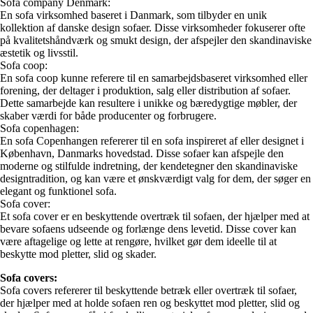
Sofa company Denmark:
En sofa virksomhed baseret i Danmark, som tilbyder en unik
kollektion af danske design sofaer. Disse virksomheder fokuserer ofte
på kvalitetshåndværk og smukt design, der afspejler den skandinaviske
æstetik og livsstil.
Sofa coop:
En sofa coop kunne referere til en samarbejdsbaseret virksomhed eller
forening, der deltager i produktion, salg eller distribution af sofaer.
Dette samarbejde kan resultere i unikke og bæredygtige møbler, der
skaber værdi for både producenter og forbrugere.
Sofa copenhagen:
En sofa Copenhangen refererer til en sofa inspireret af eller designet i
København, Danmarks hovedstad. Disse sofaer kan afspejle den
moderne og stilfulde indretning, der kendetegner den skandinaviske
designtradition, og kan være et ønskværdigt valg for dem, der søger en
elegant og funktionel sofa.
Sofa cover:
Et sofa cover er en beskyttende overtræk til sofaen, der hjælper med at
bevare sofaens udseende og forlænge dens levetid. Disse cover kan
være aftagelige og lette at rengøre, hvilket gør dem ideelle til at
beskytte mod pletter, slid og skader.
Sofa covers:
Sofa covers refererer til beskyttende betræk eller overtræk til sofaer,
der hjælper med at holde sofaen ren og beskyttet mod pletter, slid og