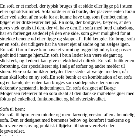
En sofa er et møbel, der typisk bruges til at sidde eller ligge på i stuen
eller opholdsrummet. Sofaborde er små borde, der placeres enten foran
eller ved siden af en sofa for at kunne have ting som fjernbetjening,
bøger eller drikkevarer tæt på. En sofa, der bortgives, betyder, at den
gives væk gratis til den, der vil have den.En sofa med bred chaiselong
har en forlænget sædedel på den ene side, som giver mulighed for at
strække benene ud eller ligge og slappe af i fuld længde. En brugt sofa
er en sofa, der tidligere har ha været ejet af andre og nu sælges igen.
En sofa i brun farve kan have et varmt og hyggeligt udtryk og passer
godt ind i mange hjem.En sofa i brun læder kan være elegant og
slidstærk, og læderet kan give et eksklusivt udtryk. En sofa butik er en
forretning, der specialiserer sig i salg af sofaer og andre møbler til
stuen. Flere sofa butikker betyder flere steder at vælge imellem, når
man skal købe en ny sofa.En sofa bænk er en kombination af en sofa
og en bænk, der enten kan bruges som siddeplads eller som en
dekorativ genstand i indretningen. En sofa designet af Børge
Mogensen refererer til en sofa skabt af den danske møbeldesigner med
fokus på enkelhed, funktionalitet og håndværkskvalitet.
Sofa til børn:
En sofa til børn er en mindre og mere farverig version af en almindelig
sofa. Den er designet med børnenes behov og komfort i tankerne og
kan være en sjov og praktisk tilføjelse til børneværelset eller
legeværelset.