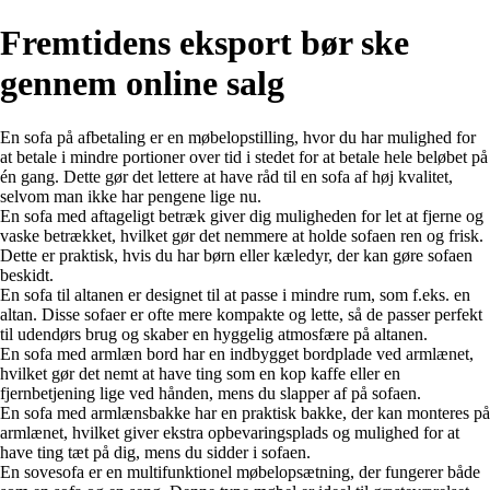
Fremtidens eksport bør ske
gennem online salg
En sofa på afbetaling er en møbelopstilling, hvor du har mulighed for
at betale i mindre portioner over tid i stedet for at betale hele beløbet på
én gang. Dette gør det lettere at have råd til en sofa af høj kvalitet,
selvom man ikke har pengene lige nu.
En sofa med aftageligt betræk giver dig muligheden for let at fjerne og
vaske betrækket, hvilket gør det nemmere at holde sofaen ren og frisk.
Dette er praktisk, hvis du har børn eller kæledyr, der kan gøre sofaen
beskidt.
En sofa til altanen er designet til at passe i mindre rum, som f.eks. en
altan. Disse sofaer er ofte mere kompakte og lette, så de passer perfekt
til udendørs brug og skaber en hyggelig atmosfære på altanen.
En sofa med armlæn bord har en indbygget bordplade ved armlænet,
hvilket gør det nemt at have ting som en kop kaffe eller en
fjernbetjening lige ved hånden, mens du slapper af på sofaen.
En sofa med armlænsbakke har en praktisk bakke, der kan monteres på
armlænet, hvilket giver ekstra opbevaringsplads og mulighed for at
have ting tæt på dig, mens du sidder i sofaen.
En sovesofa er en multifunktionel møbelopsætning, der fungerer både