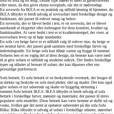
som en sofa og en seng. Denne type møbel er ideel til gæsteværelset
eller stuen, da den giver ekstra soveplads, når det er nødvendigt.
En sovesofa fra IKEA er en praktisk og stilfuld løsning til hjemmet, da
IKEA tilbyder et bredt udvalg af sovesofaer med forskellige design og
funktioner, der passer til enhver smag og behov.
En sovesofa, der er blevet bedst i test, er en sovesofa, der er blevet
anerkendt af eksperter eller forbrugere for dens komfort, kvalitet og
funktionalitet. At være bedst i test er et kvalitetsstempel, der viser, at
sovesofaen lever op til høje standarder.
En sofa i en beige farve er et stilfuldt valg til enhver stue, da beige er
en neutral farve, der passer godt sammen med forskellige farver og
indretningsstile. En beige sofa kan tilføje varme og hygge til rummet.
Sofaens ben er en vigtig del af dens design, da benene kan være med
til at give sofaen et stilfuldt og moderne udtryk. Der findes forskellige
typer og stilarter af bensæt til sofaer, der kan tilpasses efter ens
personlige præferencer.
Sofa betræk: Et sofa betræk er en beskyttende overtræk, der bruges til
at dække og beskytte en sofa mod pletter, slid og skader. Det kan også
give sofaen et nyt udseende og skabe en hyggelig stemning i
rummet.Sofa betræk IKEA: IKEA tilbyder et bredt udvalg af sofa
betræk i forskellige farver, mønstre og materialer, der passer til deres
populære sofa modeller. Disse betræk kan være nemme at skifte ud og
vaske, hvilket gør det nemt at opdatere udseendet på din sofa.Sofa
Bilka: Bilka tilbyder et udvalg af sofaer i forskellige stilarter, størrelser