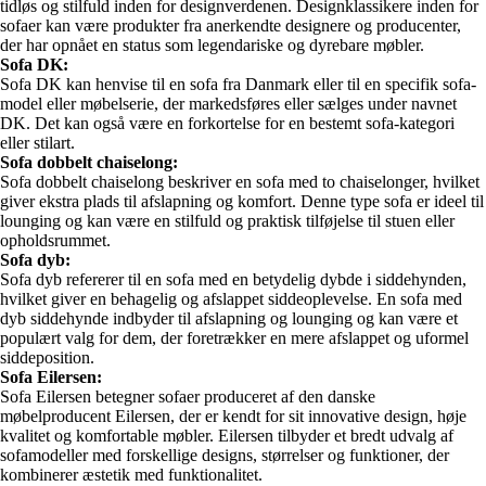
tidløs og stilfuld inden for designverdenen. Designklassikere inden for
sofaer kan være produkter fra anerkendte designere og producenter,
der har opnået en status som legendariske og dyrebare møbler.
Sofa DK:
Sofa DK kan henvise til en sofa fra Danmark eller til en specifik sofa-
model eller møbelserie, der markedsføres eller sælges under navnet
DK. Det kan også være en forkortelse for en bestemt sofa-kategori
eller stilart.
Sofa dobbelt chaiselong:
Sofa dobbelt chaiselong beskriver en sofa med to chaiselonger, hvilket
giver ekstra plads til afslapning og komfort. Denne type sofa er ideel til
lounging og kan være en stilfuld og praktisk tilføjelse til stuen eller
opholdsrummet.
Sofa dyb:
Sofa dyb refererer til en sofa med en betydelig dybde i siddehynden,
hvilket giver en behagelig og afslappet siddeoplevelse. En sofa med
dyb siddehynde indbyder til afslapning og lounging og kan være et
populært valg for dem, der foretrækker en mere afslappet og uformel
siddeposition.
Sofa Eilersen:
Sofa Eilersen betegner sofaer produceret af den danske
møbelproducent Eilersen, der er kendt for sit innovative design, høje
kvalitet og komfortable møbler. Eilersen tilbyder et bredt udvalg af
sofamodeller med forskellige designs, størrelser og funktioner, der
kombinerer æstetik med funktionalitet.