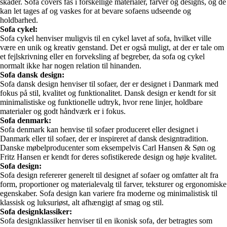
skader. Sofa covers fås i forskellige materialer, farver og designs, og de
kan let tages af og vaskes for at bevare sofaens udseende og
holdbarhed.
Sofa cykel:
Sofa cykel henviser muligvis til en cykel lavet af sofa, hvilket ville
være en unik og kreativ genstand. Det er også muligt, at der er tale om
et fejlskrivning eller en forveksling af begreber, da sofa og cykel
normalt ikke har nogen relation til hinanden.
Sofa dansk design:
Sofa dansk design henviser til sofaer, der er designet i Danmark med
fokus på stil, kvalitet og funktionalitet. Dansk design er kendt for sit
minimalistiske og funktionelle udtryk, hvor rene linjer, holdbare
materialer og godt håndværk er i fokus.
Sofa denmark:
Sofa denmark kan henvise til sofaer produceret eller designet i
Danmark eller til sofaer, der er inspireret af dansk designtradition.
Danske møbelproducenter som eksempelvis Carl Hansen & Søn og
Fritz Hansen er kendt for deres sofistikerede design og høje kvalitet.
Sofa design:
Sofa design refererer generelt til designet af sofaer og omfatter alt fra
form, proportioner og materialevalg til farver, teksturer og ergonomiske
egenskaber. Sofa design kan variere fra moderne og minimalistisk til
klassisk og luksuriøst, alt afhængigt af smag og stil.
Sofa designklassiker:
Sofa designklassiker henviser til en ikonisk sofa, der betragtes som