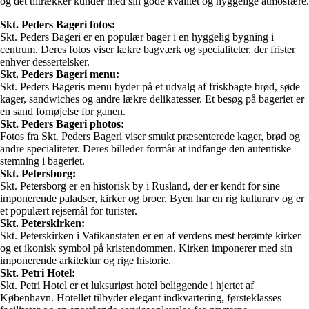
og det tiltrækker kunder med sin gode kvalitet og hyggelige atmosfære.
Skt. Peders Bageri fotos:
Skt. Peders Bageri er en populær bager i en hyggelig bygning i
centrum. Deres fotos viser lækre bagværk og specialiteter, der frister
enhver dessertelsker.
Skt. Peders Bageri menu:
Skt. Peders Bageris menu byder på et udvalg af friskbagte brød, søde
kager, sandwiches og andre lækre delikatesser. Et besøg på bageriet er
en sand fornøjelse for ganen.
Skt. Peders Bageri photos:
Fotos fra Skt. Peders Bageri viser smukt præsenterede kager, brød og
andre specialiteter. Deres billeder formår at indfange den autentiske
stemning i bageriet.
Skt. Petersborg:
Skt. Petersborg er en historisk by i Rusland, der er kendt for sine
imponerende paladser, kirker og broer. Byen har en rig kulturarv og er
et populært rejsemål for turister.
Skt. Peterskirken:
Skt. Peterskirken i Vatikanstaten er en af verdens mest berømte kirker
og et ikonisk symbol på kristendommen. Kirken imponerer med sin
imponerende arkitektur og rige historie.
Skt. Petri Hotel:
Skt. Petri Hotel er et luksuriøst hotel beliggende i hjertet af
København. Hotellet tilbyder elegant indkvartering, førsteklasses