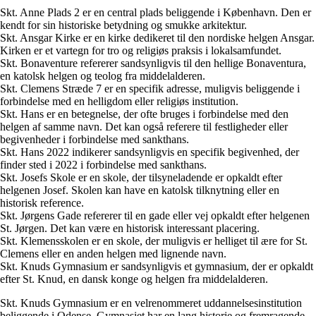
Skt. Anne Plads 2 er en central plads beliggende i København. Den er
kendt for sin historiske betydning og smukke arkitektur.
Skt. Ansgar Kirke er en kirke dedikeret til den nordiske helgen Ansgar.
Kirken er et vartegn for tro og religiøs praksis i lokalsamfundet.
Skt. Bonaventure refererer sandsynligvis til den hellige Bonaventura,
en katolsk helgen og teolog fra middelalderen.
Skt. Clemens Stræde 7 er en specifik adresse, muligvis beliggende i
forbindelse med en helligdom eller religiøs institution.
Skt. Hans er en betegnelse, der ofte bruges i forbindelse med den
helgen af samme navn. Det kan også referere til festligheder eller
begivenheder i forbindelse med sankthans.
Skt. Hans 2022 indikerer sandsynligvis en specifik begivenhed, der
finder sted i 2022 i forbindelse med sankthans.
Skt. Josefs Skole er en skole, der tilsyneladende er opkaldt efter
helgenen Josef. Skolen kan have en katolsk tilknytning eller en
historisk reference.
Skt. Jørgens Gade refererer til en gade eller vej opkaldt efter helgenen
St. Jørgen. Det kan være en historisk interessant placering.
Skt. Klemensskolen er en skole, der muligvis er helliget til ære for St.
Clemens eller en anden helgen med lignende navn.
Skt. Knuds Gymnasium er sandsynligvis et gymnasium, der er opkaldt
efter St. Knud, en dansk konge og helgen fra middelalderen.
Skt. Knuds Gymnasium er en velrenommeret uddannelsesinstitution
beliggende i Odense. Gymnasiet har en lang historie og fremragende