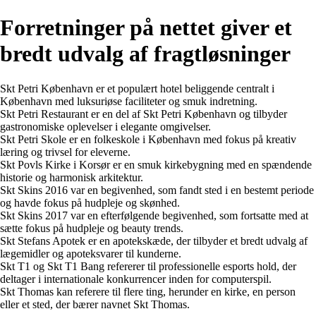
Forretninger på nettet giver et
bredt udvalg af fragtløsninger
Skt Petri København er et populært hotel beliggende centralt i
København med luksuriøse faciliteter og smuk indretning.
Skt Petri Restaurant er en del af Skt Petri København og tilbyder
gastronomiske oplevelser i elegante omgivelser.
Skt Petri Skole er en folkeskole i København med fokus på kreativ
læring og trivsel for eleverne.
Skt Povls Kirke i Korsør er en smuk kirkebygning med en spændende
historie og harmonisk arkitektur.
Skt Skins 2016 var en begivenhed, som fandt sted i en bestemt periode
og havde fokus på hudpleje og skønhed.
Skt Skins 2017 var en efterfølgende begivenhed, som fortsatte med at
sætte fokus på hudpleje og beauty trends.
Skt Stefans Apotek er en apotekskæde, der tilbyder et bredt udvalg af
lægemidler og apoteksvarer til kunderne.
Skt T1 og Skt T1 Bang refererer til professionelle esports hold, der
deltager i internationale konkurrencer inden for computerspil.
Skt Thomas kan referere til flere ting, herunder en kirke, en person
eller et sted, der bærer navnet Skt Thomas.