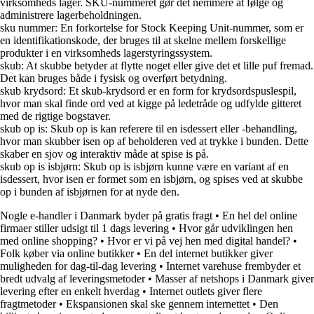
virksomheds lager. SKU-nummeret gør det nemmere at følge og
administrere lagerbeholdningen.
sku nummer: En forkortelse for Stock Keeping Unit-nummer, som er
en identifikationskode, der bruges til at skelne mellem forskellige
produkter i en virksomheds lagerstyringssystem.
skub: At skubbe betyder at flytte noget eller give det et lille puf fremad.
Det kan bruges både i fysisk og overført betydning.
skub krydsord: Et skub-krydsord er en form for krydsordspuslespil,
hvor man skal finde ord ved at kigge på ledetråde og udfylde gitteret
med de rigtige bogstaver.
skub op is: Skub op is kan referere til en isdessert eller -behandling,
hvor man skubber isen op af beholderen ved at trykke i bunden. Dette
skaber en sjov og interaktiv måde at spise is på.
skub op is isbjørn: Skub op is isbjørn kunne være en variant af en
isdessert, hvor isen er formet som en isbjørn, og spises ved at skubbe
op i bunden af isbjørnen for at nyde den.
Nogle e-handler i Danmark byder på gratis fragt
•
En hel del online
firmaer stiller udsigt til 1 dags levering
•
Hvor går udviklingen hen
med online shopping?
•
Hvor er vi på vej hen med digital handel?
•
Folk køber via online butikker
•
En del internet butikker giver
muligheden for dag-til-dag levering
•
Internet varehuse frembyder et
bredt udvalg af leveringsmetoder
•
Masser af netshops i Danmark giver
levering efter en enkelt hverdag
•
Internet outlets giver flere
fragtmetoder
•
Ekspansionen skal ske gennem internettet
•
Den