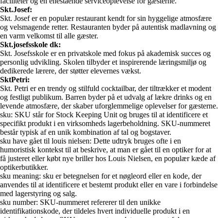
faciliteter og en enestående serviceoplevelse for gæsterne.
Skt.Josef:
Skt. Josef er en populær restaurant kendt for sin hyggelige atmosfære
og velsmagende retter. Restauranten byder på autentisk madlavning og
en varm velkomst til alle gæster.
Skt.josefsskole dk:
Skt. Josefsskole er en privatskole med fokus på akademisk succes og
personlig udvikling. Skolen tilbyder et inspirerende læringsmiljø og
dedikerede lærere, der støtter elevernes vækst.
SktPetri:
Skt. Petri er en trendy og stilfuld cocktailbar, der tiltrækker et modent
og festligt publikum. Barren byder på et udvalg af lækre drinks og en
levende atmosfære, der skaber uforglemmelige oplevelser for gæsterne.
sku: SKU står for Stock Keeping Unit og bruges til at identificere et
specifikt produkt i en virksomheds lagerbeholdning. SKU-nummeret
består typisk af en unik kombination af tal og bogstaver.
sku have gået til louis nielsen: Dette udtryk bruges ofte i en
humoristisk kontekst til at beskrive, at man er gået til en optiker for at
få justeret eller købt nye briller hos Louis Nielsen, en populær kæde af
optikerbutikker.
sku meaning: sku er betegnelsen for et nøgleord eller en kode, der
anvendes til at identificere et bestemt produkt eller en vare i forbindelse
med lagerstyring og salg.
sku number: SKU-nummeret refererer til den unikke
identifikationskode, der tildeles hvert individuelle produkt i en