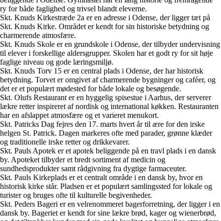
ry for både faglighed og trivsel blandt eleverne.
Skt. Knuds Kirkestræde 2a er en adresse i Odense, der ligger tæt på
Skt. Knuds Kirke. Området er kendt for sin historiske betydning og
charmerende atmosfære.
Skt. Knuds Skole er en grundskole i Odense, der tilbyder undervisning
til elever i forskellige aldersgrupper. Skolen har et godt ry for sit høje
faglige niveau og gode læringsmiljø.
Skt. Knuds Torv 15 er en central plads i Odense, der har historisk
betydning. Torvet er omgivet af charmerende bygninger og caféer, og
det er et populært mødested for både lokale og besøgende.
Skt. Olufs Restaurant er en hyggelig spisestue i Aarhus, der serverer
lækre retter inspireret af nordisk og international køkken. Restauranten
har en afslappet atmosfære og et varieret menukort.
Skt. Patricks Dag fejres den 17. marts hvert år til ære for den irske
helgen St. Patrick. Dagen markeres ofte med parader, grønne klæder
og traditionelle irske retter og drikkevarer.
Skt. Pauls Apotek er et apotek beliggende på en travl plads i en dansk
by. Apoteket tilbyder et bredt sortiment af medicin og
sundhedsprodukter samt rådgivning fra dygtige farmaceuter.
Skt. Pauls Kirkeplads er et centralt område i en dansk by, hvor en
historisk kirke står. Pladsen er et populært samlingssted for lokale og
turister og bruges ofte til kulturelle begivenheder.
Skt. Peders Bageri er en velrenommeret bagerforretning, der ligger i en
dansk by. Bageriet er kendt for sine lækre brød, kager og wienerbrød,