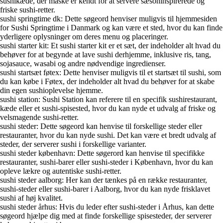
sushikæde, der måske er kendt for at servere sæsoninspirerede og
friske sushi-retter.
sushi springtime dk: Dette søgeord henviser muligvis til hjemmesiden
for Sushi Springtime i Danmark og kan være et sted, hvor du kan finde
yderligere oplysninger om deres menu og placeringer.
sushi starter kit: Et sushi starter kit er et sæt, der indeholder alt hvad du
behøver for at begynde at lave sushi derhjemme, inklusive ris, tang,
sojasauce, wasabi og andre nødvendige ingredienser.
sushi startsæt føtex: Dette henviser muligvis til et startsæt til sushi, som
du kan købe i Føtex, der indeholder alt hvad du behøver for at skabe
din egen sushioplevelse hjemme.
sushi station: Sushi Station kan referere til en specifik sushirestaurant,
kæde eller et sushi-spisested, hvor du kan nyde et udvalg af friske og
velsmagende sushi-retter.
sushi steder: Dette søgeord kan henvise til forskellige steder eller
restauranter, hvor du kan nyde sushi. Det kan være et bredt udvalg af
steder, der serverer sushi i forskellige varianter.
sushi steder københavn: Dette søgerord kan henvise til specifikke
restauranter, sushi-barer eller sushi-steder i København, hvor du kan
opleve lækre og autentiske sushi-retter.
sushi steder aalborg: Her kan der tænkes på en række restauranter,
sushi-steder eller sushi-barer i Aalborg, hvor du kan nyde frisklavet
sushi af høj kvalitet.
sushi steder århus: Hvis du leder efter sushi-steder i Århus, kan dette
søgeord hjælpe dig med at finde forskellige spisesteder, der serverer