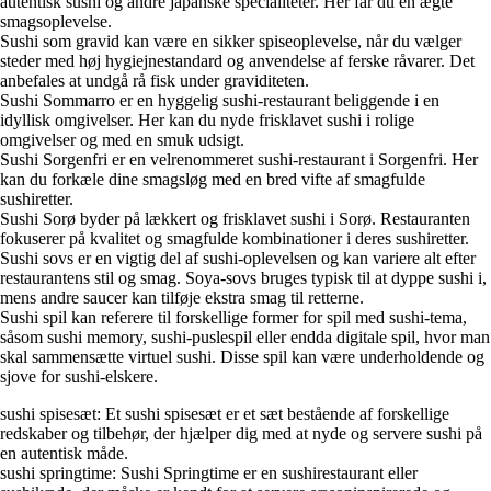
autentisk sushi og andre japanske specialiteter. Her får du en ægte
smagsoplevelse.
Sushi som gravid kan være en sikker spiseoplevelse, når du vælger
steder med høj hygiejnestandard og anvendelse af ferske råvarer. Det
anbefales at undgå rå fisk under graviditeten.
Sushi Sommarro er en hyggelig sushi-restaurant beliggende i en
idyllisk omgivelser. Her kan du nyde frisklavet sushi i rolige
omgivelser og med en smuk udsigt.
Sushi Sorgenfri er en velrenommeret sushi-restaurant i Sorgenfri. Her
kan du forkæle dine smagsløg med en bred vifte af smagfulde
sushiretter.
Sushi Sorø byder på lækkert og frisklavet sushi i Sorø. Restauranten
fokuserer på kvalitet og smagfulde kombinationer i deres sushiretter.
Sushi sovs er en vigtig del af sushi-oplevelsen og kan variere alt efter
restaurantens stil og smag. Soya-sovs bruges typisk til at dyppe sushi i,
mens andre saucer kan tilføje ekstra smag til retterne.
Sushi spil kan referere til forskellige former for spil med sushi-tema,
såsom sushi memory, sushi-puslespil eller endda digitale spil, hvor man
skal sammensætte virtuel sushi. Disse spil kan være underholdende og
sjove for sushi-elskere.
sushi spisesæt: Et sushi spisesæt er et sæt bestående af forskellige
redskaber og tilbehør, der hjælper dig med at nyde og servere sushi på
en autentisk måde.
sushi springtime: Sushi Springtime er en sushirestaurant eller