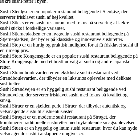
lækre sushi-retter i byen.
Sushi Stenløse er en populær restaurant beliggende i Stenløse, der
serverer frisklavet sushi af høj kvalitet.
Sushi Sticks er en sushi restaurant med fokus på servering af lækre
sushi sticks i forskellige varianter.
Sushi Stjernepladsen er en hyggelig sushi restaurant beliggende på
Stjernepladsen, der byder på klassiske og innovative sushiretter.
Sushi Stop er en hurtig og praktisk mulighed for at få frisklavet sushi til
en rimelig pris.
Sushi Store Kongensgade er en populær sushi restaurant beliggende på
Store Kongensgade med et bredt udvalg af sushi og andre japanske
retter.
Sushi Strandboulevarden er en eksklusiv sushi restaurant ved
Strandboulevarden, der tilbyder en luksuriøs oplevelse med delikate
sushiretter.
Sushi Strandvejen er en hyggelig sushi restaurant beliggende ved
Strandvejen, der serverer frisklavet sushi med fokus på kvalitet og
smag.
Sushi Struer er en sjælden perle i Struer, der tilbyder autentisk og
velsmagende sushi til sushientusiaster.
Sushi Strøget er en moderne sushi restaurant på Strøget, der
kombinerer traditionelle sushiretter med nytænkende smagsoplevelser.
Sushi Stuen er en hyggelig og intim sushi restaurant, hvor du kan nyde
velsmagende sushi i afslappede omgivelser.