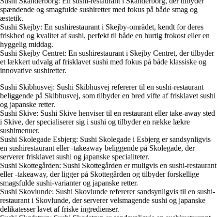
Sushi Skanderborg: En sushi-restaurant i Skanderborg, der tilbyder
spændende og smagfulde sushiretter med fokus på både smag og
æstetik.
Sushi Skejby: En sushirestaurant i Skejby-området, kendt for deres
friskhed og kvalitet af sushi, perfekt til både en hurtig frokost eller en
hyggelig middag.
Sushi Skejby Centret: En sushirestaurant i Skejby Centret, der tilbyder
et lækkert udvalg af frisklavet sushi med fokus på både klassiske og
innovative sushiretter.
Sushi Skibhusvej: Sushi Skibhusvej refererer til en sushi-restaurant
beliggende på Skibhusvej, som tilbyder en bred vifte af frisklavet sushi
og japanske retter.
Sushi Skive: Sushi Skive henviser til en restaurant eller take-away sted
i Skive, der specialiserer sig i sushi og tilbyder en række lækre
sushimenuer.
Sushi Skolegade Esbjerg: Sushi Skolegade i Esbjerg er sandsynligvis
en sushirestaurant eller -takeaway beliggende på Skolegade, der
serverer frisklavet sushi og japanske specialiteter.
Sushi Skottegården: Sushi Skottegården er muligvis en sushi-restaurant
eller -takeaway, der ligger på Skottegården og tilbyder forskellige
smagsfulde sushi-varianter og japanske retter.
Sushi Skovlunde: Sushi Skovlunde refererer sandsynligvis til en sushi-
restaurant i Skovlunde, der serverer velsmagende sushi og japanske
delikatesser lavet af friske ingredienser.