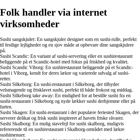
Folk handler via internet
virksomheder
Sushi sangskjuler: En sangskjuler designet som en sushi-rulle, perfekt
til festlige lejligheder og en sjov måde at opbevare dine sangskjulere
på.
Sushi Scandic: En variant af sushi-servering eller en sushirestaurant
beliggende på et Scandic-hotel med fokus på friskhed og kvalitet.
Sushi Scandic Viborg: En sushirestaurant beliggende på et Scandic-
hotel i Viborg, kendt for deres lækre og varierede udvalg af sushi-
retter.
Sushi Silkeborg: En sushi-restaurant i Silkeborg, der tilbyder
velsmagende og frisklavet sushi, perfekt til både frokost og middag.
Sushi Silkeborg take away: En mulighed for at bestille sushi fra en
sushi-restaurant i Silkeborg og nyde lækker sushi derhjemme eller på
farten.
Sushi Skagen: En sushi-restaurant i det populære feriested Skagen, der
serverer delikat og frisk sushi inspireret af havets friske råvarer.
Sushi Skalborg: En mulig stavefejl for sushi skalborg, muligvis
refererende til en sushirestaurant i Skalborg-området med lækre
sushimenuer.