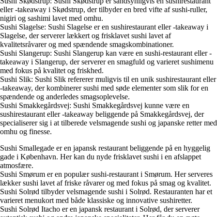
Sushi Skødstrup: Sushi Skødstrup er sandsynligvis en sushirestaurant
eller -takeaway i Skødstrup, der tilbyder en bred vifte af sushi-ruller,
nigiri og sashimi lavet med omhu.
Sushi Slagelse: Sushi Slagelse er en sushirestaurant eller -takeaway i
Slagelse, der serverer lækkert og frisklavet sushi lavet af
kvalitetsråvarer og med spændende smagskombinationer.
Sushi Slangerup: Sushi Slangerup kan være en sushi-restaurant eller -
takeaway i Slangerup, der serverer en smagfuld og varieret sushimenu
med fokus på kvalitet og friskhed.
Sushi Slik: Sushi Slik refererer muligvis til en unik sushirestaurant eller
-takeaway, der kombinerer sushi med søde elementer som slik for en
spændende og anderledes smagsoplevelse.
Sushi Smakkegårdsvej: Sushi Smakkegårdsvej kunne være en
sushirestaurant eller -takeaway beliggende på Smakkegårdsvej, der
specialiserer sig i at tilberede velsmagende sushi og japanske retter med
omhu og finesse.
Sushi Smallegade er en japansk restaurant beliggende på en hyggelig
gade i København. Her kan du nyde frisklavet sushi i en afslappet
atmosfære.
Sushi Smørum er en populær sushi-restaurant i Smørum. Her serveres
lækker sushi lavet af friske råvarer og med fokus på smag og kvalitet.
Sushi Solrød tilbyder velsmagende sushi i Solrød. Restauranten har et
varieret menukort med både klassiske og innovative sushiretter.
Sushi Solrød Itacho er en japansk restaurant i Solrød, der serverer