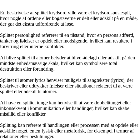
En beskrivelse af splittet krydsord ville være et krydsordspuslespil,
hvor nogle af ordene eller bogstaverne er delt eller adskilt på en måde,
der gør det ekstra udfordrende at løse.
Splittet personlighed refererer til en tilstand, hvor en persons adfærd,
tanker og følelser er opdelt eller modsigende, hvilket kan resultere i
forvirring eller interne konflikter.
At blive splittet til atomer betyder at blive ødelagt eller adskilt på den
mindste enhedsmæssige skala, hvilket kan symbolisere total
destruktion eller forandring.
Splittet til atomer lyrics henviser muligvis til sangtekster (lyrics), der
beskriver eller udtrykker følelser eller situationer relateret til at være
splittet eller adskilt til atomer.
At have en splittet tunge kan henvise til at være dobbelttunget eller
inkonsekvent i kommunikation eller handlinger, hvilket kan skabe
mistillid eller konflikter.
Splitting kan referere til handlingen eller processen med at opdele eller
adskille noget, enten fysisk eller metaforisk, for eksempel i termer af
relationer eller beslutninger.