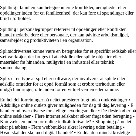
Splitting i familien kan betegne interne konflikter, uenigheder eller
opdelinger inden for en familieenhed, der kan føre til spændinger eller
brud i forholdet.
Splitting i personalegrupper refererer til opdelinger eller konflikter
blandt medarbejdere eller personale, der kan påvirke arbejdsmiljøet,
samarbejdet og produktiviteten i en organisation.
Splituddriversæt kunne være en betegnelse for et specifikt redskab eller
sæt værktøjer, der bruges til at adskille eller splitte objekter eller
materialer fra hinanden, muligvis i en industriel eller teknisk
sammenhæng.
Splix er en type af spil eller software, der involverer at splitte eller
adskille områder for at opnå formål som at erobre territorium eller
undgå hindringer, ofte inden for en virtuel verden eller ramme.
En hel del forretninger på nettet præsterer fragt uden omkostninger
•
Adskillige online outlets giver muligheden for dag-til-dag levering
•
E-
handler udlover diverse forskellige leveringsmidler
•
De fleste køber på
online selskaber
•
Flere internet selskaber sikrer fragt uden beregning
•
Kan væksten inden for online indkøb fortsætte?
•
Shopping på nettet
sker på tablets
•
Flere webbutikker sikrer levering uden betaling
•
Hvad skal der ske med digital handel?
•
Endda den mindst kostelige