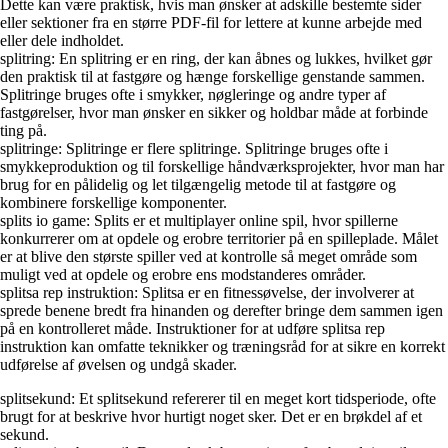
Dette kan være praktisk, hvis man ønsker at adskille bestemte sider
eller sektioner fra en større PDF-fil for lettere at kunne arbejde med
eller dele indholdet.
splitring: En splitring er en ring, der kan åbnes og lukkes, hvilket gør
den praktisk til at fastgøre og hænge forskellige genstande sammen.
Splitringe bruges ofte i smykker, nøgleringe og andre typer af
fastgørelser, hvor man ønsker en sikker og holdbar måde at forbinde
ting på.
splitringe: Splitringe er flere splitringe. Splitringe bruges ofte i
smykkeproduktion og til forskellige håndværksprojekter, hvor man har
brug for en pålidelig og let tilgængelig metode til at fastgøre og
kombinere forskellige komponenter.
splits io game: Splits er et multiplayer online spil, hvor spillerne
konkurrerer om at opdele og erobre territorier på en spilleplade. Målet
er at blive den største spiller ved at kontrolle så meget område som
muligt ved at opdele og erobre ens modstanderes områder.
splitsa rep instruktion: Splitsa er en fitnessøvelse, der involverer at
sprede benene bredt fra hinanden og derefter bringe dem sammen igen
på en kontrolleret måde. Instruktioner for at udføre splitsa rep
instruktion kan omfatte teknikker og træningsråd for at sikre en korrekt
udførelse af øvelsen og undgå skader.
splitsekund: Et splitsekund refererer til en meget kort tidsperiode, ofte
brugt for at beskrive hvor hurtigt noget sker. Det er en brøkdel af et
sekund.