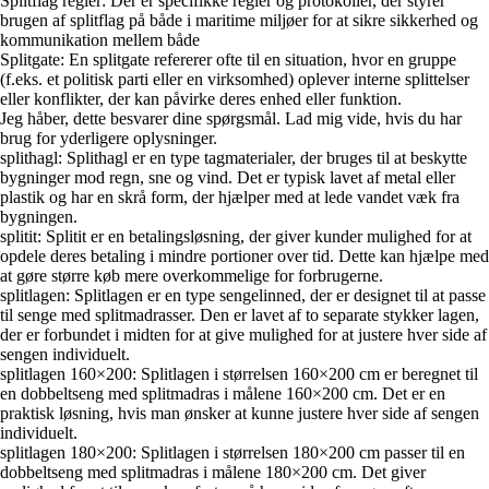
Splitflag regler: Der er specifikke regler og protokoller, der styrer
brugen af splitflag på både i maritime miljøer for at sikre sikkerhed og
kommunikation mellem både
Splitgate: En splitgate refererer ofte til en situation, hvor en gruppe
(f.eks. et politisk parti eller en virksomhed) oplever interne splittelser
eller konflikter, der kan påvirke deres enhed eller funktion.
Jeg håber, dette besvarer dine spørgsmål. Lad mig vide, hvis du har
brug for yderligere oplysninger.
splithagl: Splithagl er en type tagmaterialer, der bruges til at beskytte
bygninger mod regn, sne og vind. Det er typisk lavet af metal eller
plastik og har en skrå form, der hjælper med at lede vandet væk fra
bygningen.
splitit: Splitit er en betalingsløsning, der giver kunder mulighed for at
opdele deres betaling i mindre portioner over tid. Dette kan hjælpe med
at gøre større køb mere overkommelige for forbrugerne.
splitlagen: Splitlagen er en type sengelinned, der er designet til at passe
til senge med splitmadrasser. Den er lavet af to separate stykker lagen,
der er forbundet i midten for at give mulighed for at justere hver side af
sengen individuelt.
splitlagen 160×200: Splitlagen i størrelsen 160×200 cm er beregnet til
en dobbeltseng med splitmadras i målene 160×200 cm. Det er en
praktisk løsning, hvis man ønsker at kunne justere hver side af sengen
individuelt.
splitlagen 180×200: Splitlagen i størrelsen 180×200 cm passer til en
dobbeltseng med splitmadras i målene 180×200 cm. Det giver