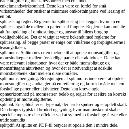
både udgifter og bilens ressourcer med en anden
enkeltmandsvirksomhed. Dette kan være en fordel for små
virksomheder, der ønsker at minimere omkostningerne ved leasing af
en bil.
splitleasing regler: Reglerne for splitleasing fastlægger, hvordan en
splitleasingaftale mellem to parter skal fungere. Reglerne kan omfatte
alt fra opdeling af omkostninger og ansvar til bilens brug og
vedligeholdelse. Det er vigtigt at være bekendt med reglerne for
splitleasing, så begge parter er enige om vilkårene og forpligtelserne i
leasingaftalen.
splitmoms: Splitmoms er en metode til at opdele momsudgifter og
momsindtægter mellem forskellige parter eller aktiviteter. Dette kan
være relevant i situationer, hvor der er både momspligtige og
momsfritagne aktiviteter, og hvor det er nødvendigt at adskille
momsbeløbene klart mellem disse områder.
splitmoms beregning: Beregningen af splitmoms indebærer at opdele
momsudgifter og -indtægter på en retfærdig og korrekt måde mellem
forskellige parter eller aktiviteter. Dette kan kræve nøje
opmærksomhed på momssatser, beløb og regler for at sikre en korrekt
opdeling af momsudgifterne.
splitnål: En splitnål er en type nål, der har to spidser og et opdelt skaft.
Den bruges typisk til broderi og syning, hvor man ønsker at skabe
specielle mønstre eller effekter ved at sy med to forskellige farver eller
tråde samtidig.
splitpdf: At splitte en PDF-fil betyder at opdele den i mindre dele.