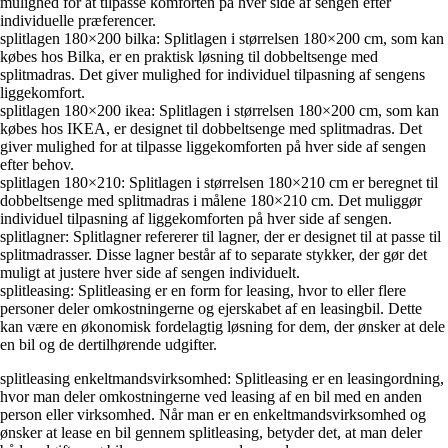
mulighed for at tilpasse komforten på hver side af sengen efter
individuelle præferencer.
splitlagen 180×200 bilka: Splitlagen i størrelsen 180×200 cm, som kan
købes hos Bilka, er en praktisk løsning til dobbeltsenge med
splitmadras. Det giver mulighed for individuel tilpasning af sengens
liggekomfort.
splitlagen 180×200 ikea: Splitlagen i størrelsen 180×200 cm, som kan
købes hos IKEA, er designet til dobbeltsenge med splitmadras. Det
giver mulighed for at tilpasse liggekomforten på hver side af sengen
efter behov.
splitlagen 180×210: Splitlagen i størrelsen 180×210 cm er beregnet til
dobbeltsenge med splitmadras i målene 180×210 cm. Det muliggør
individuel tilpasning af liggekomforten på hver side af sengen.
splitlagner: Splitlagner refererer til lagner, der er designet til at passe til
splitmadrasser. Disse lagner består af to separate stykker, der gør det
muligt at justere hver side af sengen individuelt.
splitleasing: Splitleasing er en form for leasing, hvor to eller flere
personer deler omkostningerne og ejerskabet af en leasingbil. Dette
kan være en økonomisk fordelagtig løsning for dem, der ønsker at dele
en bil og de dertilhørende udgifter.
splitleasing enkeltmandsvirksomhed: Splitleasing er en leasingordning,
hvor man deler omkostningerne ved leasing af en bil med en anden
person eller virksomhed. Når man er en enkeltmandsvirksomhed og
ønsker at lease en bil gennem splitleasing, betyder det, at man deler