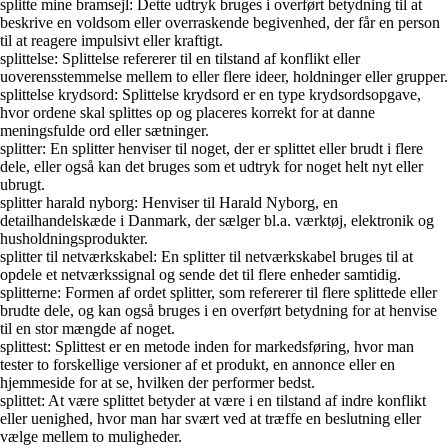
splitte mine bramsejl: Dette udtryk bruges i overført betydning til at
beskrive en voldsom eller overraskende begivenhed, der får en person
til at reagere impulsivt eller kraftigt.
splittelse: Splittelse refererer til en tilstand af konflikt eller
uoverensstemmelse mellem to eller flere ideer, holdninger eller grupper.
splittelse krydsord: Splittelse krydsord er en type krydsordsopgave,
hvor ordene skal splittes op og placeres korrekt for at danne
meningsfulde ord eller sætninger.
splitter: En splitter henviser til noget, der er splittet eller brudt i flere
dele, eller også kan det bruges som et udtryk for noget helt nyt eller
ubrugt.
splitter harald nyborg: Henviser til Harald Nyborg, en
detailhandelskæde i Danmark, der sælger bl.a. værktøj, elektronik og
husholdningsprodukter.
splitter til netværkskabel: En splitter til netværkskabel bruges til at
opdele et netværkssignal og sende det til flere enheder samtidig.
splitterne: Formen af ordet splitter, som refererer til flere splittede eller
brudte dele, og kan også bruges i en overført betydning for at henvise
til en stor mængde af noget.
splittest: Splittest er en metode inden for markedsføring, hvor man
tester to forskellige versioner af et produkt, en annonce eller en
hjemmeside for at se, hvilken der performer bedst.
splittet: At være splittet betyder at være i en tilstand af indre konflikt
eller uenighed, hvor man har svært ved at træffe en beslutning eller
vælge mellem to muligheder.