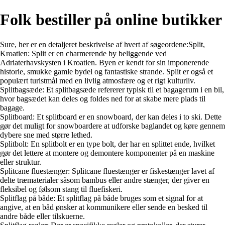
Folk bestiller på online butikker
Sure, her er en detaljeret beskrivelse af hvert af søgeordene:Split,
Kroatien: Split er en charmerende by beliggende ved
Adriaterhavskysten i Kroatien. Byen er kendt for sin imponerende
historie, smukke gamle bydel og fantastiske strande. Split er også et
populært turistmål med en livlig atmosfære og et rigt kulturliv.
Splitbagsæde: Et splitbagsæde refererer typisk til et bagagerum i en bil,
hvor bagsædet kan deles og foldes ned for at skabe mere plads til
bagage.
Splitboard: Et splitboard er en snowboard, der kan deles i to ski. Dette
gør det muligt for snowboardere at udforske baglandet og køre gennem
dybere sne med større lethed.
Splitbolt: En splitbolt er en type bolt, der har en splittet ende, hvilket
gør det lettere at montere og demontere komponenter på en maskine
eller struktur.
Splitcane fluestænger: Splitcane fluestænger er fiskestænger lavet af
delte træmaterialer såsom bambus eller andre stænger, der giver en
fleksibel og følsom stang til fluefiskeri.
Splitflag på både: Et splitflag på både bruges som et signal for at
angive, at en båd ønsker at kommunikere eller sende en besked til
andre både eller tilskuerne.