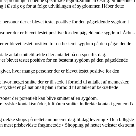
sspredningen i denne specifikke region.Smittetal Østrig: Smittetallet i
ang i Østrig og for at følge udviklingen af sygdommen.Håber dette
e personer der er blevet testet positive for den pågældende sygdom i
ersoner der er blevet testet positive for den pågældende sygdom i Århus
, der er blevet testet positive for en bestemt sygdom på den pågældende
ale antal smittetilfælde eller antallet på en specifik dag.
der er blevet testet positive for en bestemt sygdom på den pågældende
iver, hvor mange personer der er blevet testet positive for den
hvor meget smitte der er til stede i forhold til antallet af mennesker.
ykket er på nationalt plan i forhold til antallet af bekræftede
soner der potentielt kan blive smittet af en sygdom.
e fysiske kontaktsmåder, luftbåren smitte, indirekte kontakt gennem fx
g række shops på nettet annoncerer dag-til-dag levering
•
Den billigste
n mest prisbevidste fragtmetode
•
Shopping på nettet vækster ekstremt