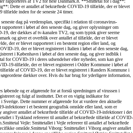
er rapporteres af TV2 for hele Danmark.8. **Smittetal for i dag**:
rig**: Dette er antallet af bekræftede COVID-19 tilfælde, der er blevet
9 tilfælde inden for de seneste 24 timer.
 seneste dag på verdensplan, specifikt i relation til coronavirus-
rapporteret i løbet af den seneste dag, og giver oplysninger om
VID-19, der dækkes af tv-kanalen TV2, og som typisk giver seerne
k og giver et overblik over antallet af tilfælde, der er blevet
e, der er blevet rapporteret i en bestemt region eller land, og
OVID-19, der er blevet registreret i Italien i løbet af den seneste dag,
streret i København i løbet af den seneste dag, og giver indblik i
etal for COVID-19 i deres udsendelser eller nyheder, som kan give
D-19-tilfælde, der er blevet registreret i Odder Kommune i løbet af
ye tilfælde af COVID-19, der er blevet registreret i Randers Kommune i
af søgeordene dækker over. Hvis du har brug for yderligere information,
s løbende og er afgørende for at forstå spredningen af virussen i
reret og fulgt af instituttet. Det er en vigtig indikator for
 i Sverige. Dette nummer er afgørende for at vurdere den aktuelle
19-infektioner i et bestemt geografisk område eller land, som er
y angiver antallet af bekræftede tilfælde af COVID-19-infektioner i det
allet i Tyskland refererer til antallet af bekræftede tilfælde af COVID-
ttetal Vejle: Smittetallet i Vejle refererer til antallet af bekræftede
ifikke område.Smittetal Viborg: Smittetallet i Viborg angiver antallet