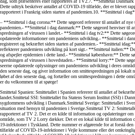
dag, som præsenteres eller rapporteres af TV2.7. **Smittetal Danmark 
Dette udtryk beskriver antallet af COVID-19 tilfælde, der er blevet rapp
rapporteret i Frankrig siden starten af pandemien.10. **Smittetal i dag*
– **Smittetal i dag corona:** Dette søgeord refererer til antallet af nye 
pandemien.- **Smittetal i dag danmark:** Dette søgeord henviser til an
spredningen af virussen i landet.- **Smittetal i dag tv2:** Dette søge
opdaterede informationer om pandemiens udvikling.- **Smittetal i danma
registreret og bekræftet siden starten af pandemien.- **Smittetal idag:*
reflekterer pandemiens udvikling på kort sigt.- **Smittetal italien:** Det
og afspejler epidemien i dette land.- **Smittetal københavn:** Dette sø
spredningen af virussen i hovedstaden.- **Smittetal lorry:** Dette søg
seerne opdaterede oplysninger om pandemiens udvikling i deres område.
den seneste dag, og giver information om smittespredningen på lokalt ni
løbet af den seneste dag, og fortæller om smittespredningen i dette omr
er du velkommen til at spørge!
Smittetal Spanien: Smittetallet i Spanien refererer til antallet af bekr
landet.Smittetal SSI: Smittetallet fra Statens Serum Institut (SSI) i Danm
sygdommens udvikling i Danmark.Smittetal Sverige: Smittetallet i Sverig
situation med hensyn til pandemien i Sverige.Smittetal TV 2: Smittetalle
rapporteret af TV 2. Det er en kilde til information og opdateringer om
område, som TV 2 Lorry dækker. Det er en lokal kilde til information om
19-infektioner i Tyskland. Dette nummer er afgørende for at forstå den e
tilfælde af COVID-19-infektioner i Vejle kommune eller det omkringligge