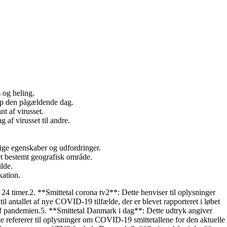
 og heling.
rop den pågældende dag.
t af virusset.
 af virusset til andre.
lige egenskaber og udfordringer.
et bestemt geografisk område.
lde.
kation.
e 24 timer.2. **Smittetal corona tv2**: Dette henviser til oplysninger
l antallet af nye COVID-19 tilfælde, der er blevet rapporteret i løbet
 af pandemien.5. **Smittetal Danmark i dag**: Dette udtryk angiver
e refererer til oplysninger om COVID-19 smittetallene for den aktuelle