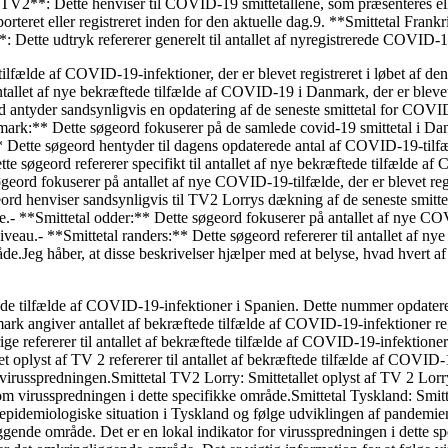
TV2**: Dette henviser til COVID-19 smittetallene, som præsenteres ell
orteret eller registreret inden for den aktuelle dag.9. **Smittetal Frank
*: Dette udtryk refererer generelt til antallet af nyregistrerede COVID-1
tilfælde af COVID-19-infektioner, der er blevet registreret i løbet af den
tallet af nye bekræftede tilfælde af COVID-19 i Danmark, der er blevet 
ord antyder sandsynligvis en opdatering af de seneste smittetal for CO
rk:** Dette søgeord fokuserer på de samlede covid-19 smittetal i Danmar
* Dette søgeord hentyder til dagens opdaterede antal af COVID-19-tilfæld
te søgeord refererer specifikt til antallet af nye bekræftede tilfælde af C
geord fokuserer på antallet af nye COVID-19-tilfælde, der er blevet regi
eord henviser sandsynligvis til TV2 Lorrys dækning af de seneste smitt
- **Smittetal odder:** Dette søgeord fokuserer på antallet af nye COVI
veau.- **Smittetal randers:** Dette søgeord refererer til antallet af n
åde.Jeg håber, at disse beskrivelser hjælper med at belyse, hvad hvert 
æftede tilfælde af COVID-19-infektioner i Spanien. Dette nummer opdatere
ark angiver antallet af bekræftede tilfælde af COVID-19-infektioner regist
e refererer til antallet af bekræftede tilfælde af COVID-19-infektioner
t oplyst af TV 2 refererer til antallet af bekræftede tilfælde af COVID-
 virusspredningen.Smittetal TV2 Lorry: Smittetallet oplyst af TV 2 Lorr
 virusspredningen i dette specifikke område.Smittetal Tyskland: Smittet
pidemiologiske situation i Tyskland og følge udviklingen af pandemien.Smi
nde område. Det er en lokal indikator for virusspredningen i dette spec