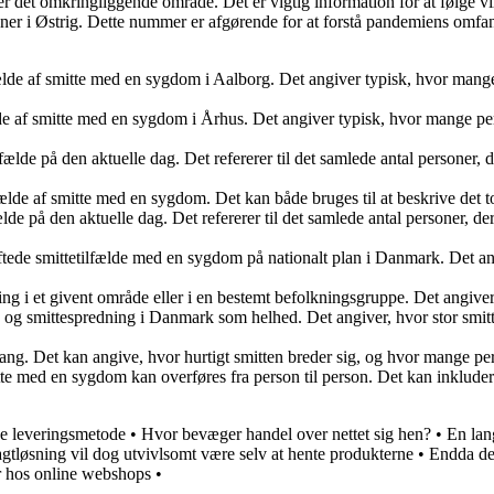
det omkringliggende område. Det er vigtig information for at følge viru
tioner i Østrig. Dette nummer er afgørende for at forstå pandemiens omf
lfælde af smitte med en sygdom i Aalborg. Det angiver typisk, hvor mang
fælde af smitte med en sygdom i Århus. Det angiver typisk, hvor mange p
ilfælde på den aktuelle dag. Det refererer til det samlede antal personer
lfælde af smitte med en sygdom. Det kan både bruges til at beskrive det tot
fælde på den aktuelle dag. Det refererer til det samlede antal personer, 
ftede smittetilfælde med en sygdom på nationalt plan i Danmark. Det ang
ing i et givent område eller i en bestemt befolkningsgruppe. Det angiver, 
g smittespredning i Danmark som helhed. Det angiver, hvor stor smittetr
fang. Det kan angive, hvor hurtigt smitten breder sig, og hvor mange per
tte med en sygdom kan overføres fra person til person. Det kan inkluder
ge leveringsmetode
•
Hvor bevæger handel over nettet sig hen?
•
En lan
ragtløsning vil dog utvivlsomt være selv at hente produkterne
•
Endda de
r hos online webshops
•