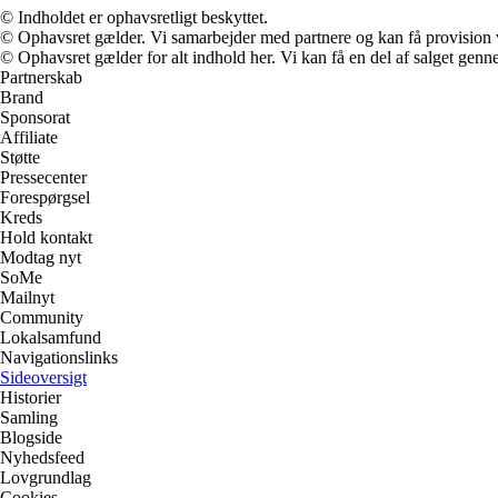
© Indholdet er ophavsretligt beskyttet.
© Ophavsret gælder. Vi samarbejder med partnere og kan få provision
© Ophavsret gælder for alt indhold her. Vi kan få en del af salget genne
Partnerskab
Brand
Sponsorat
Affiliate
Støtte
Pressecenter
Forespørgsel
Kreds
Hold kontakt
Modtag nyt
SoMe
Mailnyt
Community
Lokalsamfund
Navigationslinks
Sideoversigt
Historier
Samling
Blogside
Nyhedsfeed
Lovgrundlag
Cookies