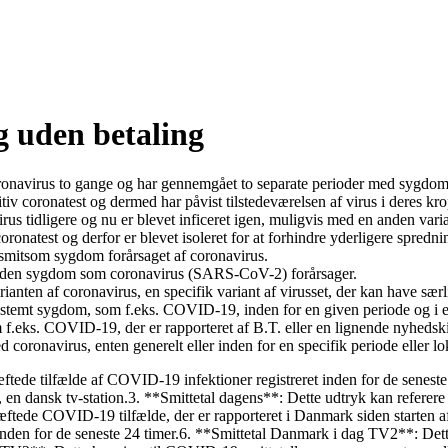
g uden betaling
oronavirus to gange og har gennemgået to separate perioder med sygdom
tiv coronatest og dermed har påvist tilstedeværelsen af virus i deres k
s tidligere og nu er blevet inficeret igen, muligvis med en anden varian
onatest og derfor er blevet isoleret for at forhindre yderligere spredning
 smitsom sygdom forårsaget af coronavirus.
9, den sygdom som coronavirus (SARS-CoV-2) forårsager.
anten af coronavirus, en specifik variant af virusset, der kan have sær
n bestemt sygdom, som f.eks. COVID-19, inden for en given periode og i 
 f.eks. COVID-19, der er rapporteret af B.T. eller en lignende nyhedski
d coronavirus, enten generelt eller inden for en specifik periode eller lo
kræftede tilfælde af COVID-19 infektioner registreret inden for de senest
 dansk tv-station.3. **Smittetal dagens**: Dette udtryk kan referere ti
kræftede COVID-19 tilfælde, der er rapporteret i Danmark siden starten
 inden for de seneste 24 timer.6. **Smittetal Danmark i dag TV2**: Dett