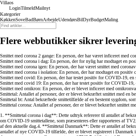
Villaos
Login
Tilmeld
Mailnyt
Kategorier
Køkken
Sove
Bad
Børn
Arbejde
Udendørs
Bil
Dyr
Budget
Maling
Flere webbutikker sikrer leverin
Smittet med corona 2 gange: En person, der har været inficeret med c
Smittet med corona i dag: En person, der for nylig har modtaget en posi
Smittet med corona igen: En person, der har været smittet med coronaviru
Smittet med corona i isolation: En person, der har modtaget en positiv cor
Smittet med covid: En person, der har testet positiv for COVID-19, en
Smittet med covid 19: En person, der har testet positiv for COVID-1
Smittet med omikron: En person, der er blevet inficeret med omikronvari
Smittetal: Antallet af personer, der er blevet bekræftet smittet med e
Smittetal bt: Antal bekræftede smittetilfælde af en bestemt sygdom, som
Smittetal corona: Antallet af personer, der er blevet bekræftet smittet me
1. **Smittetal corona i dag**: Dette udtryk refererer til antallet af be
om COVID-19 smittetallene, som præsenteres eller rapporteres af TV2, en
af den aktuelle dag.4. **Smittetal Danmark**: Dette er antallet af be
antallet af nye COVID-19 tilfælde, der er blevet registreret i Danmark