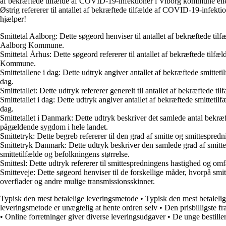
af bekræftede tilfælde af COVID-19-infektioner i Viborg kommune eller 
Østrig refererer til antallet af bekræftede tilfælde af COVID-19-infek
hjælper!
Smittetal Aalborg: Dette søgeord henviser til antallet af bekræftede ti
Aalborg Kommune.
Smittetal Århus: Dette søgeord refererer til antallet af bekræftede til
Kommune.
Smittetallene i dag: Dette udtryk angiver antallet af bekræftede smittet
dag.
Smittetallet: Dette udtryk refererer generelt til antallet af bekræftede ti
Smittetallet i dag: Dette udtryk angiver antallet af bekræftede smittetil
dag.
Smittetallet i Danmark: Dette udtryk beskriver det samlede antal bekræ
pågældende sygdom i hele landet.
Smittetryk: Dette begreb refererer til den grad af smitte og smittespredn
Smittetryk Danmark: Dette udtryk beskriver den samlede grad af smitte o
smittetilfælde og befolkningens størrelse.
Smittesl: Dette udtryk refererer til smittespredningens hastighed og om
Smitteveje: Dette søgeord henviser til de forskellige måder, hvorpå smi
overflader og andre mulige transmissionsskinner.
Typisk den mest betalelige leveringsmetode
•
Typisk den mest betaleli
leveringsmetode er unægtelig at hente ordren selv
•
Den prisbilligste f
•
Online forretninger giver diverse leveringsudgaver
•
De unge bestille