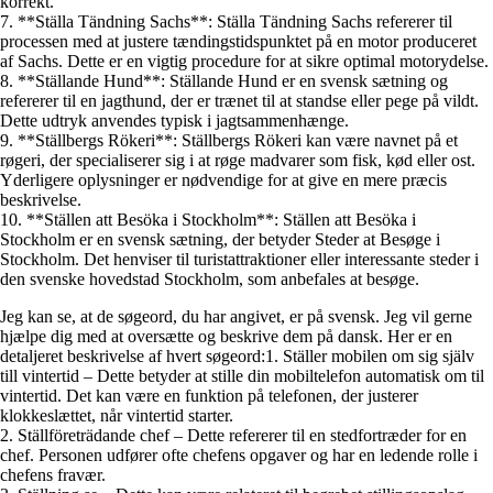
korrekt.
7. **Ställa Tändning Sachs**: Ställa Tändning Sachs refererer til
processen med at justere tændingstidspunktet på en motor produceret
af Sachs. Dette er en vigtig procedure for at sikre optimal motorydelse.
8. **Ställande Hund**: Ställande Hund er en svensk sætning og
refererer til en jagthund, der er trænet til at standse eller pege på vildt.
Dette udtryk anvendes typisk i jagtsammenhænge.
9. **Ställbergs Rökeri**: Ställbergs Rökeri kan være navnet på et
røgeri, der specialiserer sig i at røge madvarer som fisk, kød eller ost.
Yderligere oplysninger er nødvendige for at give en mere præcis
beskrivelse.
10. **Ställen att Besöka i Stockholm**: Ställen att Besöka i
Stockholm er en svensk sætning, der betyder Steder at Besøge i
Stockholm. Det henviser til turistattraktioner eller interessante steder i
den svenske hovedstad Stockholm, som anbefales at besøge.
Jeg kan se, at de søgeord, du har angivet, er på svensk. Jeg vil gerne
hjælpe dig med at oversætte og beskrive dem på dansk. Her er en
detaljeret beskrivelse af hvert søgeord:1. Ställer mobilen om sig själv
till vintertid – Dette betyder at stille din mobiltelefon automatisk om til
vintertid. Det kan være en funktion på telefonen, der justerer
klokkeslættet, når vintertid starter.
2. Ställföreträdande chef – Dette refererer til en stedfortræder for en
chef. Personen udfører ofte chefens opgaver og har en ledende rolle i
chefens fravær.