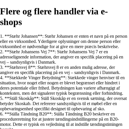
Flere og flere handler via e-
shops
1. **Stæhr Johansen**: Stæhr Johansen er enten et navn på en person
eller en virksomhed. Yderligere oplysninger om denne person eller
virksomhed er nødvendige for at give en mere præcis beskrivelse.
2. **Stæhr Johansens Vej 7**: Stæhr Johansens Vej 7 er en
adresselignende information, der angiver en specifik placering på en
vej – sandsynligvis i Danmark.
3. **Stæhrsvej 8**: Stæhrsvej 8 er en anden mulig adresse, der
angiver en specifik placering på en vej – sandsynligvis i Danmark.
4. **Stækkede Vinger Betydning**: Stækkede vinger henviser til en
situation, hvor noget eller nogen er blevet begrænset eller hindret i
deres potentiale eller frihed. Betydningen kan variere afhængigt af
konteksten, men det signalerer typisk begrænsning eller forhindring.
5. **Ställ Skoskåp**: Ställ Skoskåp er en svensk sætning, der oversat
betyder Skoskab. Det refererer sandsynligvis til et møbel eller en
opbevaringsenhed specifikt designet til opbevaring af sko.
6. **Ställa Tändning B20**: Ställa Tändning B20 beskriver en
procedureretning for at justere tændingsindstillingerne på en B20-
motor. Dette er typisk en vejledning til at indstille tændingstimingen