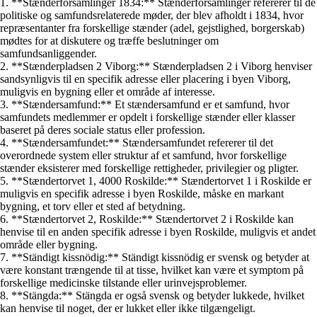
1. **Stænderforsamlinger 1834:** Stænderforsamlinger refererer til de
politiske og samfundsrelaterede møder, der blev afholdt i 1834, hvor
repræsentanter fra forskellige stænder (adel, gejstlighed, borgerskab)
mødtes for at diskutere og træffe beslutninger om
samfundsanliggender.
2. **Stænderpladsen 2 Viborg:** Stænderpladsen 2 i Viborg henviser
sandsynligvis til en specifik adresse eller placering i byen Viborg,
muligvis en bygning eller et område af interesse.
3. **Stændersamfund:** Et stændersamfund er et samfund, hvor
samfundets medlemmer er opdelt i forskellige stænder eller klasser
baseret på deres sociale status eller profession.
4. **Stændersamfundet:** Stændersamfundet refererer til det
overordnede system eller struktur af et samfund, hvor forskellige
stænder eksisterer med forskellige rettigheder, privilegier og pligter.
5. **Stændertorvet 1, 4000 Roskilde:** Stændertorvet 1 i Roskilde er
muligvis en specifik adresse i byen Roskilde, måske en markant
bygning, et torv eller et sted af betydning.
6. **Stændertorvet 2, Roskilde:** Stændertorvet 2 i Roskilde kan
henvise til en anden specifik adresse i byen Roskilde, muligvis et andet
område eller bygning.
7. **Ständigt kissnödig:** Ständigt kissnödig er svensk og betyder at
være konstant trængende til at tisse, hvilket kan være et symptom på
forskellige medicinske tilstande eller urinvejsproblemer.
8. **Stängda:** Stängda er også svensk og betyder lukkede, hvilket
kan henvise til noget, der er lukket eller ikke tilgængeligt.