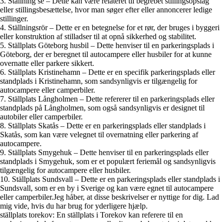
3. Ställning se – Dette kan være relateret til begrebet stillingsopslag
eller stillingsbesættelse, hvor man søger efter eller annoncerer ledige
stillinger.
4. Ställningsrör – Dette er en betegnelse for et rør, der bruges i byggeri
eller konstruktion af stilladser til at opnå sikkerhed og stabilitet.
5. Ställplats Göteborg husbil – Dette henviser til en parkeringsplads i
Göteborg, der er beregnet til autocampere eller husbiler for at kunne
overnatte eller parkere sikkert.
6. Ställplats Kristinehamn – Dette er en specifik parkeringsplads eller
standplads i Kristinehamn, som sandsynligvis er tilgængelig for
autocampere eller camperbiler.
7. Ställplats Långholmen – Dette refererer til en parkeringsplads eller
standplads på Långholmen, som også sandsynligvis er designet til
autobiler eller camperbiler.
8. Ställplats Skatås – Dette er en parkeringsplads eller standplads i
Skatås, som kan være velegnet til overnatning eller parkering af
autocampere.
9. Ställplats Smygehuk – Dette henviser til en parkeringsplads eller
standplads i Smygehuk, som er et populært feriemål og sandsynligvis
tilgængelig for autocampere eller husbiler.
10. Ställplats Sundsvall – Dette er en parkeringsplads eller standplads i
Sundsvall, som er en by i Sverige og kan være egnet til autocampere
eller camperbiler.Jeg håber, at disse beskrivelser er nyttige for dig. Lad
mig vide, hvis du har brug for yderligere hjælp.
ställplats torekov: En ställplats i Torekov kan referere til en