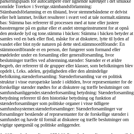
parkeringsplads for autocampere eller lignende køretøjer i det smukke
område Torekov i Sverige.stämbandsförlamning:
Stämbandsförlamning er en tilstand, hvor stemmebåndene er delvist
eller helt lammet, hvilket resulterer i svært ved at tale normalt.stämma
bas: Stämma bas refererer til processen med at tune eller justere
basstrengene på en guitar eller et andet strengeinstrument for at opnå
den ønskede lyd og tone.stämma i bäcken: Stämma i bäcken betyder at
samles ved en bæk eller flod, måske for at diskutere, lytte til lyden af
vandet eller blot nyde naturen på dette sted.stämmoordförande: En
stämmoordförande er en person, der fungerer som formand eller
mødeleder under en forsamling eller generalforsamling, hvor
beslutninger træffes ved afstemning.stænder: Stænder er et ældre
begreb, der refererer til de grupper eller klasser, som befolkningen blev
opdelt i, f.eks. adelen, gejstligheden eller den almindelige
befolkning.stænderforsamling: Stænderforsamling var en politisk
struktur i visse europæiske lande i oldtiden, hvor repræsentanter for de
forskellige stænder mødtes for at diskutere og træffe beslutninger om
samfundsanliggender.stænderforsamling betydning: Stænderforsamling
betydning refererer til den historiske betydning og funktion af
stænderforsamlinger som politiske organer i visse tidligere
samfundssystemer.stænderforsamlinger: Stænderforsamlinger var
forsamlinger bestående af repræsentanter for de forskellige stænder i
samfundet og havde til formål at diskutere og træffe beslutninger om
vigtige spørgsmål og politiske anliggender.